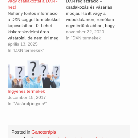
vagy csatlakoztál a DXN -
DXN regisztráció –
hez!
csatlakozás és vásárlás
Néhány fontos információ
módjai. Ha itt vagy a
a DXN céggel termékekkel
weboldalamon, remélem
kapcsolatban. 0. Lehet
egyetértünk abban, hogy
kiskereskedelmi áron
aDXN termékeire szükség
november 22, 2020
vásárolni, de nem éri meg
van, és a legjobbak a
In "DXN termékek"
hisz a regisztráció
április 13, 2025
piacon ár-érték arányban.
ingyenes és semmilyen
In "DXN termékek"
Ez azt jelenti, hogy az
elkötelezettséggel nem
adott árért a legjobb
jár. Ha regisztrálni akarsz
minőséget kapod. Például
törzsvásárlónak itt teheted
van olcsóbb ganoderma,
meg:
magyar termelőtől, de ott
https://egyjodontes.dxn.hu
ledarálják a gombatestet
Ugyanitt tudsz kisker is
és…
Ingyenes termékek
vásárolni ha mindenképp
december 15, 2017
azt akarod. A hogyanról itt
In "Vásárolj ingyen!"
a videó
https://www.youtube.com/watch?
v=GnKrGINuHcM& De…
Posted in
Ganoterápia