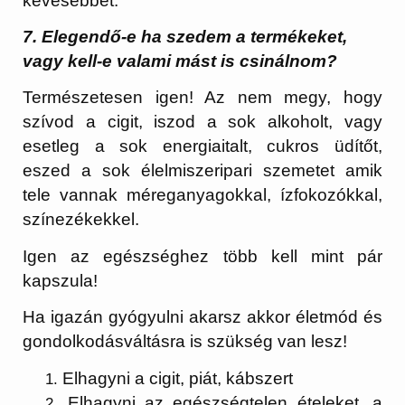
kevesebbet.
7. Elegendő-e ha szedem a termékeket,
vagy kell-e valami mást is csinálnom?
Természetesen igen! Az nem megy, hogy
szívod a cigit, iszod a sok alkoholt, vagy
esetleg a sok energiaitalt, cukros üdítőt,
eszed a sok élelmiszeripari szemetet amik
tele vannak méreganyagokkal, ízfokozókkal,
színezékekkel.
Igen az egészséghez több kell mint pár
kapszula!
Ha igazán gyógyulni akarsz akkor életmód és
gondolkodásváltásra is szükség van lesz!
Elhagyni a cigit, piát, kábszert
Elhagyni az egészségtelen ételeket, a