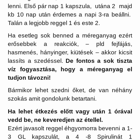
lenni. Első pár nap 1 kapszula, utána 2 majd
kb 10 nap után érdemes a napi 3-ra beállni.
Talán a legjobb reggel 1 és este 2.
Ha esetleg sok benned a méreganyag ezért
erősebbek a reakciók, – pld fejfájás,
hasmenés, hányinger, kiütések – akkor kicsit
lassíts a szedéssel.
De fontos a sok tiszta
víz fogyasztása, hogy a méreganyag el
tudjon távozni!
Bármikor lehet szedni őket, de van néhány
szokás amit gondolunk betartani.
Ha lehet étkezés előtt vagy után 1 órával
vedd be, ne keveredjen az étellel.
Ezért javasolt reggel éhgyomorra bevenni a 1-
3 GL kapszulát, a 4 -8 Spirulinát 1