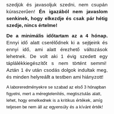
szedjük és javasoljuk szedni, nem csupán
kúraszerűen!
Én igazából nem javaslom
senkinek, hogy elkezdje és csak pár hétig
szedje, nincs értelme!
De a minimális időtartam az a 4 hónap.
Ennyi idő alatt cserélődnek ki a sejtjeink és
ennyi idő, ami alatt érezhető változások
lehetnek. De volt aki 1 évig szedett egy
táplálékkiegészítőt s nem történt semmi!
Aztán 1 év után csodás dolgok indultak meg,
és minden helyreállt a testben ami hiányzott!
A laboreredményekre se szabad az első 3 hónapban
figyelni, mert a méregtelenítés, megtisztulás alatt,
lehet, hogy emelkednek is a kritikus értékek, amíg
teljesen be nem áll az egyensúly és a kívánt érték!