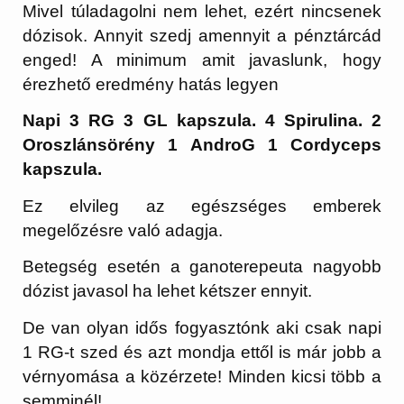
Mivel túladagolni nem lehet, ezért nincsenek
dózisok. Annyit szedj amennyit a pénztárcád
enged! A minimum amit javaslunk, hogy
érezhető eredmény hatás legyen
Napi 3 RG 3 GL kapszula. 4 Spirulina. 2
Oroszlánsörény 1 AndroG 1 Cordyceps
kapszula.
Ez elvileg az egészséges emberek
megelőzésre való adagja.
Betegség esetén a ganoterepeuta nagyobb
dózist javasol ha lehet kétszer ennyit.
De van olyan idős fogyasztónk aki csak napi
1 RG-t szed és azt mondja ettől is már jobb a
vérnyomása a közérzete! Minden kicsi több a
semminél!