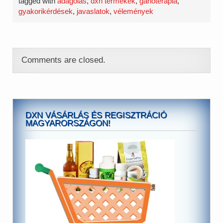
tagged with
adagolás
,
dxn termékek
,
ganoterápia
,
gyakorikérdések
,
javaslatok
,
vélemények
Comments are closed.
DXN VÁSÁRLÁS ÉS REGISZTRÁCIÓ
MAGYARORSZÁGON!