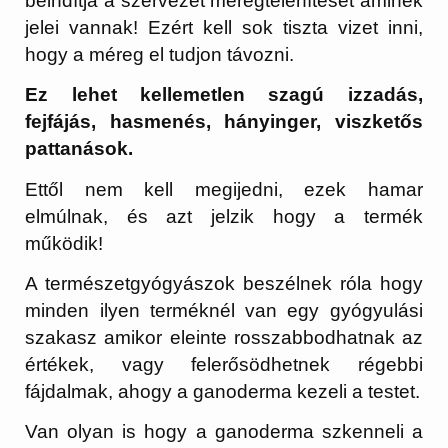
beindítja a szervezet méregtelenítését aminek
jelei vannak! Ezért kell sok tiszta vizet inni,
hogy a méreg el tudjon távozni.
Ez lehet kellemetlen szagú izzadás,
fejfájás, hasmenés, hányinger, viszketős
pattanások.
Ettől nem kell megijedni, ezek hamar
elmúlnak, és azt jelzik hogy a termék
működik!
A természetgyógyászok beszélnek róla hogy
minden ilyen terméknél van egy gyógyulási
szakasz amikor eleinte rosszabbodhatnak az
értékek, vagy felerősödhetnek régebbi
fájdalmak, ahogy a ganoderma kezeli a testet.
Van olyan is hogy a ganoderma szkenneli a