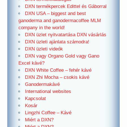
DXN termékpercek Edittel és Gáborral
DXN USA – biggest and best
ganoderma and ganodermacoffee MLM
company in the world!
DXN üzlet nyitvatartása DXN vásárlás
DXN üzleti ajánlata számodra!
DXN üzleti videók
DXN vagy Organo Gold vagy Gano
Excel kávé?
DXN White Coffee – fehér kávé
DXN Zhi Mocha – csokis kávé
Ganodermakávé
International websites
Kapcsolat
Kosár
Lingzhi Coffee – Kávé
Miért a DXN?
Miért a DXN?