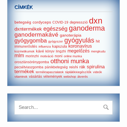
CÍMKÉK
dxn
betegség
cordyceps
depresszió
COVID-19
ganoderma
egészség
dxntermékek
ganodermakávé
ganoterápia
gyógyulás
gyógygomba
hit
gyógyszer
koronavírus
kapszula
immunerősítés
influenza
megelőzés
kávé
könyv
lingzhi
kozmetikumok
mengkudu
mlm
noni
morinzhi
motiváció
online munka
otthoni munka
oroszlánsörénygomba
spirulina
rák
reishi
pecsétviaszgomba
pánikbetegség
termékek
terméktapasztalatok
táplálékkiegészítők
videók
vásárlás
vélemények
vitaminok
webshop
átverés