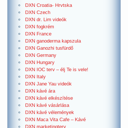
DXN Croatia- Hrvtska
DXN Czech
DXN dr. Lim videók
DXN fogkrém
DXN France
DXN ganoderma kapszula
DXN Ganozhi tusfürdő
DXN Germany
DXN Hungary
DXN IOC terv – élj Te is vele!
DXN Italy
DXN Jane Yau videók
DXN kávé ára
DXN kávé elkészítése
DXN kávé vásárlása
DXN kávé vélemények
DXN Maca Vita Cafe – Kávé
DXN marketingterv