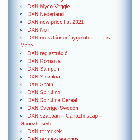
DXN Myco Veggie
DXN Nederland
DXN new price list 2021
DXN Noni
DXN oroszlánsörénygomba – Lions
Mane
DXN regisztráció
DXN Romania
DXN Sampon
DXN Slovakia
DXN Spain
DXN Spirulina
DXN Spirulina Cereal
DXN Sverige-Sweden
DXN szappan – Ganozhi soap –
Ganozhi seife.
DXN termékek
DXN termékkatalógus