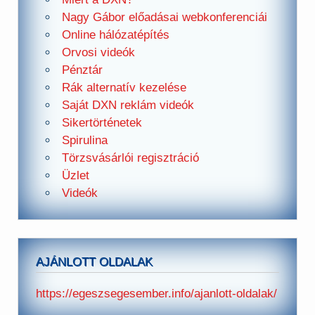
Nagy Gábor előadásai webkonferenciái
Online hálózatépítés
Orvosi videók
Pénztár
Rák alternatív kezelése
Saját DXN reklám videók
Sikertörténetek
Spirulina
Törzsvásárlói regisztráció
Üzlet
Videók
AJÁNLOTT OLDALAK
https://egeszsegesember.info/ajanlott-oldalak/