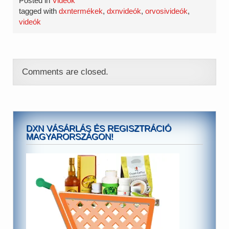
Posted in
Videók
tagged with
dxntermékek
,
dxnvideók
,
orvosivideók
,
videók
Comments are closed.
DXN VÁSÁRLÁS ÉS REGISZTRÁCIÓ
MAGYARORSZÁGON!