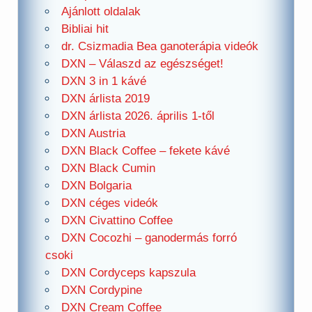
Ajánlott oldalak
Bibliai hit
dr. Csizmadia Bea ganoterápia videók
DXN – Válaszd az egészséget!
DXN 3 in 1 kávé
DXN árlista 2019
DXN árlista 2026. április 1-től
DXN Austria
DXN Black Coffee – fekete kávé
DXN Black Cumin
DXN Bolgaria
DXN céges videók
DXN Civattino Coffee
DXN Cocozhi – ganodermás forró
csoki
DXN Cordyceps kapszula
DXN Cordypine
DXN Cream Coffee