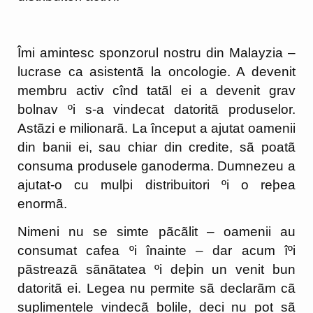
Îmi amintesc sponzorul nostru din Malayzia –
lucrase ca asistentã la oncologie. A devenit
membru activ cînd tatãl ei a devenit grav
bolnav ºi s-a vindecat datoritã produselor.
Astãzi e milionarã. La început a ajutat oamenii
din banii ei, sau chiar din credite, sã poatã
consuma produsele ganoderma. Dumnezeu a
ajutat-o cu mulþi distribuitori ºi o reþea
enormã.
Nimeni nu se simte pãcãlit – oamenii au
consumat cafea ºi înainte – dar acum îºi
pãstreazã sãnãtatea ºi deþin un venit bun
datoritã ei. Legea nu permite sã declarãm cã
suplimentele vindecã bolile, deci nu pot sã