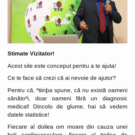
Stimate Vizitator!
Acest site este conceput pentru a te ajuta!
Ce te face sã crezi cã ai nevoie de ajutor?
Pentru cã, ºtiinþa spune, cã nu existã oameni
sãnãtoºi, doar oameni fãrã un diagnosic
medical! Dincolo de glume, hai sã vedem
datele statistice!
Fiecare al doilea om moare din cauza unei
boli cardiovasculare, fiecare al treilea de