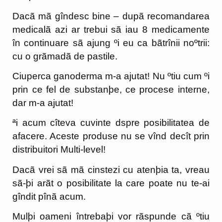
Dacã mã gîndesc bine – dupã recomandarea
medicalã azi ar trebui sã iau 8 medicamente
în continuare sã ajung ºi eu ca bãtrînii noºtrii:
cu o grãmadã de pastile.
Ciuperca ganoderma m-a ajutat! Nu ºtiu cum ºi
prin ce fel de substanþe, ce procese interne,
dar m-a ajutat!
ªi acum cîteva cuvinte dspre posibilitatea de
afacere. Aceste produse nu se vînd decît prin
distribuitori Multi-level!
Dacã vrei sã mã cinstezi cu atenþia ta, vreau
sã-þi arãt o posibilitate la care poate nu te-ai
gîndit pînã acum.
Mulþi oameni întrebaþi vor rãspunde cã ºtiu