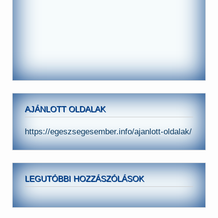
AJÁNLOTT OLDALAK
https://egeszsegesember.info/ajanlott-oldalak/
LEGUTÓBBI HOZZÁSZÓLÁSOK