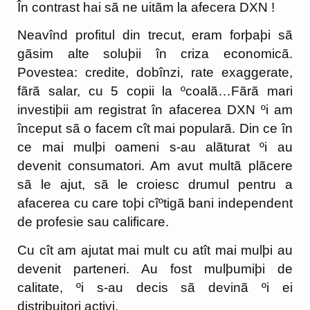
În contrast hai sã ne uitãm la afecera DXN !
Neavînd profitul din trecut, eram forþaþi sã
gãsim alte soluþii în criza economicã.
Povestea: credite, dobînzi, rate exaggerate,
fãrã salar, cu 5 copii la ºcoalã…Fãrã mari
investiþii am registrat în afacerea DXN ºi am
început sã o facem cît mai popularã. Din ce în
ce mai mulþi oameni s-au alãturat ºi au
devenit consumatori. Am avut multã plãcere
sã le ajut, sã le croiesc drumul pentru a
afacerea cu care toþi cîºtigã bani independent
de profesie sau calificare.
Cu cît am ajutat mai mult cu atît mai mulþi au
devenit parteneri. Au fost mulþumiþi de
calitate, ºi s-au decis sã devinã ºi ei
distribuitori activi.