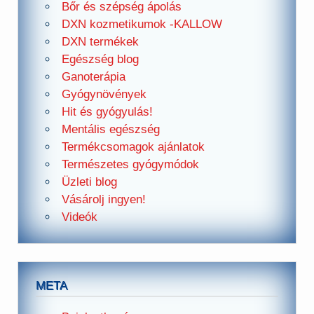
Bőr és szépség ápolás
DXN kozmetikumok -KALLOW
DXN termékek
Egészség blog
Ganoterápia
Gyógynövények
Hit és gyógyulás!
Mentális egészség
Termékcsomagok ajánlatok
Természetes gyógymódok
Üzleti blog
Vásárolj ingyen!
Videók
META