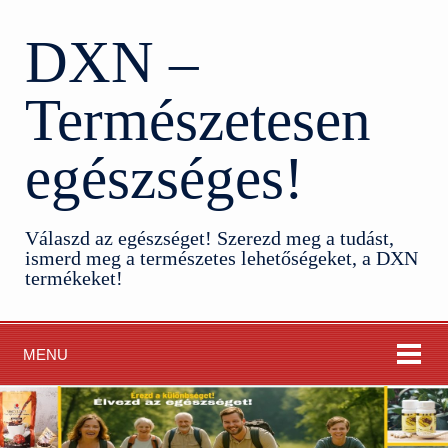
DXN –
Természetesen
egészséges!
Válaszd az egészséget! Szerezd meg a tudást,
ismerd meg a természetes lehetőségeket, a DXN
termékeket!
MENU