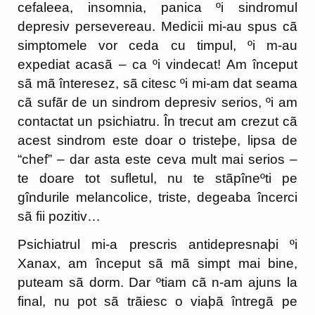
cefaleea, insomnia, panica ºi sindromul
depresiv persevereau. Medicii mi-au spus cã
simptomele vor ceda cu timpul, ºi m-au
expediat acasã – ca ºi vindecat! Am început
sã mã înteresez, sã citesc ºi mi-am dat seama
cã sufãr de un sindrom depresiv serios, ºi am
contactat un psichiatru. În trecut am crezut cã
acest sindrom este doar o tristeþe, lipsa de
“chef” – dar asta este ceva mult mai serios –
te doare tot sufletul, nu te stãpîneºti pe
gîndurile melancolice, triste, degeaba încerci
sã fii pozitiv…
Psichiatrul mi-a prescris antidepresnaþi ºi
Xanax, am început sã mã simpt mai bine,
puteam sã dorm. Dar ºtiam cã n-am ajuns la
final, nu pot sã trãiesc o viaþã întregã pe