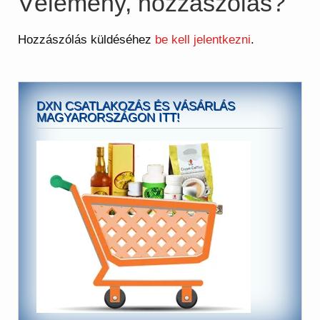
Vélemény, hozzászólás?
Hozzászólás küldéséhez
be kell jelentkezni
.
DXN CSATLAKOZÁS ÉS VÁSÁRLÁS
MAGYARORSZÁGON ITT!