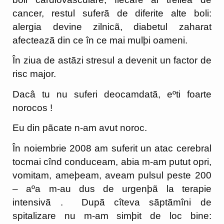
cancer, restul suferã de diferite alte boli:
alergia devine zilnicã, diabetul zaharat
afecteazã din ce în ce mai mulþi oameni.
În ziua de astãzi stresul a devenit un factor de
risc major.
Dacâ tu nu suferi deocamdatã, eºti foarte
norocos !
Eu din pãcate n-am avut noroc.
În noiembrie 2008 am suferit un atac cerebral
tocmai cînd conduceam, abia m-am putut opri,
vomitam, ameþeam, aveam pulsul peste 200
– aºa m-au dus de urgenþã la terapie
intensivã . Dupã cîteva sãptãmîni de
spitalizare nu m-am simþit de loc bine: