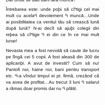
Întrebarea este: unde poþi sã cîºtigi cel mai
mult cu acelaºi devotement ºi muncã…Unde
ai posibilitatea ca venitul tãu sã creascã lunã
dupã lunã? N-ai decît sã ajuþi colegii din
reþea sã cîºtige ºi ei din ce în ce mai mult
lunar!
Nevasta mea a fost nevoitã sã caute de lucru
pe lîngã cei 5 copii. A fost aleasã din 300 de
aplicanþi. A avut de investit? Cum sã nu!
Pantofi noi, haine noi, bani pentru transport
etc. ªi-a vîndut timpul ei pt. firmã, crezând cã
va avea de profitat…Au trecut 3 luni ºi salarul
a rãmas doar promis dar nu ºi plãtit.