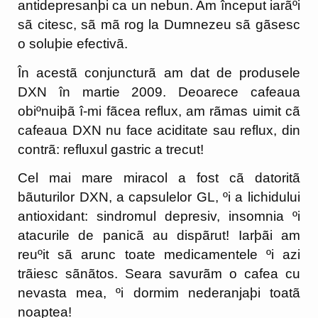
antidepresanþi ca un nebun. Am început iarãºi
sã citesc, sã mã rog la Dumnezeu sã gãsesc
o soluþie efectivã.
În acestã conjuncturã am dat de produsele
DXN în martie 2009. Deoarece cafeaua
obiºnuiþã î-mi fãcea reflux, am rãmas uimit cã
cafeaua DXN nu face aciditate sau reflux, din
contrã: refluxul gastric a trecut!
Cel mai mare miracol a fost cã datoritã
bãuturilor DXN, a capsulelor GL, ºi a lichidului
antioxidant: sindromul depresiv, insomnia ºi
atacurile de panicã au dispãrut! Iarþãi am
reuºit sã arunc toate medicamentele ºi azi
trãiesc sãnãtos. Seara savurãm o cafea cu
nevasta mea, ºi dormim nederanjaþi toatã
noaptea!