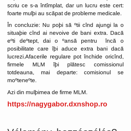
scriu ce s-a întîmplat, dar un lucru este cert:
foarte mulþi au scãpat de probleme medicale.
În concluzie: Nu poþi sã ºtii cînd ajungi la o
situaþie cînd ai nevoive de bani extra. Dacã
eºti deºtept, dai o ºansã pentru încã o
posibilitate care îþi aduce extra bani dacã
lucrezi.Afacerile regulare pot închide oricînd,
firmele MLM îþi plãtesc comissionul
totdeauna, mai departe: comisionul se
moºteneºte.
Azi din mulþimea de firme MLM.
https://nagygabor.dxnshop.ro