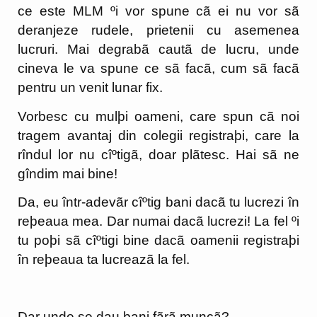
ce este MLM ºi vor spune cã ei nu vor sã
deranjeze rudele, prietenii cu asemenea
lucruri. Mai degrabã cautã de lucru, unde
cineva le va spune ce sã facã, cum sã facã
pentru un venit lunar fix.
Vorbesc cu mulþi oameni, care spun cã noi
tragem avantaj din colegii registraþi, care la
rîndul lor nu cîºtigã, doar plãtesc. Hai sã ne
gîndim mai bine!
Da, eu într-adevãr cîºtig bani dacã tu lucrezi în
reþeaua mea. Dar numai dacã lucrezi! La fel ºi
tu poþi sã cîºtigi bine dacã oamenii registraþi
în reþeaua ta lucreazã la fel.
Dar unde se dau bani fãrã muncã?