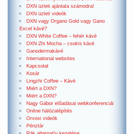
DXN üzleti ajánlata számodra!
DXN üzleti videók
DXN vagy Organo Gold vagy Gano
Excel kávé?
DXN White Coffee – fehér kávé
DXN Zhi Mocha – csokis kávé
Ganodermakávé
International websites
Kapcsolat
Kosár
Lingzhi Coffee – Kávé
Miért a DXN?
Miért a DXN?
Nagy Gábor előadásai webkonferenciái
Online hálózatépítés
Orvosi videók
Pénztár
Rák alternatív kezelése