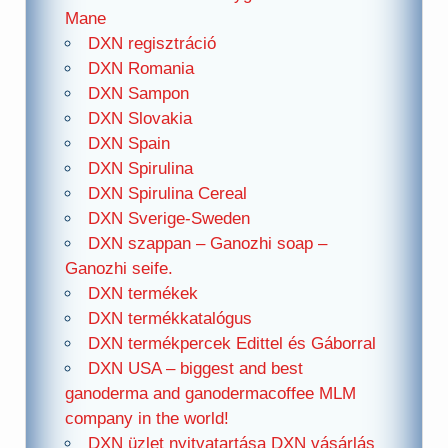
Mane
DXN regisztráció
DXN Romania
DXN Sampon
DXN Slovakia
DXN Spain
DXN Spirulina
DXN Spirulina Cereal
DXN Sverige-Sweden
DXN szappan – Ganozhi soap –
Ganozhi seife.
DXN termékek
DXN termékkatalógus
DXN termékpercek Edittel és Gáborral
DXN USA – biggest and best
ganoderma and ganodermacoffee MLM
company in the world!
DXN üzlet nyitvatartása DXN vásárlás