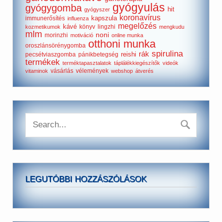
gyógyulás
gyógygomba
hit
gyógyszer
koronavírus
kapszula
immunerősítés
influenza
megelőzés
kávé
könyv
lingzhi
kozmetikumok
mengkudu
mlm
noni
morinzhi
motiváció
online munka
otthoni munka
oroszlánsörénygomba
spirulina
rák
reishi
pecsétviaszgomba
pánikbetegség
termékek
terméktapasztalatok
táplálékkiegészítők
videók
vásárlás
vélemények
vitaminok
webshop
átverés
LEGUTÓBBI HOZZÁSZÓLÁSOK