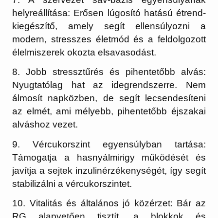
helyreállítása:
Erősen lúgosító hatású étrend-
kiegészítő, amely segít ellensúlyozni a
modern, stresszes életmód és a feldolgozott
élelmiszerek okozta elsavasodást.
8. Jobb stressztűrés és pihentetőbb alvás:
Nyugtatólag hat az idegrendszerre. Nem
álmosít napközben, de segít lecsendesíteni
az elmét, ami mélyebb, pihentetőbb éjszakai
alváshoz vezet.
9. Vércukorszint egyensúlyban tartása:
Támogatja a hasnyálmirigy működését és
javítja a sejtek inzulinérzékenységét, így segít
stabilizálni a vércukorszintet.
10. Vitalitás és általános jó közérzet:
Bár az
RG alapvetően tisztít, a blokkok és