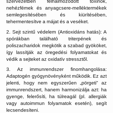
szervezetben felhalmozódott toxinok,
nehézfémek és anyagcsere-melléktermékek
semlegesítésében és kiürítésében,
tehermentesítve a májat és a veséket.
2. Sejt szintű védelem (Antioxidáns hatás):
A
spórákban található triterpének és
poliszacharidok megkötik a szabad gyököket,
így lassítják az öregedési folyamatokat és
védik a sejteket az oxidatív stressztől.
3. Az immunrendszer finomhangolása:
Adaptogén gyógynövényként működik. Ez azt
jelenti, hogy nem egyszerűen „pörgeti” az
immunrendszert, hanem harmonizálja azt: ha
gyenge, felerősíti, ha túlreagál (pl. allergiák
vagy autoimmun folyamatok esetén), segít
lecsendesíteni.