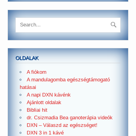
OLDALAK
A fiókom
A mandulagomba egészségtámogató
hatásai
A napi DXN kávénk
Ajánlott oldalak
Bibliai hit
dr. Csizmadia Bea ganoterápia videók
DXN – Válaszd az egészséget!
DXN 3 in 1 kávé