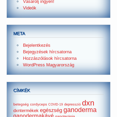
Vásárolj ingyen!
Videók
META
Bejelentkezés
Bejegyzések hírcsatorna
Hozzászólások hírcsatorna
WordPress Magyarország
CÍMKÉK
dxn
betegség
cordyceps
depresszió
COVID-19
ganoderma
egészség
dxntermékek
ganodermakávé
ganoterápia