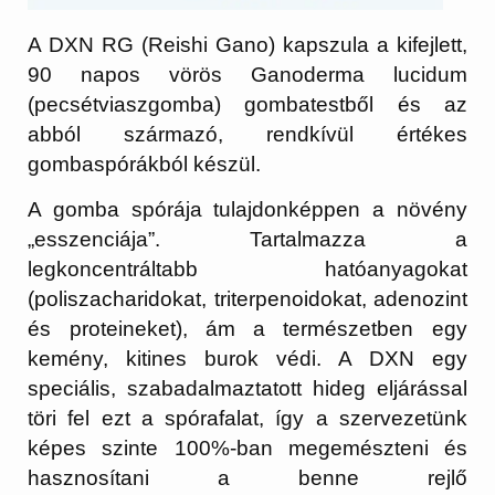
A DXN RG (
Reishi Gano
) kapszula a kifejlett,
90 napos vörös Ganoderma lucidum
(pecsétviaszgomba) gombatestből és az
abból származó, rendkívül értékes
gombaspórákból
készül.
A gomba spórája tulajdonképpen a növény
„esszenciája”. Tartalmazza a
legkoncentráltabb hatóanyagokat
(poliszacharidokat, triterpenoidokat, adenozint
és proteineket), ám a természetben egy
kemény, kitines burok védi. A DXN egy
speciális, szabadalmaztatott hideg eljárással
töri fel ezt a spórafalat, így a szervezetünk
képes szinte 100%-ban megemészteni és
hasznosítani a benne rejlő