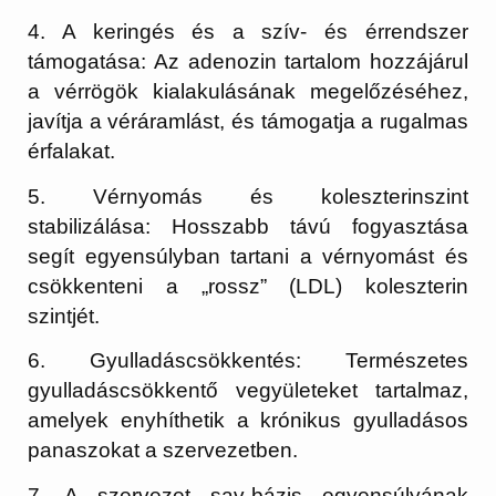
4. A keringés és a szív- és érrendszer
támogatása:
Az adenozin tartalom hozzájárul
a vérrögök kialakulásának megelőzéséhez,
javítja a véráramlást, és támogatja a rugalmas
érfalakat.
5. Vérnyomás és koleszterinszint
stabilizálása:
Hosszabb távú fogyasztása
segít egyensúlyban tartani a vérnyomást és
csökkenteni a „rossz” (LDL) koleszterin
szintjét.
6. Gyulladáscsökkentés:
Természetes
gyulladáscsökkentő vegyületeket tartalmaz,
amelyek enyhíthetik a krónikus gyulladásos
panaszokat a szervezetben.
7. A szervezet sav-bázis egyensúlyának