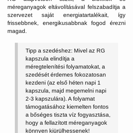
méreganyagok eltávolításával felszabadítja a
szervezet saját energiatartalékait, így
frissebbnek, energikusabbnak fogod érezni
magad.
Tipp a szedéshez:
Mivel az RG
kapszula elindítja a
méregtelenítési folyamatokat, a
szedését érdemes fokozatosan
kezdeni (az első héten napi 1
kapszula, majd megemelni napi
2-3 kapszulára). A folyamat
támogatásához
kiemelten fontos
a bőséges tiszta víz fogyasztása
,
hogy a fellazított méreganyagok
könnyen kiürülhessenek!