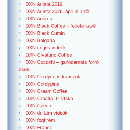
DXN árlista 2019
DXN árlista 2026. április 1-től
DXN Austria
DXN Black Coffee – fekete kávé
DXN Black Cumin
DXN Bolgaria
DXN céges videók
DXN Civattino Coffee
DXN Cocozhi – ganodermás forró
csoki
DXN Cordyceps kapszula
DXN Cordypine
DXN Cream Coffee
DXN Croatia- Hrvtska
DXN Czech
DXN dr. Lim videók
DXN fogkrém
DXN France