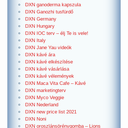
DXN ganoderma kapszula
DXN Ganozhi tusfürdő
DXN Germany
DXN Hungary
DXN IOC terv – élj Te is vele!
DXN Italy
DXN Jane Yau videók
DXN kávé ára
DXN kávé elkészítése
DXN kávé vásárlása
DXN kávé vélemények
DXN Maca Vita Cafe – Kávé
DXN marketingterv
DXN Myco Veggie
DXN Nederland
DXN new price list 2021
DXN Noni
DXN oroszlánsörénygomba – Lions