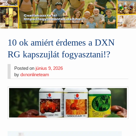
10 ok amiért érdemes a DXN
RG kapszujlát fogyasztani!?
Posted on
június 9, 2026
by
dxnonlineteam