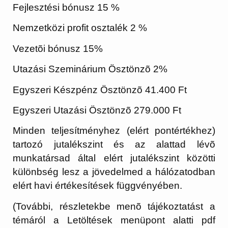
Fejlesztési bónusz 15 %
Nemzetközi profit osztalék 2 %
Vezetõi bónusz 15%
Utazási Szeminárium Ösztönzõ 2%
Egyszeri Készpénz Ösztönzõ 41.400 Ft
Egyszeri Utazási Ösztönzõ 279.000 Ft
Minden teljesítményhez (elért pontértékhez)
tartozó jutalékszint és az alattad lévõ
munkatársad által elért jutalékszint közötti
különbség lesz a jövedelmed a hálózatodban
elért havi értékesítések függvényében.
(További, részletekbe menõ tájékoztatást a
témáról a Letöltések menüpont alatti pdf