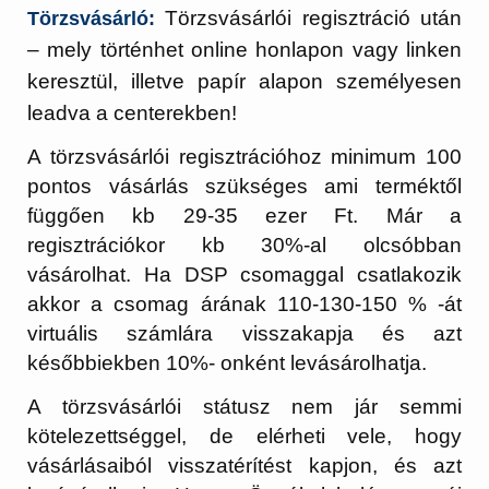
Törzsvásárlói regisztráció után
Törzsvásárló:
– mely történhet online honlapon vagy linken
keresztül, illetve papír alapon személyesen
leadva a centerekben!
A törzsvásárlói regisztrációhoz minimum 100
pontos vásárlás szükséges ami terméktől
függően kb 29-35 ezer Ft. Már a
regisztrációkor kb 30%-al olcsóbban
vásárolhat. Ha DSP csomaggal csatlakozik
akkor a csomag árának 110-130-150 % -át
virtuális számlára visszakapja és azt
későbbiekben 10%- onként levásárolhatja.
A törzsvásárlói státusz nem jár semmi
kötelezettséggel, de elérheti vele, hogy
vásárlásaiból visszatérítést kapjon, és azt