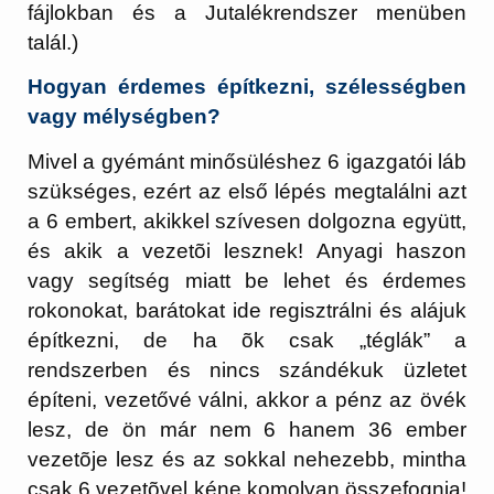
fájlokban és a Jutalékrendszer menüben
talál.)
Hogyan érdemes építkezni, szélességben
vagy mélységben?
Mivel a gyémánt minősüléshez 6 igazgatói láb
szükséges, ezért az első lépés megtalálni azt
a 6 embert, akikkel szívesen dolgozna együtt,
és akik a vezetõi lesznek! Anyagi haszon
vagy segítség miatt be lehet és érdemes
rokonokat, barátokat ide regisztrálni és alájuk
építkezni, de ha õk csak „téglák” a
rendszerben és nincs szándékuk üzletet
építeni, vezetővé válni, akkor a pénz az övék
lesz, de ön már nem 6 hanem 36 ember
vezetõje lesz és az sokkal nehezebb, mintha
csak 6 vezetõvel kéne komolyan összefognia!