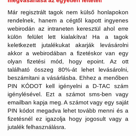
megvásárlása az egyetlen feltétel!
Már regisztrált tagok nem külső honlapokon
rendelnek, hanem a cégtől kapott ingyenes
webirodán az intraneten keresztül ahol erre
külön felület lett kialakítva! Ha a tagok
keletkezett jutalékukat akarják levásárolni
akkor a webirodában a fizetéskor van egy
olyan fizetési mód, hogy epoint. Az ott
található összeg 80%-át lehet levásárolni,
beszámítani a vásárlásba. Ehhez a menőben
PIN KÓDOT kell igényelni a D-TAC szám
igénylésével. Ezt a számot sms-ben vagy
emailban kapja meg. A számot vagy egy saját
PIN kódot megadva lehet tovább menni és a
fizetésnél ez igazolja hogy jogosult vagy a
jutalék felhasználásra.