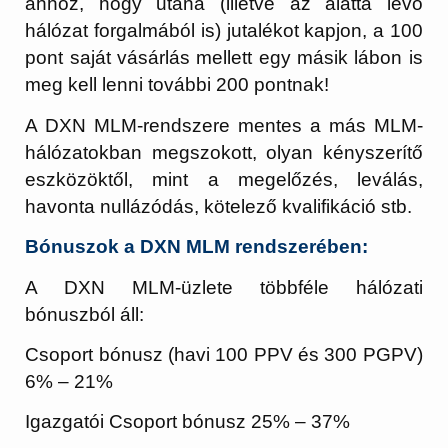
ahhoz, hogy utána (illetve az alatta levő
hálózat forgalmából is) jutalékot kapjon, a 100
pont saját vásárlás mellett egy másik lábon is
meg kell lenni további 200 pontnak!
A DXN MLM-rendszere mentes a más MLM-
hálózatokban megszokott, olyan kényszerítő
eszközöktől, mint a megelőzés, leválás,
havonta nullázódás, kötelező kvalifikáció stb.
Bónuszok a DXN MLM rendszerében:
A DXN MLM-üzlete többféle hálózati
bónuszból áll:
Csoport bónusz (havi 100 PPV és 300 PGPV)
6% – 21%
Igazgatói Csoport bónusz 25% – 37%