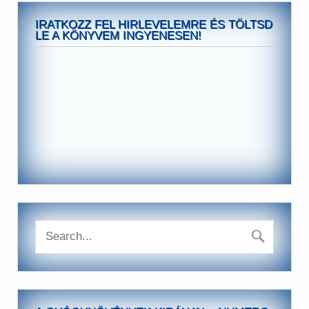
IRATKOZZ FEL HIRLEVELEMRE ÉS TÖLTSD
LE A KÖNYVEM INGYENESEN!