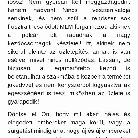
rossz! Nem gyorsan kell meggazdagodni,
hanem nagyon! Nincs vesztenivalója
senkinek, és nem szül a rendszer sok
frusztrált, csalódott MLM forgalmazót, akiknek
a polcán ott ragadnak a nagy
kezdőcsomagok készletei! Itt, akinek nem
sikerül eleinte az üzletépítés, annak is van
esélye, mivel nincs nullázódás. Lassan, de
biztosan a legamatőrebb kezdő is
beletanulhat a szakmába s közben a terméket
jókedvvel és nem kényszerből fogyasztva az
egészségéért is tesz, miközben az üzlete is
gyarapodik!
Döntse el Ön, hogy mit akar: hálás és
elégedett embereket maga körül, vagy a
sürgetést mindig arra, hogy új és új embereket