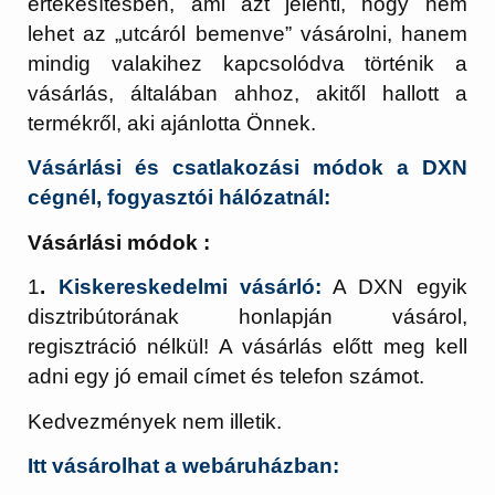
értékesítésben, ami azt jelenti, hogy nem
lehet az „utcáról bemenve” vásárolni, hanem
mindig valakihez kapcsolódva történik a
vásárlás, általában ahhoz, akitől hallott a
termékről, aki ajánlotta Önnek.
Vásárlási és csatlakozási módok a DXN
cégnél, fogyasztói hálózatnál:
Vásárlási módok :
1
.
Kiskereskedelmi vásárló:
A DXN egyik
disztribútorának honlapján vásárol,
regisztráció nélkül! A vásárlás előtt meg kell
adni egy jó email címet és telefon számot.
Kedvezmények nem illetik.
Itt vásárolhat a webáruházban: