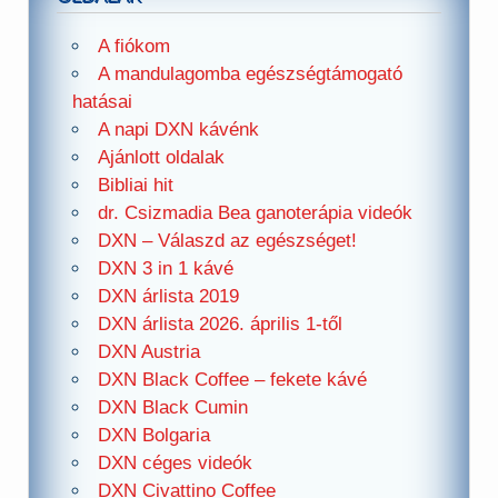
A fiókom
A mandulagomba egészségtámogató
hatásai
A napi DXN kávénk
Ajánlott oldalak
Bibliai hit
dr. Csizmadia Bea ganoterápia videók
DXN – Válaszd az egészséget!
DXN 3 in 1 kávé
DXN árlista 2019
DXN árlista 2026. április 1-től
DXN Austria
DXN Black Coffee – fekete kávé
DXN Black Cumin
DXN Bolgaria
DXN céges videók
DXN Civattino Coffee