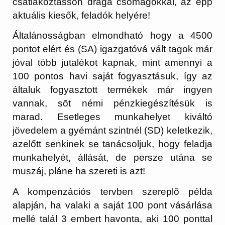
csatlakoztasson drága csomagokkal, az épp
aktuális kiesők, feladók helyére!
Általánosságban elmondható hogy a 4500
pontot elért és (SA) igazgatóvá vált tagok már
jóval több jutalékot kapnak, mint amennyi a
100 pontos havi saját fogyasztásuk, így az
általuk fogyasztott termékek már ingyen
vannak, sõt némi pénzkiegészítésük is
marad. Esetleges munkahelyet kiváltó
jövedelem a gyémánt szintnél (SD) keletkezik,
azelőtt senkinek se tanácsoljuk, hogy feladja
munkahelyét, állását, de persze utána se
muszáj, pláne ha szereti is azt!
A kompenzációs tervben szereplõ példa
alapján, ha valaki a saját 100 pont vásárlása
mellé talál 3 embert havonta, aki 100 ponttal