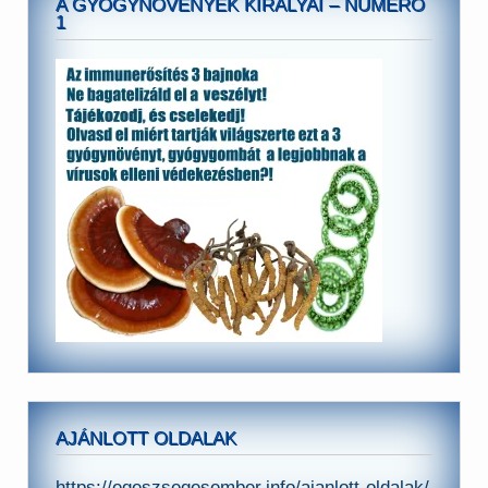
A GYÓGYNÖVÉNYEK KIRÁLYAI – NUMERO
1
AJÁNLOTT OLDALAK
https://egeszsegesember.info/ajanlott-oldalak/