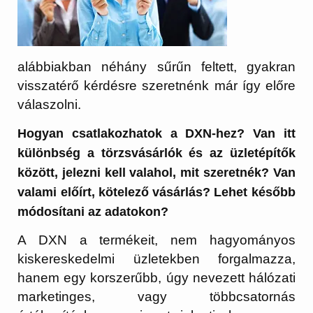
alábbiakban néhány sűrűn feltett, gyakran
visszatérő kérdésre szeretnénk már így előre
válaszolni.
Hogyan csatlakozhatok a DXN-hez? Van itt
különbség a törzsvásárlók és az üzletépítők
között, jelezni kell valahol, mit szeretnék? Van
valami előírt, kötelező vásárlás? Lehet később
módosítani az adatokon?
A DXN a termékeit, nem hagyományos
kiskereskedelmi üzletekben forgalmazza,
hanem egy korszerűbb, úgy nevezett hálózati
marketinges, vagy többcsatornás