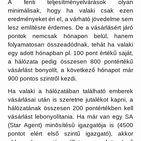
A fenti teljesítményelvárások olyan
minimálisak, hogy ha valaki csak ezen
eredményeket éri el, a várható jövedelme sem
lesz említésre érdemes. De a vásárlásért járó
pontok nemcsak hónapon belül, hanem
folyamatosan összeadódnak, tehát ha valaki
egy adott hónapban pl. 100 pont értékű saját,
a hálózata pedig összesen 800 pontértékű
vásárlást bonyolít, a következő hónapot már
900 pontos szintről kezdi.
Ha valaki a hálózatában található emberek
vásárlásai után is szeretne jutalékot kapni, a
hálózatának összesen 200 pontértékben kell
vásárlást lebonyolítania. Ha már van egy SA
(Star Agent) minõsítésû igazgatója is (4500
pontot elért első szintű igazgató), akkor