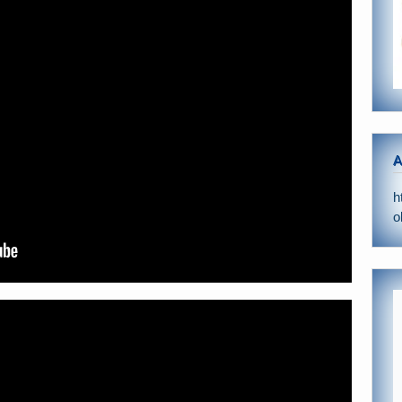
A
h
o