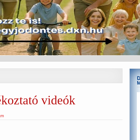
D
ékoztató videók
am