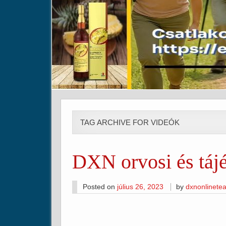
TAG ARCHIVE FOR VIDEÓK
DXN orvosi és táj
Posted on
július 26, 2023
by
dxnonlinete