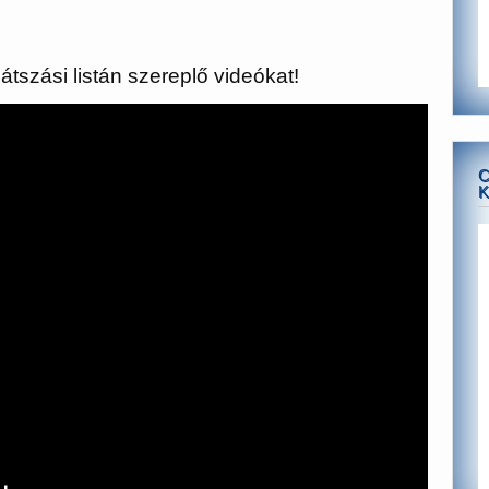
átszási listán szereplő videókat!
C
K