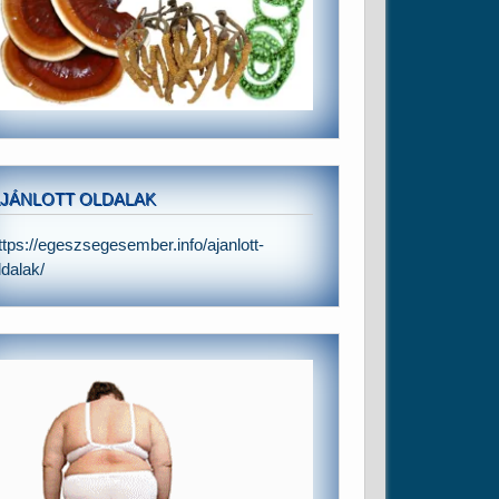
JÁNLOTT OLDALAK
ttps://egeszsegesember.info/ajanlott-
ldalak/