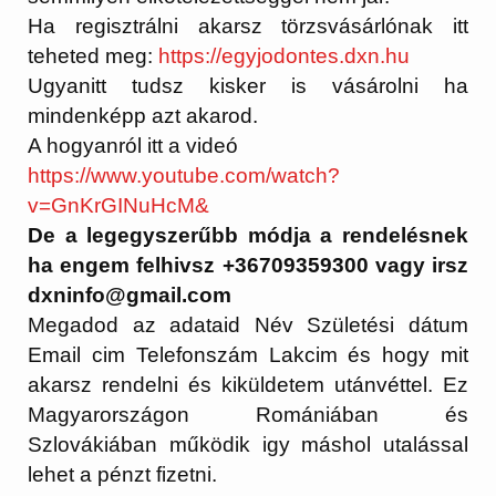
Ha regisztrálni akarsz törzsvásárlónak itt
teheted meg:
https://egyjodontes.dxn.hu
Ugyanitt tudsz kisker is vásárolni ha
mindenképp azt akarod.
A hogyanról itt a videó
https://www.youtube.com/watch?
v=GnKrGINuHcM&
De a legegyszerűbb módja a rendelésnek
ha engem felhivsz +36709359300 vagy irsz
dxninfo@gmail.com
Megadod az adataid Név Születési dátum
Email cim Telefonszám Lakcim és hogy mit
akarsz rendelni és kiküldetem utánvéttel. Ez
Magyarországon Romániában és
Szlovákiában működik igy máshol utalással
lehet a pénzt fizetni.