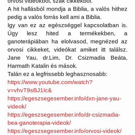
orvosi videókból, szak cikkekből.
A hit hallásból mondja a Biblia, a valós hithez
pedig a valós forrás kell ami a Biblia.
Igy van ez az egészséggel kapcsolatban is.
Úgy lesz hited a termékekben, a
ganoterápiában ha elolvasod, megnézed az
orvosi cikkeket, videókat amiket itt találsz.
Jane Yau, dr.Lim, Dr. Csizmadia Beáta,
Harmath Katalin és mások.
Talán ez a legfrissebb leghasznosabb:
https://www.youtube.com/watch?
v=vhvT9sBJ1Ic&
https://egeszsegesember.info/
dxn-jane-yau-
videok/
https://egeszsegesember.info/
dr-csizmadia-
bea-ganoterapia-
videok/
https://egeszsegesember.info/
orvosi-videok/