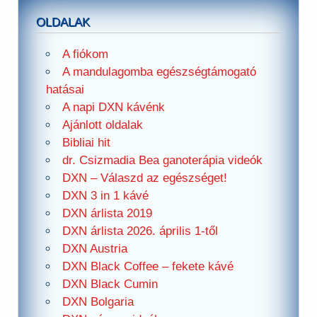
OLDALAK
A fiókom
A mandulagomba egészségtámogató
hatásai
A napi DXN kávénk
Ajánlott oldalak
Bibliai hit
dr. Csizmadia Bea ganoterápia videók
DXN – Válaszd az egészséget!
DXN 3 in 1 kávé
DXN árlista 2019
DXN árlista 2026. április 1-től
DXN Austria
DXN Black Coffee – fekete kávé
DXN Black Cumin
DXN Bolgaria