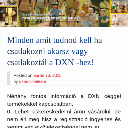
Minden amit tudnod kell ha
csatlakozni akarsz vagy
csatlakoztál a DXN -hez!
Posted on
április 13, 2025
by
dxnonlineteam
Néhány fontos információ a DXN céggel
termékekkel kapcsolatban.
0. Lehet kiskereskedelmi áron vásárolni, de
nem éri meg hisz a regisztráció ingyenes és
semmilyen elkötelezettséggel nem jár.