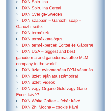
DXN Spirulina
DXN Spirulina Cereal
DXN Sverige-Sweden
DXN szappan – Ganozhi soap –
Ganozhi seife.
DXN termékek
DXN termékkatalógus
DXN termékpercek Edittel és Gáborral
DXN USA – biggest and best
ganoderma and ganodermacoffee MLM
company in the world!
DXN üzlet nyitvatartása DXN vásárlás
DXN üzleti ajánlata számodra!
DXN üzleti videók
DXN vagy Organo Gold vagy Gano
Excel kávé?
DXN White Coffee – fehér kávé
DXN Zhi Mocha – csokis kávé