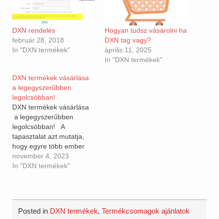
DXN rendelés
Hogyan tudsz vásárolni ha
február 28, 2018
DXN tag vagy?
In "DXN termékek"
április 11, 2025
In "DXN termékek"
DXN termékek vásárlása
a legegyszerűbben
legolcsóbban!
DXN termékek vásárlása
a legegyszerűbben
legolcsóbban! A
tapasztalat azt mutatja,
hogy egyre több ember
szeretné megvenni a DXN
november 4, 2023
termékeket, de valahogy a
In "DXN termékek"
regisztráció vagy
bonyolult, vagy
egyszerűen félnek
adatokat megadni az
Posted in
DXN termékek
,
Termékcsomagok ajánlatok
emberek. Pedig roppant