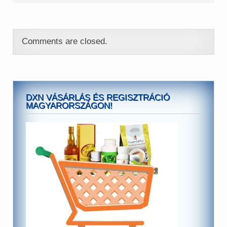
egyszerű, egyértelmű, és
semmilyen
kötelezettséggel nem jár.
Nincs havi kötelező
Comments are closed.
vásárlás, nem vonják le
a…
DXN VÁSÁRLÁS ÉS REGISZTRÁCIÓ
MAGYARORSZÁGON!