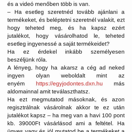
és a videó menőben több is van.
– Ha esetleg szeretnéd tovább ajánlani a
termékeket, és beléptetni szeretnél valakit, ezt
hogy teheted meg, és ha kapsz ezért
jutalékot, hogy vásárolhatod le, teheted
esetleg ingyenessé a saját termékeidet?
Ha ez érdekel inkább személyesen
beszéljünk róla.
A lényeg, hogy ha akarsz a cég ad neked
ingyen olyan weboldalt mint az
enyém
https://egyjodontes.dxn.
hu
más
aldomainnal amit teválaszthatsz.
Ha ezt megmutatod másoknak, és azon
regisztrálnak vásárolnak akkor te ez után
jutalékot kapsz – ha meg van a havi 100 pont
kb. 39000Ft vásárlásod ami a feltétel. Ha
ügyes vagy és jól mutatod be a termékeket a