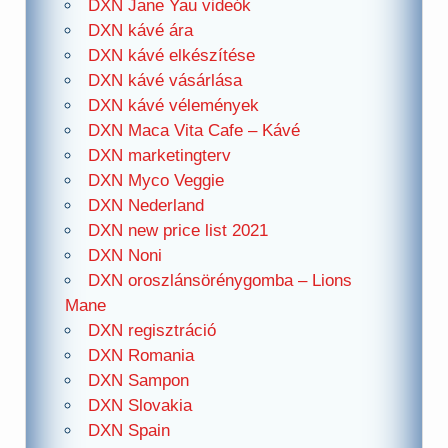
DXN Jane Yau videók
DXN kávé ára
DXN kávé elkészítése
DXN kávé vásárlása
DXN kávé vélemények
DXN Maca Vita Cafe – Kávé
DXN marketingterv
DXN Myco Veggie
DXN Nederland
DXN new price list 2021
DXN Noni
DXN oroszlánsörénygomba – Lions
Mane
DXN regisztráció
DXN Romania
DXN Sampon
DXN Slovakia
DXN Spain