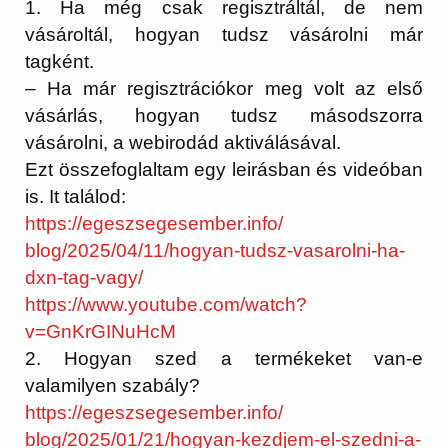
1.
Ha még csak regisztráltál, de nem
vásároltál, hogyan tudsz vásárolni már
tagként.
– Ha már regisztrációkor meg volt az első
vásárlás, hogyan tudsz másodszorra
vásárolni, a webirodád aktiválásával.
Ezt összefoglaltam egy leirásban és videóban
is. It találod:
https://egeszsegesember.info/
blog/2025/04/11/hogyan-tudsz-
vasarolni-ha-
dxn-tag-vagy/
https://www.youtube.com/watch?
v=GnKrGINuHcM
2. Hogyan szed a termékeket van-e
valamilyen szabály?
https://egeszsegesember.info/
blog/2025/01/21/hogyan-
kezdjem-el-szedni-a-