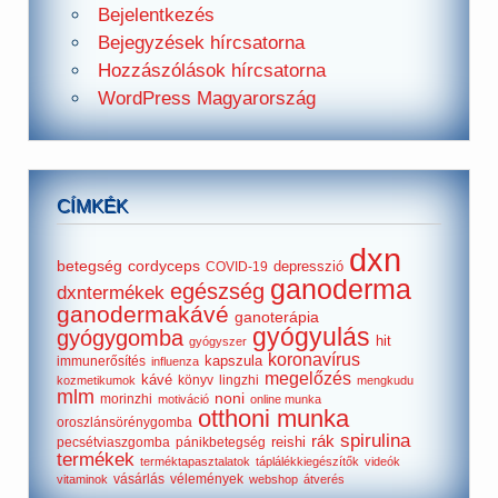
Bejelentkezés
Bejegyzések hírcsatorna
Hozzászólások hírcsatorna
WordPress Magyarország
CÍMKÉK
dxn
betegség
cordyceps
depresszió
COVID-19
ganoderma
egészség
dxntermékek
ganodermakávé
ganoterápia
gyógyulás
gyógygomba
hit
gyógyszer
koronavírus
kapszula
immunerősítés
influenza
megelőzés
kávé
könyv
lingzhi
kozmetikumok
mengkudu
mlm
noni
morinzhi
motiváció
online munka
otthoni munka
oroszlánsörénygomba
spirulina
rák
reishi
pecsétviaszgomba
pánikbetegség
termékek
terméktapasztalatok
táplálékkiegészítők
videók
vásárlás
vélemények
vitaminok
webshop
átverés