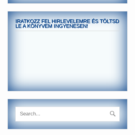
IRATKOZZ FEL HIRLEVELEMRE ÉS TÖLTSD
LE A KÖNYVEM INGYENESEN!