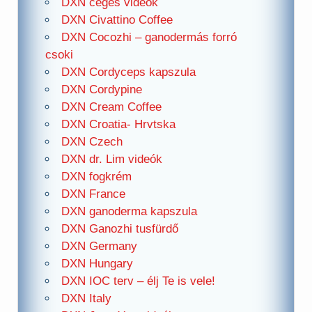
DXN céges videók
DXN Civattino Coffee
DXN Cocozhi – ganodermás forró
csoki
DXN Cordyceps kapszula
DXN Cordypine
DXN Cream Coffee
DXN Croatia- Hrvtska
DXN Czech
DXN dr. Lim videók
DXN fogkrém
DXN France
DXN ganoderma kapszula
DXN Ganozhi tusfürdő
DXN Germany
DXN Hungary
DXN IOC terv – élj Te is vele!
DXN Italy