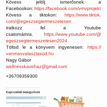
Kövess jelölj ismerősnek a
Facebookon:
https://facebook.
com/vmvprojekt
Kövess a tiktokon:
https://www.tiktok.
com/@egeszsegtermeszetesen
Iratkozz fel a Youtube
csatornámra.
https://www.
youtube.com/@
egeszsegtermeszetesen2024
Töltsd le a könyvem ingyenesen:
https://
vanmasvalasztasod.hu
Nagy Gábor
wellnesskavehaz@gmail.com
+36709359300
Kapcsolódó bejegyzések