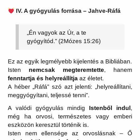
IV. A gyógyulás forrása – Jahve-Ráfá
„Én vagyok az Úr, a te
gyógyítód.” (2Mózes 15:26)
Ez az egyik legmélyebb kijelentés a Bibliában.
Isten
nemcsak megteremtette
, hanem
fenntartja és helyreállítja
az életet.
A héber „Ráfá” szó azt jelenti: „helyreállítani,
meggyógyítani, teljessé tenni”.
A valódi gyógyulás mindig
Istenből indul
,
még ha orvosi, természetes vagy emberi
eszközön keresztül történik is.
Isten nem ellensége az orvoslásnak – Ő