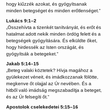
hogy kiűzzék azokat, és gyógyítsanak
minden betegséget és minden erőtlenséget.”
Lukács 9:1–2
„Összehívta a tizenkét tanítványát, és erőt és
hatalmat adott nekik minden ördög felett és a
betegségek gyógyítására. És elküldte őket,
hogy hirdessék az Isten országát, és
gyógyítsák a betegeket.”
Jakab 5:14–15
„Beteg valaki köztetek? Hívja magához a
gyülekezet véneit, és imádkozzanak fölötte,
megkenve őt olajjal az Úr nevében. És a
hitből való imádság megszabadítja a beteget,
és az Úr felsegíti őt.”
Apostolok cselekedetei 5:15–16