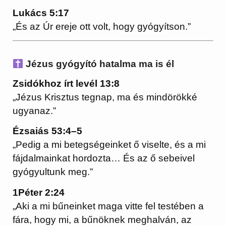
Lukács 5:17
„És az Úr ereje ott volt, hogy gyógyítson.”
Jézus gyógyító hatalma ma is él
Zsidókhoz írt levél 13:8
„Jézus Krisztus tegnap, ma és mindörökké
ugyanaz.”
Ézsaiás 53:4–5
„Pedig a mi betegségeinket ő viselte, és a mi
fájdalmainkat hordozta… És az ő sebeivel
gyógyultunk meg.”
1Péter 2:24
„Aki a mi bűneinket maga vitte fel testében a
fára, hogy mi, a bűnöknek meghalván, az