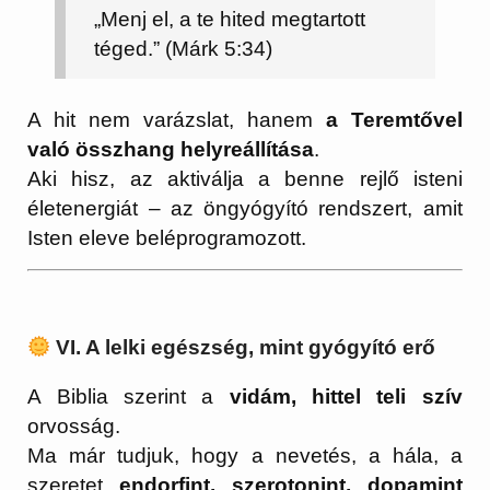
„Menj el, a te hited megtartott
téged.” (Márk 5:34)
A hit nem varázslat, hanem
a Teremtővel
való összhang helyreállítása
.
Aki hisz, az aktiválja a benne rejlő isteni
életenergiát – az öngyógyító rendszert, amit
Isten eleve beléprogramozott.
VI. A lelki egészség, mint gyógyító erő
A Biblia szerint a
vidám, hittel teli szív
orvosság.
Ma már tudjuk, hogy a nevetés, a hála, a
szeretet
endorfint, szerotonint, dopamint