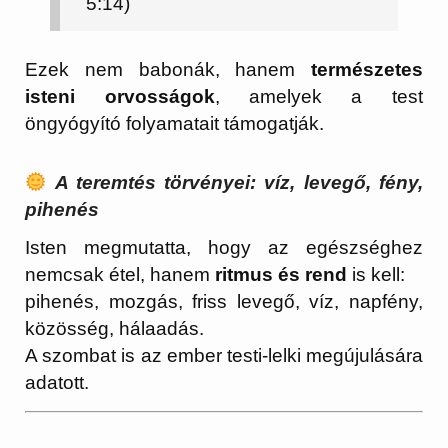
5:14)
Ezek nem babonák, hanem
természetes
isteni orvosságok
, amelyek a test
öngyógyító folyamatait támogatják.
A teremtés törvényei: víz, levegő, fény,
pihenés
Isten megmutatta, hogy az egészséghez
nemcsak étel, hanem
ritmus és rend
is kell:
pihenés, mozgás, friss levegő, víz, napfény,
közösség, hálaadás.
A szombat is az ember testi-lelki megújulására
adatott.