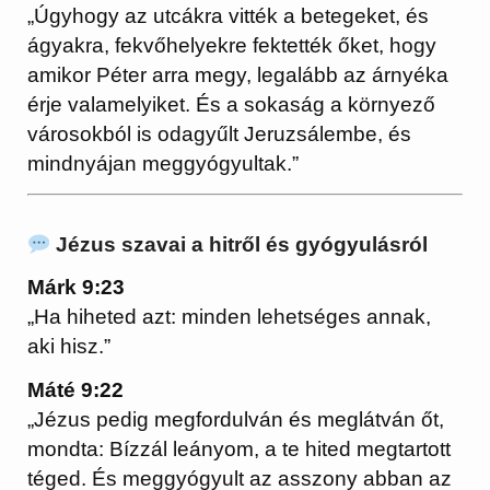
„Úgyhogy az utcákra vitték a betegeket, és
ágyakra, fekvőhelyekre fektették őket, hogy
amikor Péter arra megy, legalább az árnyéka
érje valamelyiket. És a sokaság a környező
városokból is odagyűlt Jeruzsálembe, és
mindnyájan meggyógyultak.”
Jézus szavai a hitről és gyógyulásról
Márk 9:23
„Ha hiheted azt: minden lehetséges annak,
aki hisz.”
Máté 9:22
„Jézus pedig megfordulván és meglátván őt,
mondta: Bízzál leányom, a te hited megtartott
téged. És meggyógyult az asszony abban az