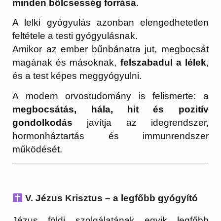
minden bölcsesség forrása
.
A lelki gyógyulás azonban elengedhetetlen
feltétele a testi gyógyulásnak.
Amikor az ember bűnbánatra jut, megbocsát
magának és másoknak,
felszabadul a lélek
,
és a test képes meggyógyulni.
A modern orvostudomány is felismerte: a
megbocsátás, hála, hit és pozitív
gondolkodás
javítja az idegrendszer,
hormonháztartás és immunrendszer
működését.
V. Jézus Krisztus – a legfőbb gyógyító
Jézus földi szolgálatának egyik legfőbb