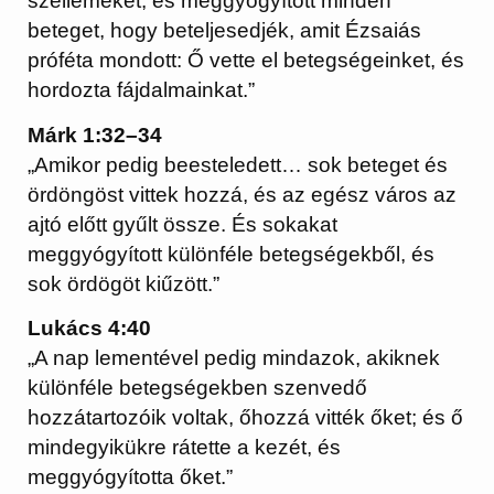
szellemeket, és meggyógyított minden
beteget, hogy beteljesedjék, amit Ézsaiás
próféta mondott: Ő vette el betegségeinket, és
hordozta fájdalmainkat.”
Márk 1:32–34
„Amikor pedig beesteledett… sok beteget és
ördöngöst vittek hozzá, és az egész város az
ajtó előtt gyűlt össze. És sokakat
meggyógyított különféle betegségekből, és
sok ördögöt kiűzött.”
Lukács 4:40
„A nap lementével pedig mindazok, akiknek
különféle betegségekben szenvedő
hozzátartozóik voltak, őhozzá vitték őket; és ő
mindegyikükre rátette a kezét, és
meggyógyította őket.”