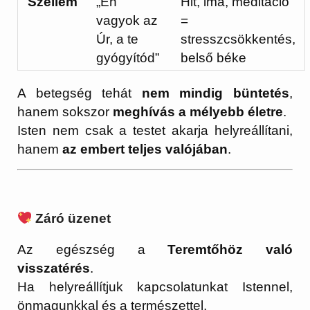
Szellem
„Én
Hit, ima, meditáció
vagyok az
=
Úr, a te
stresszcsökkentés,
gyógyítód”
belső béke
A betegség tehát
nem mindig büntetés
,
hanem sokszor
meghívás a mélyebb életre
.
Isten nem csak a testet akarja helyreállítani,
hanem
az embert teljes valójában
.
Záró üzenet
Az egészség a
Teremtőhöz való
visszatérés
.
Ha helyreállítjuk kapcsolatunkat Istennel,
önmagunkkal és a természettel,