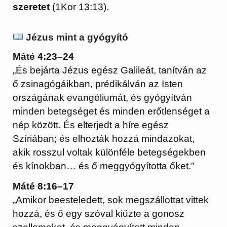
szeretet
(1Kor 13:13).
Jézus mint a gyógyító
Máté 4:23–24
„És bejárta Jézus egész Galileát, tanítván az
ő zsinagógáikban, prédikálván az Isten
országának evangéliumát, és gyógyítván
minden betegséget és minden erőtlenséget a
nép között. És elterjedt a híre egész
Szíriában; és elhozták hozzá mindazokat,
akik rosszul voltak különféle betegségekben
és kínokban… és ő meggyógyította őket.”
Máté 8:16–17
„Amikor beesteledett, sok megszállottat vittek
hozzá, és ő egy szóval kiűzte a gonosz