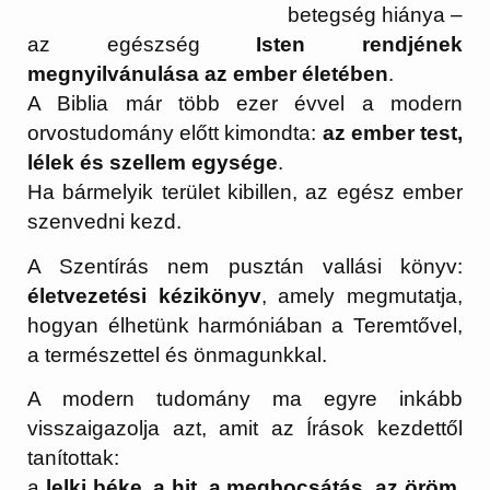
betegség hiánya –
az egészség
Isten rendjének
megnyilvánulása az ember életében
.
A Biblia már több ezer évvel a modern
orvostudomány előtt kimondta:
az ember test,
lélek és szellem egysége
.
Ha bármelyik terület kibillen, az egész ember
szenvedni kezd.
A Szentírás nem pusztán vallási könyv:
életvezetési kézikönyv
, amely megmutatja,
hogyan élhetünk harmóniában a Teremtővel,
a természettel és önmagunkkal.
A modern tudomány ma egyre inkább
visszaigazolja azt, amit az Írások kezdettől
tanítottak:
a
lelki béke, a hit, a megbocsátás, az öröm,