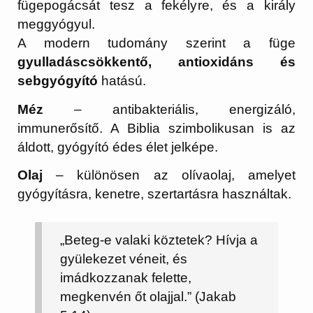
fügepogácsát tesz a fekélyre, és a király
meggyógyul.
A modern tudomány szerint a füge
gyulladáscsökkentő, antioxidáns és
sebgyógyító
hatású.
Méz
– antibakteriális, energizáló,
immunerősítő. A Biblia szimbolikusan is az
áldott, gyógyító édes élet jelképe.
Olaj
– különösen az olívaolaj, amelyet
gyógyításra, kenetre, szertartásra használtak.
„Beteg-e valaki köztetek? Hívja a
gyülekezet véneit, és
imádkozzanak felette,
megkenvén őt olajjal.” (Jakab