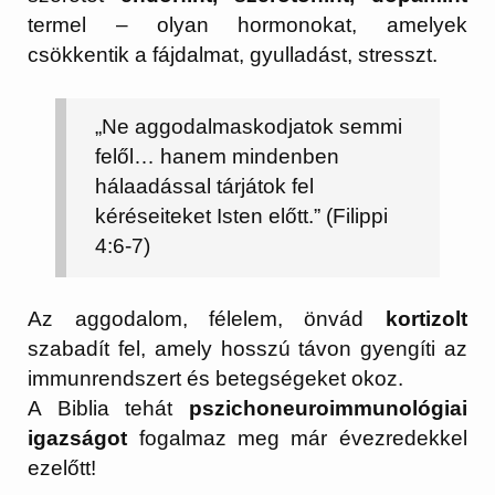
termel – olyan hormonokat, amelyek
csökkentik a fájdalmat, gyulladást, stresszt.
„Ne aggodalmaskodjatok semmi
felől… hanem mindenben
hálaadással tárjátok fel
kéréseiteket Isten előtt.” (Filippi
4:6-7)
Az aggodalom, félelem, önvád
kortizolt
szabadít fel, amely hosszú távon gyengíti az
immunrendszert és betegségeket okoz.
A Biblia tehát
pszichoneuroimmunológiai
igazságot
fogalmaz meg már évezredekkel
ezelőtt!