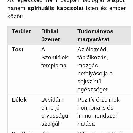
Az egészség nem csupán biológiai állapot,
hanem
spirituális kapcsolat
Isten és ember
között.
Terület
Bibliai
Tudományos
üzenet
magyarázat
Test
A
Az életmód,
Szentlélek
táplálkozás,
temploma
mozgás
befolyásolja a
sejtszintű
egészséget
Lélek
„A vidám
Pozitív érzelmek
elme jó
hormonális és
orvosságul
immunrendszeri
szolgál”
hatása