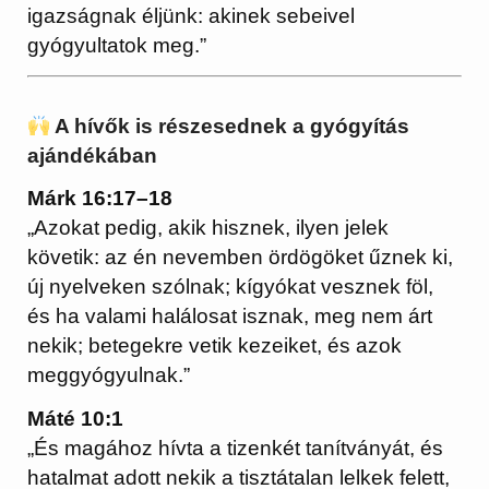
igazságnak éljünk: akinek sebeivel
gyógyultatok meg.”
A hívők is részesednek a gyógyítás
ajándékában
Márk 16:17–18
„Azokat pedig, akik hisznek, ilyen jelek
követik: az én nevemben ördögöket űznek ki,
új nyelveken szólnak; kígyókat vesznek föl,
és ha valami halálosat isznak, meg nem árt
nekik; betegekre vetik kezeiket, és azok
meggyógyulnak.”
Máté 10:1
„És magához hívta a tizenkét tanítványát, és
hatalmat adott nekik a tisztátalan lelkek felett,