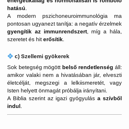
energetikailag és hormonálisan is romboló
hatású
.
A modern pszichoneuroimmunológia ma
pontosan ugyanezt tanítja: a negatív érzelmek
gyengítik az immunrendszert
, míg a hála,
szeretet és hit
erősítik
.
c) Szellemi gyökerek
Sok betegség mögött
belső rendetlenség
áll:
amikor valaki nem a hivatásában jár, elveszti
életcélját, megszegi a lelkiismeretét, vagy
Isten helyett önmagát próbálja irányítani.
A Biblia szerint az igazi gyógyulás
a szívből
indul
.