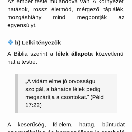
Az ember teste mulandóvá vált. A környezeti
hatások, rossz életmód, mérgező táplálék,
mozgáshiány mind megbontják az
egyensúlyt.
b) Lelki tényezők
A Biblia szerint a
lélek állapota
közvetlenül
hat a testre:
„A vidám elme jó orvosságul
szolgál, a bánatos lélek pedig
megszárítja a csontokat.” (Péld
17:22)
A keserűség, félelem, harag, bűntudat