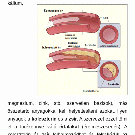
kálium,
magnézium, cink, stb. szervetlen bázisok), más
összetartó anyagokkal kell helyettesíteni azokat. Ilyen
anyagok a
koleszterin
és a
zsír
. A szervezet ezzel tömi
el a törékennyé váló
érfalakat
(érelmeszesedés). A
koleszterin és zsír felhalmozódhat és
felrakódik az