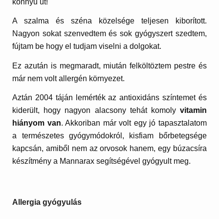
könnyű út!
A szalma és széna közelsége teljesen kiborított.
Nagyon sokat szenvedtem és sok gyógyszert szedtem,
fújtam be hogy el tudjam viselni a dolgokat.
Ez azután is megmaradt, miután felköltöztem pestre és
már nem volt allergén környezet.
Aztán 2004 táján lemérték az antioxidáns színtemet és
kiderült, hogy nagyon alacsony tehát komoly
vitamin
hiányom van
. Akkoriban már volt egy jó tapasztalatom
a természetes gyógymódokról, kisfiam bőrbetegsége
kapcsán, amiből nem az orvosok hanem, egy búzacsíra
készítmény a Mannarax segítségével gyógyult meg.
Allergia gyógyulás