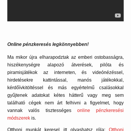
Online pénzkeresés legkönnyebben!
Ma mikor újra elharapodztak az emberi ostobasságra,
hiszékenységre alapozó átverések, pilóta és
piramisjátékok az interneten, és videónézéssel,
hirdetésekre kattintással, manós játékokkal,
kérdőívkitöltéssel és más egyértelmű csalásokkal
gyűjtenek adatokat kétes hátterű vagy meg sem
található cégek nem árt felhivni a figyelmet, hogy
vannak valós tisztességes
online pénzkeresési
módszerek
is.
Otthoni munkát keresel itt olvashatsz róla:
Otthoni