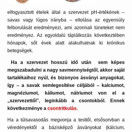
elfogyasztott ételek által a szervezet pH-értékének –
savas vagy lúgos irányba – eltolása az egyensúly
felborulását eredményezi, ami azonnali tüneteket nem
eredményez. Az egyoldalú táplálkozás következtében
hónapok, sőt évek alatt alakulhatnak ki krónikus
betegségek.
Ha a szervezet hosszú idő után sem képes
megszabadulni a nagy savmennyiségtől, akkor saját
tartalékaihoz nyúl, és bizonyos ásványi anyagokat,
így – a savak semlegesítése céljából – kalciumot,
magnéziumot, káliumot, nátriumot von el a
„szervezettől”, leginkább a csontokból. Ennek
következménye a
csontritkulás.
Ha a túlsavasodás megvonja a testtől, elsősorvban a
véredényektől a bázisképző ásványokat
(kálcium,