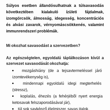
Súlyos esetben állandósulhatnak a túlsavasodás
következtében kialakuló ízületi fájdalmak,
izomgörcsök, álmosság, idegesség, koncentrációs
és alvási zavarok, vérnyomáscsökkenés, valamint
immunrendszeri problémák.
Mi okozhat savasodást a szervezetben?
Az egészségtelen, egyoldalú táplálkozáson kívül a
szervezet savasodását okozhatja:
mozgáshiány (de a tejsavtermeléssel járó
izomtevékenység is),
mindennapi egyoldalú idegi megterhelés
(stressz),
koplalás, éhezés (a fehérjéből nyert energia
ketosavak felszaporodásával jár),
túl sok savképző élelmiszer, savas italok,