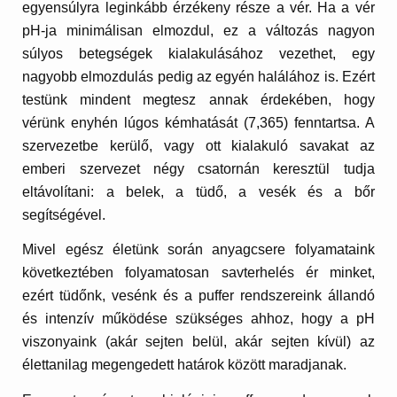
egyensúlyra leginkább érzékeny része a vér. Ha a vér
pH-ja minimálisan elmozdul, ez a változás nagyon
súlyos betegségek kialakulásához vezethet, egy
nagyobb elmozdulás pedig az egyén halálához is. Ezért
testünk mindent megtesz annak érdekében, hogy
vérünk enyhén lúgos kémhatását (7,365) fenntartsa. A
szervezetbe kerülő, vagy ott kialakuló savakat az
emberi szervezet négy csatornán keresztül tudja
eltávolítani: a belek, a tüdő, a vesék és a bőr
segítségével.
Mivel egész életünk során anyagcsere folyamataink
következtében folyamatosan savterhelés ér minket,
ezért tüdőnk, vesénk és a puffer rendszereink állandó
és intenzív működése szükséges ahhoz, hogy a pH
viszonyaink (akár sejten belül, akár sejten kívül) az
élettanilag megengedett határok között maradjanak.