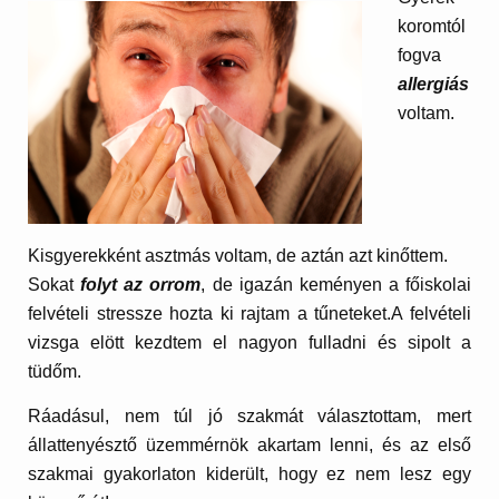
koromtól
fogva
allergiás
voltam.
Kisgyerekként asztmás voltam, de aztán azt kinőttem.
Sokat
folyt az orrom
, de igazán keményen a főiskolai
felvételi stressze hozta ki rajtam a tűneteket.A felvételi
vizsga elött kezdtem el nagyon fulladni és sipolt a
tüdőm.
Ráadásul, nem túl jó szakmát választottam, mert
állattenyésztő üzemmérnök akartam lenni, és az első
szakmai gyakorlaton kiderült, hogy ez nem lesz egy