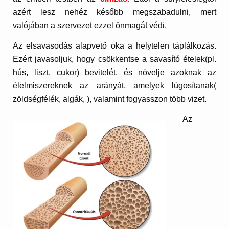
azért lesz nehéz később megszabadulni, mert
valójában a szervezet ezzel önmagát védi.
Az elsavasodás alapvető oka a helytelen táplálkozás.
Ezért javasoljuk, hogy csökkentse a savasító ételek(pl.
hús, liszt, cukor) bevitelét, és növelje azoknak az
élelmiszereknek az arányát, amelyek lúgosítanak(
zöldségfélék, algák, ), valamint fogyasszon több vizet.
Az