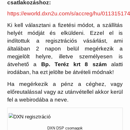
csatlakozáshoz:
https://eworld.dxn2u.com/s/accreg/hu/01131517
Ki kell választani a fizetési módot, a szállítás
helyét módját és elküldeni. Ezzel el is
indítottuk a regisztrációs vásárlást, ami
általában 2 napon belül megérkezik a
megjelölt helyre, illetve személyesen is
átvehető a
Bp. Teréz krt 8 szám
alatti
irodában, ha ezt jelölte be átvételi módnak!
Ha megérkezik a pénz a céghez, vagy
előreutalással vagy az utánvétellel akkor kerül
fel a webirodába a neve.
DXN DSP csomagok