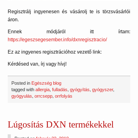
Regisztrálj ingyenesen és vásárolj te is törzsvásárlói
áron.
Ennek módjáról itt írtam:
https://egeszsegesember.info/dxnregisztracio/
Ez az ingyenes regisztrációhoz vezető link:
Kérdésed van, írj vagy hívj!
Posted in
Egészség blog
tagged with
allergia
,
fulladás
,
gyógyítás
,
gyógyszer
,
gyógyulás
,
orrcsepp
,
orrfolyás
Lúgosítás DXN termékekkel