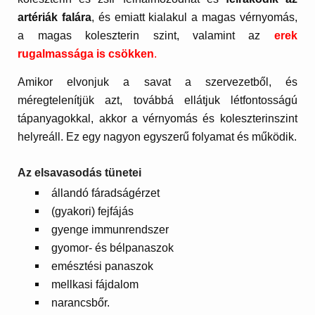
artériák falára
, és emiatt kialakul a magas vérnyomás,
a magas koleszterin szint, valamint az
erek
rugalmassága is csökken
.
Amikor elvonjuk a savat a szervezetből, és
méregtelenítjük azt, továbbá ellátjuk létfontosságú
tápanyagokkal, akkor a vérnyomás és koleszterinszint
helyreáll. Ez egy nagyon egyszerű folyamat és működik.
Az elsavasodás tünetei
állandó fáradságérzet
(gyakori) fejfájás
gyenge immunrendszer
gyomor- és bélpanaszok
emésztési panaszok
mellkasi fájdalom
narancsbőr.