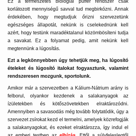
Ez a természetes biológiai puffer rendszer csak
korlátozott mennyiségű savval tud megbirkózni. Annak
érdekében, hogy megtudjuk őrizni szervezetünk
egészséges állapotát, nekünk is cselekednünk kell
azért, hogy testünk maradéktalanul közömbösíteni tudja
a savakat. Ez a folyamat pedig, amit nekünk kell
megtennünk a lúgosítás.
Ezt a legkönnyebben úgy tehetjük meg, ha lúgosító
ételeket és lúgosító italokat fogyasztunk, valamint
rendszeresen mozgunk, sportolunk.
Amikor már a szervezetben a Kálium-Nátrium arány is
felborul, olyankor kezdenek a salakanyagok az
ízületekben és kötőszövetekben elraktározódni.
Amennyiben a savasodás még tovább folytatódik, úgy a
szervezet zsírokat kezd el termelni, amelyek közrefogják
a salakanyagokat, és ezeket elraktározza, így indul el
az emberi testben az
elhízás.
Ettől a súlyfeleslegtől