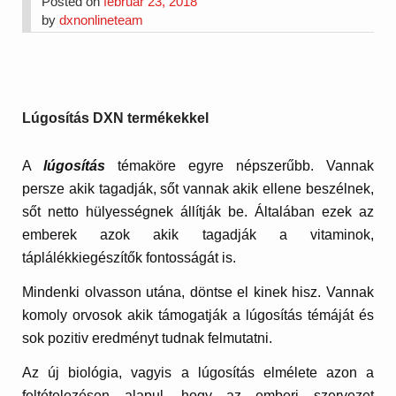
Posted on
február 23, 2018
by
dxnonlineteam
Lúgosítás DXN termékekkel
A
lúgosítás
témaköre egyre népszerűbb. Vannak
persze akik tagadják, sőt vannak akik ellene beszélnek,
sőt netto hülyességnek állítják be. Általában ezek az
emberek azok akik tagadják a vitaminok,
táplálékkiegészítők fontosságát is.
Mindenki olvasson utána, döntse el kinek hisz. Vannak
komoly orvosok akik támogatják a lúgosítás témáját és
sok pozitiv eredményt tudnak felmutatni.
Az új biológia, vagyis a lúgosítás elmélete azon a
feltételezésen alapul, hogy az emberi szervezet