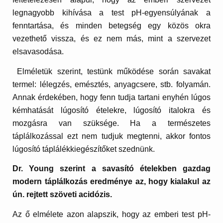
legnagyobb kihívása a test pH-egyensúlyának a
fenntartása, és minden betegség egy közös okra
vezethető vissza, és ez nem más, mint a szervezet
elsavasodása.
Elméletük szerint, testünk működése során savakat
termel: lélegzés, emésztés, anyagcsere, stb. folyamán.
Annak érdekében, hogy fenn tudja tartani enyhén lúgos
kémhatását lúgosító ételekre, lúgosító italokra és
mozgásra van szüksége. Ha a természetes
táplálkozással ezt nem tudjuk megtenni, akkor fontos
lúgosító táplálékkiegészítőket szednünk.
Dr. Young szerint a savasító ételekben gazdag
modern táplálkozás eredménye az, hogy kialakul az
ún. rejtett szöveti acidózis.
Az ő elmélete azon alapszik, hogy az emberi test pH-