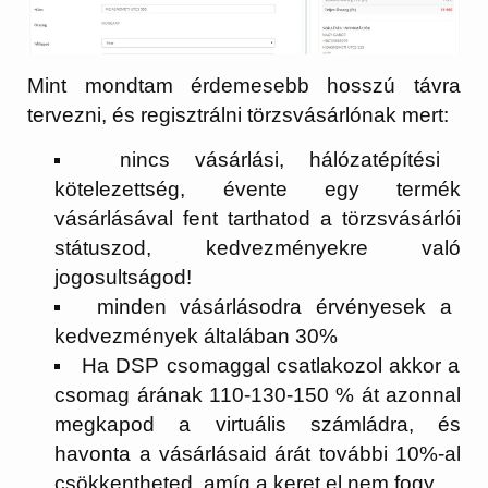
Mint mondtam érdemesebb hosszú távra
tervezni, és regisztrálni törzsvásárlónak mert:
nincs vásárlási, hálózatépítési
kötelezettség, évente egy termék
vásárlásával fent tarthatod a törzsvásárlói
státuszod, kedvezményekre való
jogosultságod!
minden vásárlásodra érvényesek a
kedvezmények általában 30%
Ha DSP csomaggal csatlakozol akkor a
csomag árának 110-130-150 % át azonnal
megkapod a virtuális számládra, és
havonta a vásárlásaid árát további 10%-al
csökkentheted, amíg a keret el nem fogy.