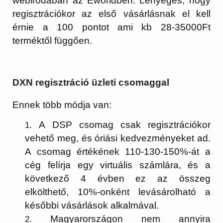
webirodában az Eworldben. Lényeges, hogy
regisztrációkor az első vásárlásnak el kell
érnie a 100 pontot ami kb 28-35000Ft
terméktől függően.
DXN regisztráció üzleti csomaggal
Ennek több módja van:
A DSP csomag csak regisztrációkor
vehető meg, és óriási kedvezményeket ad.
A csomag értékének 110-130-150%-át a
cég felírja egy virtuális számlára, és a
következő 4 évben ez az összeg
elkölthető, 10%-onként levásárolható a
későbbi vásárlások alkalmával.
Magyarországon nem annyira