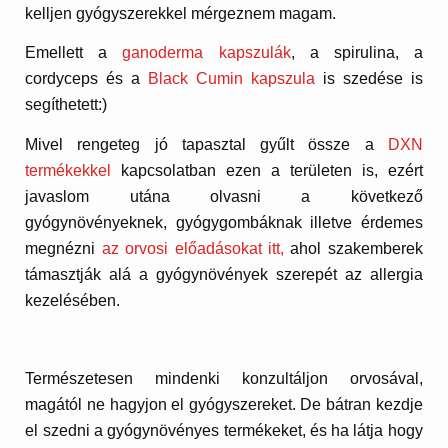
kelljen gyógyszerekkel mérgeznem magam.
Emellett a
ganoderma kapszulák
, a spirulina, a
cordyceps és a
Black Cumin kapszula
is szedése is
segíthetett:)
Mivel rengeteg jó tapasztal gyűlt össze a
DXN
termékekkel
kapcsolatban ezen a területen is, ezért
javaslom utána olvasni a következő
gyógynövényeknek, gyógygombáknak illetve érdemes
megnézni
az orvosi előadásokat itt,
ahol szakemberek
támasztják alá a gyógynövények szerepét az allergia
kezelésében.
Természetesen mindenki konzultáljon orvosával,
magától ne hagyjon el gyógyszereket. De bátran kezdje
el szedni a gyógynövényes termékeket, és ha látja hogy