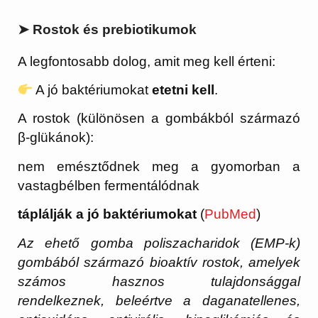
➤ Rostok és prebiotikumok
A legfontosabb dolog, amit meg kell érteni:
A jó baktériumokat
etetni kell
.
A rostok (különösen a gombákból származó
β-glükánok):
nem emésztődnek meg a gyomorban a
vastagbélben fermentálódnak
táplálják a jó baktériumokat
(
PubMed
)
Az ehető gomba poliszacharidok (EMP-k)
gombából származó bioaktív rostok, amelyek
számos hasznos tulajdonsággal
rendelkeznek, beleértve a daganatellenes,