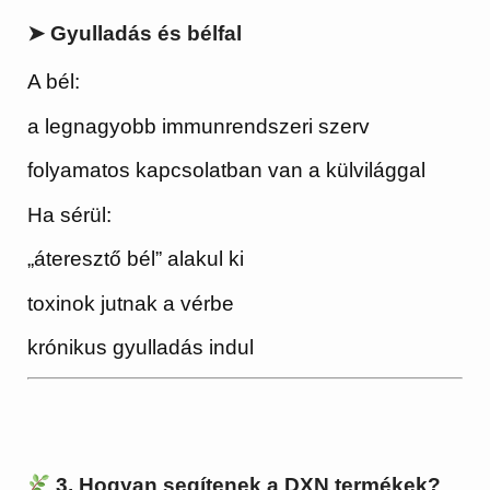
➤ Gyulladás és bélfal
A bél:
a legnagyobb immunrendszeri szerv
folyamatos kapcsolatban van a külvilággal
Ha sérül:
„áteresztő bél” alakul ki
toxinok jutnak a vérbe
krónikus gyulladás indul
3. Hogyan segítenek a DXN termékek?