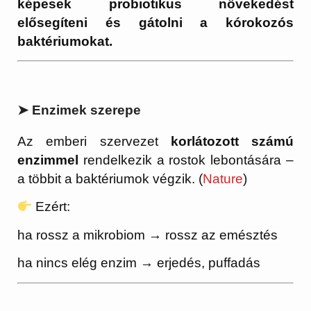
képesek probiotikus növekedést
elősegíteni és gátolni a kórokozós
baktériumokat.
➤ Enzimek szerepe
Az emberi szervezet
korlátozott számú
enzimmel
rendelkezik a rostok lebontására –
a többit a baktériumok végzik. (
Nature
)
Ezért:
ha rossz a mikrobiom → rossz az emésztés
ha nincs elég enzim → erjedés, puffadás