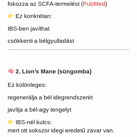
fokozza az SCFA-termelést (
PubMed
)
Ez konkrétan:
IBS-ben javíthat
csökkenti a bélgyulladást
2. Lion’s Mane (süngomba)
Ez különleges:
regenerálja a bél idegrendszerét
javítja a bél-agy tengelyt
IBS-nél kulcs:
mert ott sokszor idegi eredetű zavar van.