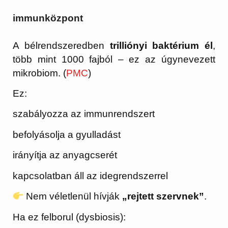
immunközpont
A bélrendszeredben
trilliónyi baktérium él
,
több mint 1000 fajból – ez az úgynevezett
mikrobiom. (
PMC
)
Ez:
szabályozza az immunrendszert
befolyásolja a gyulladást
irányítja az anyagcserét
kapcsolatban áll az idegrendszerrel
Nem véletlenül hívják
„rejtett szervnek”
.
Ha ez felborul (dysbiosis):