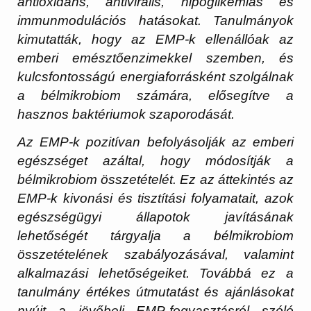
antioxidáns, antivirális, hipoglikémiás és
immunmodulációs hatásokat. Tanulmányok
kimutatták, hogy az EMP-k ellenállóak az
emberi emésztőenzimekkel szemben, és
kulcsfontosságú energiaforrásként szolgálnak
a bélmikrobiom számára, elősegítve a
hasznos baktériumok szaporodását.
Az EMP-k pozitívan befolyásolják az emberi
egészséget azáltal, hogy módosítják a
bélmikrobiom összetételét. Ez az áttekintés az
EMP-k kivonási és tisztítási folyamatait, azok
egészségügyi állapotok javításának
lehetőségét tárgyalja a bélmikrobiom
összetételének szabályozásával, valamint
alkalmazási lehetőségeiket. Továbbá ez a
tanulmány értékes útmutatást és ajánlásokat
nyújt a jövőbeli EMP-fogyasztásról szóló