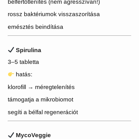
bélfertőtlenítés (nem agresszívan!)
rossz baktériumok visszaszorítása
emésztés beindítása
Spirulina
3–5 tabletta
hatás:
klorofill → méregtelenítés
támogatja a mikrobiomot
segíti a bélfal regenerációt
MycoVeggie