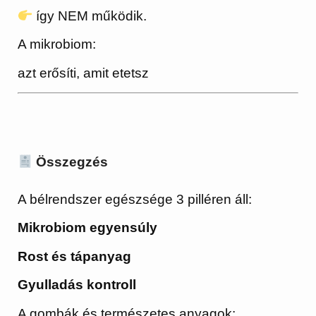
így NEM működik.
A mikrobiom:
azt erősíti, amit etetsz
Összegzés
A bélrendszer egészsége 3 pilléren áll:
Mikrobiom egyensúly
Rost és tápanyag
Gyulladás kontroll
A gombák és természetes anyagok: