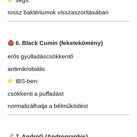
segít:
rossz baktériumok visszaszorításában
6. Black Cumin (feketekömény)
erős gyulladáscsökkentő
antimikrobiális
IBS-ben:
csökkenti a puffadást
normalizálhatja a bélműködést
7. AndroG (Andrographis)