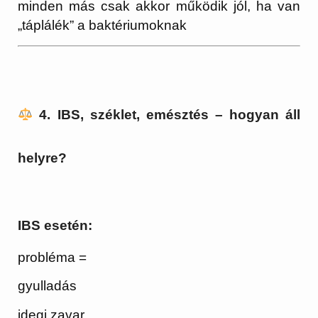
minden más csak akkor működik jól, ha van
„táplálék” a baktériumoknak
4. IBS, széklet, emésztés – hogyan áll
helyre?
IBS esetén:
probléma =
gyulladás
idegi zavar