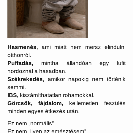
Hasmenés
, ami miatt nem mersz elindulni
otthonról.
Puffadás,
mintha állandóan egy lufit
hordoznál a hasadban.
Székrekedés
, amikor napokig nem történik
semmi.
IBS,
kiszámíthatatlan rohamokkal.
Görcsök, fájdalom,
kellemetlen feszülés
minden egyes étkezés után.
Ez nem „normális”.
Ez nem „ilyen az emésztésem”.