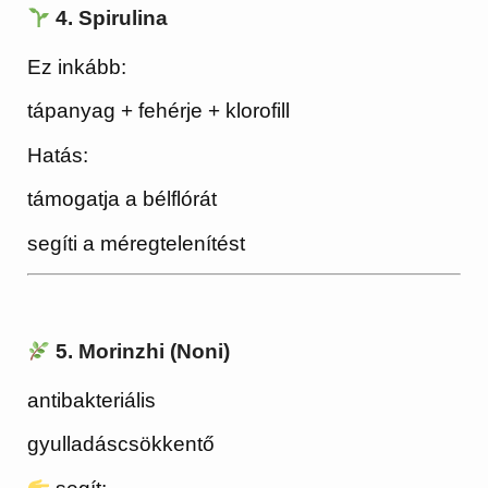
4. Spirulina
Ez inkább:
tápanyag + fehérje + klorofill
Hatás:
támogatja a bélflórát
segíti a méregtelenítést
5. Morinzhi (Noni)
antibakteriális
gyulladáscsökkentő