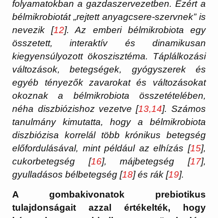
folyamatokban a gazdaszervezetben. Ezért a
bélmikrobiotát „rejtett anyagcsere-szervnek” is
nevezik [
12
]. Az emberi bélmikrobiota egy
összetett, interaktív és dinamikusan
kiegyensúlyozott ökoszisztéma. Táplálkozási
változások, betegségek, gyógyszerek és
egyéb tényezők zavarokat és változásokat
okoznak a bélmikrobiota összetételében,
néha diszbiózishoz vezetve [
13,14
]. Számos
tanulmány kimutatta, hogy a bélmikrobiota
diszbiózisa korrelál több krónikus betegség
előfordulásával, mint például az elhízás [
15
],
cukorbetegség [
16
], májbetegség [
17
],
gyulladásos bélbetegség [
18
] és rák [
19
].
A gombakivonatok prebiotikus
tulajdonságait azzal értékelték, hogy