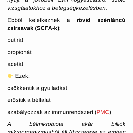
vizsgálatokhoz a betegségkezelésben.
Ebből keletkeznek a
rövid szénláncú
zsírsavak (SCFA-k)
:
butirát
propionát
acetát
Ezek:
csökkentik a gyulladást
erősítik a bélfalat
szabályozzák az immunrendszert (
PMC
)
A bélmikrobiota akár billiók
mikroorganizmusból áll (tízszerese az emberi