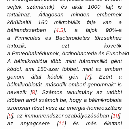
sejtek számának), és akár 1000 fajt is
tartalmaz. Átlagosan minden embernek
körülbelül 160 mikrobiális faja van a
bélrendszerben [
4,5
], a fajok 90%-a
a Firmicutes és Bacteroidetes törzsekhez
tartozik, ezt követik
a Proteobaktériumok, Actinobacteria és Fusobakt
A bélmikrobióta több mint hárommillió gént
kódol, ami 150-szer többet, mint az emberi
genom által kódolt gén [
7
]. Ezért a
bélmikrobiotát „második emberi genomnak” is
nevezik [
8
]. Számos tanulmány az utóbbi
időben arról számolt be, hogy a bélmikrobiota
szorosan részt vesz az energia-homeosztázis
[
9
], az immunrendszer szabályozásában [
10
],
az anyagcsere [
11
] és más élettani