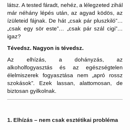
látsz. A tested fáradt, nehéz, a lélegzeted zihál
már néhány lépés után, az agyad ködös, az
ízületeid fájnak. De hát „csak pár pluszkiló”…
„csak egy sör este”… „csak pár szál cigi”…
igaz?
Tévedsz. Nagyon is tévedsz.
Az elhízás, a dohányzás, az
alkoholfogyasztás és az egészségtelen
élelmiszerek fogyasztása nem „apró rossz
szokások”. Ezek lassan, alattomosan, de
biztosan gyilkolnak.
1. Elhízás – nem csak esztétikai probléma