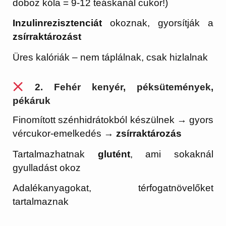
doboz kóla = 9-12 teáskanál cukor!)
Inzulinrezisztenciát
okoznak, gyorsítják a
zsírraktározást
Üres kalóriák – nem táplálnak, csak hizlalnak
2.
Fehér kenyér, péksütemények,
pékáruk
Finomított szénhidrátokból készülnek → gyors
vércukor-emelkedés →
zsírraktározás
Tartalmazhatnak
glutént
, ami sokaknál
gyulladást okoz
Adalékanyagokat, térfogatnövelőket
tartalmaznak