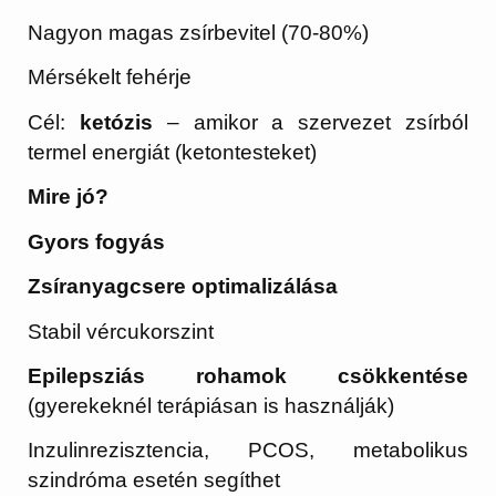
Nagyon magas zsírbevitel (70-80%)
Mérsékelt fehérje
Cél:
ketózis
– amikor a szervezet zsírból
termel energiát (ketontesteket)
Mire jó?
Gyors fogyás
Zsíranyagcsere optimalizálása
Stabil vércukorszint
Epilepsziás rohamok csökkentése
(gyerekeknél terápiásan is használják)
Inzulinrezisztencia, PCOS, metabolikus
szindróma esetén segíthet