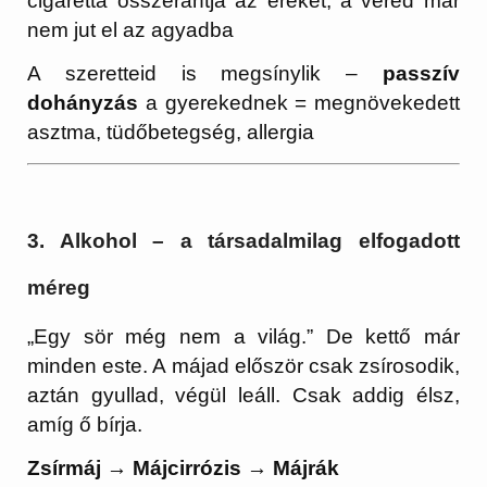
cigaretta összerántja az ereket, a véred már
nem jut el az agyadba
A szeretteid is megsínylik –
passzív
dohányzás
a gyerekednek = megnövekedett
asztma, tüdőbetegség, allergia
3. Alkohol – a társadalmilag elfogadott
méreg
„Egy sör még nem a világ.” De kettő már
minden este. A májad először csak zsírosodik,
aztán gyullad, végül leáll. Csak addig élsz,
amíg ő bírja.
Zsírmáj → Májcirrózis → Májrák