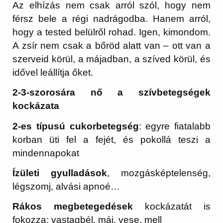
Az elhízás nem csak arról szól, hogy nem
férsz bele a régi nadrágodba. Hanem arról,
hogy a tested belülről rohad. Igen, kimondom.
A zsír nem csak a bőröd alatt van – ott van a
szerveid körül, a májadban, a szíved körül, és
idővel leállítja őket.
2-3-szorosára nő a szívbetegségek
kockázata
2-es típusú cukorbetegség
: egyre fiatalabb
korban üti fel a fejét, és pokollá teszi a
mindennapokat
Ízületi gyulladások
, mozgásképtelenség,
légszomj, alvási apnoé…
Rákos megbetegedések
kockázatát is
fokozza: vastagbél, máj, vese, mell