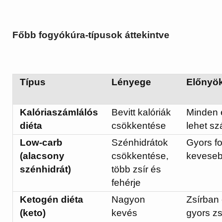
Főbb fogyókúra-típusok áttekintve
Típus
Lényege
Előnyö
Kalóriaszámlálós
Bevitt kalóriák
Minden 
diéta
csökkentése
lehet sz
Low-carb
Szénhidrátok
Gyors f
(alacsony
csökkentése,
keveseb
szénhidrát)
több zsír és
fehérje
Ketogén diéta
Nagyon
Zsírban 
(keto)
kevés
gyors zs