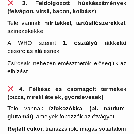
3.
Feldolgozott húskészítmények
(felvágott, virsli, bacon, kolbász)
Tele vannak
nitritekkel, tartósítószerekkel
,
színezékekkel
A WHO szerint
1. osztályú rákkeltő
besorolás alá esnek
Zsírosak, nehezen emészthetők, elősegítik az
elhízást
4.
Félkész és csomagolt termékek
(pizza, mirelit ételek, gyorslevesek)
Tele vannak
ízfokozókkal (pl. nátrium-
glutamát)
, amelyek fokozzák az étvágyat
Rejtett cukor
, transzzsírok, magas sótartalom