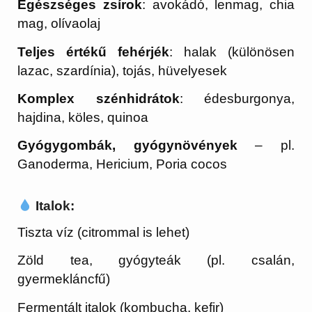
Egészséges zsírok
: avokádó, lenmag, chia
mag, olívaolaj
Teljes értékű fehérjék
: halak (különösen
lazac, szardínia), tojás, hüvelyesek
Komplex szénhidrátok
: édesburgonya,
hajdina, köles, quinoa
Gyógygombák, gyógynövények
– pl.
Ganoderma, Hericium, Poria cocos
Italok:
Tiszta víz (citrommal is lehet)
Zöld tea, gyógyteák (pl. csalán,
gyermekláncfű)
Fermentált italok (kombucha, kefir)