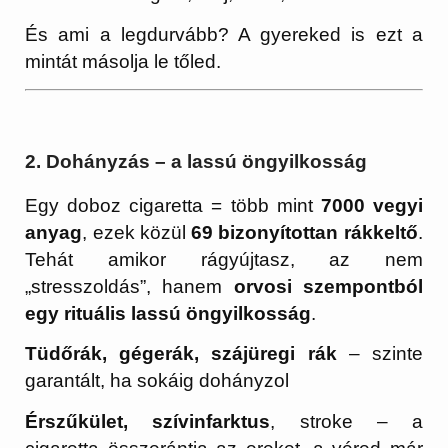
És ami a legdurvább? A gyereked is ezt a
mintát másolja le tőled.
2. Dohányzás – a lassú öngyilkosság
Egy doboz cigaretta = több mint
7000 vegyi
anyag
, ezek közül
69 bizonyítottan rákkeltő
.
Tehát amikor rágyújtasz, az nem
„stresszoldás”, hanem
orvosi szempontból
egy rituális lassú öngyilkosság
.
Tüdőrák, gégerák, szájüregi rák
– szinte
garantált, ha sokáig dohányzol
Érszűkület, szívinfarktus
, stroke – a