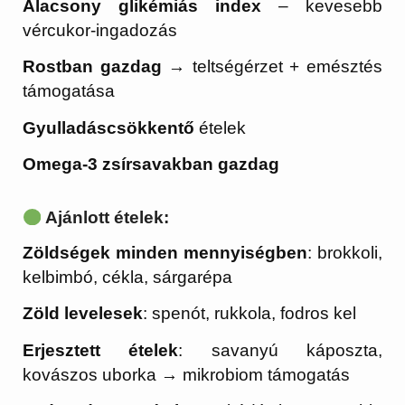
Alacsony glikémiás index
– kevesebb
vércukor-ingadozás
Rostban gazdag
→ teltségérzet + emésztés
támogatása
Gyulladáscsökkentő
ételek
Omega-3 zsírsavakban gazdag
Ajánlott ételek:
Zöldségek minden mennyiségben
: brokkoli,
kelbimbó, cékla, sárgarépa
Zöld levelesek
: spenót, rukkola, fodros kel
Erjesztett ételek
: savanyú káposzta,
kovászos uborka → mikrobiom támogatás