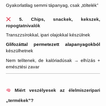
Gyakorlatilag semmi tápanyag, csak „töltelék”
5.
Chips, snackek, kekszek,
ropogtatnivalók
Transzzsírokkal, ipari olajokkal készülnek
Glifozáttal permetezett alapanyagokból
készülhetnek
Nem telítenek, de kalóriadúsak → elhízás +
emésztési zavar
Miért veszélyesek az élelmiszeripari
„termékek”?