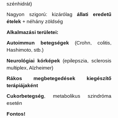
szénhidrát)
Nagyon szigorú: kizárólag
állati eredetű
ételek
+ néhány zöldség
Alkalmazási területei:
Autoimmun betegségek
(Crohn, colitis,
Hashimoto, stb.)
Neurológiai kórképek
(epilepszia, sclerosis
multiplex, Alzheimer)
Rákos megbetegedések kiegészítő
terápiájaként
Cukorbetegség
, metabolikus szindróma
esetén
Fontos!