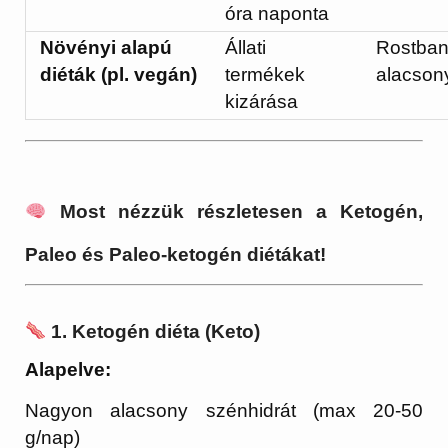
óra naponta
Növényi alapú
Állati
Rostban
diéták (pl. vegán)
termékek
alacsony
kizárása
Most nézzük részletesen a Ketogén,
Paleo és Paleo-ketogén diétákat!
1. Ketogén diéta (Keto)
Alapelve:
Nagyon alacsony szénhidrát (max 20-50
g/nap)