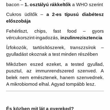
bacon –
1. osztályú rákkeltők
a WHO szerint
Cukros üdítők –
a 2-es típusú diabétesz
előszobája
Fehérliszt, chips, fast food – gyors
vércukorszint-ingadozás,
inzulinrezisztencia
Ízfokozók, tartósítószerek, transzzsírok –
gyulladást okoznak a test minden részében
Miközben eszed ezeket, a tested gyullad,
pusztul, az immunrendszered szenved. A
belek nem emésztenek, hanem szenvednek.
A mikrobiomod elhal. Agyad tompább lesz.
És közben mit lát a gyereked?