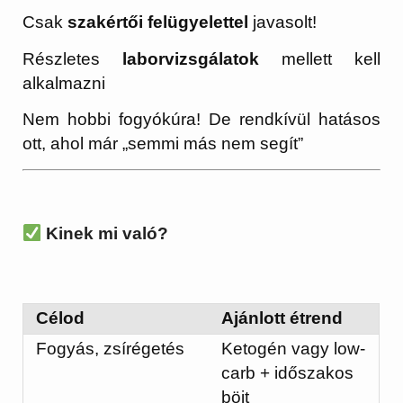
Csak
szakértői felügyelettel
javasolt!
Részletes
laborvizsgálatok
mellett kell
alkalmazni
Nem hobbi fogyókúra! De rendkívül hatásos
ott, ahol már „semmi más nem segít”
Kinek mi való?
Célod
Ajánlott étrend
Fogyás, zsírégetés
Ketogén vagy low-
carb + időszakos
böjt