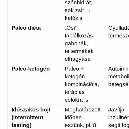
szénhidrát,
sok zsír →
ketózis
Paleo diéta
„Ősi”
Gyullad
táplálkozás –
termész
gabonák,
tejtermékek
elhagyása
Paleo-ketogén
Paleo +
Autoimm
ketogén
metabol
kombinációja,
betegsé
terápiás
célokra is
Időszakos böjt
Meghatározott
Javítja
(intermittent
időben
inzuliné
fasting)
eszünk, pl. 8
segít f