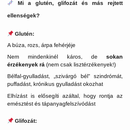
Mi a glutén, glifozát és más rejtett
ellenségek?
Glutén
:
A búza, rozs, árpa fehérjéje
Nem mindenkinél káros, de
sokan
érzékenyek rá
(nem csak lisztérzékenyek!)
Bélfal-gyulladást, „szivárgó bél” szindrómát,
puffadást, krónikus gyulladást okozhat
Elhízást is elősegíti azáltal, hogy rontja az
emésztést és tápanyagfelszívódást
Glifozát
: