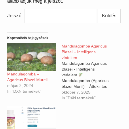
alább adjuk meg a jelszót.
Jelszó:
Kapcsolódó bejegyzések
Mandulagomba Agaricus
Blazei – Intelligens
védelem
Mandulagomba Agaricus
Blazei - Intelligens
Mandulagomba –
védelem
Agaricus Blazei Murell
Mandulagomba (Agaricus
május 2, 2024
blazei Murill) – Áttekintés
In "DXN termékek"
Származása:Eredetileg
október 7, 2025
Brazíliából származik, de
In "DXN termékek"
Japánban és Kínában
kezdték el intenzíven
kutatni és termesztetni.A
lakossági megfigyelések
szerint azokban a brazil