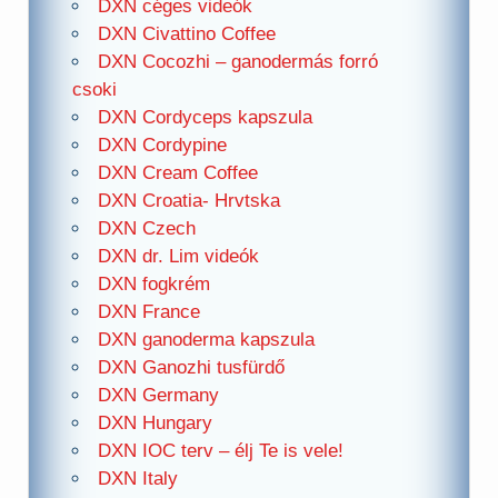
DXN céges videók
DXN Civattino Coffee
DXN Cocozhi – ganodermás forró
csoki
DXN Cordyceps kapszula
DXN Cordypine
DXN Cream Coffee
DXN Croatia- Hrvtska
DXN Czech
DXN dr. Lim videók
DXN fogkrém
DXN France
DXN ganoderma kapszula
DXN Ganozhi tusfürdő
DXN Germany
DXN Hungary
DXN IOC terv – élj Te is vele!
DXN Italy