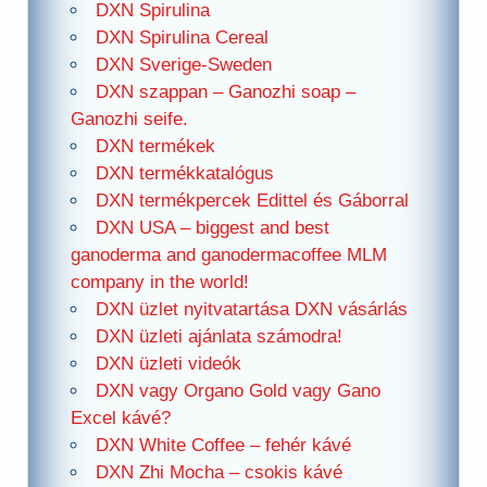
DXN Spirulina
DXN Spirulina Cereal
DXN Sverige-Sweden
DXN szappan – Ganozhi soap –
Ganozhi seife.
DXN termékek
DXN termékkatalógus
DXN termékpercek Edittel és Gáborral
DXN USA – biggest and best
ganoderma and ganodermacoffee MLM
company in the world!
DXN üzlet nyitvatartása DXN vásárlás
DXN üzleti ajánlata számodra!
DXN üzleti videók
DXN vagy Organo Gold vagy Gano
Excel kávé?
DXN White Coffee – fehér kávé
DXN Zhi Mocha – csokis kávé