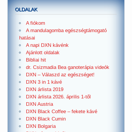
OLDALAK
A fiókom
A mandulagomba egészségtámogató
hatásai
A napi DXN kávénk
Ajánlott oldalak
Bibliai hit
dr. Csizmadia Bea ganoterápia videók
DXN – Válaszd az egészséget!
DXN 3 in 1 kávé
DXN árlista 2019
DXN árlista 2026. április 1-től
DXN Austria
DXN Black Coffee – fekete kávé
DXN Black Cumin
DXN Bolgaria