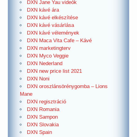
DXN Jane Yau videók
DXN kávé ára
DXN kávé elkészítése
DXN kávé vásárlása
DXN kávé vélemények
DXN Maca Vita Cafe – Kávé
DXN marketingterv
DXN Myco Veggie
DXN Nederland
DXN new price list 2021
DXN Noni
DXN oroszlánsörénygomba – Lions
Mane
DXN regisztráció
DXN Romania
DXN Sampon
DXN Slovakia
DXN Spain