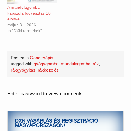
falvakban, ahol
A mandulagomba
hagyományosan
kapszula fogyasztás 10
fogyasztották, nagyon
előnye
alacsony volt a rák és a
május 31, 2026
krónikus betegségek
In "DXN termékek"
előfordulása.
Fő
hatóanyagai A…
Posted in
Ganoterápia
tagged with
gyógygomba
,
mandulagomba
,
rák
,
rákgyógyitás
,
rákkezelés
Enter password to view comments.
DXN VÁSÁRLÁS ÉS REGISZTRÁCIÓ
MAGYARORSZÁGON!