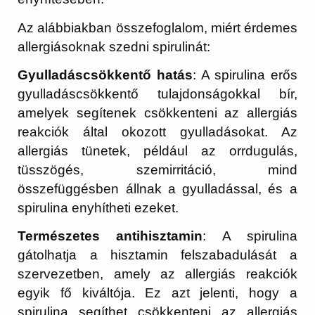
Az alábbiakban összefoglalom, miért érdemes
allergiásoknak szedni spirulinát:
Gyulladáscsökkentő hatás
: A spirulina erős
gyulladáscsökkentő tulajdonságokkal bír,
amelyek segítenek csökkenteni az allergiás
reakciók által okozott gyulladásokat. Az
allergiás tünetek, például az orrdugulás,
tüsszögés, szemirritáció, mind
összefüggésben állnak a gyulladással, és a
spirulina enyhítheti ezeket.
Természetes antihisztamin
: A spirulina
gátolhatja a hisztamin felszabadulását a
szervezetben, amely az allergiás reakciók
egyik fő kiváltója. Ez azt jelenti, hogy a
spirulina segíthet csökkenteni az allergiás