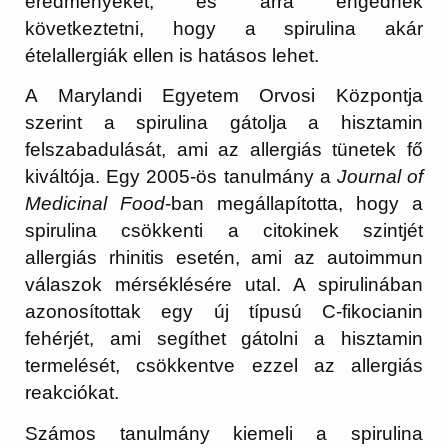
eredményeket, és arra engednek
következtetni, hogy a spirulina akár
ételallergiák ellen is hatásos lehet.
A Marylandi Egyetem Orvosi Központja
szerint a spirulina gátolja a hisztamin
felszabadulását, ami az allergiás tünetek fő
kiváltója. Egy 2005-ös tanulmány a
Journal of
Medicinal Food
-ban megállapította, hogy a
spirulina csökkenti a citokinek szintjét
allergiás rhinitis esetén, ami az autoimmun
válaszok mérséklésére utal. A spirulinában
azonosítottak egy új típusú C-fikocianin
fehérjét, ami segíthet gátolni a hisztamin
termelését, csökkentve ezzel az allergiás
reakciókat.
Számos tanulmány kiemeli a spirulina