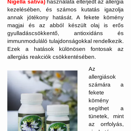
Nigella sativa)
használata elterjedt az allergia
kezelésében, és számos kutatás igazolja
annak jótékony hatását. A fekete kömény
magjai és az abból készült olaj is erős
gyulladáscsökkentő, antioxidáns és
immunmoduláló tulajdonságokkal rendelkezik.
Ezek a hatások különösen fontosak az
allergiás reakciók csökkentésében.
Az
allergiások
számára a
fekete
kömény
segíthet a
tünetek, mint
az orrfolyás,