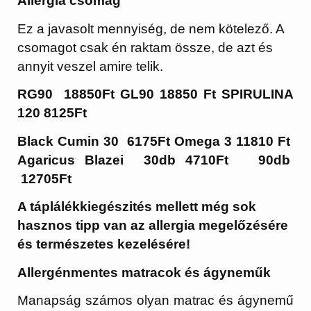
Allergia csomag
Ez a javasolt mennyiség, de nem kötelező. A
csomagot csak én raktam össze, de azt és
annyit veszel amire telik.
RG90 18850Ft GL90 18850 Ft SPIRULINA
120 8125Ft
Black Cumin 30 6175Ft Omega 3 11810 Ft
Agaricus Blazei 30db 4710Ft 90db
12705Ft
A táplálékkiegészités mellett még sok
hasznos tipp van az allergia megelőzésére
és természetes kezelésére!
Allergénmentes matracok és ágyneműk
Manapság számos olyan matrac és ágynemű