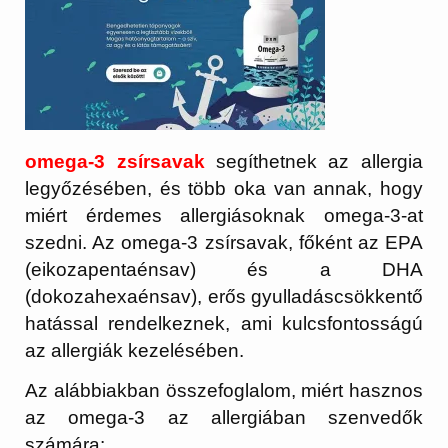
omega-3 zsírsavak
segíthetnek az allergia
legyőzésében, és több oka van annak, hogy
miért érdemes allergiásoknak omega-3-at
szedni. Az omega-3 zsírsavak, főként az EPA
(eikozapentaénsav) és a DHA
(dokozahexaénsav), erős gyulladáscsökkentő
hatással rendelkeznek, ami kulcsfontosságú
az allergiák kezelésében.
Az alábbiakban összefoglalom, miért hasznos
az omega-3 az allergiában szenvedők
számára: