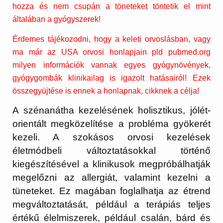
hozza és nem csupán a töneteket töntetik el mint
általában a gyógyszerek!
Érdemes tájékozodni, hogy a keleti orvoslásban, vagy
ma már az USA orvosi honlapjain pld pubmed.org
milyen információk vannak egyes gyógynövények,
gyógygombák klinikailag is igazolt hatásairól! Ezek
összegyüjtése is ennek a honlapnak, cikknek a célja!
A szénanátha kezelésének holisztikus, jólét-
orientált megközelítése a probléma gyökerét
kezeli. A szokásos orvosi kezelések
életmódbeli változtatásokkal történő
kiegészítésével a klinikusok megpróbálhatják
megelőzni az allergiát, valamint kezelni a
tüneteket. Ez magában foglalhatja az étrend
megváltoztatását, például a terápiás teljes
értékű élelmiszerek, például csalán, bárd és