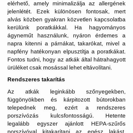
elérhető, amely minimalizálja az allergének
jelenlétét. Ezek különösen fontosak, mert
alvás közben gyakran közvetlen kapcsolatba
kerülünk poratkákkal. Ha hagyományos
ágyneműt használunk, nyáron érdemes a
napra kitenni a párnákat, takarókat, mivel a
napfény hatékonyan elpusztítja a poratkákat.
Fontos tudni, hogy az atkák által hátrahagyott
ürüléket csak mosással lehet eltávolítani.
Rendszeres takarítás
Az atkák leginkább szőnyegekben,
függönyökben és kárpitozott bútorokban
telepednek meg, ezért a rendszeres
porszívózás kulcsfontosságú. Hetente
legalább egyszer ajánlott HEPA-szűrős
porszívóval kitakarítani az egész lakást.