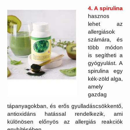
4. A spirulina
hasznos
lehet az
allergiások
számára, és
több módon
is segítheti a
gyógyulást. A
spirulina egy
kék-zöld alga,
amely
gazdag
tápanyagokban, és erős gyulladáscsökkentő,
antioxidáns hatással rendelkezik, ami
különösen előnyös az allergiás reakciók
enyhítésében.