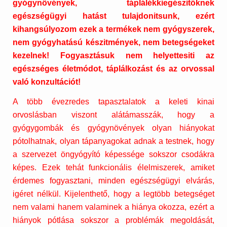
gyógynövények, táplálékkiegészitőknek
egészségügyi hatást tulajdonitsunk, ezért
kihangsúlyozom ezek a termékek nem gyógyszerek,
nem gyógyhatású készitmények, nem betegségeket
kezelnek! Fogyasztásuk nem helyettesiti az
egészséges életmódot, táplálkozást és az orvossal
való konzultációt!
A több évezredes tapasztalatok a keleti kinai
orvoslásban viszont alátámasszák, hogy a
gyógygombák és gyógynövények olyan hiányokat
pótolhatnak, olyan tápanyagokat adnak a testnek, hogy
a szervezet öngyógyító képessége sokszor csodákra
képes. Ezek tehát funkcionális élelmiszerek, amiket
érdemes fogyasztani, minden egészségügyi elvárás,
igéret nélkül. Kijelenthető, hogy a legtöbb betegséget
nem valami hanem valaminek a hiánya okozza, ezért a
hiányok pótlása sokszor a problémák megoldását,