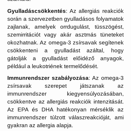
Gyulladáscsökkentés
: Az allergiás reakciók
során a szervezetben gyulladásos folyamatok
zajlanak, amelyek orrdugulást, tüsszögést,
szemirritációt vagy akár asztmás tüneteket
okozhatnak. Az omega-3 zsírsavak segítenek
csökkenteni a gyulladást azáltal, hogy
gátolják a gyulladást előidéző anyagok,
például a leukotriének termelődését.
Immunrendszer szabályozása
: Az omega-3
zsírsavak szerepet játszanak az
immunrendszer kiegyensúlyozásában,
csökkentve az allergiás reakciók intenzitását.
Az EPA és DHA hatékonyan mérséklik az
immunrendszer túlzott válaszreakcióját, ami
gyakran az allergia alapja.