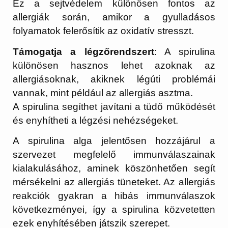
Ez a sejtvédelem különösen fontos az
allergiák során, amikor a gyulladásos
folyamatok felerősítik az oxidatív stresszt.
Támogatja a légzőrendszert
: A spirulina
különösen hasznos lehet azoknak az
allergiásoknak, akiknek légúti problémái
vannak, mint például az allergiás asztma.
A spirulina segíthet javítani a tüdő működését
és enyhítheti a légzési nehézségeket.
A spirulina alga jelentősen hozzájárul a
szervezet megfelelő immunválaszainak
kialakulásához, aminek köszönhetően segít
mérsékelni az allergiás tüneteket. Az allergiás
reakciók gyakran a hibás immunválaszok
következményei, így a spirulina közvetetten
ezek enyhítésében játszik szerepet.