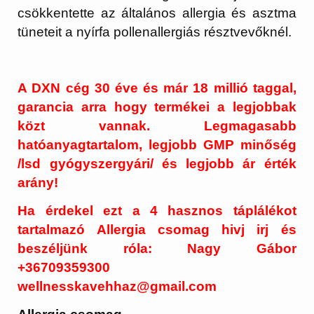
csökkentette az általános allergia és asztma
tüneteit a nyírfa pollenallergiás résztvevőknél.
A DXN cég 30 éve és már 18 millió taggal,
garancia arra hogy termékei a legjobbak
közt vannak. Legmagasabb
hatóanyagtartalom, legjobb GMP minőség
/lsd gyógyszergyári/ és legjobb ár érték
arány!
Ha érdekel ezt a 4 hasznos táplálékot
tartalmazó Allergia csomag hivj irj és
beszéljünk róla: Nagy Gábor
+36709359300
wellnesskavehhaz@gmail.com