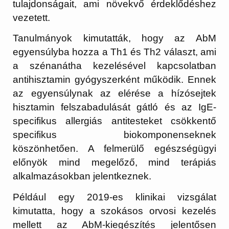
tulajdonságait, ami növekvő érdeklődéshez
vezetett.
Tanulmányok kimutatták, hogy az AbM
egyensúlyba hozza a Th1 és Th2 választ, ami
a szénanátha kezelésével kapcsolatban
antihisztamin gyógyszerként működik. Ennek
az egyensúlynak az elérése a hízósejtek
hisztamin felszabadulását gátló és az IgE-
specifikus allergiás antitesteket csökkentő
specifikus biokomponenseknek
köszönhetően. A felmerülő egészségügyi
előnyök mind megelőző, mind terápiás
alkalmazásokban jelentkeznek.
Például egy 2019-es klinikai vizsgálat
kimutatta, hogy a szokásos orvosi kezelés
mellett az AbM-kiegészítés jelentősen