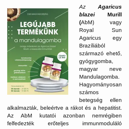
Az
Agaricus
blazei
Murill
(
AbM) vagy
Royal Sun
Agaricus egy
Brazíliából
származó ehető,
gyógygomba,
magyar neve
Mandulagomba.
Hagyományosan
számos
betegség ellen
alkalmazták, beleértve a rákot és a hepatitist.
Az AbM kutatói azonban nemrégiben
felfedezték erőteljes immunmoduláló