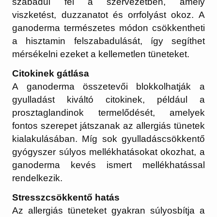
szabadul fel a szervezetben, amely
viszketést, duzzanatot és orrfolyást okoz. A
ganoderma természetes módon csökkentheti
a hisztamin felszabadulását, így segíthet
mérsékelni ezeket a kellemetlen tüneteket.
Citokinek gátlása
A ganoderma összetevői blokkolhatják a
gyulladást kiváltó citokinek, például a
prosztaglandinok termelődését, amelyek
fontos szerepet játszanak az allergiás tünetek
kialakulásában. Míg sok gyulladáscsökkentő
gyógyszer súlyos mellékhatásokat okozhat, a
ganoderma kevés ismert mellékhatással
rendelkezik.
Stresszcsökkentő hatás
Az allergiás tüneteket gyakran súlyosbítja a