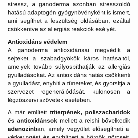
stressz, a ganoderma azonban stresszoldó
hatású adaptogén gyógynövényként is ismert,
ami segíthet a feszültség oldásában, ezáltal
csökkentve az allergiás reakciók esélyét.
Antioxidáns védelem
A ganoderma antioxidánsai megvédik a
sejteket a szabadgyökök káros hatásaitól,
amelyek tovább súlyosbíthatják az allergiás
gyulladásokat. Az antioxidáns hatás csökkenti
a gyulladást, enyhíti a tüneteket, és gyorsítja a
szervezet regenerálódását, különösen a
légzőszervi szövetek esetében.
A már említett
triterpének, poliszacharidok
és antioxidánsok
mellett a reishi bővelkedik
adenozin
ban, amely vegyület elősegítheti a
vérkeringést és enyhítheti a hörgők görcseit,