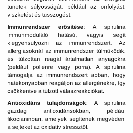
tünetek súlyosságát, például az orrfolyást,
viszketést és tüsszögést.
Immunrendszer erősítése
: A spirulina
immunmoduláló hatású, vagyis segít
kiegyensúlyozni az immunrendszert. Az
allergiásoknál az immunrendszer túlműködik,
és túlzottan reagál ártalmatlan anyagokra
(például pollenre vagy porra). A spirulina
támogatja az immunrendszert abban, hogy
hatékonyabban reagáljon az allergénekre, így
csökkentve a túlzott válaszreakciókat.
Antioxidáns tulajdonságok
: A spirulina
gazdag antioxidánsokban, például
fikocianinban, amelyek segítenek megvédeni
a sejteket az oxidatív stressztől.