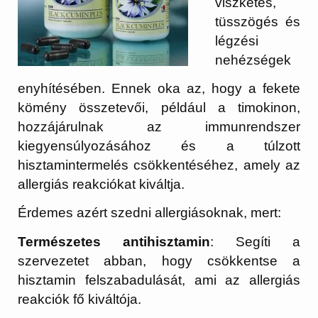
viszketés,
tüsszögés és
légzési
nehézségek
enyhítésében. Ennek oka az, hogy a fekete
kömény összetevői, például a timokinon,
hozzájárulnak az immunrendszer
kiegyensúlyozásához és a túlzott
hisztamintermelés csökkentéséhez, amely az
allergiás reakciókat kiváltja.
Érdemes azért szedni allergiásoknak, mert:
Természetes antihisztamin
: Segíti a
szervezetet abban, hogy csökkentse a
hisztamin felszabadulását, ami az allergiás
reakciók fő kiváltója.