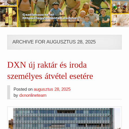
ARCHIVE FOR AUGUSZTUS 28, 2025
DXN új raktár és iroda
személyes átvétel esetére
Posted on
augusztus 28, 2025
by
dxnonlineteam