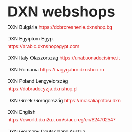
DXN webshops
DXN Bulgária
https://dobroreshenie.dxnshop.bg
DXN Egyiptom Egypt
https://arabic.dxnshopegypt.com
DXN Italy Olaszország
https://unabuonadecisime.it
DXN Romania
https://nagygabor.dxnshop.ro
DXN Poland Lengyelország
https://dobradecyzja.dxnshop.pl
DXN Greek Görögország
https://miakaliapofasi.dxn
DXN English
https://eworld.dxn2u.com/s/accreg/en/824702547
DXN Germany Deutschland Austria