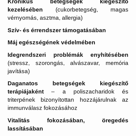
Krónikus betegségek kiegészítő
kezelésében
(cukorbetegség, magas
vérnyomás, asztma, allergia)
Szív- és érrendszer támogatásában
Máj egészségének védelmében
Idegrendszeri problémák enyhítésében
(stressz, szorongás, alvászavar, memória
javítása)
Daganatos betegségek kiegészítő
terápiájaként
– a poliszacharidok és
triterpének bizonyítottan hozzájárulnak az
immunválasz fokozásához
Vitalitás fokozásában, öregedés
lassításában