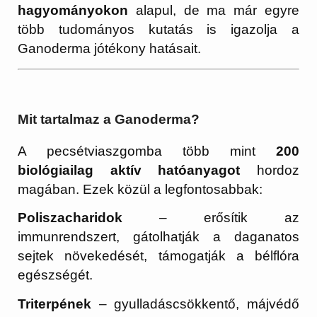
hagyományokon
alapul, de ma már egyre
több tudományos kutatás is igazolja a
Ganoderma jótékony hatásait.
Mit tartalmaz a Ganoderma?
A pecsétviaszgomba több mint
200
biológiailag aktív hatóanyagot
hordoz
magában. Ezek közül a legfontosabbak:
Poliszacharidok
– erősítik az
immunrendszert, gátolhatják a daganatos
sejtek növekedését, támogatják a bélflóra
egészségét.
Triterpének
– gyulladáscsökkentő, májvédő