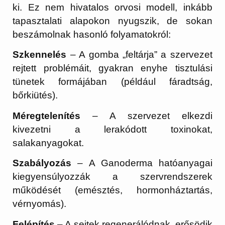
ki. Ez nem hivatalos orvosi modell, inkább
tapasztalati alapokon nyugszik, de sokan
beszámolnak hasonló folyamatokról:
Szkennelés
– A gomba „feltárja” a szervezet
rejtett problémáit, gyakran enyhe tisztulási
tünetek formájában (például fáradtság,
bőrkiütés).
Méregtelenítés
– A szervezet elkezdi
kivezetni a lerakódott toxinokat,
salakanyagokat.
Szabályozás
– A Ganoderma hatóanyagai
kiegyensúlyozzák a szervrendszerek
működését (emésztés, hormonháztartás,
vérnyomás).
Felépítés
– A sejtek regenerálódnak, erősödik