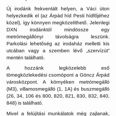
Új irodánk frekventált helyen, a Váci úton
helyezkedik el (az Árpád híd Pesti hídfőjéhez
közel), így könnyen megközelíthető. Jelenlegi
DXN irodánktól mindössze egy
metrómegállónyi távolságra leszünk.
Parkolási lehetőség az irodaház melletti kis
utcában vagy a szemben lévő „szervízút”
mentén található.
A hozzánk legközelebb eső
tömegközlekedési csomópont a Göncz Árpád
városközpont. A környéken metrómegálló
(M3), villamosmegálló (1, 1A) és buszmegálló
(26, 34, 106 és 800, 820, 821, 830, 832, 840,
848) is található.
Mivel a felújítási munkálatok még zajlanak,