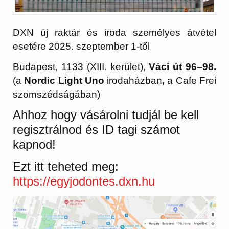
DXN új raktár és iroda személyes átvétel
esetére 2025. szeptember 1-től
Budapest, 1133 (XIII. kerület),
Váci út 96–98.
(a
Nordic Light Uno
irodaházban
,
a Cafe Frei
szomszédságában)
Ahhoz hogy vásárolni tudjál be kell
regisztrálnod és ID tagi számot
kapnod!
Ezt itt teheted meg:
https://egyjodontes.dxn.hu