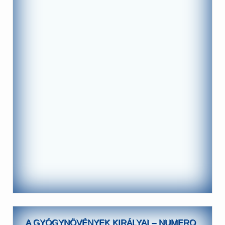
A GYÓGYNÖVÉNYEK KIRÁLYAI – NUMERO