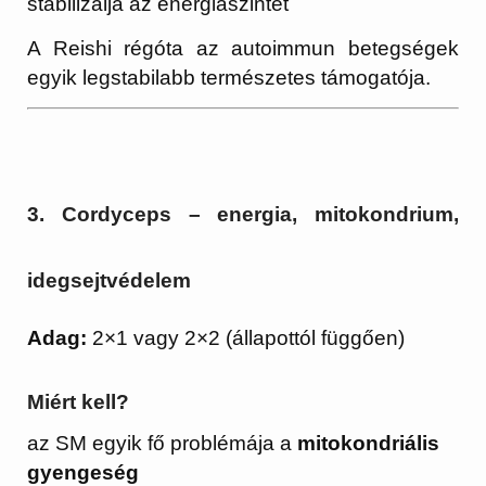
stabilizálja az energiaszintet
A Reishi régóta az autoimmun betegségek
egyik legstabilabb természetes támogatója.
3. Cordyceps – energia, mitokondrium,
idegsejtvédelem
Adag:
2×1 vagy 2×2 (állapottól függően)
Miért kell?
az SM egyik fő problémája a
mitokondriális
gyengeség