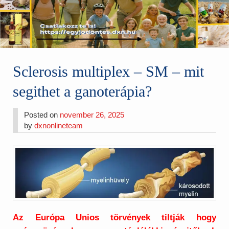
Sclerosis multiplex – SM – mit
segithet a ganoterápia?
Posted on
november 26, 2025
by
dxnonlineteam
Az Európa Unios törvények tiltják hogy