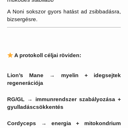
A Noni sokszor gyors hatást ad zsibbadásra,
bizsergésre.
A protokoll céljai röviden:
Lion’s Mane
→ myelin + idegsejtek
regenerációja
RG/GL
→ immunrendszer szabályozása +
gyulladáscsökkentés
Cordyceps
→ energia + mitokondrium