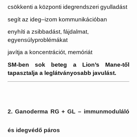
csökkenti a központi idegrendszeri gyulladást
segít az ideg–izom kommunikációban
enyhíti a zsibbadást, fájdalmat,
egyensúlyproblémákat
javítja a koncentrációt, memóriát
SM-ben sok beteg a Lion’s Mane-től
tapasztalja a leglátványosabb javulást.
2. Ganoderma RG + GL – immunmoduláló
és idegvédő páros