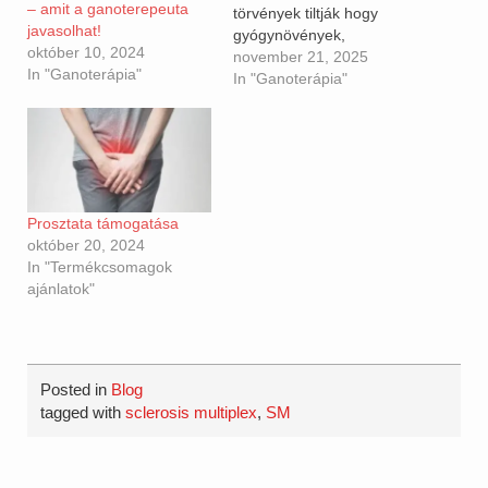
– amit a ganoterepeuta
törvények tiltják hogy
javasolhat!
gyógynövények,
október 10, 2024
táplálékkiegészitőknek
november 21, 2025
In "Ganoterápia"
egészségügyi hatást
In "Ganoterápia"
tulajdonitsunk, ezért
kihangsúlyozom ezek a
termékek nem
gyógyszerek, nem
gyógyhatású
készitmények, nem
Prosztata támogatása
betegségeket kezelnek!
október 20, 2024
Fogyasztásuk nem
In "Termékcsomagok
helyettesiti az egészséges
ajánlatok"
életmódot, táplálkozást és
az orvossal való
konzultációt! A több
évezredes tapasztalatok a
keleti kinai orvoslásban…
Posted in
Blog
tagged with
sclerosis multiplex
,
SM