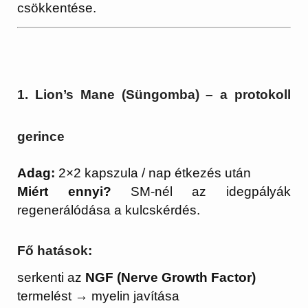
csökkentése.
1. Lion’s Mane (Süngomba) – a protokoll
gerince
Adag:
2×2 kapszula / nap étkezés után
Miért ennyi?
SM-nél az idegpályák
regenerálódása a kulcskérdés.
Fő hatások:
serkenti az
NGF (Nerve Growth Factor)
termelést → myelin javítása