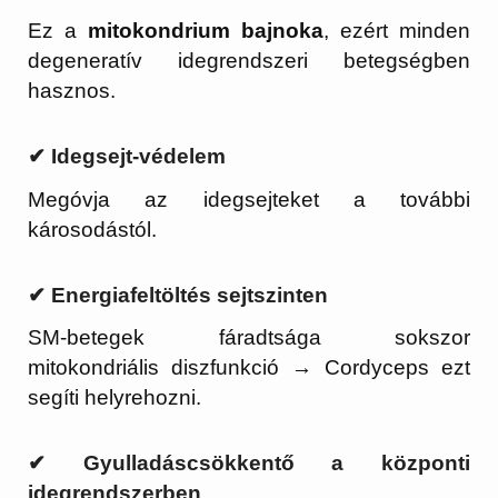
Ez a
mitokondrium bajnoka
, ezért minden
degeneratív idegrendszeri betegségben
hasznos.
✔ Idegsejt-védelem
Megóvja az idegsejteket a további
károsodástól.
✔ Energiafeltöltés sejtszinten
SM-betegek fáradtsága sokszor
mitokondriális diszfunkció → Cordyceps ezt
segíti helyrehozni.
✔ Gyulladáscsökkentő a központi
idegrendszerben