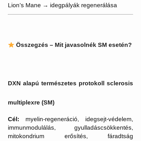
Lion’s Mane → idegpályák regenerálása
Összegzés – Mit javasolnék SM esetén?
DXN alapú természetes protokoll sclerosis
multiplexre (SM)
Cél:
myelin-regeneráció, idegsejt-védelem,
immunmodulálás, gyulladáscsökkentés,
mitokondrium erősítés, fáradtság