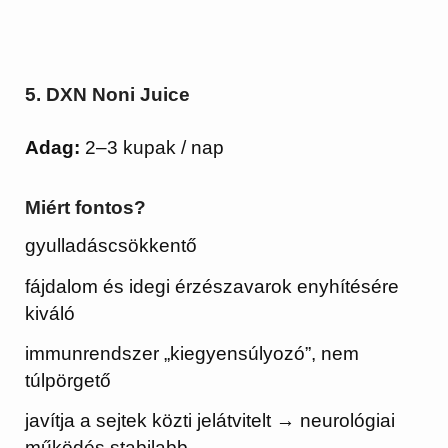
5. DXN Noni Juice
Adag:
2–3 kupak / nap
Miért fontos?
gyulladáscsökkentő
fájdalom és idegi érzészavarok enyhítésére
kiváló
immunrendszer „kiegyensúlyozó”, nem
túlpörgető
javítja a sejtek közti jelátvitelt → neurológiai
működés stabilabb