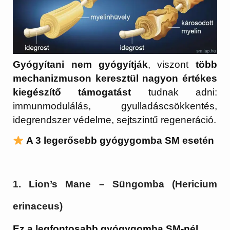
Gyógyítani nem gyógyítják
, viszont
több
mechanizmuson keresztül nagyon értékes
kiegészítő támogatást
tudnak adni:
immunmodulálás, gyulladáscsökkentés,
idegrendszer védelme, sejtszintű regeneráció.
A 3 legerősebb gyógygomba SM esetén
1. Lion’s Mane – Süngomba (Hericium
erinaceus)
Ez a legfontosabb gyógygomba SM-nél.