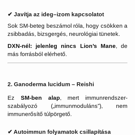
✔ Javítja az ideg–izom kapcsolatot
Sok SM-beteg beszámol róla, hogy csökken a
zsibbadás, bizsgergés, neurológiai tünetek.
DXN-nél: jelenleg nincs Lion’s Mane
, de
más forrásból elérhető.
2. Ganoderma lucidum – Reishi
Ez
SM-ben alap
, mert immunrendszer-
szabályozó („immunmoduláns”), nem
immunerősítő túlpörgető.
✔ Autoimmun folyamatok csillapítása