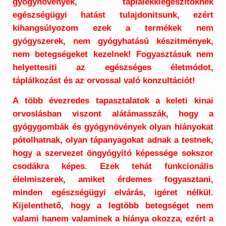
gyógynövények, táplálékkiegészitőknek
egészségügyi hatást tulajdonitsunk, ezért
kihangsúlyozom ezek a termékek nem
gyógyszerek, nem gyógyhatású készitmények,
nem betegségeket kezelnek! Fogyasztásuk nem
helyettesiti az egészséges életmódot,
táplálkozást és az orvossal való konzultációt!
A több évezredes tapasztalatok a keleti kinai
orvoslásban viszont alátámasszák, hogy a
gyógygombák és gyógynövények olyan hiányokat
pótolhatnak, olyan tápanyagokat adnak a testnek,
hogy a szervezet öngyógyító képessége sokszor
csodákra képes. Ezek tehát funkcionális
élelmiszerek, amiket érdemes fogyasztani,
minden egészségügyi elvárás, igéret nélkül.
Kijelenthető, hogy a legtöbb betegséget nem
valami hanem valaminek a hiánya okozza, ezért a