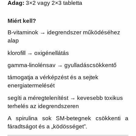
Adag:
3×2 vagy 2×3 tabletta
Miért kell?
B-vitaminok → idegrendszer működéséhez
alap
klorofill → oxigénellátás
gamma-linolénsav → gyulladáscsökkentő
támogatja a vérképzést és a sejtek
energiatermelését
segíti a méregtelenítést → kevesebb toxikus
terhelés az idegrendszeren
A spirulina sok SM-betegnek csökkenti a
fáradtságot és a „ködösséget”.