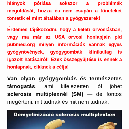
hiányok pótlása sokszor a problémák
megoldását, hozza és nem csupán a töneteket
töntetik el mint általában a gyógyszerek!
Érdemes tájékozodni, hogy a keleti orvoslásban,
vagy ma már az USA orvosi honlapjain pld
pubmed.org milyen információk vannak egyes
gyógynövények, gyógygombák klinikailag is
igazolt hatásairól! Ezek összegyüjtése is ennek a
honlapnak, cikknek a célja!
Van olyan gyógygombás és természetes
támogatás
, ami kifejezetten jól jöhet
sclerosis multiplexnél (SM)
— de fontos
megérteni, mit tudnak és mit nem tudnak.