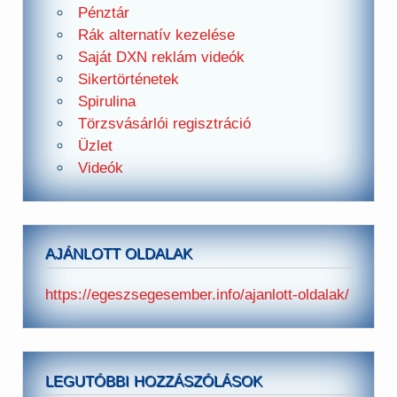
Pénztár
Rák alternatív kezelése
Saját DXN reklám videók
Sikertörténetek
Spirulina
Törzsvásárlói regisztráció
Üzlet
Videók
AJÁNLOTT OLDALAK
https://egeszsegesember.info/ajanlott-oldalak/
LEGUTÓBBI HOZZÁSZÓLÁSOK