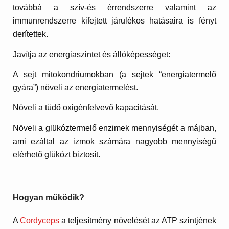
továbbá a szív-és érrendszerre valamint az
immunrendszerre kifejtett járulékos hatásaira is fényt
derítettek.
Javítja az energiaszintet és állóképességet:
A sejt mitokondriumokban (a sejtek “energiatermelő
gyára”) növeli az energiatermelést.
Növeli a tüdő oxigénfelvevő kapacitását.
Növeli a glükóztermelő enzimek mennyiségét a májban,
ami ezáltal az izmok számára nagyobb mennyiségű
elérhető glükózt biztosít.
Hogyan működik?
A
Cordyceps
a teljesítmény növelését az ATP szintjének