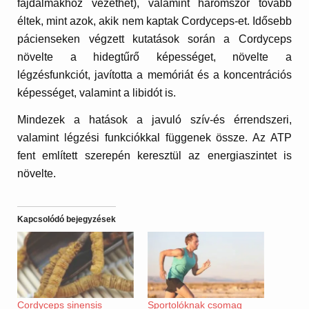
fájdalmakhoz vezethet), valamint háromszor tovább
éltek, mint azok, akik nem kaptak Cordyceps-et. Idősebb
pácienseken végzett kutatások során a Cordyceps
növelte a hidegtűrő képességet, növelte a
légzésfunkciót, javította a memóriát és a koncentrációs
képességet, valamint a libidót is.
Mindezek a hatások a javuló szív-és érrendszeri,
valamint légzési funkciókkal függenek össze. Az ATP
fent említett szerepén keresztül az energiaszintet is
növelte.
Kapcsolódó bejegyzések
Cordyceps sinensis
Sportolóknak csomag