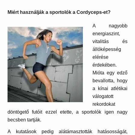
Miért használják a sportolók a Cordyceps-et?
A nagyobb
energiaszint,
vitalitás és
állóképesség
elérése
érdekében.
Mióta egy edző
bevallotta, hogy
a kínai atlétikai
válogatott
rekordokat
döntögető futóit ezzel etette, a sportolók igen nagy
becsben tartják.
A kutatások pedig alátámasztották hatásosságát,