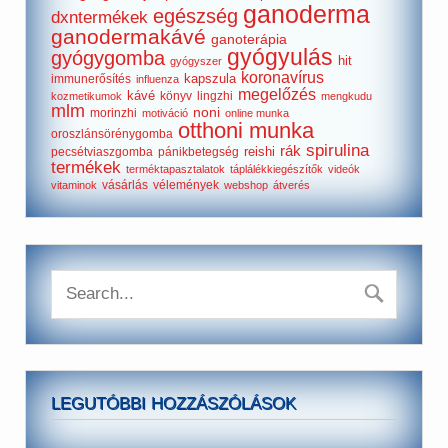
ganoderma
egészség
dxntermékek
ganodermakávé
ganoterápia
gyógyulás
gyógygomba
hit
gyógyszer
koronavírus
kapszula
immunerősítés
influenza
megelőzés
kávé
könyv
lingzhi
kozmetikumok
mengkudu
mlm
noni
morinzhi
motiváció
online munka
otthoni munka
oroszlánsörénygomba
spirulina
rák
reishi
pecsétviaszgomba
pánikbetegség
termékek
terméktapasztalatok
táplálékkiegészítők
videók
vásárlás
vélemények
vitaminok
webshop
átverés
LEGUTÓBBI HOZZÁSZÓLÁSOK