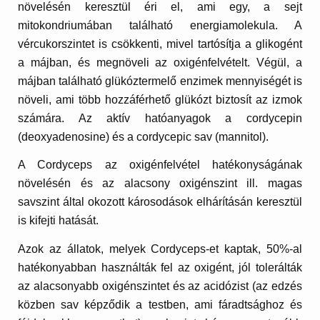
növelésén keresztül éri el, ami egy, a sejt
mitokondriumában található energiamolekula. A
vércukorszintet is csökkenti, mivel tartósítja a glikogént
a májban, és megnöveli az oxigénfelvételt. Végül, a
májban található glükóztermelő enzimek mennyiségét is
növeli, ami több hozzáférhető glükózt biztosít az izmok
számára. Az aktív hatóanyagok a cordycepin
(deoxyadenosine) és a cordycepic sav (mannitol).
A Cordyceps az oxigénfelvétel hatékonyságának
növelésén és az alacsony oxigénszint ill. magas
savszint által okozott károsodások elhárításán keresztül
is kifejti hatását.
Azok az állatok, melyek Cordyceps-et kaptak, 50%-al
hatékonyabban használták fel az oxigént, jól tolerálták
az alacsonyabb oxigénszintet és az acidózist (az edzés
közben sav képződik a testben, ami fáradtsághoz és