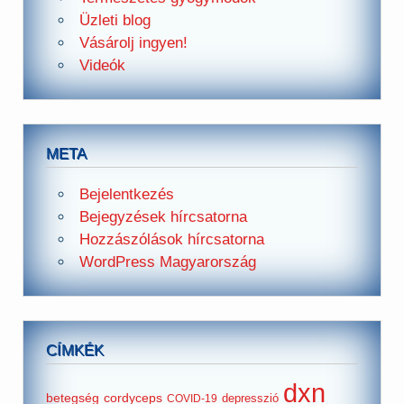
Üzleti blog
Vásárolj ingyen!
Videók
META
Bejelentkezés
Bejegyzések hírcsatorna
Hozzászólások hírcsatorna
WordPress Magyarország
CÍMKÉK
dxn
betegség
cordyceps
depresszió
COVID-19