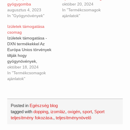
gyógygomba
október 20, 2024
augusztus 4, 2023
In "Termékcsomagok
In "Gyógynövények"
ajánlatok"
Izületek támogatása
csomag
Izületek támogatása -
DXN termékekkel Az
Európa Unios törvények
tiltják hogy
gyógynövények,
táplálékkiegészitőknek
október 18, 2024
egészségügyi hatást
In "Termékcsomagok
tulajdonitsunk, ezért
ajánlatok"
kihangsúlyozom ezek a
termékek nem
gyógyszerek, nem
gyógyhatású
Posted in
Egészség blog
készitmények, nem
tagged with
dopping
,
izomláz
,
oxigén
,
sport
,
Sport
betegségeket kezelnek!
teljesítmény fokozása.
,
teljesítménynövelő
Fogyasztásuk nem
helyettesiti az egészséges