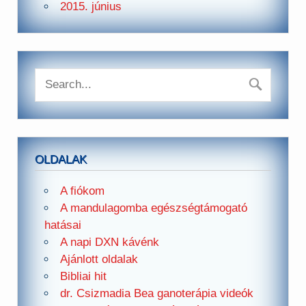
2015. június
OLDALAK
A fiókom
A mandulagomba egészségtámogató
hatásai
A napi DXN kávénk
Ajánlott oldalak
Bibliai hit
dr. Csizmadia Bea ganoterápia videók