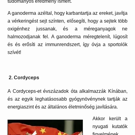
tudományos eredmény ismert.
A ganoderma azéltal, hogy karbantartja az ereket, javítja
a vérkeringést sejt színten, elősegíti, hogy a sejtek több
oxigénhez jussanak, és a méreganyagok ne
halmozodjanak fel. A ganoderma méregtelenít, lúgosít
és és erősíti az immunrendszert, így óvja a sportolók
szívét!
2. Cordyceps
A Cordyceps-et évszázadok óta alkalmazzák Kínában,
és az egyik leghatásosabb gyógynövénynek tartják az
energiaszint és az általános életminőség javítására.
Akkor került a
nyugati kutatók
figyelmének