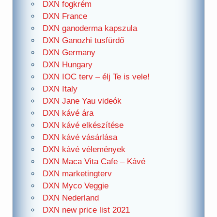
DXN fogkrém
DXN France
DXN ganoderma kapszula
DXN Ganozhi tusfürdő
DXN Germany
DXN Hungary
DXN IOC terv – élj Te is vele!
DXN Italy
DXN Jane Yau videók
DXN kávé ára
DXN kávé elkészítése
DXN kávé vásárlása
DXN kávé vélemények
DXN Maca Vita Cafe – Kávé
DXN marketingterv
DXN Myco Veggie
DXN Nederland
DXN new price list 2021