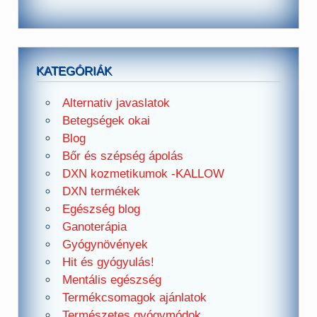
KATEGÓRIÁK
Alternativ javaslatok
Betegségek okai
Blog
Bőr és szépség ápolás
DXN kozmetikumok -KALLOW
DXN termékek
Egészség blog
Ganoterápia
Gyógynövények
Hit és gyógyulás!
Mentális egészség
Termékcsomagok ajánlatok
Természetes gyógymódok