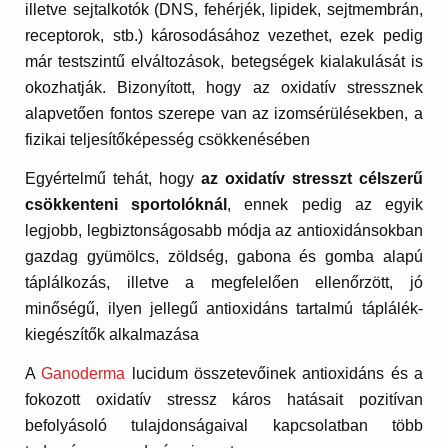
illetve sejtalkotók (DNS, fehérjék, lipidek, sejtmembrán,
receptorok, stb.) károsodásához vezethet, ezek pedig
már testszintű elváltozások, betegségek kialakulását is
okozhatják. Bizonyított, hogy az oxidatív stressznek
alapvetően fontos szerepe van az izomsérülésekben, a
fizikai teljesítőképesség csökkenésében
Egyértelmű tehát, hogy
az oxidatív stresszt célszerű
csökkenteni sportolóknál
, ennek pedig az egyik
legjobb, legbiztonságosabb módja az antioxidánsokban
gazdag gyümölcs, zöldség, gabona és gomba alapú
táplálkozás, illetve a megfelelően ellenőrzött, jó
minőségű, ilyen jellegű antioxidáns tartalmú táplálék-
kiegészítők alkalmazása
A
Ganoderma
lucidum összetevőinek antioxidáns és a
fokozott oxidatív stressz káros hatásait pozitívan
befolyásoló tulajdonságaival kapcsolatban több