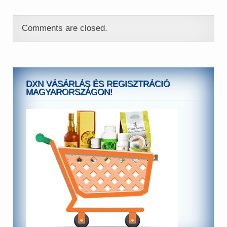
életmódot, táplálkozást és
az orvossal való
konzultációt! A több
Comments are closed.
évezredes tapasztalatok a
keleti kinai orvoslásban
viszont…
DXN VÁSÁRLÁS ÉS REGISZTRÁCIÓ
MAGYARORSZÁGON!