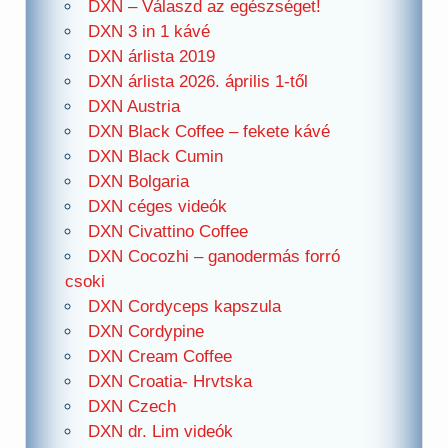
DXN – Válaszd az egészséget!
DXN 3 in 1 kávé
DXN árlista 2019
DXN árlista 2026. április 1-től
DXN Austria
DXN Black Coffee – fekete kávé
DXN Black Cumin
DXN Bolgaria
DXN céges videók
DXN Civattino Coffee
DXN Cocozhi – ganodermás forró
csoki
DXN Cordyceps kapszula
DXN Cordypine
DXN Cream Coffee
DXN Croatia- Hrvtska
DXN Czech
DXN dr. Lim videók