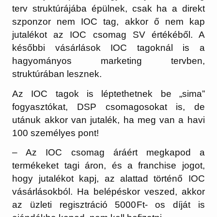
terv struktúrájába épülnek, csak ha a direkt
szponzor nem IOC tag, akkor ő nem kap
jutalékot az IOC csomag SV értékéből. A
későbbi vásárlások IOC tagoknál is a
hagyományos marketing tervben,
struktúrában lesznek.
Az IOC tagok is léptethetnek be „sima”
fogyasztókat, DSP csomagosokat is, de
utánuk akkor van jutalék, ha meg van a havi
100 személyes pont!
– Az IOC csomag áráért megkapod a
termékeket tagi áron, és a franchise jogot,
hogy jutalékot kapj, az alattad történő IOC
vásárlásokból. Ha belépéskor veszed, akkor
az üzleti regisztráció 5000Ft- os díját is