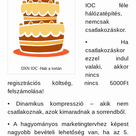
IOC féle
hálózatépítés,
nemcsak
csatlakozáskor.
• Ha
csatlakozáskor
ezzel indul
valaki, akkor
DXN IOC -Hab a tortán
nincs
regisztrációs költség, nincs 5000Ft
felszámolása!
• Dinamikus kompresszió – akik nem
csatlakoznak, azok kimaradnak a sorrendből.
• A hagyományos marketingtervhez képest
nagyobb bevételi lehetőség van, ha az 5.