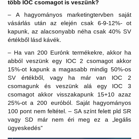
több IOC csomagot is veszünk?
– A hagyományos marketingtervben saját
vásárlás után az elején csak 6-9-12%- ot
kapunk, az alacsonyabb néha csak 40% SV
értékből lásd kávék.
– Ha van 200 Eurónk termékekre, akkor ha
abból veszünk egy IOC 2 csomagot akkor
15%-ot kapunk a magasabb mindig 50%-os
SV értékből, vagy ha már van IOC 2
csomagunk és veszünk alá egy IOC 3
csomagot akkor visszakapunk 15+10 azaz
25%-ot a 200 euróból. Saját hagyományos
100 pont nem feltétel. – SA színt felett pld SR
vagy SD már nem éri meg ez a „legális
ügyeskedés”