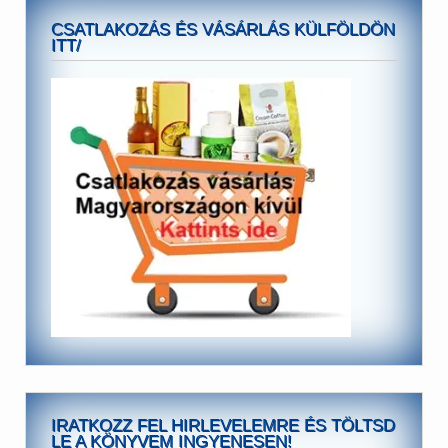
CSATLAKOZÁS ÉS VÁSÁRLÁS KÜLFÖLDÖN
ITT/
IRATKOZZ FEL HIRLEVELEMRE ÉS TÖLTSD
LE A KÖNYVEM INGYENESEN!