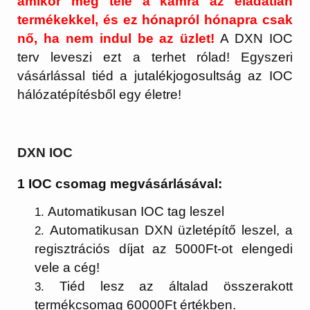
amikor még tele a kamra az eladatlan
termékekkel, és ez hónapról hónapra csak
nő, ha nem indul be az üzlet!
A DXN IOC
terv leveszi ezt a terhet rólad! Egyszeri
vásárlással tiéd a jutalékjogosultság az IOC
hálózatépítésből egy életre!
DXN IOC
1 IOC csomag megvásárlásával:
Automatikusan IOC tag leszel
Automatikusan DXN üzletépítő leszel, a
regisztrációs díjat az 5000Ft-ot elengedi
vele a cég!
Tiéd lesz az általad összerakott
termékcsomag 60000Ft értékben.