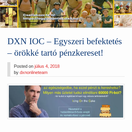
DXN IOC – Egyszeri befektetés
– örökké tartó pénzkereset!
Posted on
július 4, 2018
by
dxnonlineteam