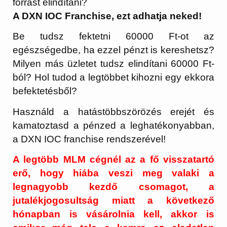
forrást elindítani?
A DXN IOC Franchise, ezt adhatja neked!
Be tudsz fektetni 60000 Ft-ot az
egészségedbe, ha ezzel pénzt is kereshetsz?
Milyen más üzletet tudsz elindítani 60000 Ft-
ból? Hol tudod a legtöbbet kihozni egy ekkora
befektetésből?
Használd a hatástöbbszörözés erejét és
kamatoztasd a pénzed a leghatékonyabban,
a DXN IOC franchise rendszerével!
A legtöbb MLM cégnél az a fő visszatartó
erő, hogy hiába veszi meg valaki a
legnagyobb kezdő csomagot, a
jutalékjogosultság miatt a következő
hónapban is vásárolnia kell, akkor is