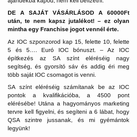
ajándékba kapod, nem kell befizetni.
DE A SAJÁT VÁSÁRLÁSOD A 60000Ft
után, te nem kapsz jutalékot! – ez olyan
mintha egy Franchise jogot vennél érte.
Az IOC szponzorod kap 15, felette 10, felette
5 és 5…. Euró IOC bónuszt. – Az IOC
építkezés az SA színt eléréséig nagy
segítség, és gyorsító sáv és addig éri meg
több saját IOC csomagot is venni.
SA színt eléréséig számítanak be az IOC
pontok a kvalifikációba, a 4500 pont
elérésébe! Utána a hagyományos marketing
tervre kell figyelni, és segíteni a 6 lábat, hogy
QSA szintre jussanak, és mi gyémántok
legyünk!