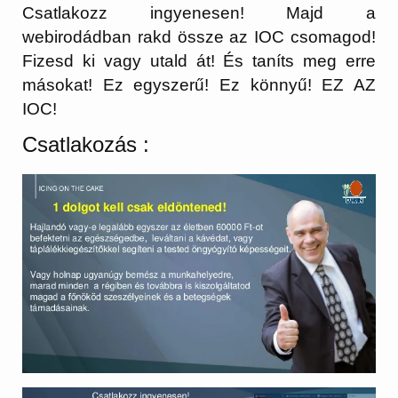
Csatlakozz ingyenesen! Majd a
webirodádban rakd össze az IOC csomagod!
Fizesd ki vagy utald át! És taníts meg erre
másokat! Ez egyszerű! Ez könnyű! EZ AZ
IOC!
Csatlakozás :