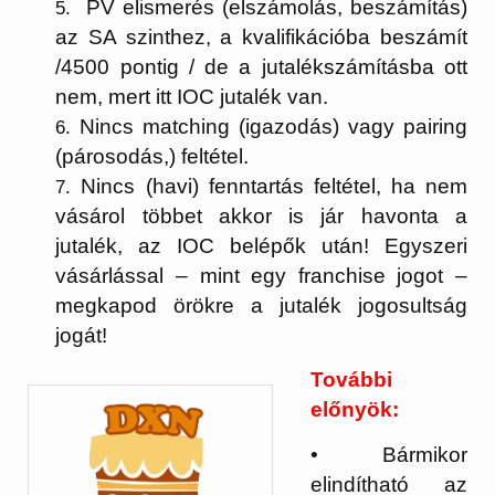
PV elismerés (elszámolás, beszámítás)
az SA szinthez, a kvalifikációba beszámít
/4500 pontig / de a jutalékszámításba ott
nem, mert itt IOC jutalék van.
Nincs matching (igazodás) vagy pairing
(párosodás,) feltétel.
Nincs (havi) fenntartás feltétel, ha nem
vásárol többet akkor is jár havonta a
jutalék, az IOC belépők után! Egyszeri
vásárlással – mint egy franchise jogot –
megkapod örökre a jutalék jogosultság
jogát!
További
előnyök:
• Bármikor
elindítható az