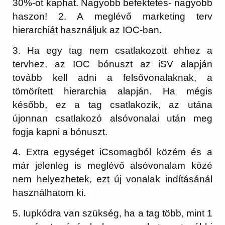
30%-ot kaphat. Nagyobb befektetés- nagyobb
haszon! 2. A meglévő marketing terv
hierarchiát használjuk az IOC-ban.
3. Ha egy tag nem csatlakozott ehhez a
tervhez, az IOC bónuszt az iSV alapján
tovább kell adni a felsővonalaknak, a
tömörített hierarchia alapján. Ha mégis
később, ez a tag csatlakozik, az utána
újonnan csatlakozó alsóvonalai után meg
fogja kapni a bónuszt.
4. Extra egységet iCsomagból közém és a
már jelenleg is meglévő alsóvonalam közé
nem helyezhetek, ezt új vonalak indításánál
használhatom ki.
5. Iupkódra van szükség, ha a tag több, mint 1