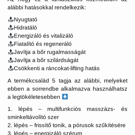
alábbi hatásokkal rendelkezik:
Nyugtató
Hidratáló
Energizáló és vitalizáló
Fiatalító és regeneráló
Javítja a bőr rugalmasságát
Javítja a bőr szilárdságát
Csökkenti a ráncokat-lifting hatás
A termékcsalád 5 tagja az alábbi, melyeket
ebben a sorrendbe alkalmazva használhatsz
a legtökéletesebben
1. lépés – multifunkciós masszázs- és
sminkeltávolító szer
2. lépés – frissítő tonik, a pórusok szűkítésére
3. lépés – energizáló szérum