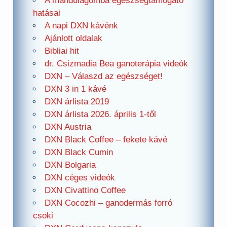
A mandulagomba egészségtámogató
hatásai
A napi DXN kávénk
Ajánlott oldalak
Bibliai hit
dr. Csizmadia Bea ganoterápia videók
DXN – Válaszd az egészséget!
DXN 3 in 1 kávé
DXN árlista 2019
DXN árlista 2026. április 1-től
DXN Austria
DXN Black Coffee – fekete kávé
DXN Black Cumin
DXN Bolgaria
DXN céges videók
DXN Civattino Coffee
DXN Cocozhi – ganodermás forró
csoki