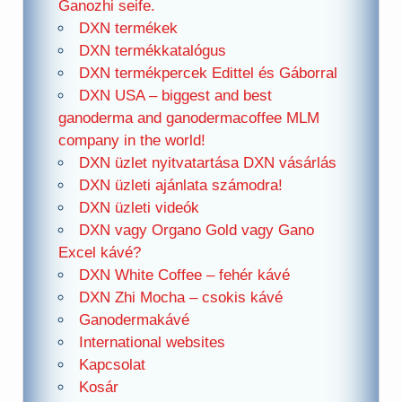
Ganozhi seife.
DXN termékek
DXN termékkatalógus
DXN termékpercek Edittel és Gáborral
DXN USA – biggest and best
ganoderma and ganodermacoffee MLM
company in the world!
DXN üzlet nyitvatartása DXN vásárlás
DXN üzleti ajánlata számodra!
DXN üzleti videók
DXN vagy Organo Gold vagy Gano
Excel kávé?
DXN White Coffee – fehér kávé
DXN Zhi Mocha – csokis kávé
Ganodermakávé
International websites
Kapcsolat
Kosár