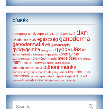
CÍMKÉK
dxn
betegség
cordyceps
depresszió
COVID-19
ganoderma
egészség
dxntermékek
ganodermakávé
ganoterápia
gyógyulás
gyógygomba
hit
gyógyszer
koronavírus
kapszula
immunerősítés
influenza
megelőzés
kávé
könyv
lingzhi
kozmetikumok
mengkudu
mlm
noni
morinzhi
motiváció
online munka
otthoni munka
oroszlánsörénygomba
spirulina
rák
reishi
pecsétviaszgomba
pánikbetegség
termékek
terméktapasztalatok
táplálékkiegészítők
videók
vásárlás
vélemények
vitaminok
webshop
átverés