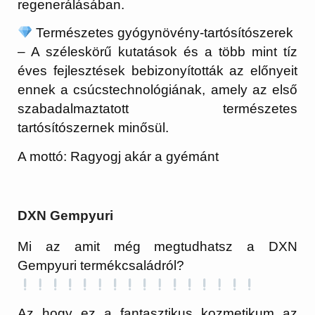
regenerálásában.
Természetes gyógynövény-tartósítószerek
– A széleskörű kutatások és a több mint tíz
éves fejlesztések bebizonyították az előnyeit
ennek a csúcstechnológiának, amely az első
szabadalmaztatott természetes
tartósítószernek minősül.
A mottó: Ragyogj akár a gyémánt
DXN Gempyuri
Mi az amit még megtudhatsz a DXN
Gempyuri termékcsaládról?
Az hogy ez a fantasztikus kozmetikum az