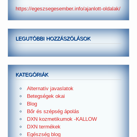
https://egeszsegesember.info/ajanlott-oldalak/
LEGUTÓBBI HOZZÁSZÓLÁSOK
KATEGÓRIÁK
Alternativ javaslatok
Betegségek okai
Blog
Bőr és szépség ápolás
DXN kozmetikumok -KALLOW
DXN termékek
Egészség blog