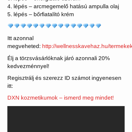
4. lépés – arcmegemelő hatású ampulla olaj
5. lépés – bőrfiatalító krém
Itt azonnal
megveheted:
http://wellnesskavehaz.hu/termek
Élj a törzsvásárlóknak járó azonnali 20%
kedvezménnyel!
Regisztrálj és szerezz ID számot ingyenesen
itt:
DXN kozmetikumok – ismerd meg mindet!