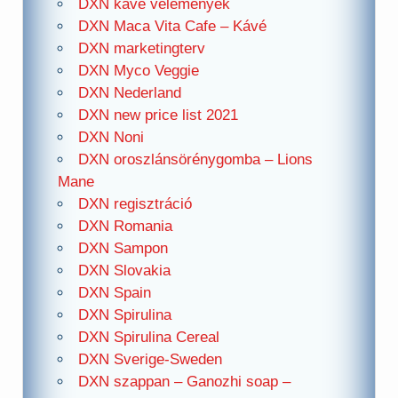
DXN kávé vélemények
DXN Maca Vita Cafe – Kávé
DXN marketingterv
DXN Myco Veggie
DXN Nederland
DXN new price list 2021
DXN Noni
DXN oroszlánsörénygomba – Lions
Mane
DXN regisztráció
DXN Romania
DXN Sampon
DXN Slovakia
DXN Spain
DXN Spirulina
DXN Spirulina Cereal
DXN Sverige-Sweden
DXN szappan – Ganozhi soap –