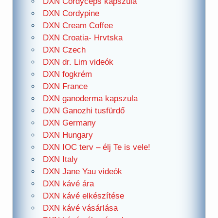
DXN Cordyceps kapszula
DXN Cordypine
DXN Cream Coffee
DXN Croatia- Hrvtska
DXN Czech
DXN dr. Lim videók
DXN fogkrém
DXN France
DXN ganoderma kapszula
DXN Ganozhi tusfürdő
DXN Germany
DXN Hungary
DXN IOC terv – élj Te is vele!
DXN Italy
DXN Jane Yau videók
DXN kávé ára
DXN kávé elkészítése
DXN kávé vásárlása