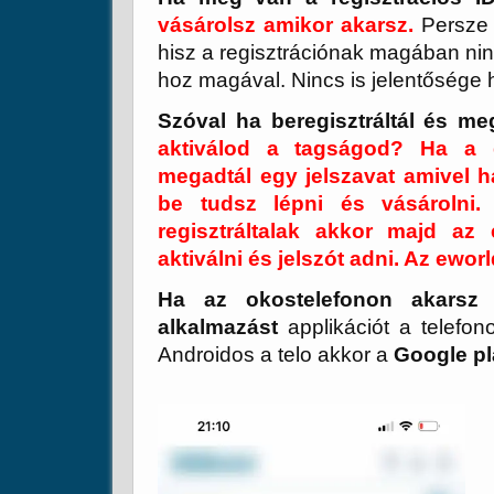
vásárolsz amikor akarsz.
Persze 
hisz a regisztrációnak magában ni
hoz magával. Nincs is jelentősége h
Szóval ha beregisztráltál és m
aktiválod a tagságod? Ha a d
megadtál egy jelszavat amivel h
be tudsz lépni és vásárolni.
regisztráltalak akkor majd az
aktiválni és jelszót adni. Az ewo
Ha az okostelefonon akarsz 
alkalmazást
applikációt a telefo
Androidos a telo akkor a
Google pl