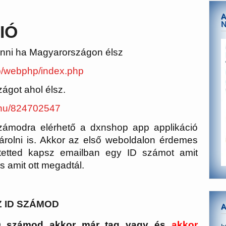
A
IÓ
gtenni ha Magyarországon élsz
p/webphp/index.php
szágot ahol élsz.
/hu/824702547
ámodra elérhető a dxnshop app applikáció
árolni is. Akkor az első weboldalon érdemes
gtetted kapsz emailban egy ID számot amit
is amit ott megadtál.
 ID SZÁMOD
A
ID számod akkor már tag vagy és
akkor