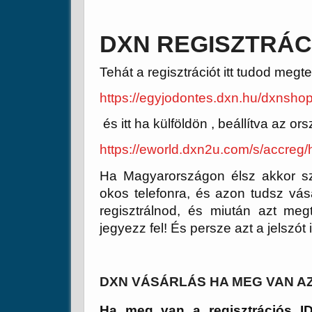
DXN REGISZTRÁC
Tehát a regisztrációt itt tudod me
https://egyjodontes.dxn.hu/dxnsho
és itt ha külföldön , beállítva az or
https://eworld.dxn2u.com/s/accreg
Ha Magyarországon élsz akkor sz
okos telefonra, és azon tudsz vás
regisztrálnod, és miután azt me
jegyezz fel! És persze azt a jelszót 
DXN VÁSÁRLÁS HA MEG VAN AZ
Ha meg van a regisztrációs 