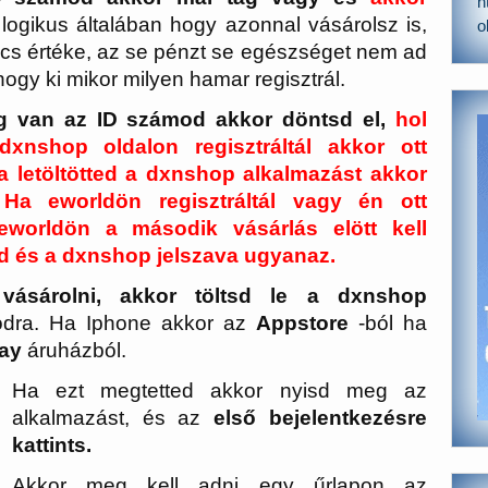
h
logikus általában hogy azonnal vásárolsz is,
o
ncs értéke, az se pénzt se egészséget nem ad
ogy ki mikor milyen hamar regisztrál.
eg van az ID számod akkor döntsd el,
hol
xnshop oldalon regisztráltál akkor ott
a letöltötted a dxnshop alkalmazást akkor
 Ha eworldön regisztráltál vagy én ott
 eworldön a második vásárlás elött kell
rld és a dxnshop jelszava ugyanaz.
vásárolni, akkor töltsd le a dxnshop
nodra. Ha Iphone akkor az
Appstore
-ból ha
ay
áruházból.
Ha ezt megtetted akkor nyisd meg az
alkalmazást, és az
első bejelentkezésre
kattints.
Akkor meg kell adni egy űrlapon az