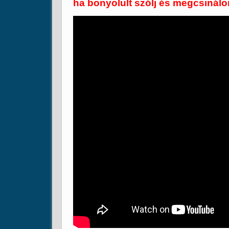
ha bonyolult szólj és megcsinálo