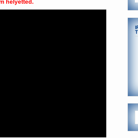
m helyetted.
I
T