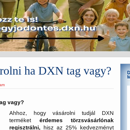
rolni ha DXN tag vagy?
D
eam
tag vagy?
Ahhoz, hogy vásárolni tudjál DXN
terméket
érdemes törzsvásárlónak
regisztrálni,
hisz az 25% kedvezményt