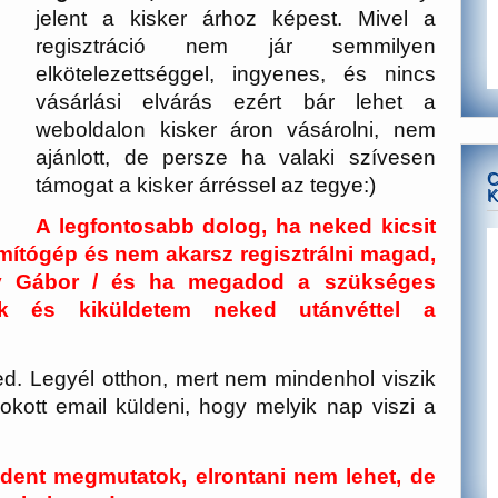
jelent a kisker árhoz képest. Mivel a
regisztráció nem jár semmilyen
elkötelezettséggel, ingyenes, és nincs
vásárlási elvárás ezért bár lehet a
weboldalon kisker áron vásárolni, nem
ajánlott, de persze ha valaki szívesen
C
támogat a kisker árréssel az tegye:)
K
A legfontosabb dolog, ha neked kicsit
ámítógép és nem akarsz regisztrálni magad,
gy Gábor / és ha megadod a szükséges
lak és kiküldetem neked utánvéttel a
d. Legyél otthon, mert nem mindenhol viszik
kott email küldeni, hogy melyik nap viszi a
dent megmutatok, elrontani nem lehet, de