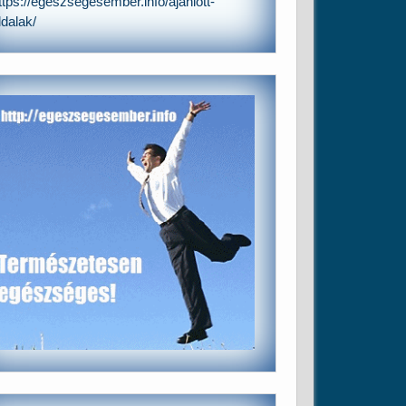
ttps://egeszsegesember.info/ajanlott-
ldalak/