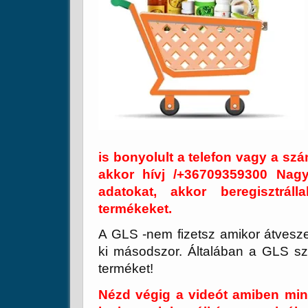
is bonyolult a telefon vagy a sz
akkor hívj /+36709359300 Na
adatokat, akkor beregisztrál
termékeket.
A GLS -nem fizetsz amikor átvesze
ki másodszor. Általában a GLS szo
terméket!
Nézd végig a videót amiben min