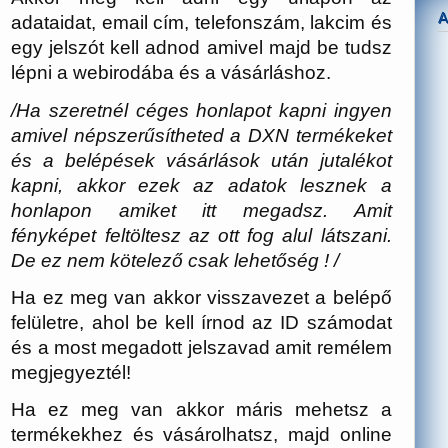
adataidat, email cím, telefonszám, lakcim és
egy jelszót kell adnod amivel majd be tudsz
lépni a webirodába és a vásárláshoz.
/Ha szeretnél céges honlapot kapni ingyen
amivel népszerűsítheted a DXN termékeket
és a belépések vásárlások után jutalékot
kapni, akkor ezek az adatok lesznek a
honlapon amiket itt megadsz. Amit
fényképet feltöltesz az ott fog alul látszani.
De ez nem kötelező csak lehetőség ! /
Ha ez meg van akkor visszavezet a belépő
felületre, ahol be kell írnod az ID számodat
és a most megadott jelszavad amit remélem
megjegyeztél!
Ha ez meg van akkor máris mehetsz a
termékekhez és vásárolhatsz, majd online