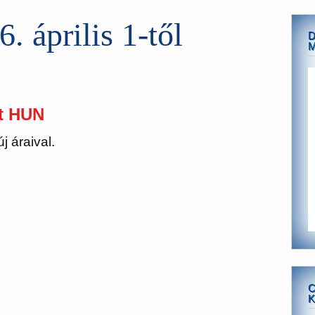
. április 1-től
D
M
st HUN
j áraival.
C
K