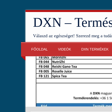
DXN – Termész
Válaszd az egészséget! Szerezd meg a tudá
FŐOLDAL
VIDEÓK
DXN TERMÉKEK