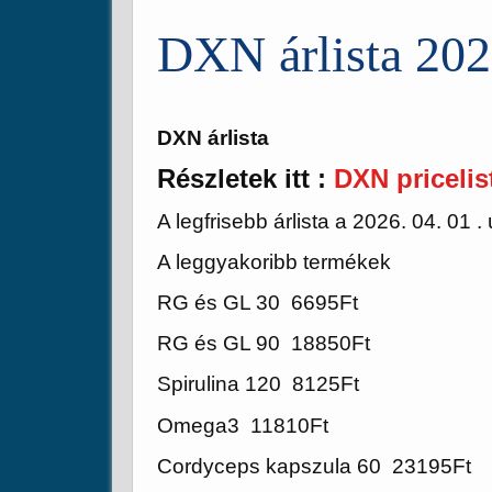
DXN árlista 2026
DXN árlista
Részletek itt :
DXN priceli
A legfrisebb árlista a 2026. 04. 01 . ú
A leggyakoribb termékek
RG és GL 30 6695Ft
RG és GL 90 18850Ft
Spirulina 120 8125Ft
Omega3 11810Ft
Cordyceps kapszula 60 23195Ft