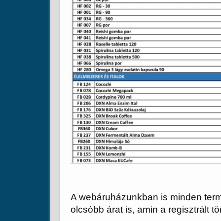
A webáruházunkban is minden termék
olcsóbb árat is, amin a regisztrált 