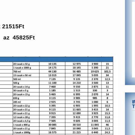
z 21515Ft
5 az 45825Ft
I
T