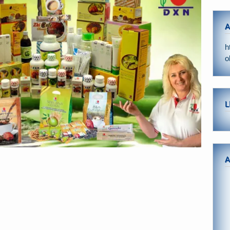
A
h
o
L