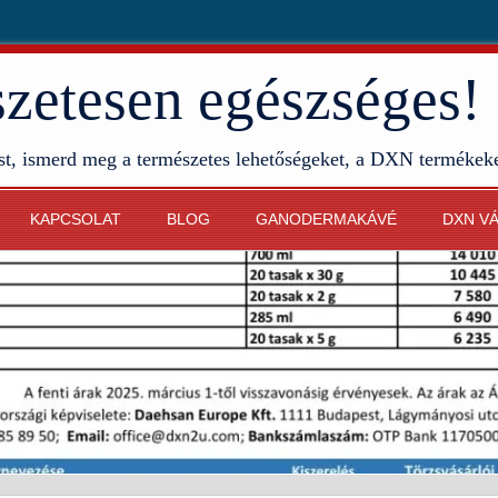
etesen egészséges!
st, ismerd meg a természetes lehetőségeket, a DXN termékek
KAPCSOLAT
BLOG
GANODERMAKÁVÉ
DXN V