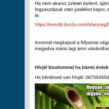
Ha nem akarsz üzletet építeni, ajá
fogyasztásuk után jutalékot kapni, 
itt:
https://eworld.dxn2u.com/s/accreg
Azonnal megkapod a folyamat végé
megadva máris tagi áron vásárolha
Hívjál bizalommal ha bármi érdek
Ha kérdésed van hívjál: 06709359