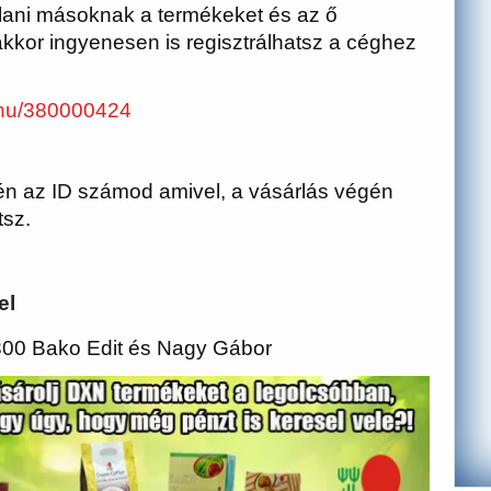
nlani másoknak a termékeket és az ő
akkor ingyenesen is regisztrálhatsz a céghez
/hu/380000424
n az ID számod amivel, a vásárlás végén
tsz.
el
300 Bako Edit és Nagy Gábor