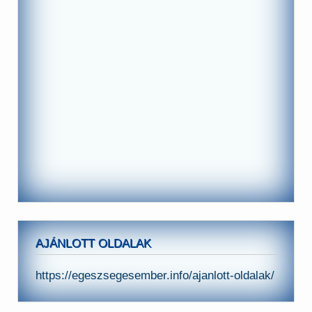
AJÁNLOTT OLDALAK
https://egeszsegesember.info/ajanlott-oldalak/