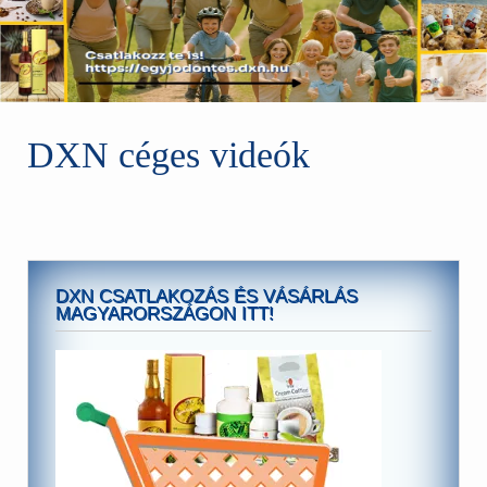
DXN céges videók
DXN CSATLAKOZÁS ÉS VÁSÁRLÁS
MAGYARORSZÁGON ITT!