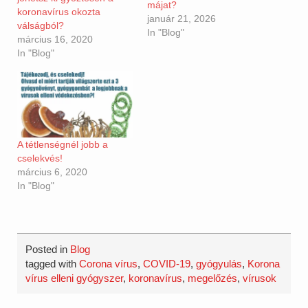
májat?
koronavírus okozta
január 21, 2026
válságból?
In "Blog"
március 16, 2020
In "Blog"
A tétlenségnél jobb a
cselekvés!
március 6, 2020
In "Blog"
Posted in
Blog
tagged with
Corona vírus
,
COVID-19
,
gyógyulás
,
Korona
vírus elleni gyógyszer
,
koronavírus
,
megelőzés
,
vírusok