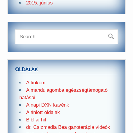
2015. június
OLDALAK
A fiókom
A mandulagomba egészségtámogató
hatásai
A napi DXN kávénk
Ajánlott oldalak
Bibliai hit
dr. Csizmadia Bea ganoterápia videók