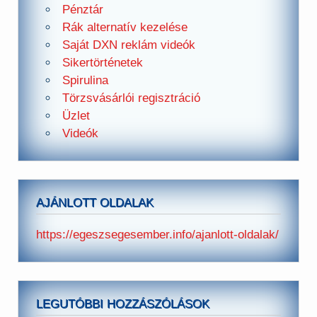
Pénztár
Rák alternatív kezelése
Saját DXN reklám videók
Sikertörténetek
Spirulina
Törzsvásárlói regisztráció
Üzlet
Videók
AJÁNLOTT OLDALAK
https://egeszsegesember.info/ajanlott-oldalak/
LEGUTÓBBI HOZZÁSZÓLÁSOK