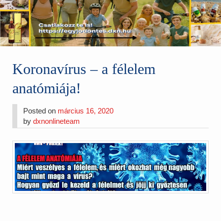
Koronavírus – a félelem
anatómiája!
Posted on
március 16, 2020
by
dxnonlineteam