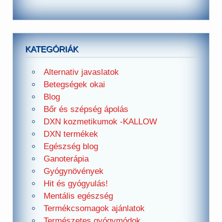
KATEGÓRIÁK
Alternativ javaslatok
Betegségek okai
Blog
Bőr és szépség ápolás
DXN kozmetikumok -KALLOW
DXN termékek
Egészség blog
Ganoterápia
Gyógynövények
Hit és gyógyulás!
Mentális egészség
Termékcsomagok ajánlatok
Természetes gyógymódok