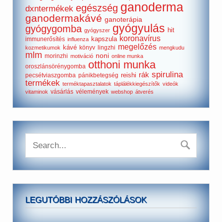
ganoderma
egészség
dxntermékek
ganodermakávé
ganoterápia
gyógyulás
gyógygomba
hit
gyógyszer
koronavírus
kapszula
immunerősítés
influenza
megelőzés
kávé
könyv
lingzhi
kozmetikumok
mengkudu
mlm
noni
morinzhi
motiváció
online munka
otthoni munka
oroszlánsörénygomba
spirulina
rák
reishi
pecsétviaszgomba
pánikbetegség
termékek
terméktapasztalatok
táplálékkiegészítők
videók
vásárlás
vélemények
vitaminok
webshop
átverés
LEGUTÓBBI HOZZÁSZÓLÁSOK