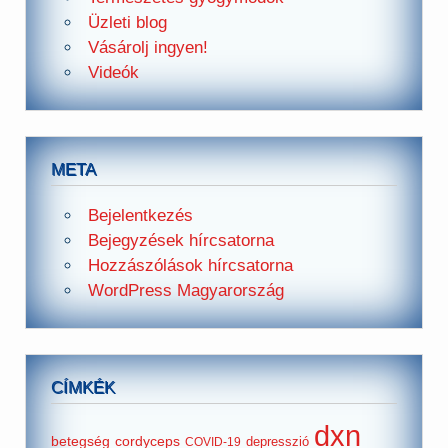
Üzleti blog
Vásárolj ingyen!
Videók
META
Bejelentkezés
Bejegyzések hírcsatorna
Hozzászólások hírcsatorna
WordPress Magyarország
CÍMKÉK
dxn
betegség
cordyceps
depresszió
COVID-19