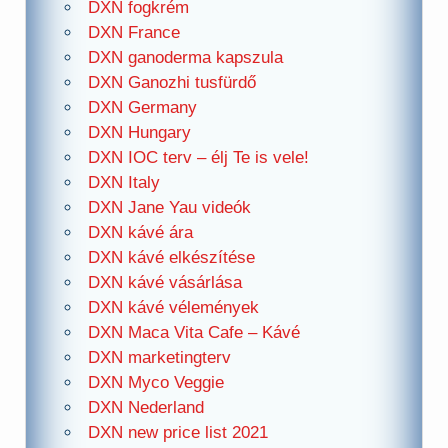
DXN fogkrém
DXN France
DXN ganoderma kapszula
DXN Ganozhi tusfürdő
DXN Germany
DXN Hungary
DXN IOC terv – élj Te is vele!
DXN Italy
DXN Jane Yau videók
DXN kávé ára
DXN kávé elkészítése
DXN kávé vásárlása
DXN kávé vélemények
DXN Maca Vita Cafe – Kávé
DXN marketingterv
DXN Myco Veggie
DXN Nederland
DXN new price list 2021