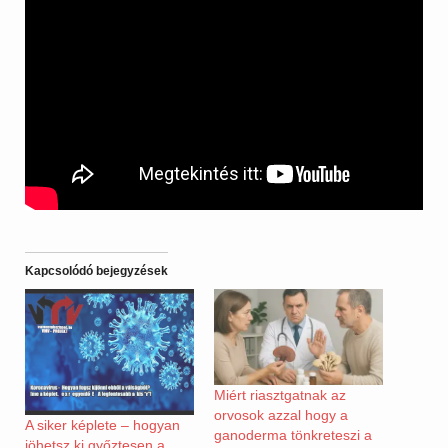
Kapcsolódó bejegyzések
Miért riasztgatnak az
orvosok azzal hogy a
A siker képlete – hogyan
ganoderma tönkreteszi a
jöhetsz ki győztesen a