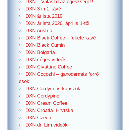
DXN – Válaszd az egészséget!
DXN 3 in 1 kávé
DXN árlista 2019
DXN árlista 2026. április 1-től
DXN Austria
DXN Black Coffee – fekete kávé
DXN Black Cumin
DXN Bolgaria
DXN céges videók
DXN Civattino Coffee
DXN Cocozhi – ganodermás forró
csoki
DXN Cordyceps kapszula
DXN Cordypine
DXN Cream Coffee
DXN Croatia- Hrvtska
DXN Czech
DXN dr. Lim videók