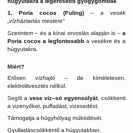
húgyutakra a legerősebb gyógygombák
1. Poria cocos (Fuling)
–
a vesék
„vízháztartás mestere”
Szerintem – és a kínai orvoslás alapján is –
a
Poria cocos a legfontosabb
a vesékre és a
húgyutakra.
Miért?
Erősen
vízhajtó
– de kíméletesen,
elektrolitvesztés nélkül.
Segíti a
vese víz–só egyensúlyát
, csökkenti
a vizenyőket, puffadást, vizesedést.
Támogatja a húgyhólyag működését.
Gyulladáscsökkentő a húgyutakban.