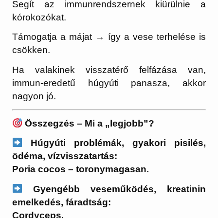
Segít az immunrendszernek kiürülnie a
kórokozókat.
Támogatja a májat → így a vese terhelése is
csökken.
Ha valakinek visszatérő felfázása van,
immun-eredetű húgyúti panasza, akkor
nagyon jó.
Összegzés – Mi a „legjobb”?
Húgyúti problémák, gyakori pisilés,
ödéma, vízvisszatartás:
Poria cocos – toronymagasan.
Gyengébb veseműködés, kreatinin
emelkedés, fáradtság:
Cordyceps.