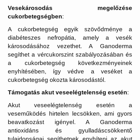
Vesekárosodás megelőzése
cukorbetegségben
:
A cukorbetegség egyik szövődménye a
diabéteszes nefropátia, amely a vesék
károsodásához vezethet. A Ganoderma
segíthet a vércukorszint szabályozásában és
a cukorbetegség következményeinek
enyhítésében, így védve a veséket a
cukorbetegség okozta károsodástól.
Támogatás akut veseelégtelenség esetén
:
Akut veseelégtelenség esetén a
veseműködés hirtelen lecsökken, ami gyors
beavatkozást igényel. A Ganoderma
antioxidáns és gyulladáscsökkentő
tulajdonságai segíthetnek enyhíteni az akut