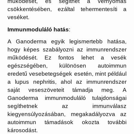
működését, és segíthet a vérnyomás
csökkentésében, ezáltal tehermentesíti a
veséket.
Immunmoduláló hatás
:
A Ganoderma egyik legismertebb hatása,
hogy képes szabályozni az immunrendszer
működését. Ez fontos lehet a vesék
egészségében, különösen autoimmun
eredetű vesebetegségek esetén, mint például
a lupus nephritis, ahol az immunrendszer
saját veseszöveteit támadja meg. A
Ganoderma immunmoduláló tulajdonságai
segíthetnek az immunválasz
kiegyensúlyozásában, megakadályozva az
autoimmun támadások okozta további
károsodást.