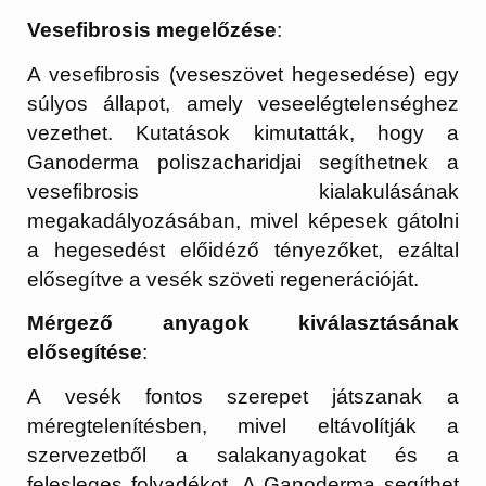
Vesefibrosis megelőzése
:
A vesefibrosis (veseszövet hegesedése) egy
súlyos állapot, amely veseelégtelenséghez
vezethet. Kutatások kimutatták, hogy a
Ganoderma poliszacharidjai segíthetnek a
vesefibrosis kialakulásának
megakadályozásában, mivel képesek gátolni
a hegesedést előidéző tényezőket, ezáltal
elősegítve a vesék szöveti regenerációját.
Mérgező anyagok kiválasztásának
elősegítése
:
A vesék fontos szerepet játszanak a
méregtelenítésben, mivel eltávolítják a
szervezetből a salakanyagokat és a
felesleges folyadékot. A Ganoderma segíthet