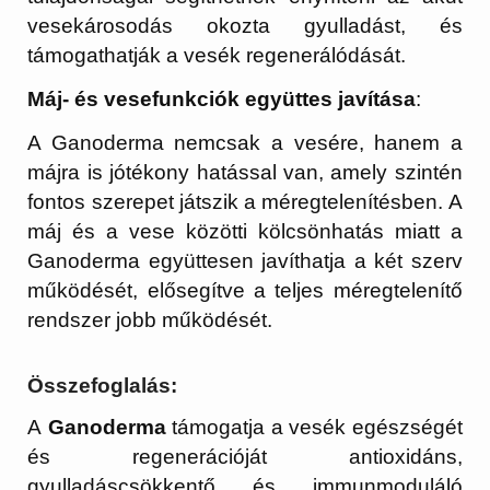
vesekárosodás okozta gyulladást, és
támogathatják a vesék regenerálódását.
Máj- és vesefunkciók együttes javítása
:
A Ganoderma nemcsak a vesére, hanem a
májra is jótékony hatással van, amely szintén
fontos szerepet játszik a méregtelenítésben. A
máj és a vese közötti kölcsönhatás miatt a
Ganoderma együttesen javíthatja a két szerv
működését, elősegítve a teljes méregtelenítő
rendszer jobb működését.
Összefoglalás:
A
Ganoderma
támogatja a vesék egészségét
és regenerációját antioxidáns,
gyulladáscsökkentő és immunmoduláló