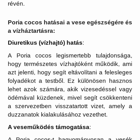
révén.
Poria cocos hatásai a vese egészségére és
a vízháztartásra:
Diuretikus (vízhajtó) hatás
:
A Poria cocos legismertebb tulajdonsága,
hogy természetes vízhajtóként működik, ami
azt jelenti, hogy segít eltávolítani a felesleges
folyadékot a testből. Ez különösen hasznos
lehet azok számára, akik vizesedéssel vagy
ödémával küzdenek, mivel segít csökkenteni
a szervezetben visszatartott vizet, amely a
duzzanatok kialakulásához vezethet.
A veseműködés támogatása
:
A Poria cocos-t hagyományosan a vesék