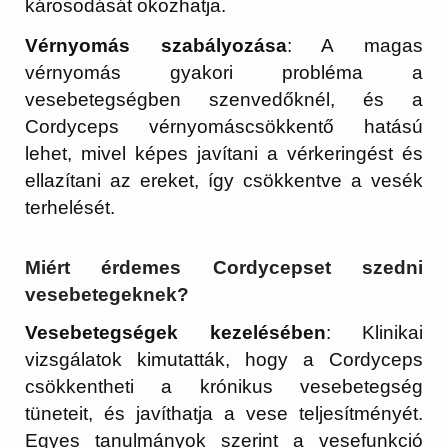
károsodását okozhatja.
Vérnyomás szabályozása
: A magas
vérnyomás gyakori probléma a
vesebetegségben szenvedőknél, és a
Cordyceps vérnyomáscsökkentő hatású
lehet, mivel képes javítani a vérkeringést és
ellazítani az ereket, így csökkentve a vesék
terhelését.
Miért érdemes Cordycepset szedni
vesebetegeknek?
Vesebetegségek kezelésében
: Klinikai
vizsgálatok kimutatták, hogy a Cordyceps
csökkentheti a krónikus vesebetegség
tüneteit, és javíthatja a vese teljesítményét.
Egyes tanulmányok szerint a vesefunkció