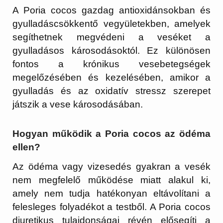
A Poria cocos gazdag antioxidánsokban és
gyulladáscsökkentő vegyületekben, amelyek
segíthetnek megvédeni a veséket a
gyulladásos károsodásoktól. Ez különösen
fontos a krónikus vesebetegségek
megelőzésében és kezelésében, amikor a
gyulladás és az oxidatív stressz szerepet
játszik a vese károsodásában.
Hogyan működik a Poria cocos az ödéma
ellen?
Az ödéma vagy vizesedés gyakran a vesék
nem megfelelő működése miatt alakul ki,
amely nem tudja hatékonyan eltávolítani a
felesleges folyadékot a testből. A Poria cocos
diuretikus tulajdonságai révén elősegíti a