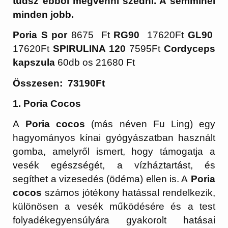
tudsz ebből megvenni szedni. A semminél
minden jobb.
Poria S por
8675 Ft
RG90
17620Ft
GL90
17620Ft
SPIRULINA 120
7595Ft
Cordyceps
kapszula
60db os 21680 Ft
Összesen: 73190Ft
1. Poria Cocos
A
Poria cocos
(más néven Fu Ling) egy
hagyományos kínai gyógyászatban használt
gomba, amelyről ismert, hogy támogatja a
vesék egészségét, a vízháztartást, és
segíthet a vizesedés (ödéma) ellen is. A
Poria
cocos
számos jótékony hatással rendelkezik,
különösen a vesék működésére és a test
folyadékegyensúlyára gyakorolt hatásai