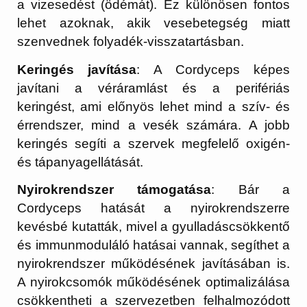
a vizesedést (ödémát). Ez különösen fontos
lehet azoknak, akik vesebetegség miatt
szenvednek folyadék-visszatartásban.
Keringés javítása
: A Cordyceps képes
javítani a véráramlást és a perifériás
keringést, ami előnyös lehet mind a szív- és
érrendszer, mind a vesék számára. A jobb
keringés segíti a szervek megfelelő oxigén-
és tápanyagellátását.
Nyirokrendszer támogatása
: Bár a
Cordyceps hatását a nyirokrendszerre
kevésbé kutatták, mivel a gyulladáscsökkentő
és immunmoduláló hatásai vannak, segíthet a
nyirokrendszer működésének javításában is.
A nyirokcsomók működésének optimalizálása
csökkentheti a szervezetben felhalmozódott