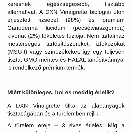
keresnek egészségesebb, tisztább
alternatívát. A DXN Vinaigrette biológiai úton
erjesztett rizsecet (98%) és prémium
Ganoderma lucidum (pecsétviaszgomba)
kivonat (2%) tökéletes fúziója. Nem tartalmaz
mesterséges tartósítószereket, ízfokozókat
(MSG-t) vagy színezékeket, így egy teljesen
tiszta, GMO-mentes és HALAL tanúsítvánnyal
is rendelkező prémium termék.
Miért különleges, hol és meddig érlelik?
A DXN Vinaigrette titka az alapanyagok
tisztaságában és a türelemben rejlik.
A türelem ereje – 3 éves érlelés:
Míg a