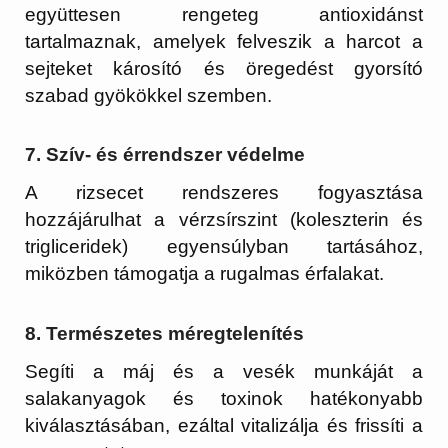
együttesen rengeteg antioxidánst
tartalmaznak, amelyek felveszik a harcot a
sejteket károsító és öregedést gyorsító
szabad gyökökkel szemben.
7. Szív- és érrendszer védelme
A rizsecet rendszeres fogyasztása
hozzájárulhat a vérzsírszint (koleszterin és
trigliceridek) egyensúlyban tartásához,
miközben támogatja a rugalmas érfalakat.
8. Természetes méregtelenítés
Segíti a máj és a vesék munkáját a
salakanyagok és toxinok hatékonyabb
kiválasztásában, ezáltal vitalizálja és frissíti a