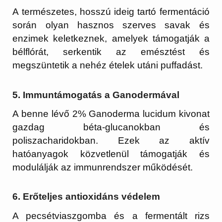
A természetes, hosszú ideig tartó fermentáció
során olyan hasznos szerves savak és
enzimek keletkeznek, amelyek támogatják a
bélflórát, serkentik az emésztést és
megszüntetik a nehéz ételek utáni puffadást.
5. Immuntámogatás a Ganodermával
A benne lévő 2% Ganoderma lucidum kivonat
gazdag béta-glucanokban és
poliszacharidokban. Ezek az aktív
hatóanyagok közvetlenül támogatják és
modulálják az immunrendszer működését.
6. Erőteljes antioxidáns védelem
A pecsétviaszgomba és a fermentált rizs