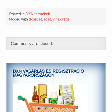
ígéretesek 2-es típusú
cukorbetegség és
anyagcsere‑zavarok
Posted in
DXN termékek
kiegészítő támogatására,
tagged with
dxnecet
,
ecet
,
vinaigrette
de egyik sem helyettesíti a
gyógyszeres kezelést
vagy az életmódterápiát,
és az igazolt humán
bizonyítékok erőssége
Comments are closed.
nagyon különböző. Ezek
nem gyógyszerek és nem
gyógyhatású
készitmények! Nem…
DXN VÁSÁRLÁS ÉS REGISZTRÁCIÓ
MAGYARORSZÁGON!