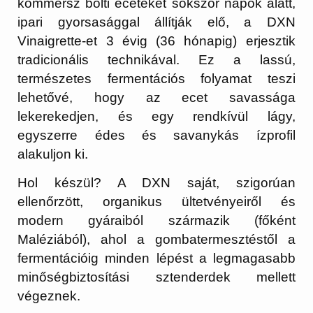
kommersz bolti eceteket sokszor napok alatt,
ipari gyorsasággal állítják elő, a DXN
Vinaigrette-et
3 évig (36 hónapig) erjesztik
tradicionális technikával. Ez a lassú,
természetes fermentációs folyamat teszi
lehetővé, hogy az ecet savassága
lekerekedjen, és egy rendkívül lágy,
egyszerre édes és savanykás ízprofil
alakuljon ki.
Hol készül?
A DXN saját, szigorúan
ellenőrzött, organikus ültetvényeiről és
modern gyáraiból származik (főként
Maléziából), ahol a gombatermesztéstől a
fermentációig minden lépést a legmagasabb
minőségbiztosítási sztenderdek mellett
végeznek.