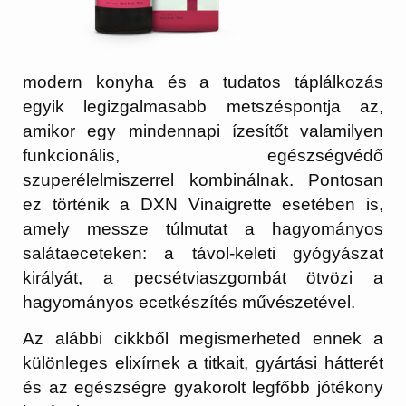
modern konyha és a tudatos táplálkozás
egyik legizgalmasabb metszéspontja az,
amikor egy mindennapi ízesítőt valamilyen
funkcionális, egészségvédő
szuperélelmiszerrel kombinálnak. Pontosan
ez történik a
DXN Vinaigrette
esetében is,
amely messze túlmutat a hagyományos
salátaeceteken: a távol-keleti gyógyászat
királyát, a pecsétviaszgombát ötvözi a
hagyományos ecetkészítés művészetével.
Az alábbi cikkből megismerheted ennek a
különleges elixírnek a titkait, gyártási hátterét
és az egészségre gyakorolt legfőbb jótékony