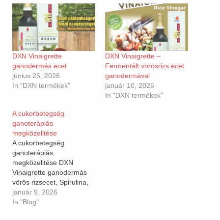
DXN Vinaigrette
DXN Vinaigrette –
ganodermás ecet
Fermentált vörösrizs ecet
június 25, 2026
ganodermával
In "DXN termékek"
január 10, 2026
In "DXN termékek"
A cukorbetegség
ganoterápiás
megközelitése
A cukorbetegség
ganoterápiás
megközelitése DXN
Vinaigrette ganodermás
vörös rizsecet, Spirulina,
Ganoderma, Cordyceps,
január 9, 2026
Mandulagomba/Agaricus
In "Blog"
blazei) több ponton