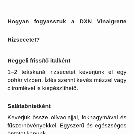
Hogyan fogyasszuk a DXN Vinaigrette
Rizsecetet?
Reggeli frissítő italként
1–2 teáskanál rizsecetet keverjünk el egy
pohár vízben. Ízlés szerint kevés mézzel vagy
citromlével is kiegészíthető.
Salátaöntetként
Keverjük össze olívaolajjal, fokhagymával és
fűszernövényekkel. Egyszerű és egészséges
öntetet kapunk.