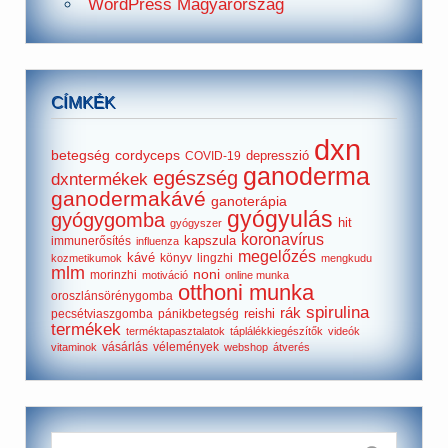
WordPress Magyarország
CÍMKÉK
dxn
betegség
cordyceps
depresszió
COVID-19
ganoderma
egészség
dxntermékek
ganodermakávé
ganoterápia
gyógyulás
gyógygomba
hit
gyógyszer
koronavírus
kapszula
immunerősítés
influenza
megelőzés
kávé
könyv
lingzhi
kozmetikumok
mengkudu
mlm
noni
morinzhi
motiváció
online munka
otthoni munka
oroszlánsörénygomba
spirulina
rák
reishi
pecsétviaszgomba
pánikbetegség
termékek
terméktapasztalatok
táplálékkiegészítők
videók
vásárlás
vélemények
vitaminok
webshop
átverés