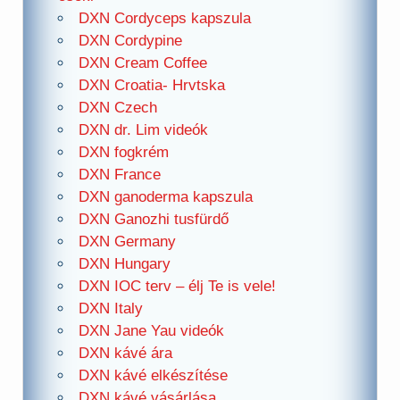
DXN Cordyceps kapszula
DXN Cordypine
DXN Cream Coffee
DXN Croatia- Hrvtska
DXN Czech
DXN dr. Lim videók
DXN fogkrém
DXN France
DXN ganoderma kapszula
DXN Ganozhi tusfürdő
DXN Germany
DXN Hungary
DXN IOC terv – élj Te is vele!
DXN Italy
DXN Jane Yau videók
DXN kávé ára
DXN kávé elkészítése
DXN kávé vásárlása