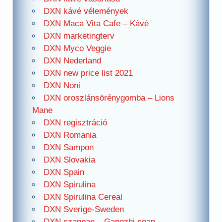
DXN kávé vélemények
DXN Maca Vita Cafe – Kávé
DXN marketingterv
DXN Myco Veggie
DXN Nederland
DXN new price list 2021
DXN Noni
DXN oroszlánsörénygomba – Lions
Mane
DXN regisztráció
DXN Romania
DXN Sampon
DXN Slovakia
DXN Spain
DXN Spirulina
DXN Spirulina Cereal
DXN Sverige-Sweden
DXN szappan – Ganozhi soap –