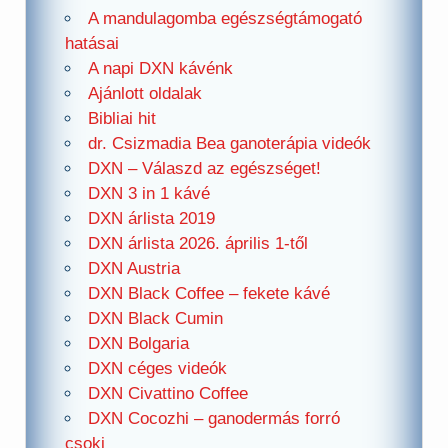
A mandulagomba egészségtámogató
hatásai
A napi DXN kávénk
Ajánlott oldalak
Bibliai hit
dr. Csizmadia Bea ganoterápia videók
DXN – Válaszd az egészséget!
DXN 3 in 1 kávé
DXN árlista 2019
DXN árlista 2026. április 1-től
DXN Austria
DXN Black Coffee – fekete kávé
DXN Black Cumin
DXN Bolgaria
DXN céges videók
DXN Civattino Coffee
DXN Cocozhi – ganodermás forró
csoki