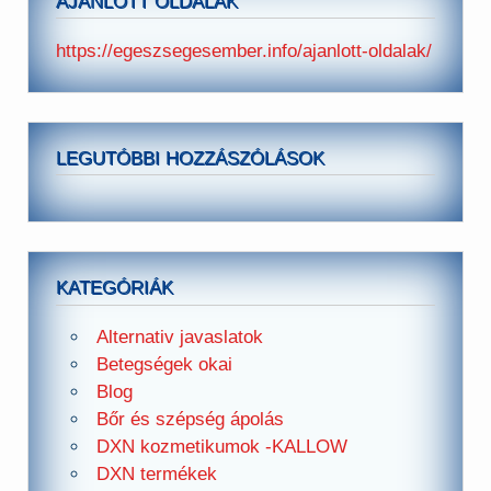
AJÁNLOTT OLDALAK
https://egeszsegesember.info/ajanlott-oldalak/
LEGUTÓBBI HOZZÁSZÓLÁSOK
KATEGÓRIÁK
Alternativ javaslatok
Betegségek okai
Blog
Bőr és szépség ápolás
DXN kozmetikumok -KALLOW
DXN termékek