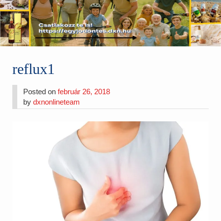
reflux1
Posted on
február 26, 2018
by
dxnonlineteam