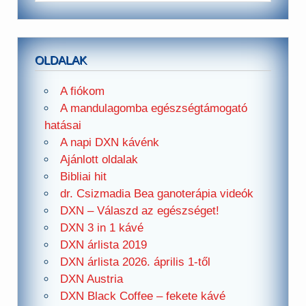
OLDALAK
A fiókom
A mandulagomba egészségtámogató
hatásai
A napi DXN kávénk
Ajánlott oldalak
Bibliai hit
dr. Csizmadia Bea ganoterápia videók
DXN – Válaszd az egészséget!
DXN 3 in 1 kávé
DXN árlista 2019
DXN árlista 2026. április 1-től
DXN Austria
DXN Black Coffee – fekete kávé