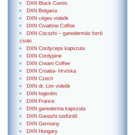
DXN Black Cumin
DXN Bolgaria
DXN céges videók
DXN Civattino Coffee
DXN Cocozhi – ganodermás forró
csoki
DXN Cordyceps kapszula
DXN Cordypine
DXN Cream Coffee
DXN Croatia- Hrvtska
DXN Czech
DXN dr. Lim videók
DXN fogkrém
DXN France
DXN ganoderma kapszula
DXN Ganozhi tusfürdő
DXN Germany
DXN Hungary