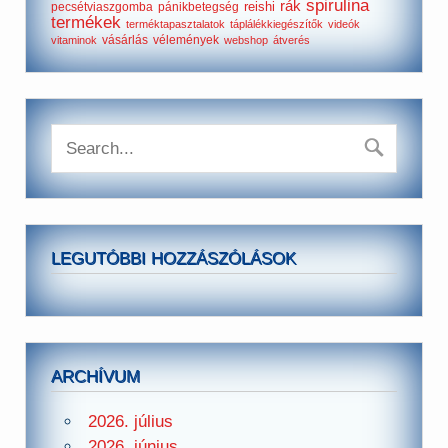
spirulina
rák
reishi
pecsétviaszgomba
pánikbetegség
termékek
terméktapasztalatok
táplálékkiegészítők
videók
vásárlás
vélemények
vitaminok
webshop
átverés
LEGUTÓBBI HOZZÁSZÓLÁSOK
ARCHÍVUM
2026. július
2026. június