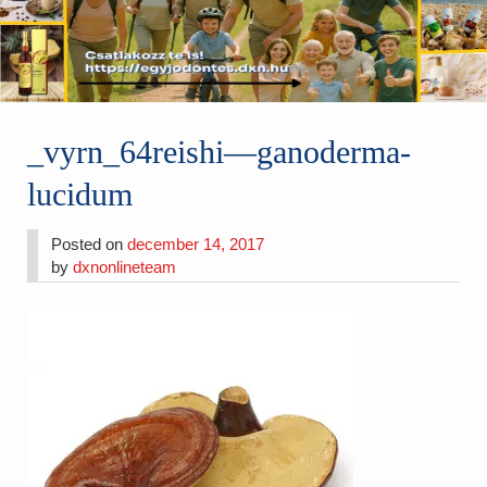
_vyrn_64reishi—ganoderma-
lucidum
Posted on
december 14, 2017
by
dxnonlineteam