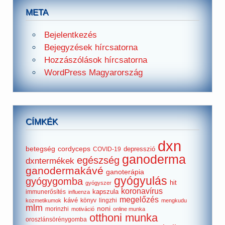
META
Bejelentkezés
Bejegyzések hírcsatorna
Hozzászólások hírcsatorna
WordPress Magyarország
CÍMKÉK
dxn
betegség
cordyceps
depresszió
COVID-19
ganoderma
egészség
dxntermékek
ganodermakávé
ganoterápia
gyógyulás
gyógygomba
hit
gyógyszer
koronavírus
kapszula
immunerősítés
influenza
megelőzés
kávé
könyv
lingzhi
kozmetikumok
mengkudu
mlm
noni
morinzhi
motiváció
online munka
otthoni munka
oroszlánsörénygomba