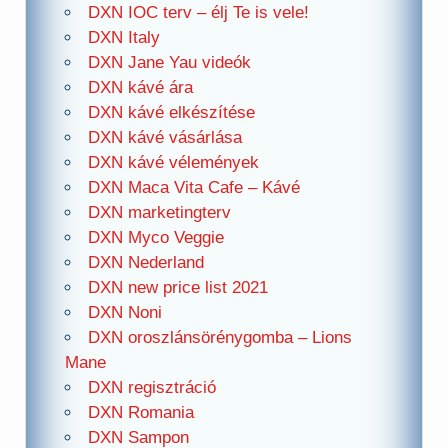
DXN IOC terv – élj Te is vele!
DXN Italy
DXN Jane Yau videók
DXN kávé ára
DXN kávé elkészítése
DXN kávé vásárlása
DXN kávé vélemények
DXN Maca Vita Cafe – Kávé
DXN marketingterv
DXN Myco Veggie
DXN Nederland
DXN new price list 2021
DXN Noni
DXN oroszlánsörénygomba – Lions
Mane
DXN regisztráció
DXN Romania
DXN Sampon