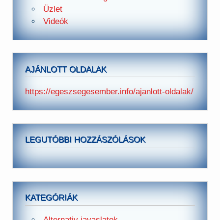
Üzlet
Videók
AJÁNLOTT OLDALAK
https://egeszsegesember.info/ajanlott-oldalak/
LEGUTÓBBI HOZZÁSZÓLÁSOK
KATEGÓRIÁK
Alternativ javaslatok