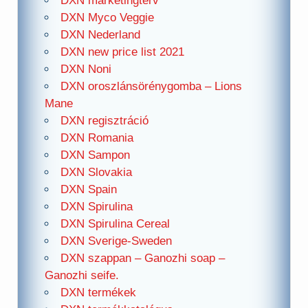
DXN marketingterv
DXN Myco Veggie
DXN Nederland
DXN new price list 2021
DXN Noni
DXN oroszlánsörénygomba – Lions
Mane
DXN regisztráció
DXN Romania
DXN Sampon
DXN Slovakia
DXN Spain
DXN Spirulina
DXN Spirulina Cereal
DXN Sverige-Sweden
DXN szappan – Ganozhi soap –
Ganozhi seife.
DXN termékek