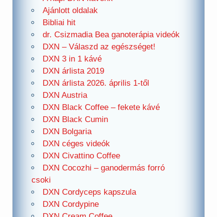
Ajánlott oldalak
Bibliai hit
dr. Csizmadia Bea ganoterápia videók
DXN – Válaszd az egészséget!
DXN 3 in 1 kávé
DXN árlista 2019
DXN árlista 2026. április 1-től
DXN Austria
DXN Black Coffee – fekete kávé
DXN Black Cumin
DXN Bolgaria
DXN céges videók
DXN Civattino Coffee
DXN Cocozhi – ganodermás forró
csoki
DXN Cordyceps kapszula
DXN Cordypine
DXN Cream Coffee