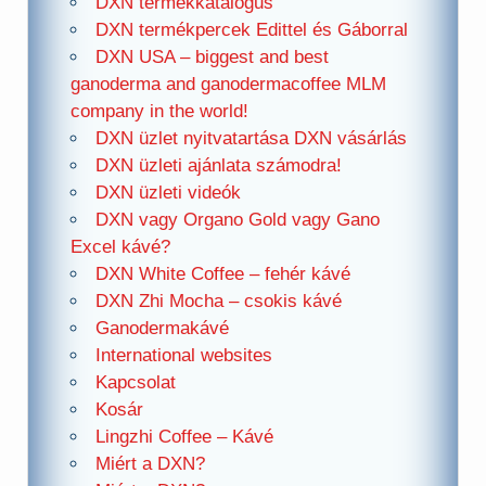
DXN termékkatalógus
DXN termékpercek Edittel és Gáborral
DXN USA – biggest and best
ganoderma and ganodermacoffee MLM
company in the world!
DXN üzlet nyitvatartása DXN vásárlás
DXN üzleti ajánlata számodra!
DXN üzleti videók
DXN vagy Organo Gold vagy Gano
Excel kávé?
DXN White Coffee – fehér kávé
DXN Zhi Mocha – csokis kávé
Ganodermakávé
International websites
Kapcsolat
Kosár
Lingzhi Coffee – Kávé
Miért a DXN?