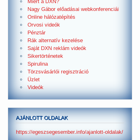
Miért a DXN?
Nagy Gábor előadásai webkonferenciái
Online hálózatépítés
Orvosi videók
Pénztár
Rák alternatív kezelése
Saját DXN reklám videók
Sikertörténetek
Spirulina
Törzsvásárlói regisztráció
Üzlet
Videók
AJÁNLOTT OLDALAK
https://egeszsegesember.info/ajanlott-oldalak/