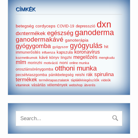
CÍMKÉK
dxn
betegség
cordyceps
depresszió
COVID-19
ganoderma
egészség
dxntermékek
ganodermakávé
ganoterápia
gyógyulás
gyógygomba
hit
gyógyszer
koronavírus
kapszula
immunerősítés
influenza
megelőzés
kávé
könyv
lingzhi
kozmetikumok
mengkudu
mlm
noni
morinzhi
motiváció
online munka
otthoni munka
oroszlánsörénygomba
spirulina
rák
reishi
pecsétviaszgomba
pánikbetegség
termékek
terméktapasztalatok
táplálékkiegészítők
videók
vásárlás
vélemények
vitaminok
webshop
átverés