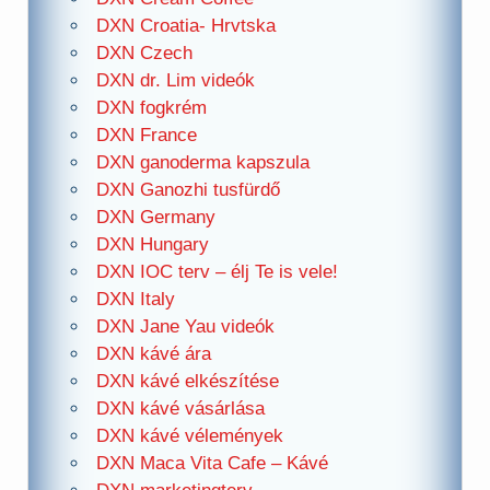
DXN Croatia- Hrvtska
DXN Czech
DXN dr. Lim videók
DXN fogkrém
DXN France
DXN ganoderma kapszula
DXN Ganozhi tusfürdő
DXN Germany
DXN Hungary
DXN IOC terv – élj Te is vele!
DXN Italy
DXN Jane Yau videók
DXN kávé ára
DXN kávé elkészítése
DXN kávé vásárlása
DXN kávé vélemények
DXN Maca Vita Cafe – Kávé