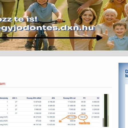
D
eam