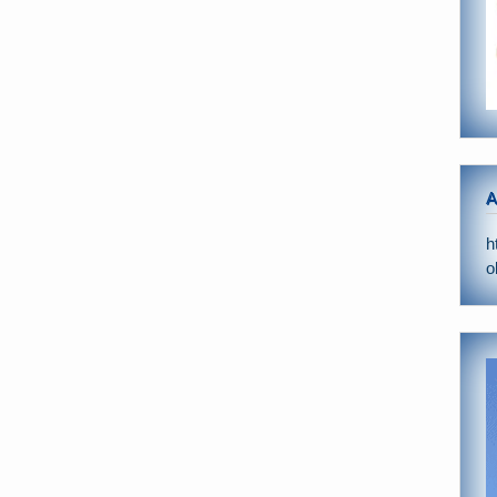
A
h
o