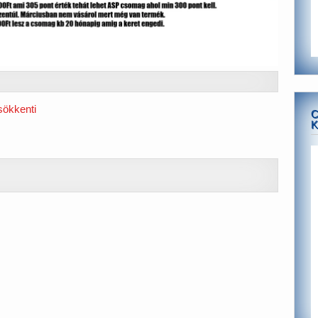
sökkenti
C
K