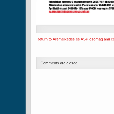
Return to Áremelkedés és ASP csomag ami c
Comments are closed.