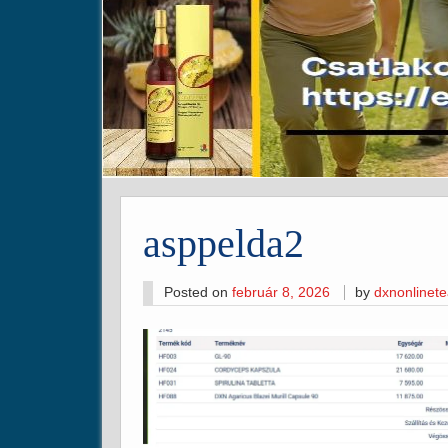
asppelda2
Posted on
február 8, 2026
by
dxnonlinet