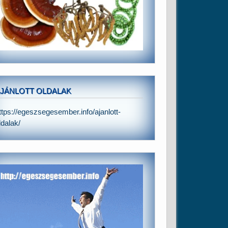
JÁNLOTT OLDALAK
ttps://egeszsegesember.info/ajanlott-
ldalak/