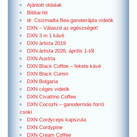
Ajánlott oldalak
Bibliai hit
dr. Csizmadia Bea ganoterápia videók
DXN – Válaszd az egészséget!
DXN 3 in 1 kávé
DXN árlista 2019
DXN árlista 2026. április 1-től
DXN Austria
DXN Black Coffee – fekete kávé
DXN Black Cumin
DXN Bolgaria
DXN céges videók
DXN Civattino Coffee
DXN Cocozhi – ganodermás forró
csoki
DXN Cordyceps kapszula
DXN Cordypine
DXN Cream Coffee