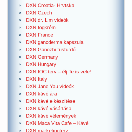
DXN Croatia- Hrvtska
DXN Czech
DXN dr. Lim videók
DXN fogkrém
DXN France
DXN ganoderma kapszula
DXN Ganozhi tusfürdő
DXN Germany
DXN Hungary
DXN IOC terv – élj Te is vele!
DXN Italy
DXN Jane Yau videók
DXN kávé ára
DXN kávé elkészítése
DXN kávé vásárlása
DXN kávé vélemények
DXN Maca Vita Cafe – Kávé
DXN marketingterv