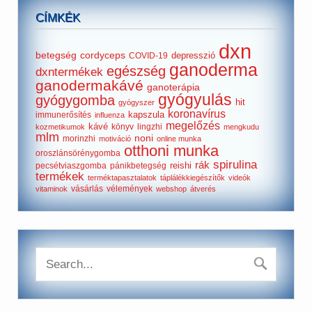
CÍMKÉK
dxn
betegség
cordyceps
depresszió
COVID-19
ganoderma
egészség
dxntermékek
ganodermakávé
ganoterápia
gyógyulás
gyógygomba
hit
gyógyszer
koronavírus
kapszula
immunerősítés
influenza
megelőzés
kávé
könyv
lingzhi
kozmetikumok
mengkudu
mlm
noni
morinzhi
motiváció
online munka
otthoni munka
oroszlánsörénygomba
spirulina
rák
reishi
pecsétviaszgomba
pánikbetegség
termékek
terméktapasztalatok
táplálékkiegészítők
videók
vásárlás
vélemények
vitaminok
webshop
átverés