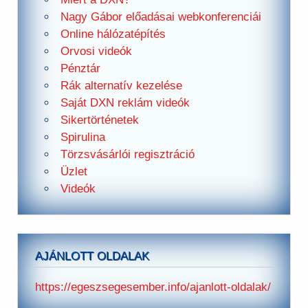
Nagy Gábor előadásai webkonferenciái
Online hálózatépítés
Orvosi videók
Pénztár
Rák alternatív kezelése
Saját DXN reklám videók
Sikertörténetek
Spirulina
Törzsvásárlói regisztráció
Üzlet
Videók
AJÁNLOTT OLDALAK
https://egeszsegesember.info/ajanlott-oldalak/