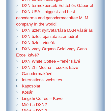
DXN termékpercek Edittel és Gáborral
DXN USA – biggest and best
ganoderma and ganodermacoffee MLM
company in the world!
DXN üzlet nyitvatartása DXN vásárlás
DXN üzleti ajánlata számodra!
DXN üzleti videók
DXN vagy Organo Gold vagy Gano
Excel kávé?
DXN White Coffee – fehér kávé
DXN Zhi Mocha – csokis kávé
Ganodermakávé
International websites
Kapcsolat
Kosár
Lingzhi Coffee – Kávé
Miért a DXN?
Miért a DXN?