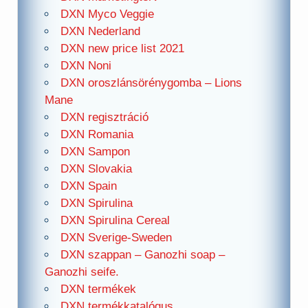
DXN Myco Veggie
DXN Nederland
DXN new price list 2021
DXN Noni
DXN oroszlánsörénygomba – Lions
Mane
DXN regisztráció
DXN Romania
DXN Sampon
DXN Slovakia
DXN Spain
DXN Spirulina
DXN Spirulina Cereal
DXN Sverige-Sweden
DXN szappan – Ganozhi soap –
Ganozhi seife.
DXN termékek
DXN termékkatalógus