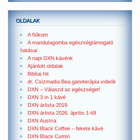
OLDALAK
A fiókom
A mandulagomba egészségtámogató
hatásai
A napi DXN kávénk
Ajánlott oldalak
Bibliai hit
dr. Csizmadia Bea ganoterápia videók
DXN – Válaszd az egészséget!
DXN 3 in 1 kávé
DXN árlista 2019
DXN árlista 2026. április 1-től
DXN Austria
DXN Black Coffee – fekete kávé
DXN Black Cumin