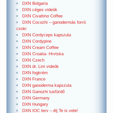
DXN Bolgaria
DXN céges videók
DXN Civattino Coffee
DXN Cocozhi – ganodermás forró
csoki
DXN Cordyceps kapszula
DXN Cordypine
DXN Cream Coffee
DXN Croatia- Hrvtska
DXN Czech
DXN dr. Lim videók
DXN fogkrém
DXN France
DXN ganoderma kapszula
DXN Ganozhi tusfürdő
DXN Germany
DXN Hungary
DXN IOC terv – élj Te is vele!