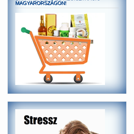
MAGYARORSZÁGON!