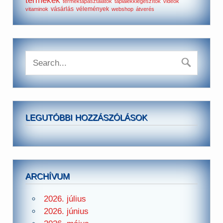
terméktapasztalatok
táplálékkiegészítők
videók
vásárlás
vélemények
vitaminok
webshop
átverés
LEGUTÓBBI HOZZÁSZÓLÁSOK
ARCHÍVUM
2026. július
2026. június