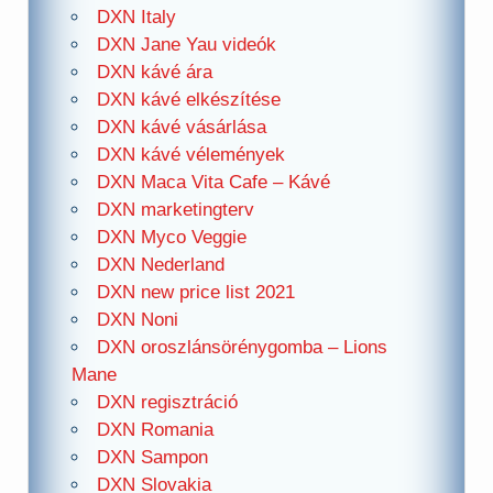
DXN Italy
DXN Jane Yau videók
DXN kávé ára
DXN kávé elkészítése
DXN kávé vásárlása
DXN kávé vélemények
DXN Maca Vita Cafe – Kávé
DXN marketingterv
DXN Myco Veggie
DXN Nederland
DXN new price list 2021
DXN Noni
DXN oroszlánsörénygomba – Lions
Mane
DXN regisztráció
DXN Romania
DXN Sampon
DXN Slovakia