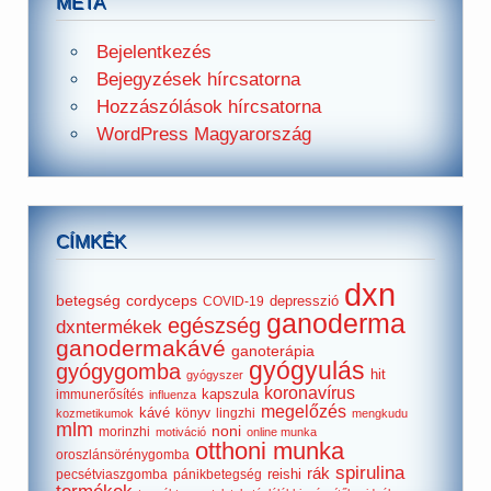
META
Bejelentkezés
Bejegyzések hírcsatorna
Hozzászólások hírcsatorna
WordPress Magyarország
CÍMKÉK
dxn
betegség
cordyceps
depresszió
COVID-19
ganoderma
egészség
dxntermékek
ganodermakávé
ganoterápia
gyógyulás
gyógygomba
hit
gyógyszer
koronavírus
kapszula
immunerősítés
influenza
megelőzés
kávé
könyv
lingzhi
kozmetikumok
mengkudu
mlm
noni
morinzhi
motiváció
online munka
otthoni munka
oroszlánsörénygomba
spirulina
rák
reishi
pecsétviaszgomba
pánikbetegség
termékek