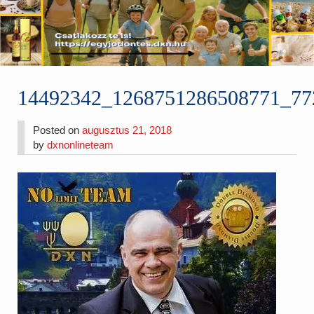
14492342_1268751286508771_77
Posted on
augusztus 21, 2018
by
dxnonlineteam