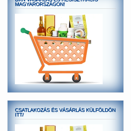
MAGYARORSZÁGON!
CSATLAKOZÁS ÉS VÁSÁRLÁS KÜLFÖLDÖN
ITT/