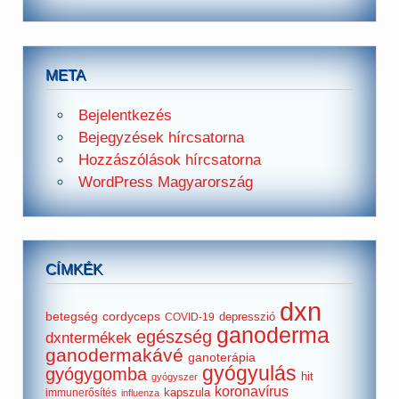
META
Bejelentkezés
Bejegyzések hírcsatorna
Hozzászólások hírcsatorna
WordPress Magyarország
CÍMKÉK
dxn
betegség
cordyceps
depresszió
COVID-19
ganoderma
egészség
dxntermékek
ganodermakávé
ganoterápia
gyógyulás
gyógygomba
hit
gyógyszer
koronavírus
kapszula
immunerősítés
influenza