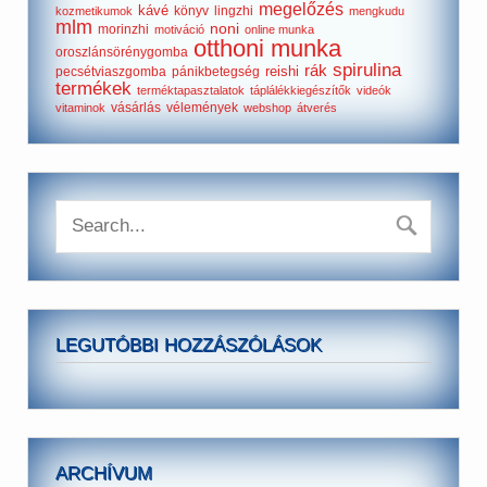
megelőzés
kávé
könyv
lingzhi
kozmetikumok
mengkudu
mlm
noni
morinzhi
motiváció
online munka
otthoni munka
oroszlánsörénygomba
spirulina
rák
reishi
pecsétviaszgomba
pánikbetegség
termékek
terméktapasztalatok
táplálékkiegészítők
videók
vásárlás
vélemények
vitaminok
webshop
átverés
LEGUTÓBBI HOZZÁSZÓLÁSOK
ARCHÍVUM