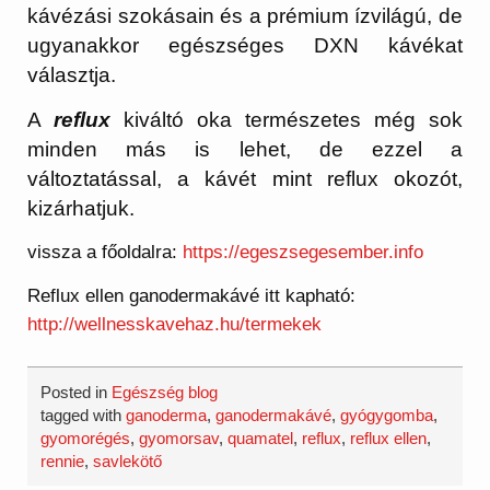
kávézási szokásain és a prémium ízvilágú, de
ugyanakkor egészséges DXN kávékat
választja.
A
reflux
kiváltó oka természetes még sok
minden más is lehet, de ezzel a
változtatással, a kávét mint reflux okozót,
kizárhatjuk.
vissza a főoldalra:
https://egeszsegesember.info
Reflux ellen ganodermakávé itt kapható:
http://wellnesskavehaz.hu/termekek
Posted in
Egészség blog
tagged with
ganoderma
,
ganodermakávé
,
gyógygomba
,
gyomorégés
,
gyomorsav
,
quamatel
,
reflux
,
reflux ellen
,
rennie
,
savlekötő