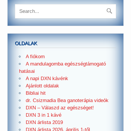
OLDALAK
A fiókom
A mandulagomba egészségtámogató
hatásai
A napi DXN kávénk
Ajánlott oldalak
Bibliai hit
dr. Csizmadia Bea ganoterápia videók
DXN – Válaszd az egészséget!
DXN 3 in 1 kávé
DXN árlista 2019
DXN árlista 2026. április 1-től