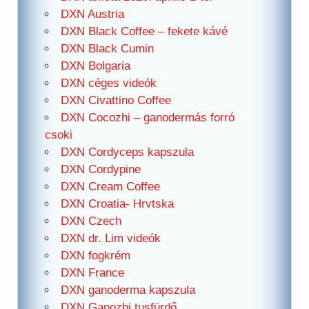
DXN Austria
DXN Black Coffee – fekete kávé
DXN Black Cumin
DXN Bolgaria
DXN céges videók
DXN Civattino Coffee
DXN Cocozhi – ganodermás forró
csoki
DXN Cordyceps kapszula
DXN Cordypine
DXN Cream Coffee
DXN Croatia- Hrvtska
DXN Czech
DXN dr. Lim videók
DXN fogkrém
DXN France
DXN ganoderma kapszula
DXN Ganozhi tusfürdő