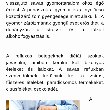
visszajutó savas gyomortartalom okoz égő
érzést. A panaszok a gyomor és a nyelőcső
közötti záróizom gyengesége miatt alakul ki. A
gyomor záróizmának gyengülését erősítheti a
dohányzás a stressz és a túlzott
alkoholfogyasztás is.
A refluxos betegeknek diétát szoktak
javasolni, amiben kerülni kell bizonyos
ételeket és italokat. A savas refluxban
szenvedőknek kerülniük kell a zsíros,
fűszeres ételeket, paradicsomos termékeket,
citrusféléket, csokoládét.
A