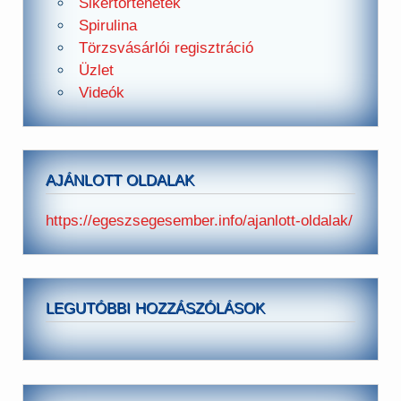
Sikertörténetek
Spirulina
Törzsvásárlói regisztráció
Üzlet
Videók
AJÁNLOTT OLDALAK
https://egeszsegesember.info/ajanlott-oldalak/
LEGUTÓBBI HOZZÁSZÓLÁSOK