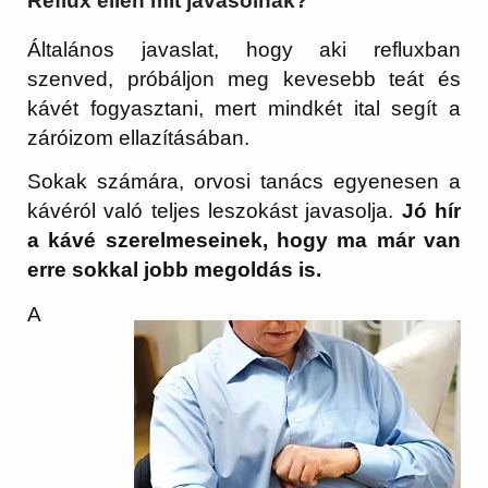
Reflux ellen mit javasolnak?
Általános javaslat, hogy aki refluxban
szenved, próbáljon meg kevesebb teát és
kávét fogyasztani, mert mindkét ital segít a
záróizom ellazításában.
Sokak számára, orvosi tanács egyenesen a
kávéról való teljes leszokást javasolja.
Jó hír
a kávé szerelmeseinek, hogy ma már van
erre sokkal jobb megoldás is.
A