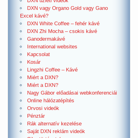
DXN üzleti videók
DXN vagy Organo Gold vagy Gano
Excel kávé?
DXN White Coffee – fehér kávé
DXN Zhi Mocha – csokis kávé
Ganodermakávé
International websites
Kapcsolat
Kosár
Lingzhi Coffee – Kávé
Miért a DXN?
Miért a DXN?
Nagy Gábor előadásai webkonferenciái
Online hálózatépítés
Orvosi videók
Pénztár
Rák alternatív kezelése
Saját DXN reklám videók