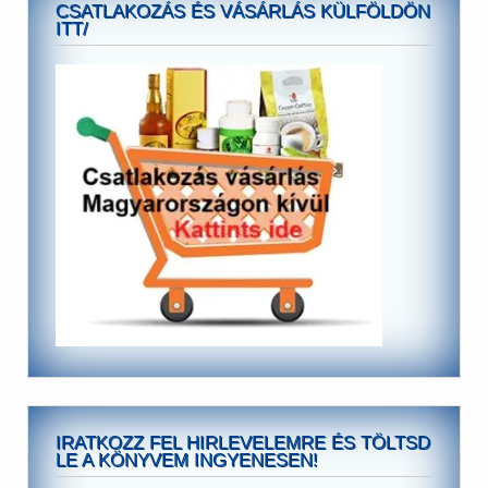
CSATLAKOZÁS ÉS VÁSÁRLÁS KÜLFÖLDÖN
ITT/
IRATKOZZ FEL HIRLEVELEMRE ÉS TÖLTSD
LE A KÖNYVEM INGYENESEN!