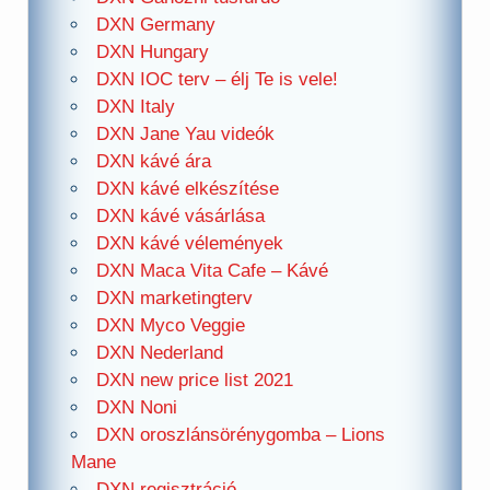
DXN Germany
DXN Hungary
DXN IOC terv – élj Te is vele!
DXN Italy
DXN Jane Yau videók
DXN kávé ára
DXN kávé elkészítése
DXN kávé vásárlása
DXN kávé vélemények
DXN Maca Vita Cafe – Kávé
DXN marketingterv
DXN Myco Veggie
DXN Nederland
DXN new price list 2021
DXN Noni
DXN oroszlánsörénygomba – Lions
Mane
DXN regisztráció