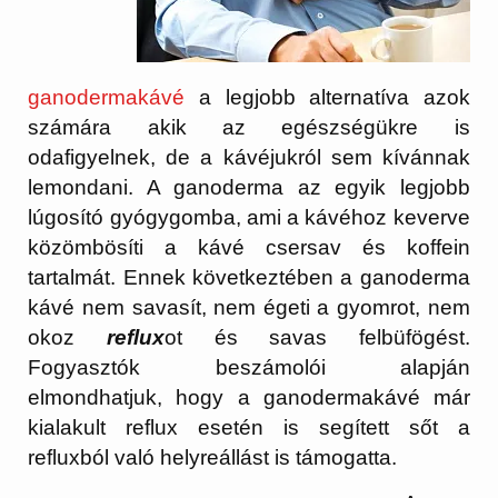
ganodermakávé
a legjobb alternatíva azok
számára akik az egészségükre is
odafigyelnek, de a kávéjukról sem kívánnak
lemondani. A ganoderma az egyik legjobb
lúgosító gyógygomba, ami a kávéhoz keverve
közömbösíti a kávé csersav és koffein
tartalmát. Ennek következtében a ganoderma
kávé nem savasít, nem égeti a gyomrot, nem
okoz
reflux
ot és savas felbüfögést.
Fogyasztók beszámolói alapján
elmondhatjuk, hogy a ganodermakávé már
kialakult reflux esetén is segített sőt a
refluxból való helyreállást is támogatta.