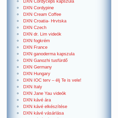
DXN Cordyceps kapszula
DXN Cordypine
DXN Cream Coffee
DXN Croatia- Hrvtska
DXN Czech
DXN dr. Lim videók
DXN fogkrém
DXN France
DXN ganoderma kapszula
DXN Ganozhi tusfürdő
DXN Germany
DXN Hungary
DXN IOC terv – élj Te is vele!
DXN Italy
DXN Jane Yau videók
DXN kávé ára
DXN kávé elkészítése
DXN kávé vásárlása