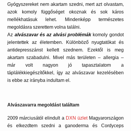
Gyógyszereket nem akartam szedni, mert azt olvastam,
azok komoly függőséget okoznak és sok káros
mellékhatásuk lehet. Mindenképp természetes
megoldásra szerettem volna találni.
Az
alvászavar és az alvási problémák
komoly gondot
jelentettek az életemben. Különböző nyugtatókat és
antidepresszánst kellett szednem. Ezektől is meg
akartam szabadulni. Mivel más területen – allergia –
már volt nagyon jó tapasztalatom a
táplálékkiegészítőkkel, így az alvászavar kezelésében
is ebbe az irányba indultam el.
Alvászavarra megoldást találtam
2009 márciusától elindult a
DXN üzlet
Magyarországon
és elkezdtem szedni a ganoderma és Cordyceps