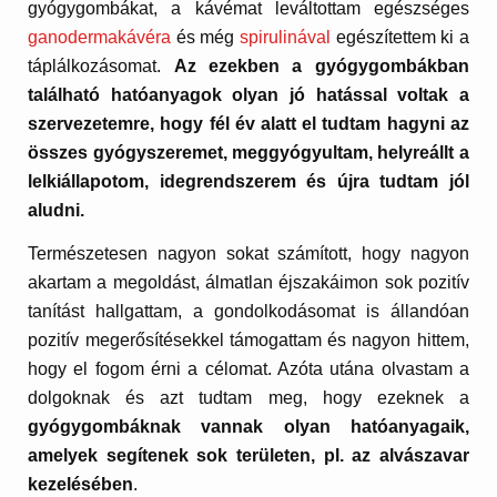
gyógygombákat, a kávémat leváltottam egészséges
ganodermakávéra
és még
spirulinával
egészítettem ki a
táplálkozásomat.
Az ezekben a gyógygombákban
található hatóanyagok olyan jó hatással voltak a
szervezetemre, hogy fél év alatt el tudtam hagyni az
összes gyógyszeremet, meggyógyultam, helyreállt a
lelkiállapotom, idegrendszerem és újra tudtam jól
aludni.
Természetesen nagyon sokat számított, hogy nagyon
akartam a megoldást, álmatlan éjszakáimon sok pozitív
tanítást hallgattam, a gondolkodásomat is állandóan
pozitív megerősítésekkel támogattam és nagyon hittem,
hogy el fogom érni a célomat. Azóta utána olvastam a
dolgoknak és azt tudtam meg, hogy ezeknek a
gyógygombáknak vannak olyan hatóanyagaik,
amelyek segítenek sok területen, pl. az alvászavar
kezelésében
.