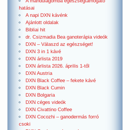
A mandulagomba egészségtámogató
hatásai
A napi DXN kávénk
Ajánlott oldalak
Bibliai hit
dr. Csizmadia Bea ganoterápia videók
DXN – Válaszd az egészséget!
DXN 3 in 1 kávé
DXN árlista 2019
DXN árlista 2026. április 1-től
DXN Austria
DXN Black Coffee – fekete kávé
DXN Black Cumin
DXN Bolgaria
DXN céges videók
DXN Civattino Coffee
DXN Cocozhi – ganodermás forró
csoki