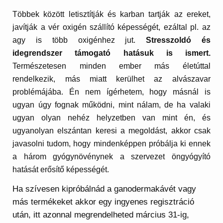
Többek között letisztítják és karban tartják az ereket,
javítják a vér oxigén szállító képességét, ezáltal pl. az
agy is több oxigénhez jut.
Stresszoldó és
idegrendszer támogató hatásuk is ismert.
Természetesen minden ember más életúttal
rendelkezik, más miatt kerülhet az alvászavar
problémájába. Én nem ígérhetem, hogy másnál is
ugyan úgy fognak működni, mint nálam, de ha valaki
ugyan olyan nehéz helyzetben van mint én, és
ugyanolyan elszántan keresi a megoldást, akkor csak
javasolni tudom, hogy mindenképpen próbálja ki ennek
a három gyógynövénynek a szervezet öngyógyító
hatását erősítő képességét.
Ha szívesen kipróbálnád a ganodermakávét vagy
más termékeket akkor egy ingyenes regisztráció
után, itt azonnal megrendelheted március 31-ig,