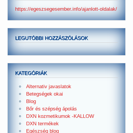
https://egeszsegesember.info/ajanlott-oldalak/
LEGUTÓBBI HOZZÁSZÓLÁSOK
KATEGÓRIÁK
Alternativ javaslatok
Betegségek okai
Blog
Bőr és szépség ápolás
DXN kozmetikumok -KALLOW
DXN termékek
Egészség blog