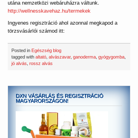
utána nemzetközi webáruházra váltunk.
http://wellnesskavehaz.hu/termekek
Ingyenes regisztráció ahol azonnal megkapod a
törzsvásárlói számod itt:
Posted in
Egészség blog
tagged with
altató
,
alvászavar
,
ganoderma
,
gyógygomba
,
jó alvás
,
rossz alvás
DXN VÁSÁRLÁS ÉS REGISZTRÁCIÓ
MAGYARORSZÁGON!