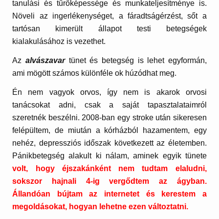
tanulási és tűrőképessége és munkateljesítménye is.
Növeli az ingerlékenységet, a fáradtságérzést, sőt a
tartósan kimerült állapot testi betegségek
kialakulásához is vezethet.
Az
alvászavar
tünet és betegség is lehet egyformán,
ami mögött számos különféle ok húzódhat meg.
Én nem vagyok orvos, így nem is akarok orvosi
tanácsokat adni, csak a saját tapasztalataimról
szeretnék beszélni. 2008-ban egy stroke után sikeresen
felépültem, de miután a kórházból hazamentem, egy
nehéz, depressziós időszak következett az életemben.
Pánikbetegség alakult ki nálam, aminek egyik tünete
volt, hogy éjszakánként nem tudtam elaludni,
sokszor hajnali 4-ig vergődtem az ágyban.
Állandóan bújtam az internetet és kerestem a
megoldásokat, hogyan lehetne ezen változtatni.