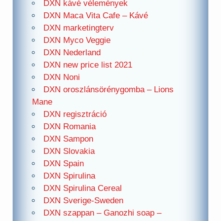
DXN kávé vélemények
DXN Maca Vita Cafe – Kávé
DXN marketingterv
DXN Myco Veggie
DXN Nederland
DXN new price list 2021
DXN Noni
DXN oroszlánsörénygomba – Lions
Mane
DXN regisztráció
DXN Romania
DXN Sampon
DXN Slovakia
DXN Spain
DXN Spirulina
DXN Spirulina Cereal
DXN Sverige-Sweden
DXN szappan – Ganozhi soap –