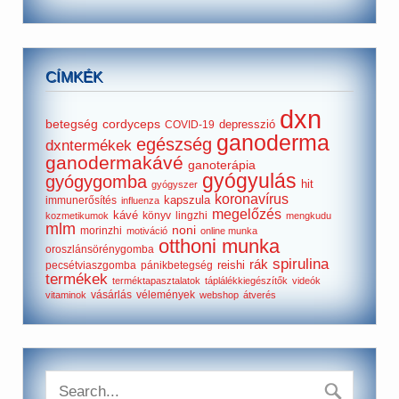
CÍMKÉK
dxn
betegség
cordyceps
depresszió
COVID-19
ganoderma
egészség
dxntermékek
ganodermakávé
ganoterápia
gyógyulás
gyógygomba
hit
gyógyszer
koronavírus
kapszula
immunerősítés
influenza
megelőzés
kávé
könyv
lingzhi
kozmetikumok
mengkudu
mlm
noni
morinzhi
motiváció
online munka
otthoni munka
oroszlánsörénygomba
spirulina
rák
reishi
pecsétviaszgomba
pánikbetegség
termékek
terméktapasztalatok
táplálékkiegészítők
videók
vásárlás
vélemények
vitaminok
webshop
átverés