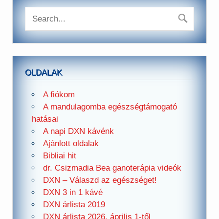
OLDALAK
A fiókom
A mandulagomba egészségtámogató
hatásai
A napi DXN kávénk
Ajánlott oldalak
Bibliai hit
dr. Csizmadia Bea ganoterápia videók
DXN – Válaszd az egészséget!
DXN 3 in 1 kávé
DXN árlista 2019
DXN árlista 2026. április 1-től