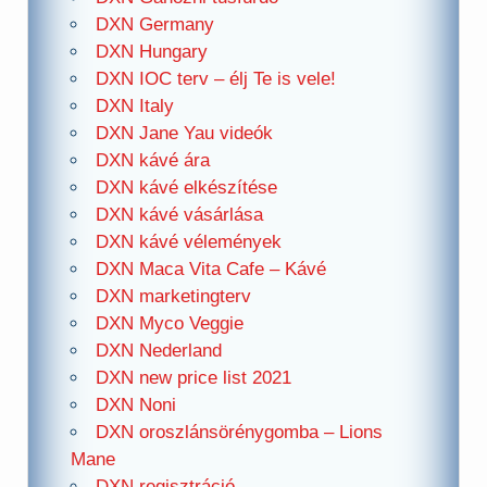
DXN Germany
DXN Hungary
DXN IOC terv – élj Te is vele!
DXN Italy
DXN Jane Yau videók
DXN kávé ára
DXN kávé elkészítése
DXN kávé vásárlása
DXN kávé vélemények
DXN Maca Vita Cafe – Kávé
DXN marketingterv
DXN Myco Veggie
DXN Nederland
DXN new price list 2021
DXN Noni
DXN oroszlánsörénygomba – Lions
Mane
DXN regisztráció