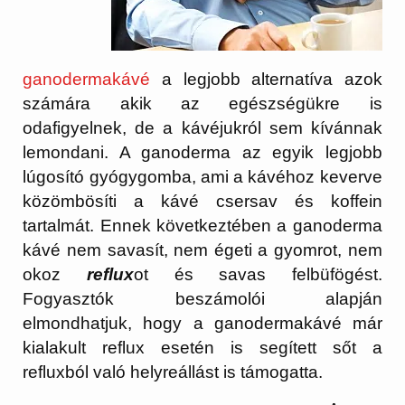
ganodermakávé
a legjobb alternatíva azok
számára akik az egészségükre is
odafigyelnek, de a kávéjukról sem kívánnak
lemondani. A ganoderma az egyik legjobb
lúgosító gyógygomba, ami a kávéhoz keverve
közömbösíti a kávé csersav és koffein
tartalmát. Ennek következtében a ganoderma
kávé nem savasít, nem égeti a gyomrot, nem
okoz
reflux
ot és savas felbüfögést.
Fogyasztók beszámolói alapján
elmondhatjuk, hogy a ganodermakávé már
kialakult reflux esetén is segített sőt a
refluxból való helyreállást is támogatta.