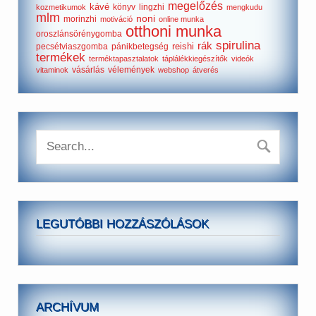
megelőzés
kávé
könyv
lingzhi
kozmetikumok
mengkudu
mlm
noni
morinzhi
motiváció
online munka
otthoni munka
oroszlánsörénygomba
spirulina
rák
reishi
pecsétviaszgomba
pánikbetegség
termékek
terméktapasztalatok
táplálékkiegészítők
videók
vásárlás
vélemények
vitaminok
webshop
átverés
LEGUTÓBBI HOZZÁSZÓLÁSOK
ARCHÍVUM