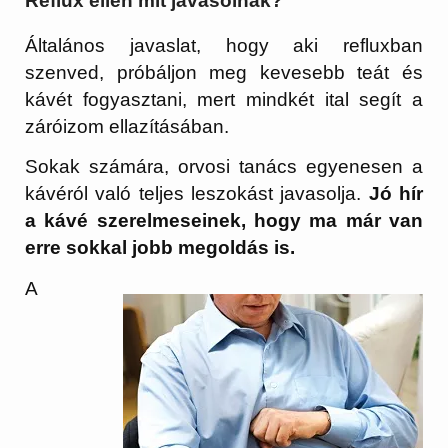
Reflux ellen mit javasolnak?
Általános javaslat, hogy aki refluxban
szenved, próbáljon meg kevesebb teát és
kávét fogyasztani, mert mindkét ital segít a
záróizom ellazításában.
Sokak számára, orvosi tanács egyenesen a
kávéról való teljes leszokást javasolja.
Jó hír
a kávé szerelmeseinek, hogy ma már van
erre sokkal jobb megoldás is.
A