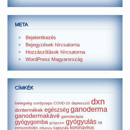
META
Bejelentkezés
Bejegyzések hírcsatorna
Hozzászólások hírcsatorna
WordPress Magyarország
CÍMKÉK
dxn
betegség
cordyceps
depresszió
COVID-19
ganoderma
egészség
dxntermékek
ganodermakávé
ganoterápia
gyógyulás
gyógygomba
hit
gyógyszer
koronavírus
kapszula
immunerősítés
influenza