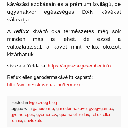
kávézási szokásain és a prémium ízvilágú, de
ugyanakkor egészséges DXN kávékat
választja.
A
reflux
kiváltó oka természetes még sok
minden más is lehet, de ezzel a
változtatással, a kávét mint reflux okozót,
kizárhatjuk.
vissza a főoldalra:
https://egeszsegesember.info
Reflux ellen ganodermakávé itt kapható:
http://wellnesskavehaz.hu/termekek
Posted in
Egészség blog
tagged with
ganoderma
,
ganodermakávé
,
gyógygomba
,
gyomorégés
,
gyomorsav
,
quamatel
,
reflux
,
reflux ellen
,
rennie
,
savlekötő