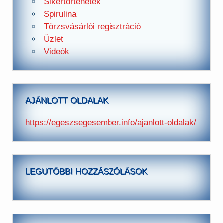
Sikertörténetek
Spirulina
Törzsvásárlói regisztráció
Üzlet
Videók
AJÁNLOTT OLDALAK
https://egeszsegesember.info/ajanlott-oldalak/
LEGUTÓBBI HOZZÁSZÓLÁSOK