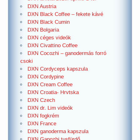
DXN Austria
DXN Black Coffee – fekete kávé
DXN Black Cumin
DXN Bolgaria
DXN céges videók
DXN Civattino Coffee
DXN Cocozhi – ganodermás forró
csoki
DXN Cordyceps kapszula
DXN Cordypine
DXN Cream Coffee
DXN Croatia- Hrvtska
DXN Czech
DXN dr. Lim videók
DXN fogkrém
DXN France
DXN ganoderma kapszula
DXN Ganozhi tusfürdő