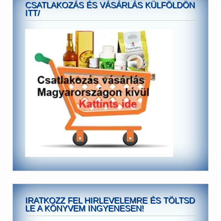
CSATLAKOZÁS ÉS VÁSÁRLÁS KÜLFÖLDÖN
ITT/
IRATKOZZ FEL HIRLEVELEMRE ÉS TÖLTSD
LE A KÖNYVEM INGYENESEN!