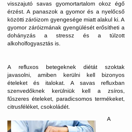
visszajutó savas gyomortartalom okoz égő
érzést. A panaszok a gyomor és a nyelőcső
közötti záróizom gyengesége miatt alakul ki. A
gyomor záróizmának gyengülését erősítheti a
dohányzás a stressz és a túlzott
alkoholfogyasztás is.
A refluxos betegeknek diétát szoktak
javasolni, amiben kerülni kell bizonyos
ételeket és italokat. A savas refluxban
szenvedőknek kerülniük kell a zsíros,
fűszeres ételeket, paradicsomos termékeket,
citrusféléket, csokoládét.
A