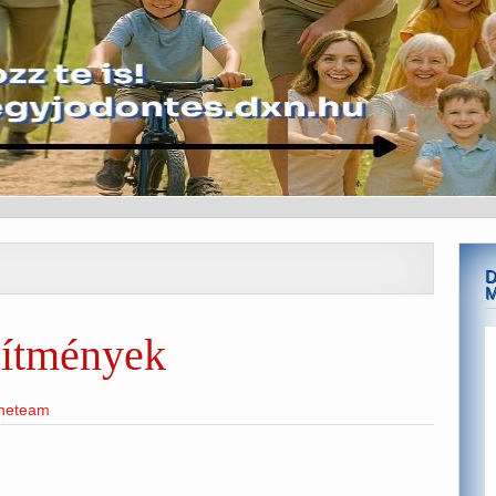
D
zítmények
ineteam