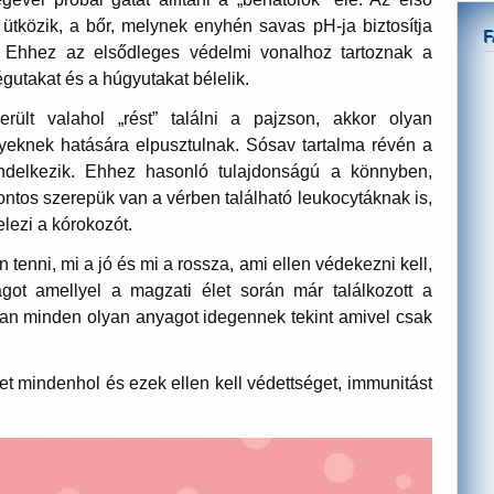
ütközik, a bőr, melynek enyhén savas pH-ja biztosítja
 Ehhez az elsődleges védelmi vonalhoz tartoznak a
égutakat és a húgyutakat bélelik.
ült valahol „rést” találni a pajzson, akkor olyan
yeknek hatására elpusztulnak. Sósav tartalma révén a
endelkezik. Ehhez hasonló tulajdonságú a könnyben,
Fontos szerepük van a vérben található leukocytáknak is,
lezi a kórokozót.
tenni, mi a jó és mi a rossza, ami ellen védekezni kell,
agot amellyel a magzati élet során már találkozott a
ban minden olyan anyagot idegennek tekint amivel csak
t mindenhol és ezek ellen kell védettséget, immunitást