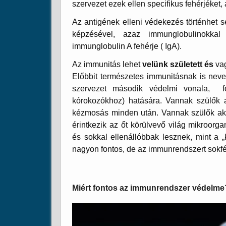
szervezet ezek ellen specifikus fehérjéket, 
Az antigének elleni védekezés történhet 
képzésével, azaz immunglobulinokkal
immunglobulin A fehérje ( IgA).
Az immunitás lehet
velünk
született
és
va
Előbbit természetes immunitásnak is neve
szervezet második védelmi vonala, fo
kórokozókhoz) hatására.
Vannak szülők a
kézmosás minden után. Vannak szülők akik
érintkezik az őt körülvevő világ mikroorga
és sokkal ellenállóbbak lesznek, mint a „
nagyon fontos, de az immunrendszert sokf
Miért fontos az immunrendszer védelme