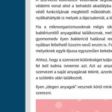
védelmi vonal ahol a behatoló akadályba 
védő funkciójának megfelelő működését.
nyálkahártyák is melyek a tápcsatornát, a l
Ha a mikroorganizmusoknak mégis siker
baktériumölő anyagokkal találkoznak, mel
gyomornedv ilyen baktericid hatással r
nyálban fellelhető lizozim nevű enzim is. 
melyeknek egyik típusa egyszerűen bekebe
Ahhoz, hogy a szervezet különbséget tudjon 
fel kell tudnia ismernie azt. Azt az any
szervezet a saját anyagának tekinti, azon
a születés után találkozott.
Ilyen „idegen anyagok” vesznek körül minke
szerezni.