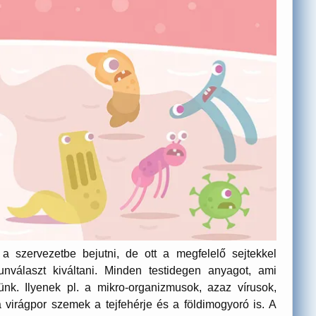
 szervezetbe bejutni, de ott a megfelelő sejtekkel
unválaszt kiváltani. Minden testidegen anyagot, ami
nk. Ilyenek pl. a mikro-organizmusok, azaz vírusok,
 virágpor szemek a tejfehérje és a földimogyoró is. A