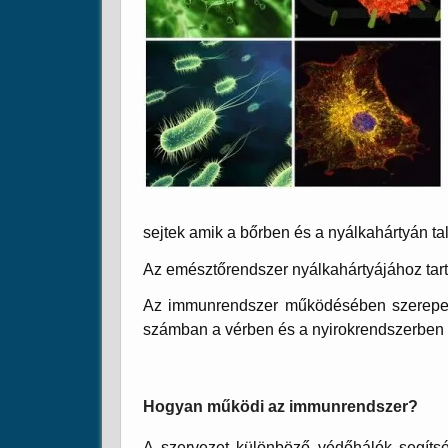
sejtek amik a bőrben és a nyálkahártyán ta
Az emésztőrendszer nyálkahártyájához tar
Az immunrendszer működésében szerepet 
számban a vérben és a nyirokrendszerben 
Hogyan működi az immunrendszer?
A szervezet különböző védőhálók segítség