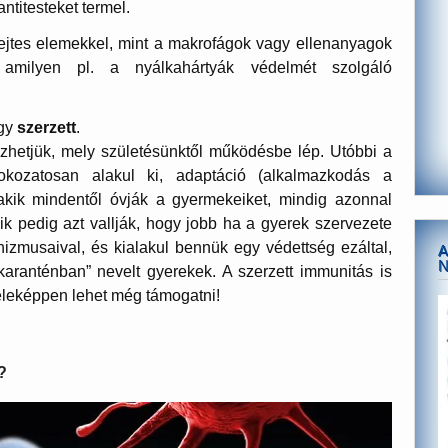
antitesteket termel.
sejtes elemekkel, mint a makrofágok vagy ellenanyagok
 amilyen pl. a nyálkahártyák védelmét szolgáló
gy
szerzett
.
zhetjük, mely születésünktől működésbe lép. Utóbbi a
kozatosan alakul ki, adaptáció (alkalmazkodás a
kik mindentől óvják a gyermekeiket, mindig azonnal
 pedig azt vallják, hogy jobb ha a gyerek szervezete
nizmusaival, és kialakul bennük egy védettség ezáltal,
A
karanténban” nevelt gyerekek. A szerzett immunitás is
éleképpen lehet még támogatni!
?