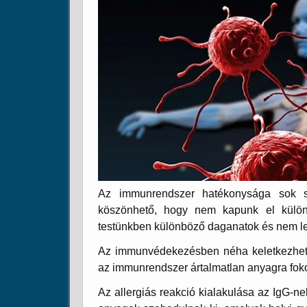
Az immunrendszer hatékonysága sok s
köszönhető, hogy nem kapunk el külön
testünkben különböző daganatok és nem le
Az immunvédekezésben néha keletkezhetne
az immunrendszer ártalmatlan anyagra fokoz
Az allergiás reakció kialakulása az IgG-n