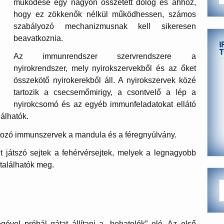
működése egy nagyon összetett dolog és ahhoz,
hogy ez zökkenők nélkül működhessen, számos
szabályozó mechanizmusnak kell sikeresen
beavatkoznia.
I
T
Az immunrendszer szervrendszere a
nyirokrendszer, mely nyirokszervekből és az őket
összekötő nyirokerekből áll. A nyirokszervek közé
tartozik a csecsemőmirigy, a csontvelő a lép a
nyirokcsomó és az egyéb immunfeladatokat ellátó
lálhatók.
tozó immunszervek a mandula és a féregnyúlvány.
játszó sejtek a fehérvérsejtek, melyek a legnagyobb
találhatók meg.
ével próbál gátat állítani a „behatolók” elé. Az első