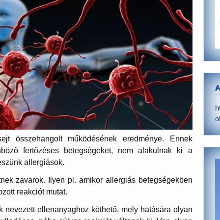
A
h
o
ejt összehangolt működésének eredménye. Ennek
böző fertőzéses betegségeket, nem alakulnak ki a
szünk allergiások.
k zavarok. Ilyen pl. amikor allergiás betegségekben
ott reakciót mutat.
ek nevezett ellenanyaghoz köthető, mely hatására olyan