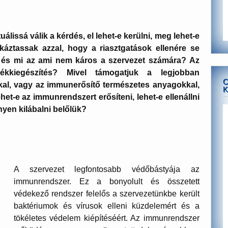
álissá válik a kérdés, el lehet-e kerülni, meg lehet-e
ztassak azzal, hogy a riasztgatások ellenére se
 és mi az ami nem káros a szervezet számára? Az
ékkiegészítés? Mivel támogatjuk a legjobban
C
al, vagy az immunerősítő természetes anyagokkal,
K
het-e az immunrendszert erősíteni, lehet-e ellenállni
yen kilábalni belőlük?
A szervezet legfontosabb védőbástyája az
immunrendszer. Ez a bonyolult és összetett
védekező rendszer felelős a szervezetünkbe került
baktériumok és vírusok elleni küzdelemért és a
tökéletes védelem kiépítéséért. Az immunrendszer