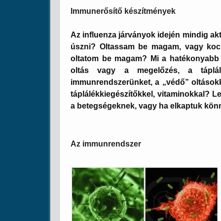
Immunerősítő készítmények
Az influenza járványok idején mindig aktu
úszni?
Oltassam be magam, vagy kocká
oltatom be magam?
Mi a hatékonyabb
oltás vagy a megelőzés, a táplál
immunrendszerünket, a „védő” oltásokk
táplálékkiegészítőkkel, vitaminokkal? Le
a betegségeknek, vagy ha elkaptuk könn
Az immunrendszer