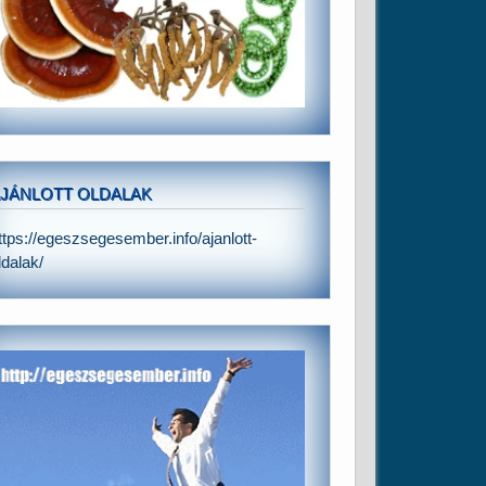
JÁNLOTT OLDALAK
ttps://egeszsegesember.info/ajanlott-
ldalak/