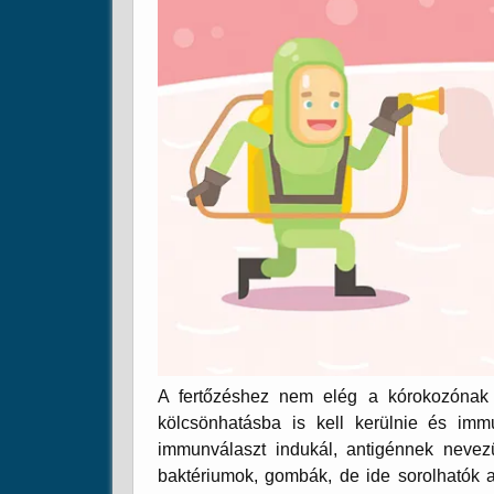
A fertőzéshez nem elég a kórokozónak a
kölcsönhatásba is kell kerülnie és imm
immunválaszt indukál, antigénnek nevezü
baktériumok, gombák, de ide sorolhatók a