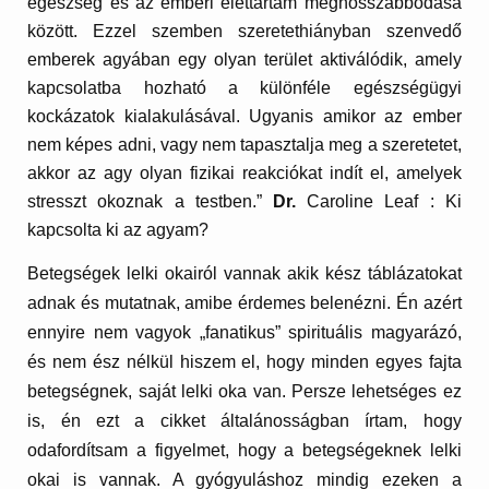
egészség és az emberi élettartam meghosszabbodása
között. Ezzel szemben szeretethiányban szenvedő
emberek agyában egy olyan terület aktiválódik, amely
kapcsolatba hozható a különféle egészségügyi
kockázatok kialakulásával. Ugyanis amikor az ember
nem képes adni, vagy nem tapasztalja meg a szeretetet,
akkor az agy olyan fizikai reakciókat indít el, amelyek
stresszt okoznak a testben.”
Dr.
Caroline Leaf : Ki
kapcsolta ki az agyam?
Betegségek lelki okairól vannak akik kész táblázatokat
adnak és mutatnak, amibe érdemes belenézni. Én azért
ennyire nem vagyok „fanatikus” spirituális magyarázó,
és nem ész nélkül hiszem el, hogy minden egyes fajta
betegségnek, saját lelki oka van. Persze lehetséges ez
is, én ezt a cikket általánosságban írtam, hogy
odafordítsam a figyelmet, hogy a betegségeknek lelki
okai is vannak. A gyógyuláshoz mindig ezeken a