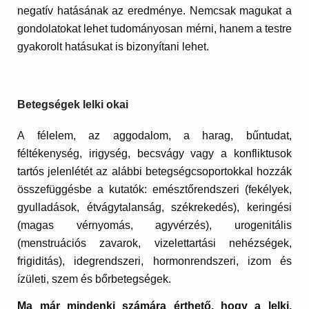
negatív hatásának az eredménye. Nemcsak magukat a
gondolatokat lehet tudományosan mérni, hanem a testre
gyakorolt hatásukat is bizonyítani lehet.
Betegségek lelki okai
A félelem, az aggodalom, a harag, bűntudat,
féltékenység, irigység, becsvágy vagy a konfliktusok
tartós jelenlétét az alábbi betegségcsoportokkal hozzák
összefüggésbe a kutatók: emésztőrendszeri (fekélyek,
gyulladások, étvágytalanság, székrekedés), keringési
(magas vérnyomás, agyvérzés), urogenitális
(menstruációs zavarok, vizelettartási nehézségek,
frigiditás), idegrendszeri, hormonrendszeri, izom és
ízületi, szem és bőrbetegségek.
Ma már mindenki számára érthető, hogy a lelki,