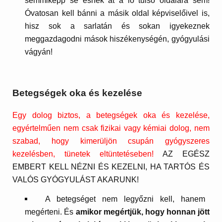
semmiképp se esnék át a ló túlsó oldalára sem!
Óvatosan kell bánni a másik oldal képviselőivel is,
hisz sok a sarlatán és sokan igyekeznek
meggazdagodni mások hiszékenységén, gyógyulási
vágyán!
Betegségek oka és kezelése
Egy dolog biztos, a betegségek oka és kezelése,
egyértelműen nem csak fizikai vagy kémiai dolog, nem
szabad, hogy kimerüljön csupán gyógyszeres
kezelésben, tünetek eltüntetéseben!
AZ EGÉSZ
EMBERT KELL NÉZNI ÉS KEZELNI, HA TARTÓS ÉS
VALÓS GYÓGYULÁST AKARUNK!
A betegséget nem legyőzni kell, hanem
megérteni. És
amikor megértjük, hogy honnan jött