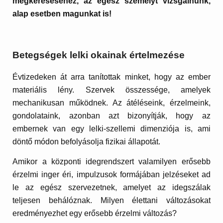
megkereséséhez, az egész személyt vizsgálnunk,
alap esetben magunkat is!
Betegségek lelki okainak értelmezése
Évtizedeken át arra tanítottak minket, hogy az ember
materiális lény. Szervek összessége, amelyek
mechanikusan működnek. Az átéléseink, érzelmeink,
gondolataink, azonban azt bizonyítják, hogy az
embernek van egy lelki-szellemi dimenziója is, ami
döntő módon befolyásolja fizikai állapotát.
Amikor a központi idegrendszert valamilyen erősebb
érzelmi inger éri, impulzusok formájában jelzéseket ad
le az egész szervezetnek, amelyet az idegszálak
teljesen behálóznak. Milyen élettani változásokat
eredményezhet egy erősebb érzelmi változás?