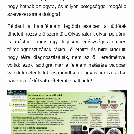
hogy hatnak az agyra, és milyen betegséggel reagál a
szervezet arra a dologra!
Például a halálfélelem legtöbb esetben a tüdőrák
tüneteit hozza elő szerintük. Olvashatunk olyan példáról
is máshol, hogy egy teljesen egészséges embert
félrediagnosztizáltak rákkal, ő elhitte és mire kiderült,
hogy félre diagnosztizálták, nem az ő eredményei
voltak azok, addigra már a félelem hatására valóban
valódi tünetei lettek, és mondhatjuk úgy is nem a rákba,
hanem a ráktól való félelembe halt bele!