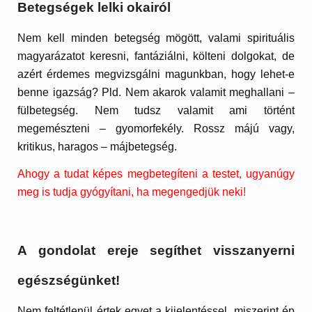
Betegségek lelki okairól
Nem kell minden betegség mögött, valami spirituális
magyarázatot keresni, fantáziálni, költeni dolgokat, de
azért érdemes megvizsgálni magunkban, hogy lehet-e
benne igazság? Pld. Nem akarok valamit meghallani –
fülbetegség. Nem tudsz valamit ami történt
megemészteni – gyomorfekély. Rossz májú vagy,
kritikus, haragos – májbetegség.
Ahogy a tudat képes megbetegíteni a testet, ugyanúgy
meg is tudja gyógyítani, ha megengedjük neki!
A gondolat ereje segíthet visszanyerni
egészségünket!
Nem feltétlenül értek egyet a kijelentéssel, miszerint ép