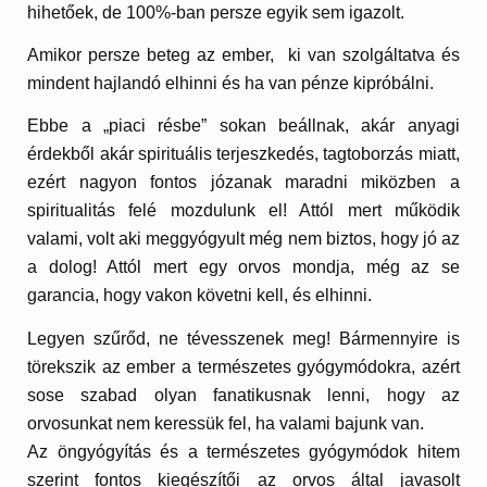
hihetőek, de 100%-ban persze egyik sem igazolt.
Amikor persze beteg az ember, ki van szolgáltatva és
mindent hajlandó elhinni és ha van pénze kipróbálni.
Ebbe a „piaci résbe” sokan beállnak, akár anyagi
érdekből akár spirituális terjeszkedés, tagtoborzás miatt,
ezért nagyon fontos józanak maradni miközben a
spiritualitás felé mozdulunk el! Attól mert működik
valami, volt aki meggyógyult még nem biztos, hogy jó az
a dolog! Attól mert egy orvos mondja, még az se
garancia, hogy vakon követni kell, és elhinni.
Legyen szűrőd, ne tévesszenek meg! Bármennyire is
törekszik az ember a természetes gyógymódokra, azért
sose szabad olyan fanatikusnak lenni, hogy az
orvosunkat nem keressük fel, ha valami bajunk van.
Az öngyógyítás és a természetes gyógymódok hitem
szerint fontos kiegészítői az orvos által javasolt