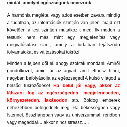
mintát, amelyet egészségnek nevezünk.
A harmónia megléte, vagy adott esetben zavara mindig
a tudatban, az információk szintjén van jelen, majd ezt
követően a test szintjén mutatkozik meg.
Ily módon a
testünk nem más, mint egy megjelenítés vagy
megvalósulási szint, amely a tudatban lejátszódó
folyamatokat és változásokat tükrözi.
Minden a fejben dől el, ahogy szokták mondani! Amiről
gondolkozol, amin jár az agyad, amit eltudsz hinni,
nagyban befolyásolja az egészséged! A külső világod a
belsőd tükröződése!
Ha belül jól vagy, akkor az
látszani fog az egészségeden, megjelenéseden,
környezeteden, lakásodon
stb. Boldog emberek
nehezebben betegednek meg! Ha békességben vagy
Istennel, összhangban vagy az univerzummal, rendben
vagy magaddal….akkor nincs stressz…..