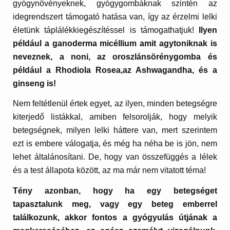
gyógynövényeknek, gyógygombáknak szintén az
idegrendszert támogató hatása van, így az érzelmi lelki
életünk táplálékkiegészítéssel is támogathatjuk!
Ilyen
például a ganoderma micéllium amit agytoniknak is
neveznek, a noni, az oroszlánsörénygomba és
például a Rhodiola Rosea,az Ashwagandha, és a
ginseng is!
Nem feltétlenül értek egyet, az ilyen, minden betegségre
kiterjedő listákkal, amiben felsorolják, hogy melyik
betegségnek, milyen lelki háttere van, mert szerintem
ezt is embere válogatja, és még ha néha be is jön, nem
lehet általánosítani. De, hogy van összefüggés a lélek
és a test állapota között, az ma már nem vitatott téma!
Tény azonban, hogy ha egy betegséget
tapasztalunk meg, vagy egy beteg emberrel
találkozunk, akkor fontos a gyógyulás útjának a