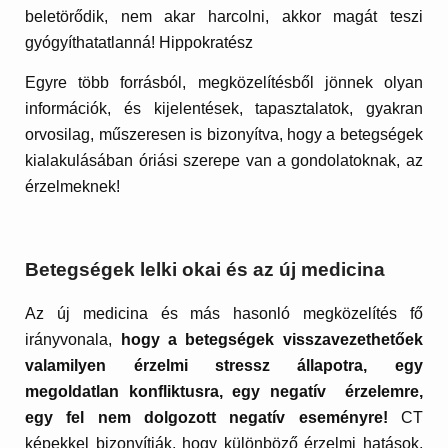
beletörődik, nem akar harcolni, akkor magát teszi
gyógyíthatatlanná! Hippokratész
Egyre több forrásból, megközelítésből jönnek olyan
információk, és kijelentések, tapasztalatok, gyakran
orvosilag, műszeresen is bizonyítva, hogy a betegségek
kialakulásában óriási szerepe van a gondolatoknak, az
érzelmeknek!
Betegségek lelki okai és az új medicina
Az új medicina és más hasonló megközelítés fő
irányvonala,
hogy a betegségek visszavezethetőek
valamilyen érzelmi stressz állapotra, egy
megoldatlan konfliktusra, egy negatív érzelemre,
egy fel nem dolgozott negatív eseményre!
CT
képekkel bizonyítják, hogy különböző érzelmi hatások,