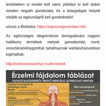
területeken is rendet kell rakni, például ki kell dobni
minden negatív gondolatot, és a betegségek helyett
inkább az egészségről kell gondolkodni!
vissza a főoldalra:
https://egeszsegesember.info
Az egészséges idegrendszer támogatására nagyon
hatékony termékek melyek ganodermát, nonit,
oroszlánsörénygombát tartalmaznak webáruházunkban
kaphatóak:
http://wellnesskavehaz.hu/termekek