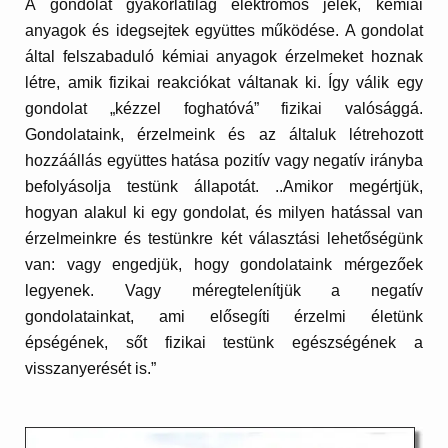
A gondolat gyakorlatilag elektromos jelek, kémiai
anyagok és idegsejtek együttes működése. A gondolat
által felszabaduló kémiai anyagok érzelmeket hoznak
létre, amik fizikai reakciókat váltanak ki. Így válik egy
gondolat „kézzel foghatóvá” fizikai valósággá.
Gondolataink, érzelmeink és az általuk létrehozott
hozzáállás együttes hatása pozitív vagy negatív irányba
befolyásolja testünk állapotát. ..Amikor megértjük,
hogyan alakul ki egy gondolat, és milyen hatással van
érzelmeinkre és testünkre két választási lehetőségünk
van: vagy engedjük, hogy gondolataink mérgezőek
legyenek. Vagy méregtelenítjük a negatív
gondolatainkat, ami elősegíti érzelmi életünk
épségének, sőt fizikai testünk egészségének a
visszanyerését is.”