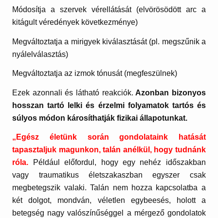
Módosítja a szervek vérellátását (elvörösödött arc a
kitágult véredények következménye)
Megváltoztatja a mirigyek kiválasztását (pl. megszűnik a
nyálelválasztás)
Megváltoztatja az izmok tónusát (megfeszülnek)
Ezek azonnali és látható reakciók.
Azonban bizonyos
hosszan tartó lelki és érzelmi folyamatok tartós és
súlyos módon károsíthatják fizikai állapotunkat.
„Egész életünk során gondolataink hatását
tapasztaljuk magunkon, talán anélkül, hogy tudnánk
róla.
Például előfordul, hogy egy nehéz időszakban
vagy traumatikus életszakaszban egyszer csak
megbetegszik valaki. Talán nem hozza kapcsolatba a
két dolgot, mondván, véletlen egybeesés, holott a
betegség nagy valószínűséggel a mérgező gondolatok