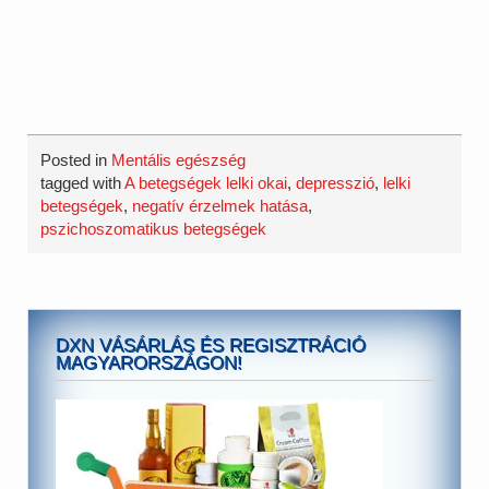
Posted in
Mentális egészség
tagged with
A betegségek lelki okai
,
depresszió
,
lelki
betegségek
,
negatív érzelmek hatása
,
pszichoszomatikus betegségek
DXN VÁSÁRLÁS ÉS REGISZTRÁCIÓ
MAGYARORSZÁGON!