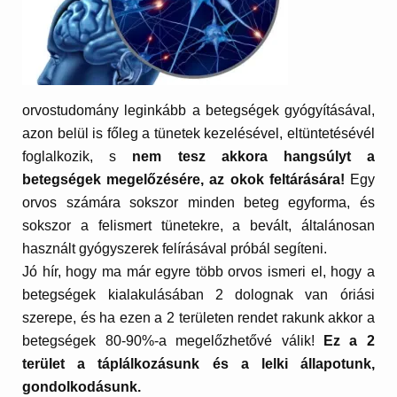
orvostudomány leginkább a betegségek gyógyításával,
azon belül is főleg a tünetek kezelésével, eltüntetésévél
foglalkozik, s
nem tesz akkora hangsúlyt a
betegségek megelőzésére, az okok feltárására!
Egy
orvos számára sokszor minden beteg egyforma, és
sokszor a felismert tünetekre, a bevált, általánosan
használt gyógyszerek felírásával próbál segíteni.
Jó hír, hogy ma már egyre több orvos ismeri el, hogy a
betegségek kialakulásában 2 dolognak van óriási
szerepe, és ha ezen a 2 területen rendet rakunk akkor a
betegségek 80-90%-a megelőzhetővé válik!
Ez a 2
terület a táplálkozásunk és a lelki állapotunk,
gondolkodásunk.