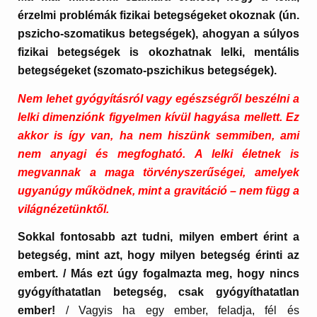
érzelmi problémák fizikai betegségeket okoznak (ún.
pszicho-szomatikus betegségek), ahogyan a súlyos
fizikai betegségek is okozhatnak lelki, mentális
betegségeket (szomato-pszichikus betegségek).
Nem lehet gyógyításról vagy egészségről beszélni a
lelki dimenziónk figyelmen kívül hagyása mellett. Ez
akkor is így van, ha nem hiszünk semmiben, ami
nem anyagi és megfogható. A lelki életnek is
megvannak a maga törvényszerűségei, amelyek
ugyanúgy működnek, mint a gravitáció – nem függ a
világnézetünktől.
Sokkal fontosabb azt tudni, milyen embert érint a
betegség, mint azt, hogy milyen betegség érinti az
embert. / Más ezt úgy fogalmazta meg, hogy nincs
gyógyíthatatlan betegség, csak gyógyíthatatlan
ember!
/ Vagyis ha egy ember, feladja, fél és