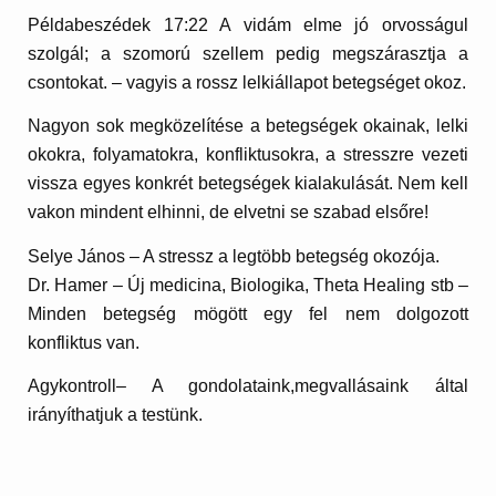
Példabeszédek 17:22 A vidám elme jó orvosságul
szolgál; a szomorú szellem pedig megszárasztja a
csontokat. – vagyis a rossz lelkiállapot betegséget okoz.
Nagyon sok megközelítése a betegségek okainak, lelki
okokra, folyamatokra, konfliktusokra, a stresszre vezeti
vissza egyes konkrét betegségek kialakulását. Nem kell
vakon mindent elhinni, de elvetni se szabad elsőre!
Selye János
– A stressz a legtöbb betegség okozója.
Dr. Hamer
– Új medicina, Biologika, Theta Healing stb –
Minden betegség mögött egy fel nem dolgozott
konfliktus van.
Agykontroll
– A gondolataink,megvallásaink által
irányíthatjuk a testünk.