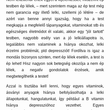
testben ép lélek, – mert szerintem maga az ép test még
nem garancia egy illető lelki, szellemi jó létére – de
azért van benne annyi igazság, hogy ha a test
megkapja a megfelelő tápanyagokat, vitaminokat stb és
egészséges életmódot él valaki, akkor egy “jól tartott”
testben, nagyobb esély van a jó lelkiállapotra is,
legalábbis nem valaminek a hiánya okozhat, lelki
érzelmi problémát, pld depressziót! Fordítva is igaz a
mondás bizonyos szinten, mert ép lélek esetén, a test is
ép lehet! Hisz nagyon sok betegség okozója a nem ép
lélek, a negatív gondolatok érzések, amik
megbetegíthetik a testet!
Azzal is tisztába kell lenni, hogy egyes vitaminok,
ásványi anyagok hiánya befolyásolhatja a lelki
állapotunkat, hangulatunkat, így például a B vitamin
hiánya depresszióhoz vezethet. Egyes