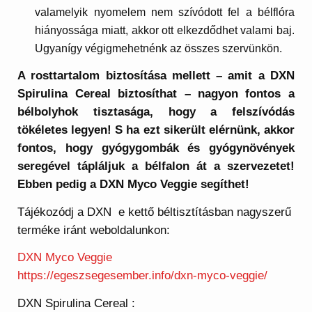
valamelyik nyomelem nem szívódott fel a bélflóra
hiányossága miatt, akkor ott elkezdődhet valami baj.
Ugyanígy végigmehetnénk az összes szervünkön.
A rosttartalom biztosítása mellett – amit a DXN
Spirulina Cereal biztosíthat – nagyon fontos a
bélbolyhok tisztasága, hogy a felszívódás
tökéletes legyen! S ha ezt sikerült elérnünk, akkor
fontos, hogy gyógygombák és gyógynövények
seregével tápláljuk a bélfalon át a szervezetet!
Ebben pedig a DXN Myco Veggie segíthet!
Tájékozódj a DXN e kettő béltisztításban nagyszerű
terméke iránt weboldalunkon:
DXN Myco Veggie
https://egeszsegesember.info/dxn-myco-veggie/
DXN Spirulina Cereal :