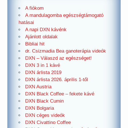
A fiókom
A mandulagomba egészségtámogató
hatásai
A napi DXN kávénk
Ajánlott oldalak
Bibliai hit
dr. Csizmadia Bea ganoterápia videók
DXN – Válaszd az egészséget!
DXN 3 in 1 kávé
DXN árlista 2019
DXN árlista 2026. április 1-től
DXN Austria
DXN Black Coffee – fekete kávé
DXN Black Cumin
DXN Bolgaria
DXN céges videók
DXN Civattino Coffee