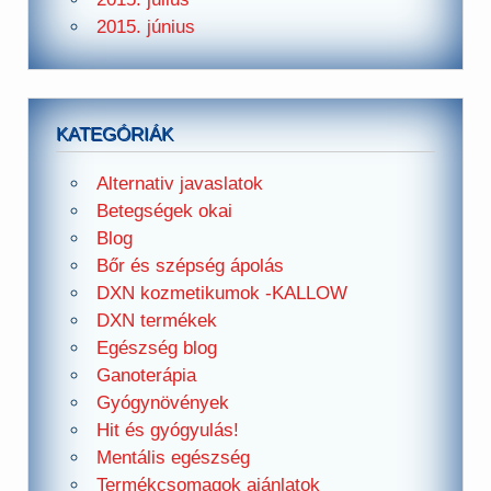
2015. június
KATEGÓRIÁK
Alternativ javaslatok
Betegségek okai
Blog
Bőr és szépség ápolás
DXN kozmetikumok -KALLOW
DXN termékek
Egészség blog
Ganoterápia
Gyógynövények
Hit és gyógyulás!
Mentális egészség
Termékcsomagok ajánlatok