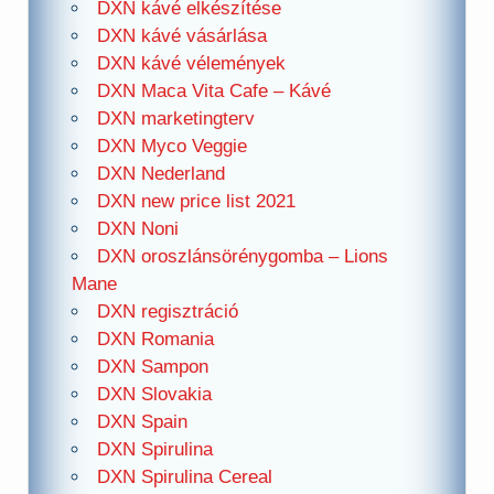
DXN kávé elkészítése
DXN kávé vásárlása
DXN kávé vélemények
DXN Maca Vita Cafe – Kávé
DXN marketingterv
DXN Myco Veggie
DXN Nederland
DXN new price list 2021
DXN Noni
DXN oroszlánsörénygomba – Lions
Mane
DXN regisztráció
DXN Romania
DXN Sampon
DXN Slovakia
DXN Spain
DXN Spirulina
DXN Spirulina Cereal