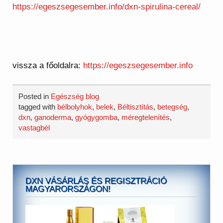
https://egeszsegesember.info/dxn-spirulina-cereal/
vissza a főoldalra:
https://egeszsegesember.info
Posted in
Egészség blog
tagged with
bélbolyhok
,
belek
,
Béltisztítás
,
betegség
,
dxn
,
ganoderma
,
gyógygomba
,
méregtelenítés
,
vastagbél
DXN VÁSÁRLÁS ÉS REGISZTRÁCIÓ
MAGYARORSZÁGON!