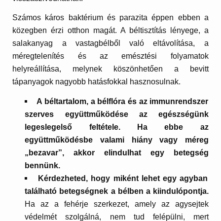
Számos káros baktérium és parazita éppen ebben a
közegben érzi otthon magát. A béltisztítás lényege, a
salakanyag a vastagbélből való eltávolítása, a
méregtelenítés és az emésztési folyamatok
helyreállítása, melynek köszönhetően a bevitt
tápanyagok nagyobb hatásfokkal hasznosulnak.
A béltartalom, a bélflóra és az immunrendszer
szerves együttműködése az egészségünk
legeslegelső feltétele. Ha ebbe az
együttműködésbe valami hiány vagy méreg
„bezavar”, akkor elindulhat egy betegség
bennünk.
Kérdezheted, hogy miként lehet egy agyban
található betegségnek a bélben a kiindulópontja.
Ha az a fehérje szerkezet, amely az agysejtek
védelmét szolgálná, nem tud felépülni, mert