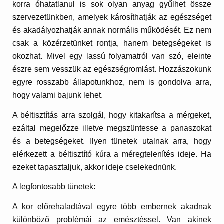
korra óhatatlanul is sok olyan anyag gyűlhet össze
szervezetünkben, amelyek károsíthatják az egészséget
és akadályozhatják annak normális működését. Ez nem
csak a közérzetünket rontja, hanem betegségeket is
okozhat. Mivel egy lassú folyamatról van szó, eleinte
észre sem vesszük az egészségromlást. Hozzászokunk
egyre rosszabb állapotunkhoz, nem is gondolva arra,
hogy valami bajunk lehet.
A béltisztítás arra szolgál, hogy kitakarítsa a mérgeket,
ezáltal megelőzze illetve megszüntesse a panaszokat
és a betegségeket. Ilyen tünetek utalnak arra, hogy
elérkezett a béltisztító kúra a méregtelenítés ideje. Ha
ezeket tapasztaljuk, akkor ideje cselekednünk.
A legfontosabb tünetek:
A kor előrehaladtával egyre több embernek akadnak
különböző problémái az emésztéssel. Van akinek