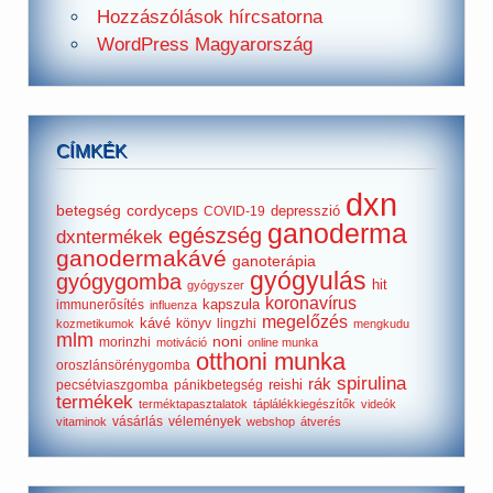
Hozzászólások hírcsatorna
WordPress Magyarország
CÍMKÉK
dxn
betegség
cordyceps
depresszió
COVID-19
ganoderma
egészség
dxntermékek
ganodermakávé
ganoterápia
gyógyulás
gyógygomba
hit
gyógyszer
koronavírus
kapszula
immunerősítés
influenza
megelőzés
kávé
könyv
lingzhi
kozmetikumok
mengkudu
mlm
noni
morinzhi
motiváció
online munka
otthoni munka
oroszlánsörénygomba
spirulina
rák
reishi
pecsétviaszgomba
pánikbetegség
termékek
terméktapasztalatok
táplálékkiegészítők
videók
vásárlás
vélemények
vitaminok
webshop
átverés