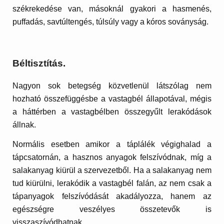
székrekedése van, másoknál gyakori a hasmenés,
puffadás, savtúltengés, túlsúly vagy a kóros soványság.
Béltisztítás.
Nagyon sok betegség közvetlenül látszólag nem
hozható összefüggésbe a vastagbél állapotával, mégis
a háttérben a vastagbélben összegyűlt lerakódások
állnak.
Normális esetben amikor a táplálék végighalad a
tápcsatornán, a hasznos anyagok felszívódnak, míg a
salakanyag kiürül a szervezetből. Ha a salakanyag nem
tud kiürülni, lerakódik a vastagbél falán, az nem csak a
tápanyagok felszívódását akadályozza, hanem az
egészségre veszélyes összetevők is
visszaszívódhatnak.