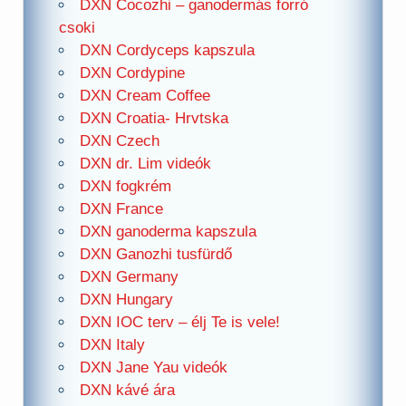
DXN Cocozhi – ganodermás forró
csoki
DXN Cordyceps kapszula
DXN Cordypine
DXN Cream Coffee
DXN Croatia- Hrvtska
DXN Czech
DXN dr. Lim videók
DXN fogkrém
DXN France
DXN ganoderma kapszula
DXN Ganozhi tusfürdő
DXN Germany
DXN Hungary
DXN IOC terv – élj Te is vele!
DXN Italy
DXN Jane Yau videók
DXN kávé ára