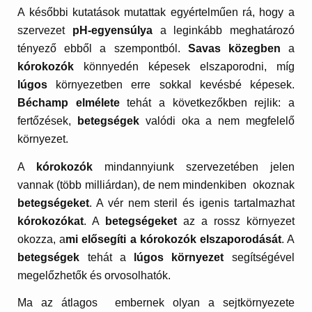
A későbbi kutatások mutattak egyértelműen rá, hogy a
szervezet
pH-egyensúlya
a leginkább meghatározó
tényező ebből a szempontból.
Savas közegben
a
kórokozók
könnyedén képesek elszaporodni, míg
lúgos
környezetben erre sokkal kevésbé képesek.
Béchamp elmélete
tehát a következőkben rejlik: a
fertőzések,
betegségek
valódi oka a nem megfelelő
környezet.
A
kórokozók
mindannyiunk szervezetében jelen
vannak (több milliárdan), de nem mindenkiben okoznak
betegségeket
. A vér nem steril és igenis tartalmazhat
kórokozókat
. A
betegségeket
az a rossz környezet
okozza, a
mi elősegíti a kórokozók elszaporodását
. A
betegségek
tehát a
lúgos környezet
segítségével
megelőzhetők és orvosolhatók.
Ma az átlagos embernek olyan a sejtkörnyezete