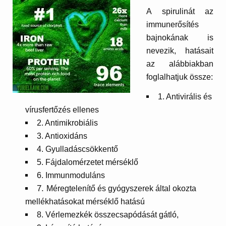
A spirulinát az
immunerősítés
bajnokának is
nevezik, hatásait
az alábbiakban
foglalhatjuk össze:
1. Antivirális és
vírusfertőzés ellenes
2. Antimikrobiális
3. Antioxidáns
4. Gyulladáscsökkentő
5. Fájdalomérzetet mérséklő
6. Immunmoduláns
7.
Méregtelenítő és gyógyszerek által okozta
mellékhatásokat mérséklő hatású
8. Vérlemezkék összecsapódását gátló,