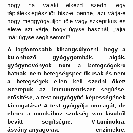
hogy ha valaki elkezd szedni egy
táplálékkiegészítőt hisz-e benne, azt várja-e
hogy meggyógyuljon tőle vagy szkeptikus és
eleve azt várja, hogy úgyse használ, „rajta
már úgyse segít semmi”!
A legfontosabb kihangsúlyozni, hogy a
különböző gyógygombák, algák,
gyógynövények nem a betegségekre
hatnak, nem betegségspecifikusak és nem
a betegségek ellen kell szedni őket!
Szerepük az immunrendszer segítése,
erősítése, a test öngyógyító képességének
támogatása! A test gyógyítja önmagát, de
ehhez a munkához szükség van kívülről
bevitt segítségre. Vitaminokra,
ásványianyagokra, enzimekre,