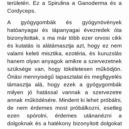
területén. Ez a Spirulina a Ganoderma és a
Cordyceps.
A gyógygombák és gyógynövények
hatóanyagai és tápanyagai évezredek óta
bizonyítottak, s ma már több ezer orvosi cikk
és kutatás is alátámasztja azt, hogy ez nem
valami keleti misztika, ezotéria, és kuruzslás
hanem olyan anyagok amikre a szervezetnek
szüksége van, hogy tökéletesen működjön.
Óriási mennyiségű tapasztalat és megfigyelés
támasztja alá, hogy ezek a gyógygombák
milyen jó hatással vannak a szervezetre
annak működésére. Mindent ki lehet próbálni,
de nem érdemes most próbálkozni, esetleg
ezen spórolni, érdemes utánanézni a
dolgoknak és a hatékony bizonyított dolgokat