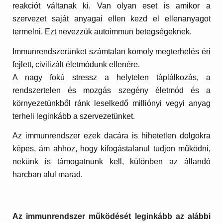
reakciót váltanak ki. Van olyan eset is amikor a
szervezet saját anyagai ellen kezd el ellenanyagot
termelni. Ezt nevezzük autoimmun betegségeknek.
Immunrendszerünket számtalan komoly megterhelés éri
fejlett, civilizált életmódunk ellenére.
A nagy fokú stressz a helytelen táplálkozás, a
rendszertelen és mozgás szegény életmód és a
környezetünkből ránk leselkedő milliónyi vegyi anyag
terheli leginkább a szervezetünket.
Az immunrendszer ezek dacára is hihetetlen dolgokra
képes, ám ahhoz, hogy kifogástalanul tudjon működni,
nekünk is támogatnunk kell, különben az állandó
harcban alul marad.
Az immunrendszer működését leginkább az alábbi