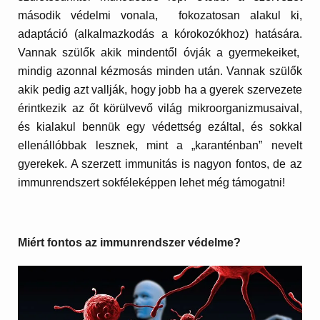
második védelmi vonala, fokozatosan alakul ki,
adaptáció (alkalmazkodás a kórokozókhoz) hatására.
Vannak szülők akik mindentől óvják a gyermekeiket,
mindig azonnal kézmosás minden után. Vannak szülők
akik pedig azt vallják, hogy jobb ha a gyerek szervezete
érintkezik az őt körülvevő világ mikroorganizmusaival,
és kialakul bennük egy védettség ezáltal, és sokkal
ellenállóbbak lesznek, mint a „karanténban” nevelt
gyerekek. A szerzett immunitás is nagyon fontos, de az
immunrendszert sokféleképpen lehet még támogatni!
Miért fontos az immunrendszer védelme?