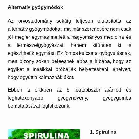
Alternatív gyógymódok
Az orvostudomány sokáig teljesen elutasította az
alternatív gyógymódokat, ma már szerencsére nem csak
jól megfér egymás mellett a hagyományos medicina és
a természetgyógyászat, hanem kitűnően ki is
egészíthetik egymást. Ez fontos kulcsa a gyógyulásnak,
mert bizony sokan beleesnek abba a hibába, hogy az
egyiket a másikkal próbálják helyettesíteni, ahelyett,
hogy együtt alkalmaznák őket.
Ebben a cikkben az 5 legtöbbször ajánlott és
leghatékonyabb gyógynövény, gyógygomba
bemutatásával foglalkozunk.
1. Spirulina