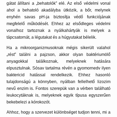
gátat állítani a „behatolók” elé. Az első védelmi vonal
ahol a behatoló akadályba ütközik, a bőr, melynek
enyhén savas pH-ja biztosítja védő funkciójának
megfelelő működését. Ehhez az elsődleges védelmi
vonalhoz tartoznak a nyálkahártyák is melyek a
tápcsatornát, a légutakat és a húgyutakat bélelik.
Ha a mikroorganizmusoknak mégis sikerült valahol
„rést” találni a pajzson, akkor olyan baktériumölő
anyagokkal találkoznak, melyeknek hatására
elpusztulnak. Sósav tartalma révén a gyomornedv ilyen
baktericid hatással rendelkezik. Ehhez hasonló
tulajdonságú a könnyben, nyálban fellelhető lizozim
nevű enzim is. Fontos szerepük van a vérben található
leukocytáknak is, melyeknek egyik típusa egyszerűen
bekebelezi a kórokozót.
Ahhoz, hogy a szervezet különbséget tudjon tenni, mi a