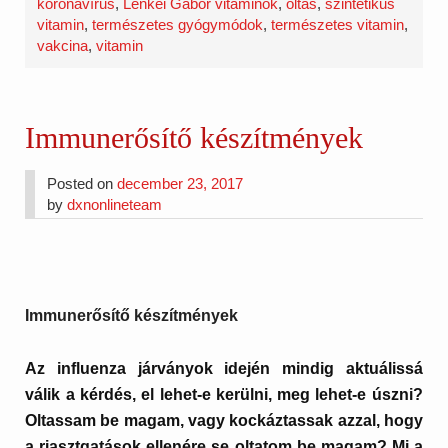
koronavírus
,
Lenkei Gábor vitaminok
,
oltás
,
szintetikus
vitamin
,
természetes gyógymódok
,
természetes vitamin
,
vakcina
,
vitamin
Immunerősítő készítmények
Posted on
december 23, 2017
by
dxnonlineteam
Immunerősítő készítmények
Az influenza járványok idején mindig aktuálissá
válik a kérdés, el lehet-e kerülni, meg lehet-e úszni?
Oltassam be magam, vagy kockáztassak azzal, hogy
a riasztgatások ellenére se oltatom be magam?
Mi a