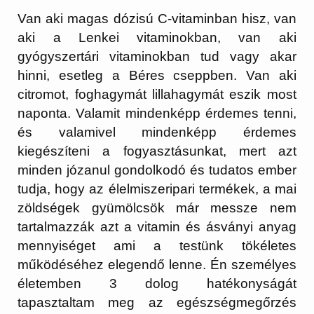
Van aki magas dózisú C-vitaminban hisz, van
aki a Lenkei vitaminokban, van aki
gyógyszertári vitaminokban tud vagy akar
hinni, esetleg a Béres cseppben. Van aki
citromot, foghagymát lillahagymát eszik most
naponta. Valamit mindenképp érdemes tenni,
és valamivel mindenképp érdemes
kiegészíteni a fogyasztásunkat, mert azt
minden józanul gondolkodó és tudatos ember
tudja, hogy az élelmiszeripari termékek, a mai
zöldségek gyümölcsök már messze nem
tartalmazzák azt a vitamin és ásványi anyag
mennyiséget ami a testünk tökéletes
működéséhez elegendő lenne. Én személyes
életemben 3 dolog hatékonyságát
tapasztaltam meg az egészségmegőrzés