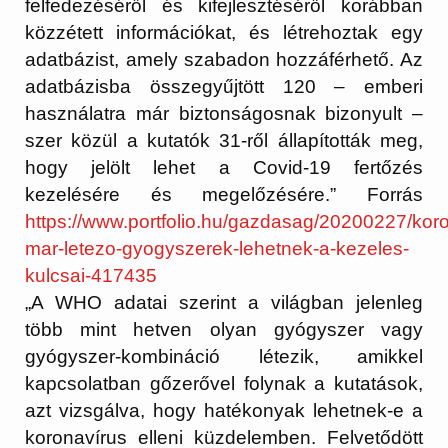
felfedezéséről és kifejlesztéséről korábban
közzétett információkat, és létrehoztak egy
adatbázist, amely szabadon hozzáférhető. Az
adatbázisba összegyűjtött 120 – emberi
használatra már biztonságosnak bizonyult –
szer közül a kutatók 31-ről állapították meg,
hogy jelölt lehet a Covid-19 fertőzés
kezelésére és megelőzésére.” Forrás
https://www.portfolio.hu/gazdasag/20200227/koro
mar-letezo-gyogyszerek-lehetnek-a-kezeles-
kulcsai-417435
„A WHO adatai szerint a világban jelenleg
több mint hetven olyan gyógyszer vagy
gyógyszer-kombináció létezik, amikkel
kapcsolatban gőzerővel folynak a kutatások,
azt vizsgálva, hogy hatékonyak lehetnek-e a
koronavírus elleni küzdelemben. Felvetődött