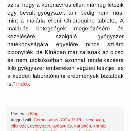
az is, hogy a koronavírus ellen már rég létezik
egy bevált gyógyszer, ami pedig nem más,
mint a malária elleni Chloroquine tabletta. A
maláriás betegségek megelőzésére és
kezelésére szolgáló gyógyszer
hatékonyságára egyelőre nincs szilárd
bizonyíték, de Kínában már zajlanak az olcsó
és nem utolsósorban azonnal rendelkezésre
álló gyógyszer embereken végzett tesztjei, és
a kezdeti laboratóriumi eredmények biztatóak
is.”
Index
Posted in
Blog
tagged with
Corona vírus
,
COVID-19
,
ellenanyag
,
ellenszer
,
gyógyszer
,
gyógyulás
,
karantén
,
kórház
,