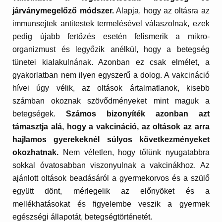
járványmegelőző módszer.
Alapja, hogy az oltásra az
immunsejtek antitestek termelésével válaszolnak, ezek
pedig újabb fertőzés esetén felismerik a mikro-
organizmust és legyőzik anélkül, hogy a betegség
tünetei kialakulnának. Azonban ez csak elmélet, a
gyakorlatban nem ilyen egyszerű a dolog. A vakcináció
hívei úgy vélik, az oltások ártalmatlanok, kisebb
számban okoznak szövődményeket mint maguk a
betegségek.
Számos bizonyíték azonban azt
támasztja alá, hogy a vakcináció, az oltások az arra
hajlamos gyerekeknél súlyos következményeket
okozhatnak.
Nem véletlen, hogy tőlünk nyugatabbra
sokkal óvatosabban viszonyulnak a vakcinákhoz. Az
ajánlott oltások beadásáról a gyermekorvos és a szülő
együtt dönt, mérlegelik az előnyöket és a
mellékhatásokat és figyelembe veszik a gyermek
egészségi állapotát, betegségtörténetét.