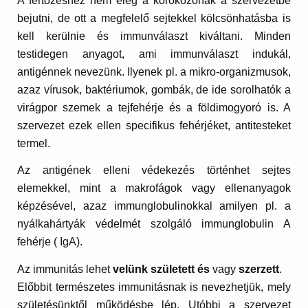
A fertőzéshez nem elég a kórokozónak a szervezetbe
bejutni, de ott a megfelelő sejtekkel kölcsönhatásba is
kell kerülnie és immunválaszt kiváltani. Minden
testidegen anyagot, ami immunválaszt indukál,
antigénnek nevezünk. Ilyenek pl. a mikro-organizmusok,
azaz vírusok, baktériumok, gombák, de ide sorolhatók a
virágpor szemek a tejfehérje és a földimogyoró is. A
szervezet ezek ellen specifikus fehérjéket, antitesteket
termel.
Az antigének elleni védekezés történhet sejtes
elemekkel, mint a makrofágok vagy ellenanyagok
képzésével, azaz immunglobulinokkal amilyen pl. a
nyálkahártyák védelmét szolgáló immunglobulin A
fehérje ( IgA).
Az immunitás lehet
velünk
született
és
vagy
szerzett
.
Előbbit természetes immunitásnak is nevezhetjük, mely
születésünktől működésbe lép. Utóbbi a szervezet