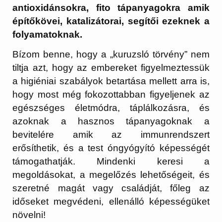
antioxidánsokra, fito tápanyagokra amik
építőkövei, katalizátorai, segítői ezeknek a
folyamatoknak.
Bízom benne, hogy a „kuruzsló törvény” nem
tiltja azt, hogy az embereket figyelmeztessük
a higiéniai szabályok betartása mellett arra is,
hogy most még fokozottabban figyeljenek az
egészséges életmódra, táplálkozásra, és
azoknak a hasznos tápanyagoknak a
bevitelére amik az immunrendszert
erősíthetik, és a test óngyógyító képességét
támogathatják. Mindenki keresi a
megoldásokat, a megelőzés lehetőségeit, és
szeretné magát vagy családját, főleg az
időseket megvédeni, ellenálló képességüket
növelni!