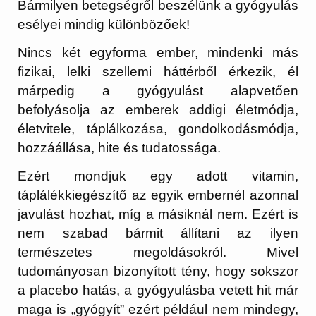
Bármilyen betegségről beszélünk a gyógyulás
esélyei mindig különbözőek!
Nincs két egyforma ember, mindenki más
fizikai, lelki szellemi háttérből érkezik, él
márpedig a gyógyulást alapvetően
befolyásolja az emberek addigi életmódja,
életvitele, táplálkozása, gondolkodásmódja,
hozzáállása, hite és tudatossága.
Ezért mondjuk egy adott vitamin,
táplálékkiegészítő az egyik embernél azonnal
javulást hozhat, míg a másiknál nem. Ezért is
nem szabad bármit állítani az ilyen
természetes megoldásokról. Mivel
tudományosan bizonyított tény, hogy sokszor
a placebo hatás, a gyógyulásba vetett hit már
maga is „gyógyít” ezért például nem mindegy,