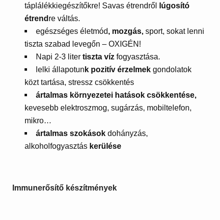
táplálékkiegészítőkre! Savas étrendről
lúgosító
étrend
re váltás.
egészséges életmód
, mozgás,
sport, sokat lenni
tiszta szabad levegőn – OXIGÉN!
Napi 2-3 liter
tiszta víz
fogyasztása.
lelki állapotun
k pozitív érzelmek
gondolatok
közt tartása, stressz csökkentés
ártalmas környezetei hatások csökkentése,
kevesebb elektroszmog, sugárzás, mobiltelefon,
mikro…
ártalmas szokások
dohányzás,
alkoholfogyasztás
kerülése
Immunerősítő készítmények