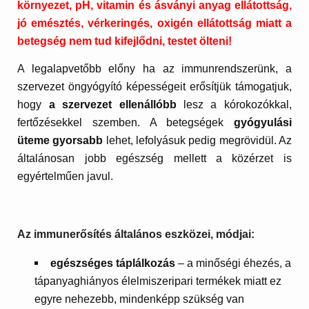
környezet, pH, vitamin és ásványi anyag ellátottság,
jó emésztés, vérkeringés, oxigén ellátottság miatt a
betegség nem tud kifejlődni, testet ölteni!
A legalapvetőbb előny ha az immunrendszerünk, a
szervezet öngyógyító képességeit erősítjük támogatjuk,
hogy
a szervezet ellenállóbb
lesz a kórokozókkal,
fertőzésekkel szemben. A betegségek
gyógyulási
üteme gyorsabb
lehet, lefolyásuk pedig megrövidül. Az
általánosan jobb egészség mellett a közérzet is
egyértelműen javul.
Az immunerősítés általános eszközei, módjai:
egészséges táplálkozás
– a minőségi éhezés, a
tápanyaghiányos élelmiszeripari termékek miatt ez
egyre nehezebb, mindenképp szükség van