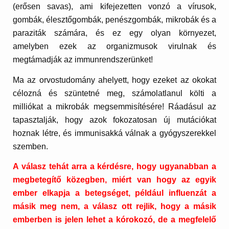
(erősen savas), ami kifejezetten vonzó a vírusok,
gombák, élesztőgombák, penészgombák, mikrobák és a
paraziták számára, és ez egy olyan környezet,
amelyben ezek az organizmusok virulnak és
megtámadják az immunrendszerünket!
Ma az orvostudomány ahelyett, hogy ezeket az okokat
célozná és szüntetné meg, számolatlanul költi a
milliókat a mikrobák megsemmisítésére! Ráadásul az
tapasztalják, hogy azok fokozatosan új mutációkat
hoznak létre, és immunisakká válnak a gyógyszerekkel
szemben.
A válasz tehát arra a kérdésre, hogy ugyanabban a
megbetegítő közegben, miért van hogy az egyik
ember elkapja a betegséget, például influenzát a
másik meg nem, a válasz ott rejlik, hogy a másik
emberben is jelen lehet a kórokozó, de a megfelelő