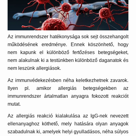
Az immunrendszer hatékonysága sok sejt összehangolt
működésének eredménye. Ennek köszönhető, hogy
nem kapunk el különböző fertőzéses betegségeket,
nem alakulnak ki a testünkben különböző daganatok és
nem leszünk allergiások.
Az immunvédekezésben néha keletkezhetnek zavarok.
Ilyen pl. amikor allergiás betegségekben az
immunrendszer ártalmatlan anyagra fokozott reakciót
mutat.
Az allergiás reakció kialakulása az IgG-nek nevezett
ellenanyaghoz köthető, mely hatására olyan anyagok
szabadulnak ki, amelyek helyi gyulladásos, néha súlyos