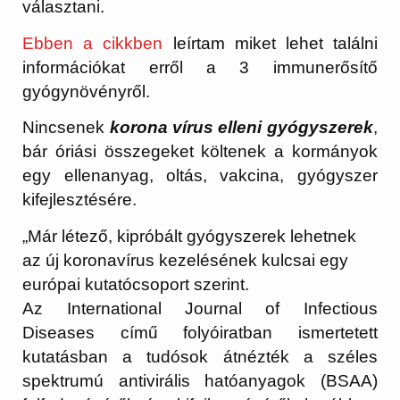
választani.
Ebben a cikkben
leírtam miket lehet találni
információkat erről a 3 immunerősítő
gyógynövényről.
Nincsenek
korona vírus elleni gyógyszerek
,
bár óriási összegeket költenek a kormányok
egy ellenanyag, oltás, vakcina, gyógyszer
kifejlesztésére.
„Már létező, kipróbált gyógyszerek lehetnek
az új koronavírus kezelésének kulcsai egy
európai kutatócsoport szerint.
Az International Journal of Infectious
Diseases című folyóiratban ismertetett
kutatásban a tudósok átnézték a széles
spektrumú antivirális hatóanyagok (BSAA)