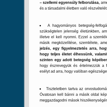
– szellemi egyensúly felborulása,
ame
és a társadalmi életben való részvételét
A hagyományos betegség-felfogá
szükségtelen jelenség életünkben, am
illetve el kell nyomni. Ezzel a szeml
másik megközelítése, szemlélete, ame
jelzés, egy figyelmeztetés arra, ho
hogy teljes életet élhessünk, valam
szinten egy adott betegség képében
hogy észrevegyük és értelmezzük a fi
esélyt ad arra, hogy valóban egészsé
Tiszteletben tartva az orvostudom
Óvatosan kell bánni a másik oldal képv
meggazdagodni mások hiszékenységén,