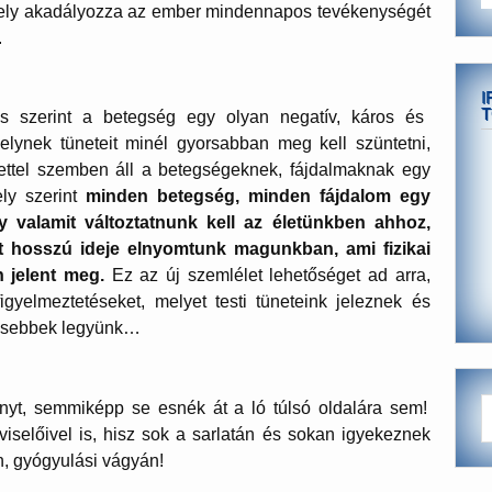
ly akadályozza az ember mindennapos tevékenységét
.
I
T
s szerint a betegség egy olyan negatív, káros és
elynek tüneteit minél gyorsabban meg kell szüntetni,
élettel szemben áll a betegségeknek, fájdalmaknak egy
ly szerint
minden betegség, minden fájdalom egy
gy valamit változtatnunk kell az életünkben ahhoz,
it hosszú ideje elnyomtunk magunkban, ami fizikai
 jelent meg.
Ez az új szemlélet lehetőséget ad arra,
gyelmeztetéseket, melyet testi tüneteink jeleznek és
gesebbek legyünk…
ányt, semmiképp se esnék át a ló túlsó oldalára sem!
iselőivel is, hisz sok a sarlatán és sokan igyekeznek
 gyógyulási vágyán!