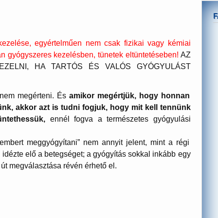
kezelése, egyértelműen nem csak fizikai vagy kémiai
n gyógyszeres kezelésben, tünetek eltüntetéseben!
AZ
EZELNI, HA TARTÓS ÉS VALÓS GYÓGYULÁST
anem megérteni. És
amikor megértjük, hogy honnan
ünk, akkor azt is tudni fogjuk, hogy mit kell tennünk
ntethessük,
ennél fogva a természetes gyógyulási
embert meggyógyítani” nem annyit jelent, mint a régi
z idézte elő a betegséget; a gyógyítás sokkal inkább egy
 út megválasztása révén érhető el.