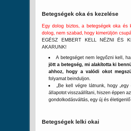
Betegségek oka és kezelése
Egy dolog biztos, a betegségek oka és 
dolog, nem szabad, hogy kimerüljön csupá
EGÉSZ EMBERT KELL NÉZNI ÉS K
AKARUNK!
A betegséget nem legyőzni kell, h
jött a betegség, mi alakította ki benn
ahhoz, hogy a valódi okot megszü
folyamat beinduljon.
„Be kell végre látnunk, hogy „egy 
állapotot visszaállítani, hiszen éppen a
gondolkodásváltás, egy új és életigenlő
Betegségek lelki okai