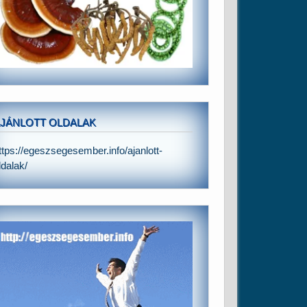
JÁNLOTT OLDALAK
ttps://egeszsegesember.info/ajanlott-
ldalak/