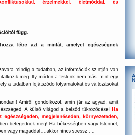
 konfliktusokkal, érzelmekkel, életmóddal, és
cióitól függ.
ozza létre azt a mintát, amelyet egészségnek
avara mindig a tudatban, az információk szintjén van
A
mutatkozik meg.
Ily módon a testünk nem más, mint egy
ely a tudatban lejátszódó folyamatokat és változásokat
ondani! Amiről gondolkozol, amin jár az agyad, amit
egészséged! A külső világod a belsőd tükröződése!
Ha
 az egészségeden, megjelenéseden, környezeteden,
ben betegednek meg! Ha békességben vagy Istennel,
ben vagy magaddal….akkor nincs stressz…..