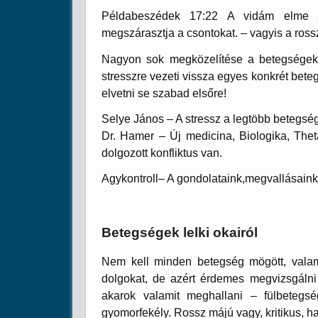
Példabeszédek 17:22 A vidám elme j
megszárasztja a csontokat. – vagyis a rossz
Nagyon sok megközelítése a betegségek ok
stresszre vezeti vissza egyes konkrét bete
elvetni se szabad elsőre!
Selye János
– A stressz a legtöbb betegsé
Dr. Hamer
– Új medicina, Biologika, The
dolgozott konfliktus van.
Agykontroll
– A gondolataink,megvallásaink á
Betegségek lelki okairól
Nem kell minden betegség mögött, valami s
dolgokat, de azért érdemes megvizsgáln
akarok valamit meghallani – fülbetegs
gyomorfekély. Rossz májú vagy, kritikus, 