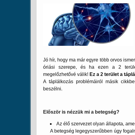
Jó hír, hogy ma már egyre több orvos isme
óriási szerepe, és ha ezen a 2 terü
megelőzhetővé válik!
Ez a 2 terület a táp
A táplálkozás problémáiról másik cikkb
beszélni.
Először is nézzük mi a betegség?
Az élő szervezet olyan állapota, ame
A betegség legegyszerűbben úgy fogalm