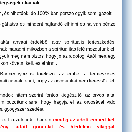
etegségek okainak.
, és hihetőek, de 100%-ban persze egyik sem igazolt.
lgáltatva és mindent hajlandó elhinni és ha van pénze
kár anyagi érdekből akár spirituális terjeszkedés,
anak maradni miközben a spiritualitás felé mozdulunk el!
gyult még nem biztos, hogy jó az a dolog! Attól mert egy
on követni kell, és elhinni.
Bármennyire is törekszik az ember a természetes
atikusnak lenni, hogy az orvosunkat nem keressük fel,
dok hitem szerint fontos kiegészítői az orvos által
m buzdítunk arra, hogy hagyja el az orvosával való
st, gyógyszer szedést!
 kell kezelnünk,
hanem
mindig az adott embert kell
 lény, adott gondolat és hiedelem világgal,