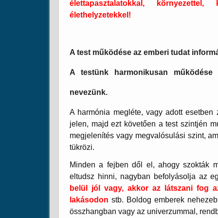
élettapasztalatokkal, környezettel,
élethelyzetekkel!
A test működése az emberi tudat informá
A testünk harmonikusan működése h
nevezünk.
A harmónia megléte, vagy adott esetben z
jelen, majd ezt követően a test szintjén 
megjelenítés vagy megvalósulási szint, am
tükrözi.
Minden a fejben dől el, ahogy szokták m
eltudsz hinni, nagyban befolyásolja az 
belül jól vagy, akkor az látszani fog
lakásodon
stb. Boldog emberek nehezeb
összhangban vagy az univerzummal, rend