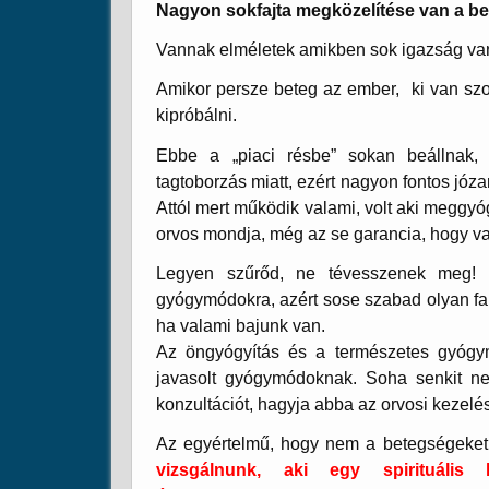
Nagyon sokfajta megközelítése van a b
Vannak elméletek amikben sok igazság van
Amikor persze beteg az ember, ki van szo
kipróbálni.
Ebbe a „piaci résbe” sokan beállnak, a
tagtoborzás miatt, ezért nagyon fontos józ
Attól mert működik valami, volt aki meggyó
orvos mondja, még az se garancia, hogy vak
Legyen szűrőd, ne tévesszenek meg! 
gyógymódokra, azért sose szabad olyan fan
ha valami bajunk van.
Az öngyógyítás és a természetes gyógymó
javasolt gyógymódoknak. Soha senkit ne
konzultációt, hagyja abba az orvosi kezelé
Az egyértelmű, hogy nem a betegségeket
vizsgálnunk, aki egy spirituális