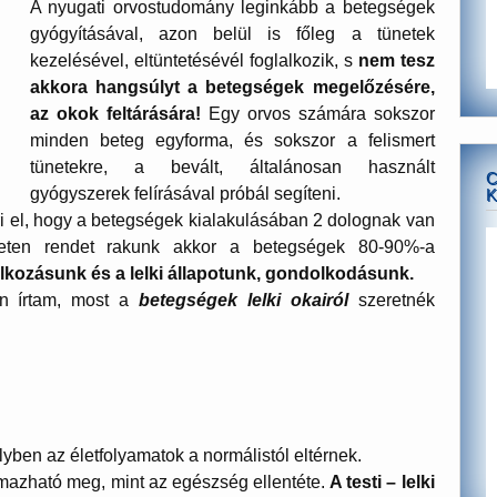
A nyugati orvostudomány leginkább a betegségek
gyógyításával, azon belül is főleg a tünetek
kezelésével, eltüntetésévél foglalkozik, s
nem tesz
akkora hangsúlyt a betegségek megelőzésére,
az okok feltárására!
Egy orvos számára sokszor
minden beteg egyforma, és sokszor a felismert
tünetekre, a bevált, általánosan használt
C
gyógyszerek felírásával próbál segíteni.
K
ri el, hogy a betegségek kialakulásában 2 dolognak van
leten rendet rakunk akkor a betegségek 80-90%-a
lálkozásunk és a lelki állapotunk, gondolkodásunk.
en írtam, most a
betegségek lelki okairól
szeretnék
lyben az életfolyamatok a normálistól eltérnek.
azható meg, mint az egészség ellentéte.
A testi – lelki