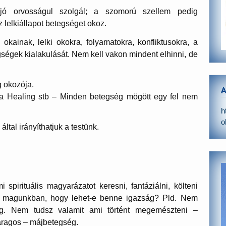
ó orvosságul szolgál; a szomorú szellem pedig
 lelkiállapot betegséget okoz.
ainak, lelki okokra, folyamatokra, konfliktusokra, a
gségek kialakulását. Nem kell vakon mindent elhinni, de
g okozója.
A
ta Healing stb – Minden betegség mögött egy fel nem
h
o
ltal irányíthatjuk a testünk.
pirituális magyarázatot keresni, fantáziálni, költeni
i magunkban, hogy lehet-e benne igazság? Pld. Nem
ég. Nem tudsz valamit ami történt megemészteni –
haragos – májbetegség.