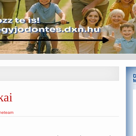
D
kai
ineteam