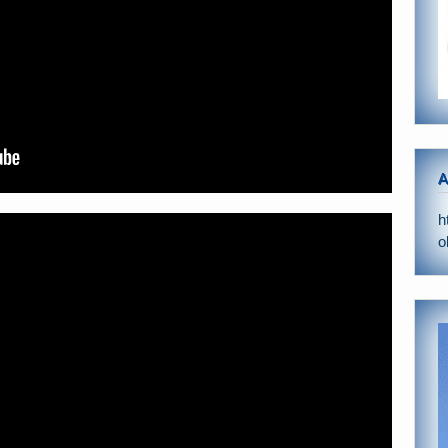
A
h
o