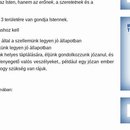
 az Isten, hanem az
erőnek
, a
szeretetnek
és a
3 területére van gondja Istennek.
I
T
shoz kell
 által a szellemünk legyen jó állapotban
lkünk legyen jó állapotban
nk helyes táplálására, éljünk gondolkozzunk józanul, és
enyegető valós veszélyeket., például egy józan ember
hogy szükség van rájuk.
émában: