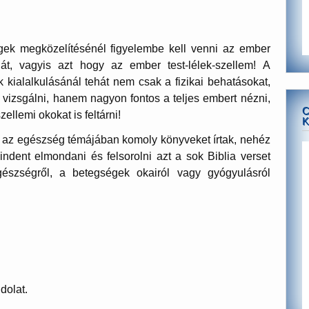
gek megközelítésénél figyelembe kell venni az ember
át, vagyis azt hogy az ember test-lélek-szellem! A
 kialalkulásánál tehát nem csak a fizikai behatásokat,
l vizsgálni, hanem nagyon fontos a teljes embert nézni,
C
szellemi okokat is feltárni!
K
s az egészség témájában komoly könyveket írtak, nehéz
mindent elmondani és felsorolni azt a sok Biblia verset
észségről, a betegségek okairól vagy gyógyulásról
dolat.