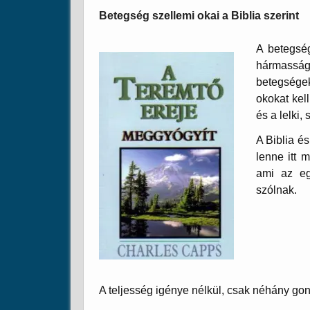
Betegség szellemi okai a Biblia szerint
A betegsé
hármasság
betegségek
okokat kel
és a lelki, 
A Biblia é
lenne itt 
ami az eg
szólnak.
A teljesség igénye nélkül, csak néhány gon