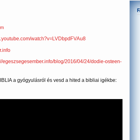
tm
ww.youtube.com/watch?v=LVDbpdFVAu8
.info
://egeszsegesember.info/blog/2016/04/24/dodie-osteen-
BLIA a gyógyulásról és vesd a hited a bibliai igékbe: