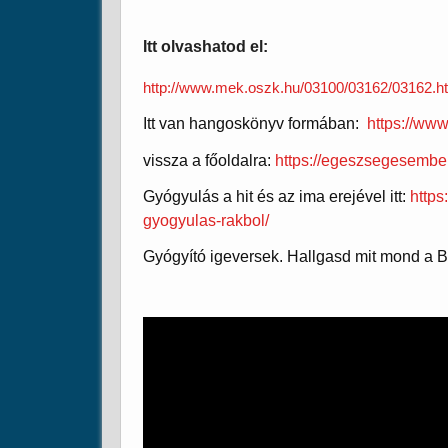
Itt olvashatod el:
http://www.mek.oszk.hu/03100/03162/03162.h
Itt van hangoskönyv formában:
https://w
vissza a főoldalra:
https://egeszsegesember
Gyógyulás a hit és az ima erejével itt:
https
gyogyulas-rakbol/
Gyógyító igeversek. Hallgasd mit mond a BI