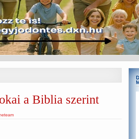
D
kai a Biblia szerint
ineteam