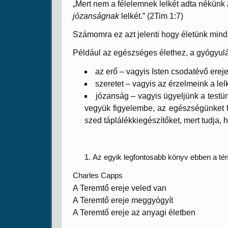
„Mert nem a félelemnek lelkét adta nékünk
józanságnak
lelkét.” (2Tim 1:7)
Számomra ez azt jelenti hogy életünk mind 
Például az egészséges élethez, a gyógyulá
az erő – vagyis Isten csodatévő ereje
szeretet – vagyis az érzelmeink a le
józanság – vagyis ügyeljünk a testü
vegyük figyelembe, az egészségünket f
szed táplálékkiegészítőket, mert tudja, 
Az egyik legfontosabb könyv ebben a t
Charles Capps
A Teremtő ereje veled van
A Teremtő ereje meggyógyít
A Teremtő ereje az anyagi életben