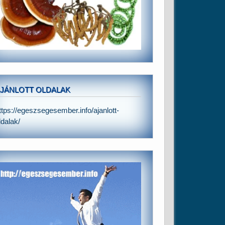
JÁNLOTT OLDALAK
ttps://egeszsegesember.info/ajanlott-
ldalak/