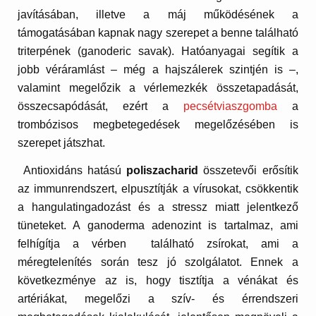
javításában, illetve a máj működésének a
támogatásában kapnak nagy szerepet a benne található
triterpének (ganoderic savak). Hatóanyagai segítik a
jobb véráramlást – még a hajszálerek szintjén is –,
valamint megelőzik a vérlemezkék összetapadását,
összecsapódását, ezért a
pecsétviaszgomba
a
trombózisos megbetegedések megelőzésében is
szerepet játszhat.
Antioxidáns hatású
poliszacharid
összetevői erősítik
az immunrendszert, elpusztítják a vírusokat, csökkentik
a hangulatingadozást és a stressz miatt jelentkező
tüneteket. A ganoderma adenozint is tartalmaz, ami
felhígítja a vérben található zsírokat, ami a
méregtelenítés során tesz jó szolgálatot. Ennek a
következménye az is, hogy tisztítja a vénákat és
artériákat, megelőzi a szív- és érrendszeri