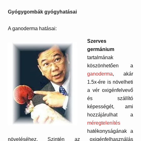
Gyógygombák gyógyhatásai
A ganoderma hatásai:
Szerves
germánium
tartalmának
köszönhetően a
ganoderma
, akár
1.5x-ére is növelheti
a vér oxigénfelvevő
és szállító
képességét, ami
hozzájárulhat a
méregtelenítés
hatékonyságának a
növeléséhez. Szintén az oxigénfelhasználás