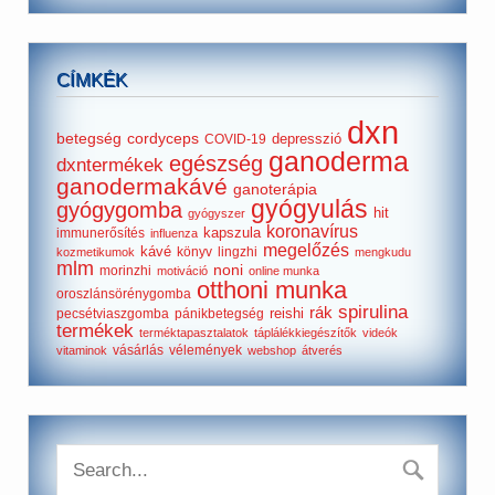
CÍMKÉK
dxn
betegség
cordyceps
depresszió
COVID-19
ganoderma
egészség
dxntermékek
ganodermakávé
ganoterápia
gyógyulás
gyógygomba
hit
gyógyszer
koronavírus
kapszula
immunerősítés
influenza
megelőzés
kávé
könyv
lingzhi
kozmetikumok
mengkudu
mlm
noni
morinzhi
motiváció
online munka
otthoni munka
oroszlánsörénygomba
spirulina
rák
reishi
pecsétviaszgomba
pánikbetegség
termékek
terméktapasztalatok
táplálékkiegészítők
videók
vásárlás
vélemények
vitaminok
webshop
átverés