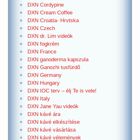
DXN Cordypine
DXN Cream Coffee
DXN Croatia- Hrvtska
DXN Czech
DXN dr. Lim videók
DXN fogkrém
DXN France
DXN ganoderma kapszula
DXN Ganozhi tusfürdő
DXN Germany
DXN Hungary
DXN IOC terv – élj Te is vele!
DXN Italy
DXN Jane Yau videók
DXN kávé ára
DXN kávé elkészítése
DXN kávé vásárlása
DXN kávé vélemények