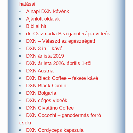
hatásai
A napi DXN kávénk
Ajánlott oldalak
Bibliai hit
dr. Csizmadia Bea ganoterápia videók
DXN – Válaszd az egészséget!
DXN 3 in 1 kávé
DXN árlista 2019
DXN árlista 2026. április 1-től
DXN Austria
DXN Black Coffee – fekete kávé
DXN Black Cumin
DXN Bolgaria
DXN céges videók
DXN Civattino Coffee
DXN Cocozhi – ganodermás forró
csoki
DXN Cordyceps kapszula