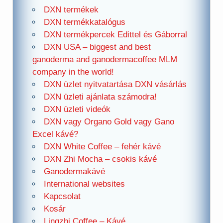
DXN termékek
DXN termékkatalógus
DXN termékpercek Edittel és Gáborral
DXN USA – biggest and best
ganoderma and ganodermacoffee MLM
company in the world!
DXN üzlet nyitvatartása DXN vásárlás
DXN üzleti ajánlata számodra!
DXN üzleti videók
DXN vagy Organo Gold vagy Gano
Excel kávé?
DXN White Coffee – fehér kávé
DXN Zhi Mocha – csokis kávé
Ganodermakávé
International websites
Kapcsolat
Kosár
Lingzhi Coffee – Kávé