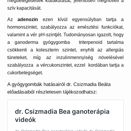
megbetegedések kialakulását, jelentősen megnöveli a
szív kapacitását.
Az
adenozin
ezen kívül egyensúlyban tartja a
hormonszintet, szabályozza az emésztési funkciókat,
valamint a vér pH-szintjét. Tudományosan igazolt, hogy
a ganoderma gyógygomba triterpenoid tartalma
csökkenti a koleszterin szintet, enyhíti az allergiás
tüneteket, míg az inzulinmennyiség növelésével
szabályozza a vércukorszintet, ezzel kordában tartja a
cukorbetegséget.
A gyógygombák hatásairól dr. Csizmadia Beáta
előadásaiból részletesen tájékozodhatsz: