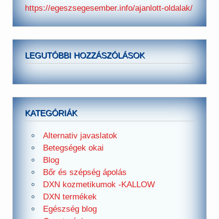
https://egeszsegesember.info/ajanlott-oldalak/
LEGUTÓBBI HOZZÁSZÓLÁSOK
KATEGÓRIÁK
Alternativ javaslatok
Betegségek okai
Blog
Bőr és szépség ápolás
DXN kozmetikumok -KALLOW
DXN termékek
Egészség blog