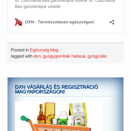
Posted in
Egészség blog
tagged with
dxn
,
gyógygombák hatásai
,
gyógyulás
DXN VÁSÁRLÁS ÉS REGISZTRÁCIÓ
MAGYARORSZÁGON!