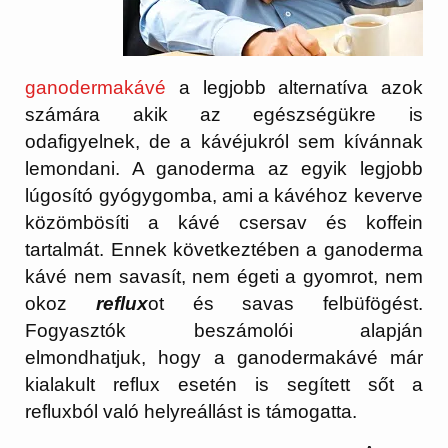
ganodermakávé
a legjobb alternatíva azok
számára akik az egészségükre is
odafigyelnek, de a kávéjukról sem kívánnak
lemondani. A ganoderma az egyik legjobb
lúgosító gyógygomba, ami a kávéhoz keverve
közömbösíti a kávé csersav és koffein
tartalmát. Ennek következtében a ganoderma
kávé nem savasít, nem égeti a gyomrot, nem
okoz
reflux
ot és savas felbüfögést.
Fogyasztók beszámolói alapján
elmondhatjuk, hogy a ganodermakávé már
kialakult reflux esetén is segített sőt a
refluxból való helyreállást is támogatta.