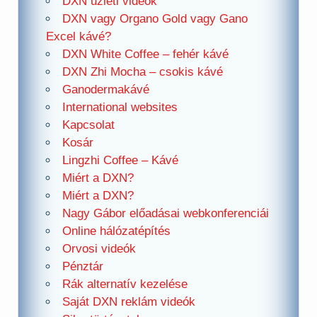
DXN üzleti videók
DXN vagy Organo Gold vagy Gano
Excel kávé?
DXN White Coffee – fehér kávé
DXN Zhi Mocha – csokis kávé
Ganodermakávé
International websites
Kapcsolat
Kosár
Lingzhi Coffee – Kávé
Miért a DXN?
Miért a DXN?
Nagy Gábor előadásai webkonferenciái
Online hálózatépítés
Orvosi videók
Pénztár
Rák alternatív kezelése
Saját DXN reklám videók