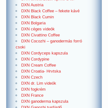
DXN Austria
DXN Black Coffee – fekete kávé
DXN Black Cumin
DXN Bolgaria
DXN céges videók
DXN Civattino Coffee
DXN Cocozhi – ganodermás forró
csoki
DXN Cordyceps kapszula
DXN Cordypine
DXN Cream Coffee
DXN Croatia- Hrvtska
DXN Czech
DXN dr. Lim videók
DXN fogkrém
DXN France
DXN ganoderma kapszula
DXN Ganozhi tusfürdő