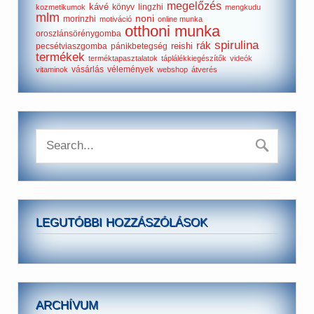
megelőzés
kávé
könyv
lingzhi
kozmetikumok
mengkudu
mlm
noni
morinzhi
motiváció
online munka
otthoni munka
oroszlánsörénygomba
spirulina
rák
reishi
pecsétviaszgomba
pánikbetegség
termékek
terméktapasztalatok
táplálékkiegészítők
videók
vásárlás
vélemények
vitaminok
webshop
átverés
LEGUTÓBBI HOZZÁSZÓLÁSOK
ARCHÍVUM