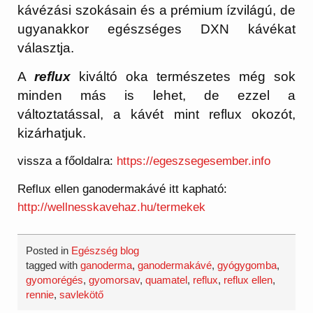
kávézási szokásain és a prémium ízvilágú, de
ugyanakkor egészséges DXN kávékat
választja.
A
reflux
kiváltó oka természetes még sok
minden más is lehet, de ezzel a
változtatással, a kávét mint reflux okozót,
kizárhatjuk.
vissza a főoldalra:
https://egeszsegesember.info
Reflux ellen ganodermakávé itt kapható:
http://wellnesskavehaz.hu/termekek
Posted in
Egészség blog
tagged with
ganoderma
,
ganodermakávé
,
gyógygomba
,
gyomorégés
,
gyomorsav
,
quamatel
,
reflux
,
reflux ellen
,
rennie
,
savlekötő