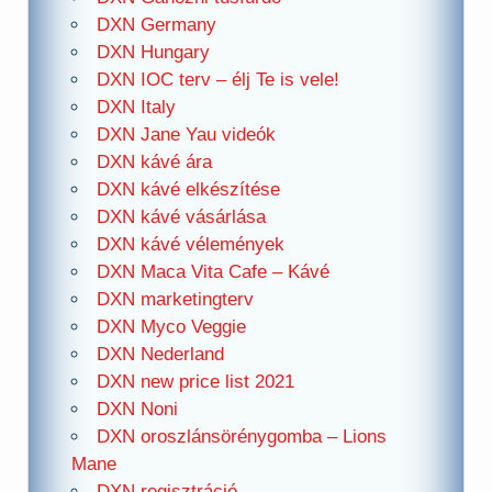
DXN Germany
DXN Hungary
DXN IOC terv – élj Te is vele!
DXN Italy
DXN Jane Yau videók
DXN kávé ára
DXN kávé elkészítése
DXN kávé vásárlása
DXN kávé vélemények
DXN Maca Vita Cafe – Kávé
DXN marketingterv
DXN Myco Veggie
DXN Nederland
DXN new price list 2021
DXN Noni
DXN oroszlánsörénygomba – Lions
Mane
DXN regisztráció