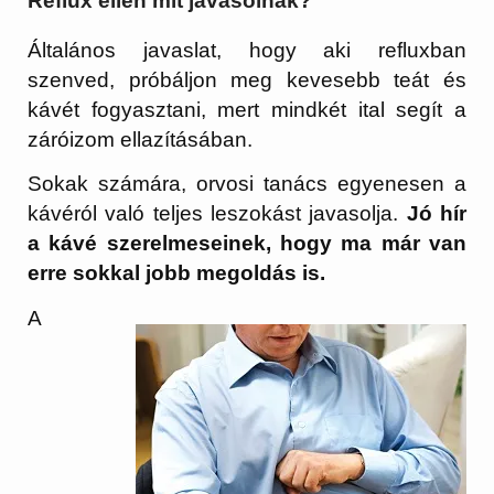
Reflux ellen mit javasolnak?
Általános javaslat, hogy aki refluxban
szenved, próbáljon meg kevesebb teát és
kávét fogyasztani, mert mindkét ital segít a
záróizom ellazításában.
Sokak számára, orvosi tanács egyenesen a
kávéról való teljes leszokást javasolja.
Jó hír
a kávé szerelmeseinek, hogy ma már van
erre sokkal jobb megoldás is.
A