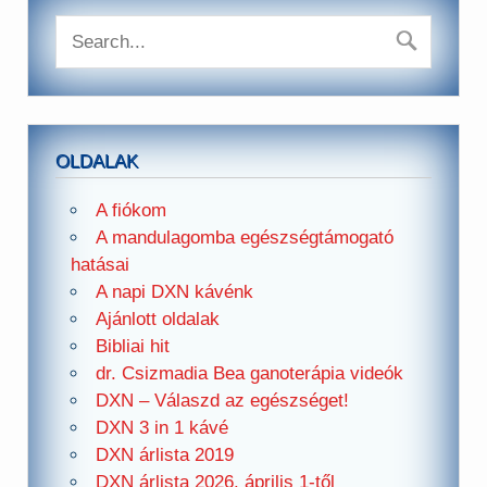
OLDALAK
A fiókom
A mandulagomba egészségtámogató
hatásai
A napi DXN kávénk
Ajánlott oldalak
Bibliai hit
dr. Csizmadia Bea ganoterápia videók
DXN – Válaszd az egészséget!
DXN 3 in 1 kávé
DXN árlista 2019
DXN árlista 2026. április 1-től