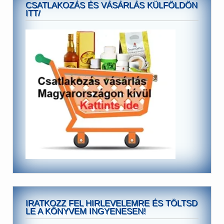
CSATLAKOZÁS ÉS VÁSÁRLÁS KÜLFÖLDÖN
ITT/
IRATKOZZ FEL HIRLEVELEMRE ÉS TÖLTSD
LE A KÖNYVEM INGYENESEN!