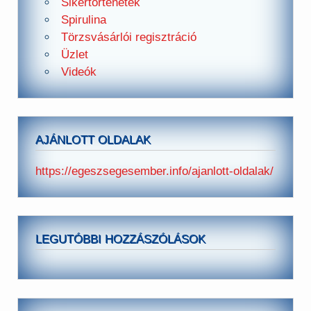
Sikertörténetek
Spirulina
Törzsvásárlói regisztráció
Üzlet
Videók
AJÁNLOTT OLDALAK
https://egeszsegesember.info/ajanlott-oldalak/
LEGUTÓBBI HOZZÁSZÓLÁSOK