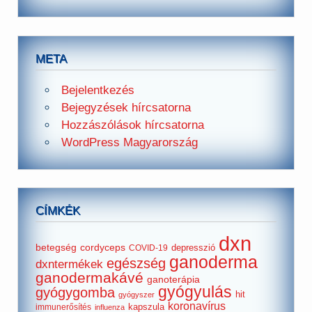
META
Bejelentkezés
Bejegyzések hírcsatorna
Hozzászólások hírcsatorna
WordPress Magyarország
CÍMKÉK
dxn
betegség
cordyceps
depresszió
COVID-19
ganoderma
egészség
dxntermékek
ganodermakávé
ganoterápia
gyógyulás
gyógygomba
hit
gyógyszer
koronavírus
kapszula
immunerősítés
influenza