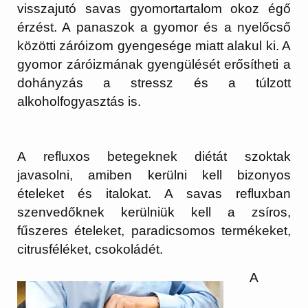
visszajutó savas gyomortartalom okoz égő
érzést. A panaszok a gyomor és a nyelőcső
közötti záróizom gyengesége miatt alakul ki. A
gyomor záróizmának gyengülését erősítheti a
dohányzás a stressz és a túlzott
alkoholfogyasztás is.
A refluxos betegeknek diétát szoktak
javasolni, amiben kerülni kell bizonyos
ételeket és italokat. A savas refluxban
szenvedőknek kerülniük kell a zsíros,
fűszeres ételeket, paradicsomos termékeket,
citrusféléket, csokoládét.
A