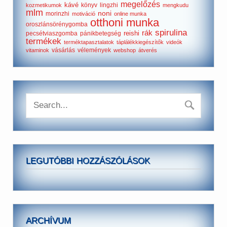
megelőzés
kávé
könyv
lingzhi
kozmetikumok
mengkudu
mlm
noni
morinzhi
motiváció
online munka
otthoni munka
oroszlánsörénygomba
spirulina
rák
reishi
pecsétviaszgomba
pánikbetegség
termékek
terméktapasztalatok
táplálékkiegészítők
videók
vásárlás
vélemények
vitaminok
webshop
átverés
LEGUTÓBBI HOZZÁSZÓLÁSOK
ARCHÍVUM