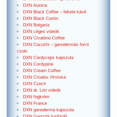
DXN Austria
DXN Black Coffee – fekete kávé
DXN Black Cumin
DXN Bolgaria
DXN céges videók
DXN Civattino Coffee
DXN Cocozhi – ganodermás forró
csoki
DXN Cordyceps kapszula
DXN Cordypine
DXN Cream Coffee
DXN Croatia- Hrvtska
DXN Czech
DXN dr. Lim videók
DXN fogkrém
DXN France
DXN ganoderma kapszula
DXN Ganozhi tusfürdő