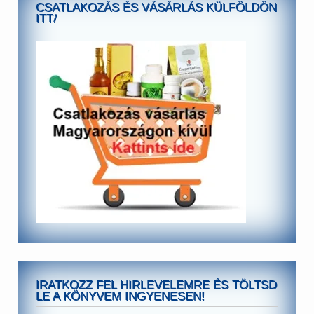
CSATLAKOZÁS ÉS VÁSÁRLÁS KÜLFÖLDÖN
ITT/
IRATKOZZ FEL HIRLEVELEMRE ÉS TÖLTSD
LE A KÖNYVEM INGYENESEN!