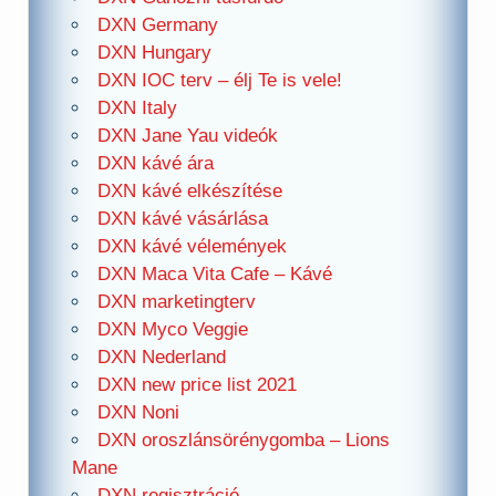
DXN Germany
DXN Hungary
DXN IOC terv – élj Te is vele!
DXN Italy
DXN Jane Yau videók
DXN kávé ára
DXN kávé elkészítése
DXN kávé vásárlása
DXN kávé vélemények
DXN Maca Vita Cafe – Kávé
DXN marketingterv
DXN Myco Veggie
DXN Nederland
DXN new price list 2021
DXN Noni
DXN oroszlánsörénygomba – Lions
Mane
DXN regisztráció