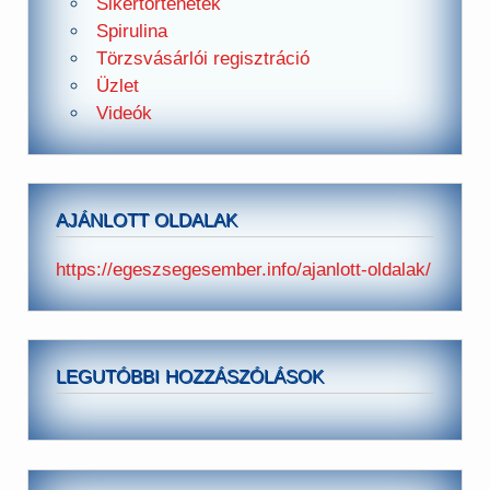
Sikertörténetek
Spirulina
Törzsvásárlói regisztráció
Üzlet
Videók
AJÁNLOTT OLDALAK
https://egeszsegesember.info/ajanlott-oldalak/
LEGUTÓBBI HOZZÁSZÓLÁSOK