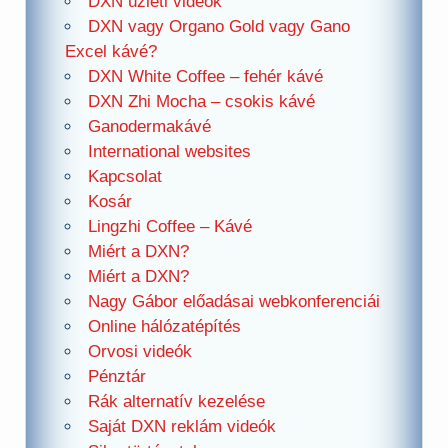
DXN üzleti videók
DXN vagy Organo Gold vagy Gano
Excel kávé?
DXN White Coffee – fehér kávé
DXN Zhi Mocha – csokis kávé
Ganodermakávé
International websites
Kapcsolat
Kosár
Lingzhi Coffee – Kávé
Miért a DXN?
Miért a DXN?
Nagy Gábor előadásai webkonferenciái
Online hálózatépítés
Orvosi videók
Pénztár
Rák alternatív kezelése
Saját DXN reklám videók