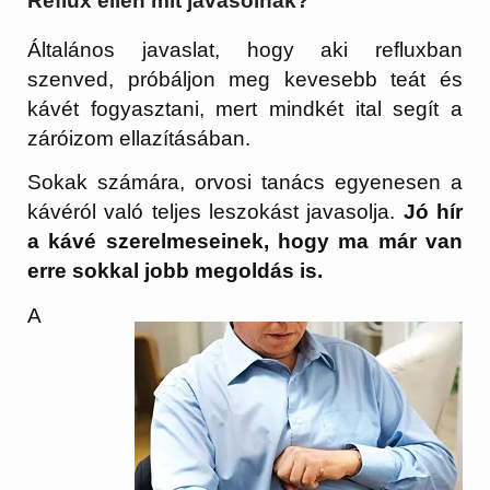
Reflux ellen mit javasolnak?
Általános javaslat, hogy aki refluxban
szenved, próbáljon meg kevesebb teát és
kávét fogyasztani, mert mindkét ital segít a
záróizom ellazításában.
Sokak számára, orvosi tanács egyenesen a
kávéról való teljes leszokást javasolja.
Jó hír
a kávé szerelmeseinek, hogy ma már van
erre sokkal jobb megoldás is.
A