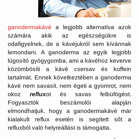
ganodermakávé
a legjobb alternatíva azok
számára akik az egészségükre is
odafigyelnek, de a kávéjukról sem kívánnak
lemondani. A ganoderma az egyik legjobb
lúgosító gyógygomba, ami a kávéhoz keverve
közömbösíti a kávé csersav és koffein
tartalmát. Ennek következtében a ganoderma
kávé nem savasít, nem égeti a gyomrot, nem
okoz
reflux
ot és savas felbüfögést.
Fogyasztók beszámolói alapján
elmondhatjuk, hogy a ganodermakávé már
kialakult reflux esetén is segített sőt a
refluxból való helyreállást is támogatta.