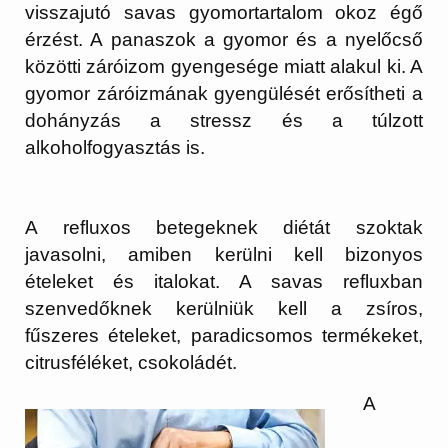
visszajutó savas gyomortartalom okoz égő
érzést. A panaszok a gyomor és a nyelőcső
közötti záróizom gyengesége miatt alakul ki. A
gyomor záróizmának gyengülését erősítheti a
dohányzás a stressz és a túlzott
alkoholfogyasztás is.
A refluxos betegeknek diétát szoktak
javasolni, amiben kerülni kell bizonyos
ételeket és italokat. A savas refluxban
szenvedőknek kerülniük kell a zsíros,
fűszeres ételeket, paradicsomos termékeket,
citrusféléket, csokoládét.
A