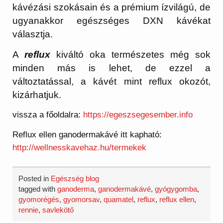
kávézási szokásain és a prémium ízvilágú, de
ugyanakkor egészséges DXN kávékat
választja.
A
reflux
kiváltó oka természetes még sok
minden más is lehet, de ezzel a
változtatással, a kávét mint reflux okozót,
kizárhatjuk.
vissza a főoldalra:
https://egeszsegesember.info
Reflux ellen ganodermakávé itt kapható:
http://wellnesskavehaz.hu/termekek
Posted in
Egészség blog
tagged with
ganoderma
,
ganodermakávé
,
gyógygomba
,
gyomorégés
,
gyomorsav
,
quamatel
,
reflux
,
reflux ellen
,
rennie
,
savlekötő