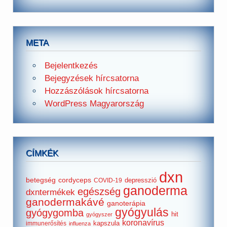
META
Bejelentkezés
Bejegyzések hírcsatorna
Hozzászólások hírcsatorna
WordPress Magyarország
CÍMKÉK
dxn
betegség
cordyceps
depresszió
COVID-19
ganoderma
egészség
dxntermékek
ganodermakávé
ganoterápia
gyógyulás
gyógygomba
hit
gyógyszer
koronavírus
kapszula
immunerősítés
influenza