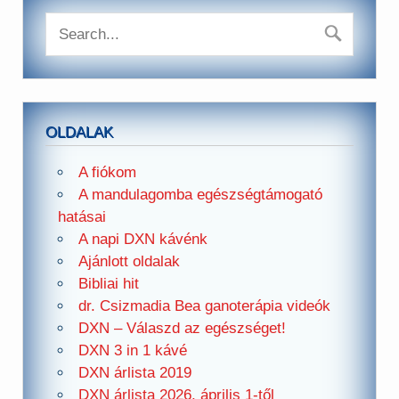
OLDALAK
A fiókom
A mandulagomba egészségtámogató
hatásai
A napi DXN kávénk
Ajánlott oldalak
Bibliai hit
dr. Csizmadia Bea ganoterápia videók
DXN – Válaszd az egészséget!
DXN 3 in 1 kávé
DXN árlista 2019
DXN árlista 2026. április 1-től