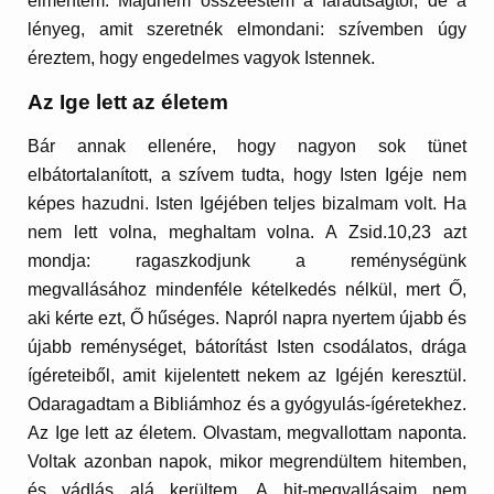
elmentem. Majdnem összeestem a fáradtságtól, de a
lényeg, amit szeretnék elmondani: szívemben úgy
éreztem, hogy engedelmes vagyok Istennek.
Az Ige lett az életem
Bár annak ellenére, hogy nagyon sok tünet
elbátortalanított, a szívem tudta, hogy Isten Igéje nem
képes hazudni. Isten Igéjében teljes bizalmam volt. Ha
nem lett volna, meghaltam volna. A Zsid.10,23 azt
mondja: ragaszkodjunk a reménységünk
megvallásához mindenféle kételkedés nélkül, mert Ő,
aki kérte ezt, Ő hűséges. Napról napra nyertem újabb és
újabb reménységet, bátorítást Isten csodálatos, drága
ígéreteiből, amit kijelentett nekem az Igéjén keresztül.
Odaragadtam a Bibliámhoz és a gyógyulás-ígéretekhez.
Az Ige lett az életem. Olvastam, megvallottam naponta.
Voltak azonban napok, mikor megrendültem hitemben,
és vádlás alá kerültem. A hit-megvallásaim nem