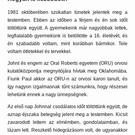
1981 októberében szokatlan tünetek jelentek meg a
testemben. Ebben az időben a férjem és én sok időt
töltöttünk együtt. A gyermekeink már nagyobbak lettek,
legfiatalabb gyermekünk is betöltötte a 16. életévét, és
én szabadabb voltam, mint korábban bármikor. Tele
voltam ötletekkel és tervekkel.
Johnt és engem az Oral Roberts egyetem (ORU) orvosi
kutatóközpontja megnyitójára hívtak meg Oklahomába.
Fiunk Paul akkor az ORU-n az orvosi karon tanult, és
így nagyon izgalmasnak tűnt számunkra, hogy részesei
lehetünk ennek a nagy ünnepségnek.
Az első nap Johnnal csodálatos időt töltöttünk együtt, de
aznap éjszaka betegség jelent meg a testemben. Kicsit
zavarodott lettem az elmémben, gondolataimban, és
lázam lett. Reszkető hidegrázásom volt, de ugyanakkor