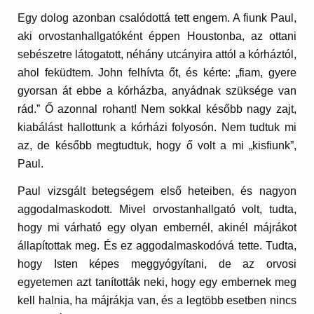
Egy dolog azonban csalódottá tett engem. A fiunk Paul,
aki orvostanhallgatóként éppen Houstonba, az ottani
sebészetre látogatott, néhány utcányira attól a kórháztól,
ahol feküdtem. John felhívta őt, és kérte: „fiam, gyere
gyorsan át ebbe a kórházba, anyádnak szüksége van
rád.” Ő azonnal rohant! Nem sokkal később nagy zajt,
kiabálást hallottunk a kórházi folyosón. Nem tudtuk mi
az, de később megtudtuk, hogy ő volt a mi „kisfiunk”,
Paul.
Paul vizsgált betegségem első heteiben, és nagyon
aggodalmaskodott. Mivel orvostanhallgató volt, tudta,
hogy mi várható egy olyan embernél, akinél májrákot
állapítottak meg. És ez aggodalmaskodóvá tette. Tudta,
hogy Isten képes meggyógyítani, de az orvosi
egyetemen azt tanították neki, hogy egy embernek meg
kell halnia, ha májrákja van, és a legtöbb esetben nincs