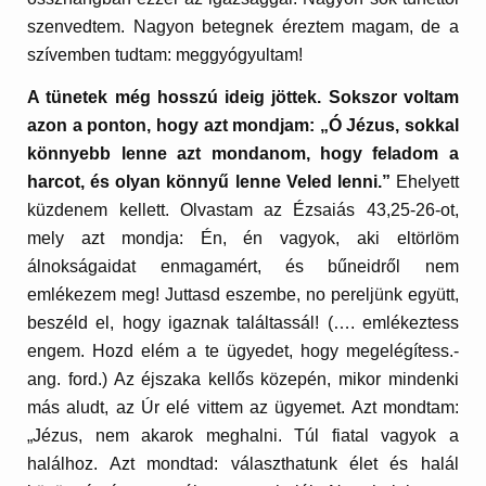
szenvedtem. Nagyon betegnek éreztem magam, de a
szívemben tudtam: meggyógyultam!
A tünetek még hosszú ideig jöttek. Sokszor voltam
azon a ponton, hogy azt mondjam: „Ó Jézus, sokkal
könnyebb lenne azt mondanom, hogy feladom a
harcot, és olyan könnyű lenne Veled lenni.”
Ehelyett
küzdenem kellett. Olvastam az Ézsaiás 43,25-26-ot,
mely azt mondja: Én, én vagyok, aki eltörlöm
álnokságaidat enmagamért, és bűneidről nem
emlékezem meg! Juttasd eszembe, no pereljünk együtt,
beszéld el, hogy igaznak találtassál! (…. emlékeztess
engem. Hozd elém a te ügyedet, hogy megelégítess.-
ang. ford.) Az éjszaka kellős közepén, mikor mindenki
más aludt, az Úr elé vittem az ügyemet. Azt mondtam:
„Jézus, nem akarok meghalni. Túl fiatal vagyok a
halálhoz. Azt mondtad: választhatunk élet és halál