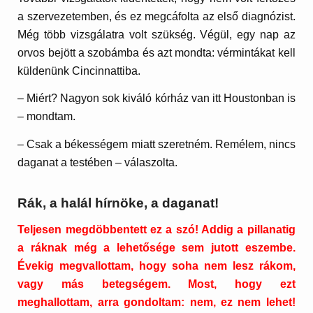
a szervezetemben, és ez megcáfolta az első diagnózist.
Még több vizsgálatra volt szükség. Végül, egy nap az
orvos bejött a szobámba és azt mondta: vérmintákat kell
küldenünk Cincinnattiba.
– Miért? Nagyon sok kiváló kórház van itt Houstonban is
– mondtam.
– Csak a békességem miatt szeretném. Remélem, nincs
daganat a testében – válaszolta.
Rák, a halál hírnöke, a daganat!
Teljesen megdöbbentett ez a szó! Addig a pillanatig
a ráknak még a lehetősége sem jutott eszembe.
Évekig megvallottam, hogy soha nem lesz rákom,
vagy más betegségem. Most, hogy ezt
meghallottam, arra gondoltam: nem, ez nem lehet!