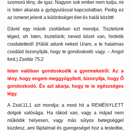
szomorú tény, de igaz. Nagyon sok ember nem tudja, mi
is Isten akarata a gyógyulással kapcsolatban. Pedig ez
az ismeret jelenti a különbséget élet és halál között!
Dávid egy másik zsoltárban ezt mondja: Tisztelünk
téged, oh Isten, tisztelünk; neved közel van, hirdetik
csodatetteid! (Hálát adunk neked Uram, a te hatalmas
csodáid bizonyítják, hogy te gondoskodó vagy. – Angol
ford.) Zsoltár 75,2
Isten valóban gondoskodik a gyermekeiről. Az a
tény, hogy engem meggyógyított, bizonyítja, hogy Ő
gondoskodó. És azt akarja, hogy te is egészséges
légy.
A Zsid.11,1 azt mondja: a most hit a REMÉNYLETT
dolgok valósága. Ha rákod van, vagy a májad nem
működik helyesen, vagy más súlyos betegséggel
küzdesz, ami fájdalmat és gyengeséget hoz a testedbe,