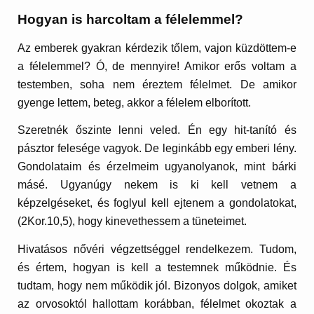
Hogyan is harcoltam a félelemmel?
Az emberek gyakran kérdezik tőlem, vajon küzdöttem-e
a félelemmel? Ó, de mennyire! Amikor erős voltam a
testemben, soha nem éreztem félelmet. De amikor
gyenge lettem, beteg, akkor a félelem elborított.
Szeretnék őszinte lenni veled. Én egy hit-tanító és
pásztor felesége vagyok. De leginkább egy emberi lény.
Gondolataim és érzelmeim ugyanolyanok, mint bárki
másé. Ugyanúgy nekem is ki kell vetnem a
képzelgéseket, és foglyul kell ejtenem a gondolatokat,
(2Kor.10,5), hogy kinevethessem a tüneteimet.
Hivatásos nővéri végzettséggel rendelkezem. Tudom,
és értem, hogyan is kell a testemnek működnie. És
tudtam, hogy nem működik jól. Bizonyos dolgok, amiket
az orvosoktól hallottam korábban, félelmet okoztak a