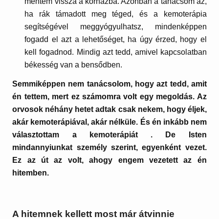
mentem vissza a kórházba. Azonban a tanácsom az,
ha rák támadott meg téged, és a kemoterápia
segítségével meggyógyulhatsz, mindenképpen
fogadd el azt a lehetőséget, ha úgy érzed, hogy el
kell fogadnod. Mindig azt tedd, amivel kapcsolatban
békesség van a bensődben.
Semmiképpen nem tanácsolom, hogy azt tedd, amit
én tettem, mert ez számomra volt egy megoldás. Az
orvosok néhány hetet adtak csak nekem, hogy éljek,
akár kemoterápiával, akár nélküle. És én inkább nem
választottam a kemoterápiát . De Isten
mindannyiunkat személy szerint, egyenként vezet.
Ez az út az volt, ahogy engem vezetett az én
hitemben.
A hitemnek kellett most már átvinnie