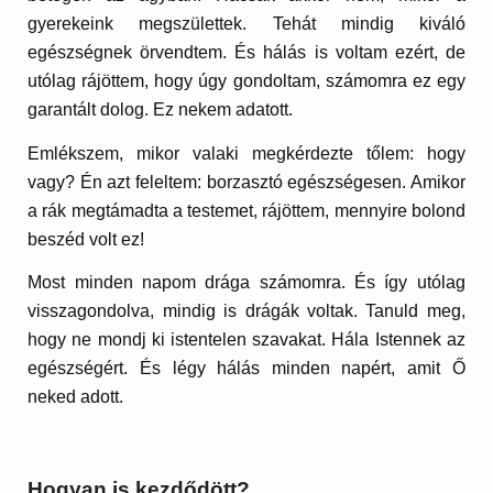
gyerekeink megszülettek. Tehát mindig kiváló
egészségnek örvendtem. És hálás is voltam ezért, de
utólag rájöttem, hogy úgy gondoltam, számomra ez egy
garantált dolog. Ez nekem adatott.
Emlékszem, mikor valaki megkérdezte tőlem: hogy
vagy? Én azt feleltem: borzasztó egészségesen. Amikor
a rák megtámadta a testemet, rájöttem, mennyire bolond
beszéd volt ez!
Most minden napom drága számomra. És így utólag
visszagondolva, mindig is drágák voltak. Tanuld meg,
hogy ne mondj ki istentelen szavakat. Hála Istennek az
egészségért. És légy hálás minden napért, amit Ő
neked adott.
Hogyan is kezdődött?