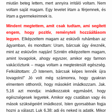
miután beteg lettem, mert annyira irritáló voltam. Nem
voltam saját magam. Egy levelet írtam a férjemnek, és
írtam a gyermekeimnek is.
Mindent megtettem, amit csak tudtam, ami segített
engem, hogy pozitív, reményteli hozzáállásom
legyen.
Elképzeltem magam az esküvői ruhámban az
ágyamban, és mondtam: Uram, bárcsak úgy éreznék,
mint az esküvőm napján! Szintén elképzeltem magam,
amint lovagolok, ahogy egyszer, amikor egy farmon
vakációztunk – maga voltam a megtestesült egészség.
Felkiáltottam: „Ó Istenem, bárcsak képes lennék újra
lovagolni!” Jó volt még számomra, hogy gyakran
elmentem otthonról, hogy másokért imádkozzam. Jak.
5,16 azt mondja: imádkozzatok egymásért, hogy
egészségesek legyetek. Amikor egy csatában vagy és
mások szükségeiért imádkozol, Isten gyorsabban fogja
hozni a választ. Luk 6,38: adj és neked is adatik. Mikor