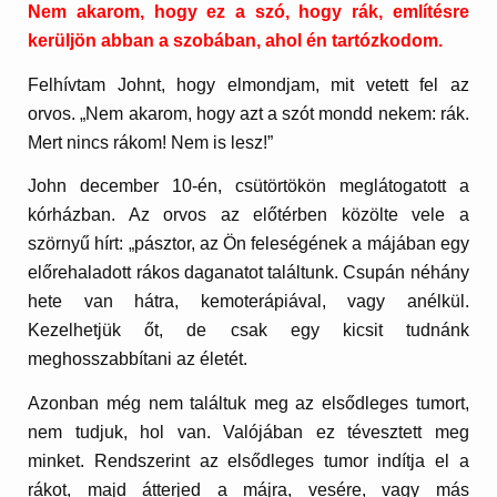
Nem akarom, hogy ez a szó, hogy rák, említésre
kerüljön abban a szobában, ahol én tartózkodom.
Felhívtam Johnt, hogy elmondjam, mit vetett fel az
orvos. „Nem akarom, hogy azt a szót mondd nekem: rák.
Mert nincs rákom! Nem is lesz!”
John december 10-én, csütörtökön meglátogatott a
kórházban. Az orvos az előtérben közölte vele a
szörnyű hírt: „pásztor, az Ön feleségének a májában egy
előrehaladott rákos daganatot találtunk. Csupán néhány
hete van hátra, kemoterápiával, vagy anélkül.
Kezelhetjük őt, de csak egy kicsit tudnánk
meghosszabbítani az életét.
Azonban még nem találtuk meg az elsődleges tumort,
nem tudjuk, hol van. Valójában ez tévesztett meg
minket. Rendszerint az elsődleges tumor indítja el a
rákot, majd átterjed a májra, vesére, vagy más