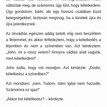
változtak meg, de számomra úgy tűnt, hogy kételkedem.
Úgy gondolom, bárki, aki egy hosszú csatában küzd
betegségekkel, biztosan meginog, ha a tünetek újra és
újra jelentkeznek.
Az önvádlás egészen addig tartott, míg nem beszéltem
a férjemmel, és akkor felfedeztem, hogy a kételkedés a
fejemben és nem a szívemben van. Azt kérdeztem:
„John, mi a rossz velem? Annyira vádlás alatt vagyok,
mert kételkedem!”
John tudta, hogy mit mondjon. Azt kérdezte: „Dodie,
kételkedsz a szívedben?”
Azt mondtam: „nem. Tudom, Isten Igéje nem hazudik.
Számomra ez igaz!”
„Akkor hol kételkedsz? – kérdezte.