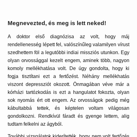
Megnevezted, és meg is lett neked!
A doktor első diagnózisa az volt, hogy máj
rendellenesség lépett fel, valószínűleg valamilyen vírust
szedhettem föl a legutóbbi indiai missziós utunkon. Egy
olyan orvossággal kezelt engem, aminek több, nagyon
komoly mellékhatása volt. De úgy gondolta, hogy ki
fogja tisztítani ezt a fertőzést. Néhány mellékhatás
viszont depressziót okozott. Önmagában véve már a
kórházi tartózkodás is ezt a hangulatot fokozta, olyan
sok nyomás ért ott engem. Az orvosságok pedig még
kábultabbá tettek, és képtelen voltam világosan
gondolkozni. Rendkívül fáradt és gyenge lettem, alig
tudtam felkelni az ágyból.
További vizsgálatok kiderítették, hogy nem volt fertőzés