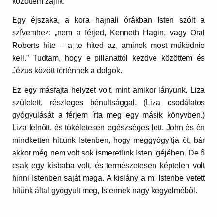
közöttem zajlik.
Egy éjszaka, a kora hajnali órákban Isten szólt a
szívemhez: „nem a férjed, Kenneth Hagin, vagy Oral
Roberts hite – a te hited az, aminek most működnie
kell.” Tudtam, hogy e pillanattól kezdve közöttem és
Jézus között történnek a dolgok.
Ez egy másfajta helyzet volt, mint amikor lányunk, Liza
született, részleges bénultsággal. (Liza csodálatos
gyógyulását a férjem írta meg egy másik könyvben.)
Liza felnőtt, és tökéletesen egészséges lett. John és én
mindketten hittünk Istenben, hogy meggyógyítja őt, bár
akkor még nem volt sok ismeretünk Isten Igéjében. De ő
csak egy kisbaba volt, és természetesen képtelen volt
hinni Istenben saját maga. A kislány a mi Istenbe vetett
hitünk által gyógyult meg, Istennek nagy kegyelméből.