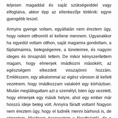
teljesen magaddal és saját szükségeiddel vagy
elfoglalva, akkor épp az ellenkezője történik: egyre
gyengébb leszel.
Annyira gyenge voltam, egyáltalán nem éreztem úgy,
hogy nekem otthonról el kellene mennem. Ugyanakkor
ha egyedül voltam otthon, saját magamra gondoltam, a
fájdalmaimra, betegségemre, a tüneteimre, és nagyon
ideges és önsajnáló lettem. De mikor kényszerítettem
magam, hogy elmenjek imádkozni másokért, az
egészségem elkezdett visszajönni hozzám.
Emlékszem, egy alkalommal az egész városon át kellett
vezetnem, hogy imádkozzam valakiért egy kórházban.
Miután meglátogattam azt a személyt, Isten úgy vezetett,
hogy elmenjek egy másik helyre, ahol egy ember már
hosszú ideje beteg volt. Annyira fáradt voltam! Nagyon
nem éreztem úgy, hogy el tudnék menni bárhová is, de