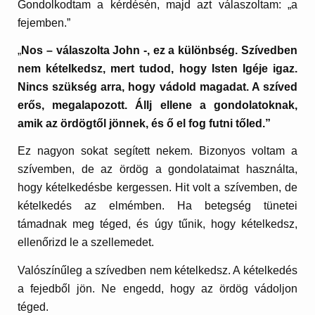
Gondolkodtam a kérdésén, majd azt válaszoltam: „a
fejemben.”
„
Nos – válaszolta John -, ez a különbség. Szívedben
nem kételkedsz, mert tudod, hogy Isten Igéje igaz.
Nincs szükség arra, hogy vádold magadat. A szíved
erős, megalapozott. Állj ellene a gondolatoknak,
amik az ördögtől jönnek, és ő el fog futni tőled.”
Ez nagyon sokat segített nekem. Bizonyos voltam a
szívemben, de az ördög a gondolataimat használta,
hogy kételkedésbe kergessen. Hit volt a szívemben, de
kételkedés az elmémben. Ha betegség tünetei
támadnak meg téged, és úgy tűnik, hogy kételkedsz,
ellenőrizd le a szellemedet.
Valószínűleg a szívedben nem kételkedsz. A kételkedés
a fejedből jön. Ne engedd, hogy az ördög vádoljon
téged.