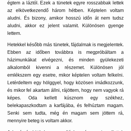
égtem a láztól. Ezek a tünetek egyre rosszabbak lettek
az elkövetkezendő három hétben. Képtelen voltam
aludni. És bizony, amikor hosszú időn át nem tudsz
aludni, akkor ez jelent valamit. Különösen gyenge
lettem.
Hetekkel később más tünetek, fájdalmak is megjelentek.
Ebben az időben továbbra is megpróbáltam a
házimunkákat elvégezni, és minden gyülekezeti
alkalomból kivenni a részemet. Különösen jól
emlékszem egy esetre, mikor képtelen voltam felkelni.
Letérdeltem egy hölggyel, hogy közösen imádkozzunk,
és mikor fel akartam állni, rájöttem, hogy nem vagyok rá
képes. Oda kellett kúsznom egy székhez,
belekapaszkodtam a karfájába, és felhúztam magam.
Senki sem tudta, még én magam sem jöttem rá,
mennyire beteg is voltam akkor.