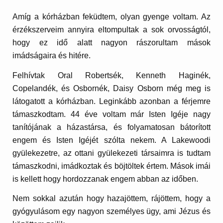
Amíg a kórházban feküdtem, olyan gyenge voltam. Az
érzékszerveim annyira eltompultak a sok orvosságtól,
hogy ez idő alatt nagyon rászorultam mások
imádságaira és hitére.
Felhívtak Oral Robertsék, Kenneth Haginék,
Copelandék, és Osbornék, Daisy Osborn még meg is
látogatott a kórházban. Leginkább azonban a férjemre
támaszkodtam. 44 éve voltam már Isten Igéje nagy
tanítójának a házastársa, és folyamatosan bátorított
engem és Isten Igéjét szólta nekem. A Lakewoodi
gyülekezetre, az ottani gyülekezeti társaimra is tudtam
támaszkodni, imádkoztak és böjtöltek értem. Mások imái
is kellett hogy hordozzanak engem abban az időben.
Nem sokkal azután hogy hazajöttem, rájöttem, hogy a
gyógyulásom egy nagyon személyes ügy, ami Jézus és