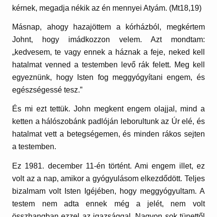
kérnek, megadja nékik az én mennyei Atyám. (Mt18,19)
Másnap, ahogy hazajöttem a kórházból, megkértem
Johnt, hogy imádkozzon velem. Azt mondtam:
„kedvesem, te vagy ennek a háznak a feje, neked kell
hatalmat venned a testemben levő rák felett. Meg kell
egyeznünk, hogy Isten fog meggyógyítani engem, és
egészségessé tesz.”
És mi ezt tettük. John megkent engem olajjal, mind a
ketten a hálószobánk padlóján leborultunk az Úr elé, és
hatalmat vett a betegségemen, és minden rákos sejten
a testemben.
Ez 1981. december 11-én történt. Ami engem illet, ez
volt az a nap, amikor a gyógyulásom elkezdődött. Teljes
bizalmam volt Isten Igéjében, hogy meggyógyultam. A
testem nem adta ennek még a jelét, nem volt
összhangban ezzel az igazsággal. Nagyon sok tünettől