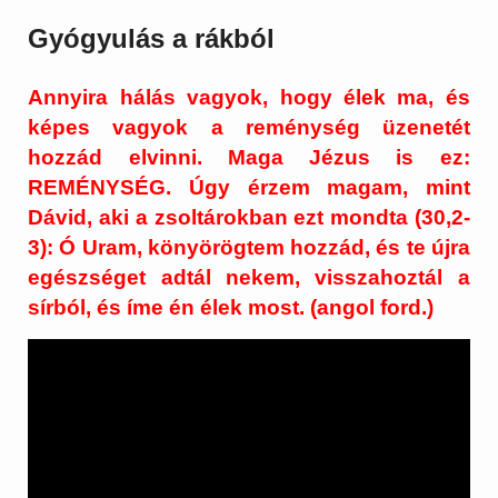
Gyógyulás a rákból
Annyira hálás vagyok, hogy élek ma, és
képes vagyok a reménység üzenetét
hozzád elvinni. Maga Jézus is ez:
REMÉNYSÉG. Úgy érzem magam, mint
Dávid, aki a zsoltárokban ezt mondta (30,2-
3): Ó Uram, könyörögtem hozzád, és te újra
egészséget adtál nekem, visszahoztál a
sírból, és íme én élek most. (angol ford.)