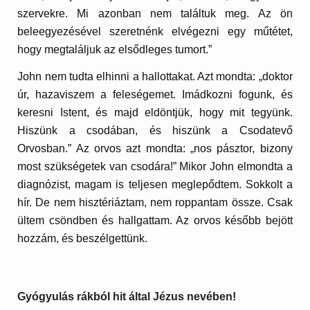
szervekre. Mi azonban nem találtuk meg. Az ön
beleegyezésével szeretnénk elvégezni egy műtétet,
hogy megtaláljuk az elsődleges tumort.”
John nem tudta elhinni a hallottakat. Azt mondta: „doktor
úr, hazaviszem a feleségemet. Imádkozni fogunk, és
keresni Istent, és majd eldöntjük, hogy mit tegyünk.
Hiszünk a csodában, és hiszünk a Csodatevő
Orvosban.” Az orvos azt mondta: „nos pásztor, bizony
most szükségetek van csodára!” Mikor John elmondta a
diagnózist, magam is teljesen meglepődtem. Sokkolt a
hír. De nem hisztériáztam, nem roppantam össze. Csak
ültem csöndben és hallgattam. Az orvos később bejött
hozzám, és beszélgettünk.
Gyógyulás rákból hit által Jézus nevében!