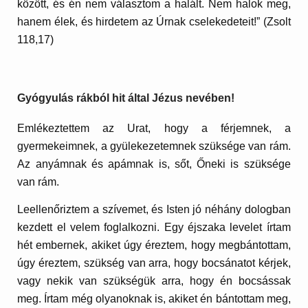
között, és én nem választom a halált. Nem halok meg,
hanem élek, és hirdetem az Úrnak cselekedeteit!” (Zsolt
118,17)
Gyógyulás rákból hit által Jézus nevében!
Emlékeztettem az Urat, hogy a férjemnek, a
gyermekeimnek, a gyülekezetemnek szüksége van rám.
Az anyámnak és apámnak is, sőt, Őneki is szüksége
van rám.
Leellenőriztem a szívemet, és Isten jó néhány dologban
kezdett el velem foglalkozni. Egy éjszaka levelet írtam
hét embernek, akiket úgy éreztem, hogy megbántottam,
úgy éreztem, szükség van arra, hogy bocsánatot kérjek,
vagy nekik van szükségük arra, hogy én bocsássak
meg. Írtam még olyanoknak is, akiket én bántottam meg,