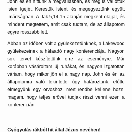
John és én hittünk a megvallásban, és meg is vallottuk
Isten Igéjét. Kerestük Istent, és megegyeztünk együtt
imádságban. A Jak.5,14-15 alapján megkent olajjal, és
mindent megtettem, amit csak tudtam, de az állapotom
egyre rosszabb lett.
Abban az időben volt a gyülekezetünknek, a Lakewood
gyülekezetnek a hálaadó nagy konferenciája. Nagyon
sok tervet készítettünk erre az eseményre. Már
korábban vásároltam új ruhákat, és nagyon izgatottan
vártam, hogy mikor jön el a nagy nap. John és én az
állapotomra való tekintettel úgy határoztunk, előtte
elmegyünk egy orvoshoz, mert rendbe kellene hozni
magam, hogy teljes erővel tudjak részt venni ezen a
konferencián.
Gyógyulás rákból hit által Jézus nevében!