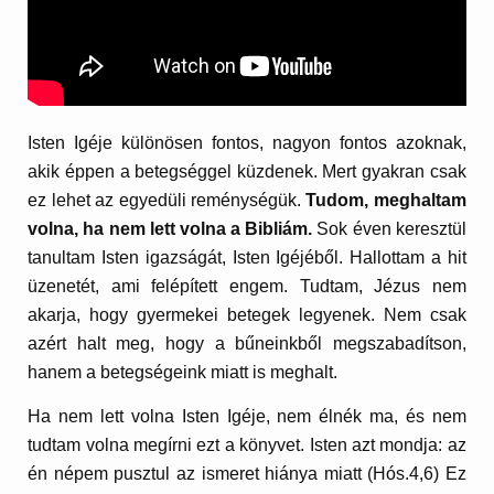
Isten Igéje különösen fontos, nagyon fontos azoknak,
akik éppen a betegséggel küzdenek. Mert gyakran csak
ez lehet az egyedüli reménységük.
Tudom, meghaltam
volna, ha nem lett volna a Bibliám.
Sok éven keresztül
tanultam Isten igazságát, Isten Igéjéből. Hallottam a hit
üzenetét, ami felépített engem. Tudtam, Jézus nem
akarja, hogy gyermekei betegek legyenek. Nem csak
azért halt meg, hogy a bűneinkből megszabadítson,
hanem a betegségeink miatt is meghalt.
Ha nem lett volna Isten Igéje, nem élnék ma, és nem
tudtam volna megírni ezt a könyvet. Isten azt mondja: az
én népem pusztul az ismeret hiánya miatt (Hós.4,6) Ez