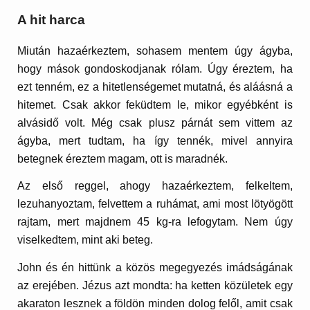
A hit harca
Miután hazaérkeztem, sohasem mentem úgy ágyba,
hogy mások gondoskodjanak rólam. Úgy éreztem, ha
ezt tenném, ez a hitetlenségemet mutatná, és aláásná a
hitemet. Csak akkor feküdtem le, mikor egyébként is
alvásidő volt. Még csak plusz párnát sem vittem az
ágyba, mert tudtam, ha így tennék, mivel annyira
betegnek éreztem magam, ott is maradnék.
Az első reggel, ahogy hazaérkeztem, felkeltem,
lezuhanyoztam, felvettem a ruhámat, ami most lötyögött
rajtam, mert majdnem 45 kg-ra lefogytam. Nem úgy
viselkedtem, mint aki beteg.
John és én hittünk a közös megegyezés imádságának
az erejében. Jézus azt mondta: ha ketten közületek egy
akaraton lesznek a földön minden dolog felől, amit csak