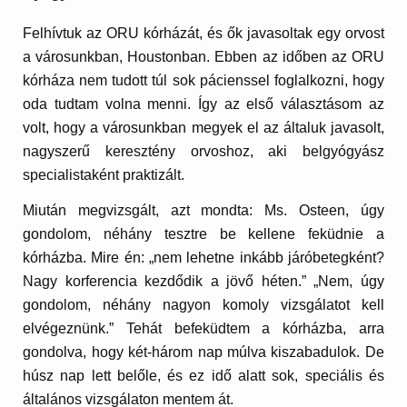
Felhívtuk az ORU kórházát, és ők javasoltak egy orvost
a városunkban, Houstonban. Ebben az időben az ORU
kórháza nem tudott túl sok pácienssel foglalkozni, hogy
oda tudtam volna menni. Így az első választásom az
volt, hogy a városunkban megyek el az általuk javasolt,
nagyszerű keresztény orvoshoz, aki belgyógyász
specialistaként praktizált.
Miután megvizsgált, azt mondta: Ms. Osteen, úgy
gondolom, néhány tesztre be kellene feküdnie a
kórházba. Mire én: „nem lehetne inkább járóbetegként?
Nagy korferencia kezdődik a jövő héten.” „Nem, úgy
gondolom, néhány nagyon komoly vizsgálatot kell
elvégeznünk.” Tehát befeküdtem a kórházba, arra
gondolva, hogy két-három nap múlva kiszabadulok. De
húsz nap lett belőle, és ez idő alatt sok, speciális és
általános vizsgálaton mentem át.