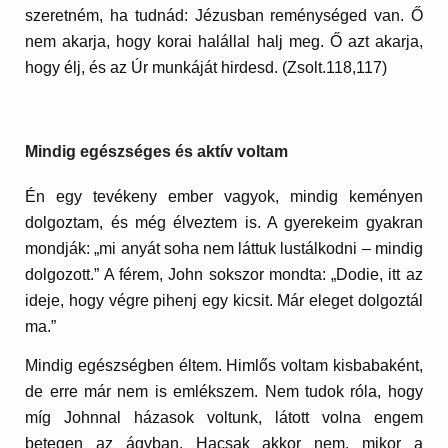
szeretném, ha tudnád: Jézusban reménységed van. Ő
nem akarja, hogy korai halállal halj meg. Ő azt akarja,
hogy élj, és az Úr munkáját hirdesd. (Zsolt.118,117)
Mindig egészséges és aktív voltam
Én egy tevékeny ember vagyok, mindig keményen
dolgoztam, és még élveztem is. A gyerekeim gyakran
mondják: „mi anyát soha nem láttuk lustálkodni – mindig
dolgozott.” A férem, John sokszor mondta: „Dodie, itt az
ideje, hogy végre pihenj egy kicsit. Már eleget dolgoztál
ma.”
Mindig egészségben éltem. Himlős voltam kisbabaként,
de erre már nem is emlékszem. Nem tudok róla, hogy
míg Johnnal házasok voltunk, látott volna engem
betegen az ágyban. Hacsak akkor nem, mikor a