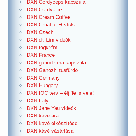
DXN Cordyceps kapszula
DXN Cordypine
DXN Cream Coffee
DXN Croatia- Hrvtska
DXN Czech
DXN dr. Lim videók
DXN fogkrém
DXN France
DXN ganoderma kapszula
DXN Ganozhi tusfürdő
DXN Germany
DXN Hungary
DXN IOC terv – élj Te is vele!
DXN Italy
DXN Jane Yau videók
DXN kávé ára
DXN kávé elkészítése
DXN kávé vásárlása