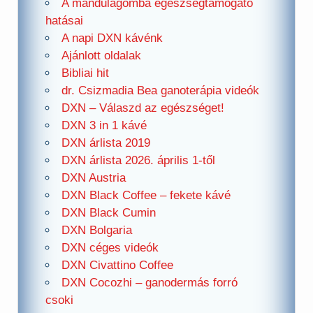
A mandulagomba egészségtámogató
hatásai
A napi DXN kávénk
Ajánlott oldalak
Bibliai hit
dr. Csizmadia Bea ganoterápia videók
DXN – Válaszd az egészséget!
DXN 3 in 1 kávé
DXN árlista 2019
DXN árlista 2026. április 1-től
DXN Austria
DXN Black Coffee – fekete kávé
DXN Black Cumin
DXN Bolgaria
DXN céges videók
DXN Civattino Coffee
DXN Cocozhi – ganodermás forró
csoki