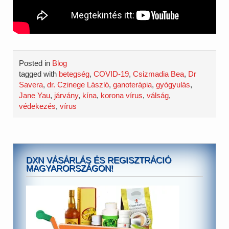
Posted in
Blog
tagged with
betegség
,
COVID-19
,
Csizmadia Bea
,
Dr
Savera
,
dr. Czinege László
,
ganoterápia
,
gyógyulás
,
Jane Yau
,
járvány
,
kína
,
korona vírus
,
válság
,
védekezés
,
vírus
DXN VÁSÁRLÁS ÉS REGISZTRÁCIÓ
MAGYARORSZÁGON!