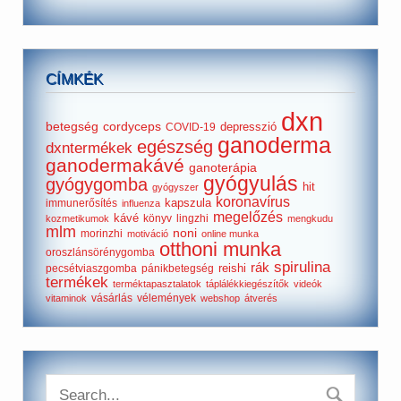
CÍMKÉK
dxn
betegség
cordyceps
depresszió
COVID-19
ganoderma
egészség
dxntermékek
ganodermakávé
ganoterápia
gyógyulás
gyógygomba
hit
gyógyszer
koronavírus
kapszula
immunerősítés
influenza
megelőzés
kávé
könyv
lingzhi
kozmetikumok
mengkudu
mlm
noni
morinzhi
motiváció
online munka
otthoni munka
oroszlánsörénygomba
spirulina
rák
reishi
pecsétviaszgomba
pánikbetegség
termékek
terméktapasztalatok
táplálékkiegészítők
videók
vásárlás
vélemények
vitaminok
webshop
átverés