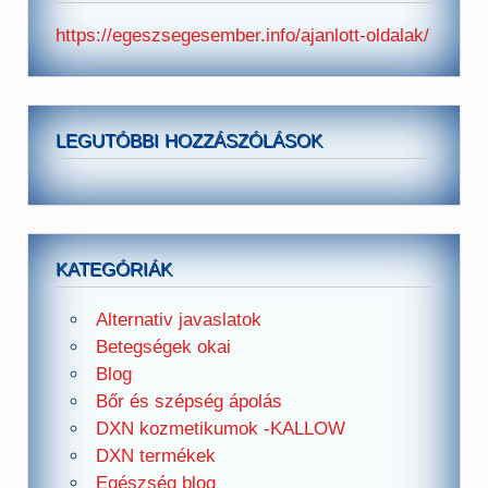
https://egeszsegesember.info/ajanlott-oldalak/
LEGUTÓBBI HOZZÁSZÓLÁSOK
KATEGÓRIÁK
Alternativ javaslatok
Betegségek okai
Blog
Bőr és szépség ápolás
DXN kozmetikumok -KALLOW
DXN termékek
Egészség blog