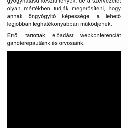
gyógyhatású készítmények, de a szervezetet
olyan mértékben tudják megerősíteni, hogy
annak öngyógyító képességei a lehető
legjobban leghatékonyabban működjenek.
Erről tartottak előadást webkonferenciát
ganoterepautáink és orvosaink.