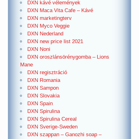
DXN kávé vélemények
DXN Maca Vita Cafe – Kávé
DXN marketingterv
DXN Myco Veggie
DXN Nederland
DXN new price list 2021
DXN Noni
DXN oroszlánsörénygomba – Lions
Mane
DXN regisztráció
DXN Romania
DXN Sampon
DXN Slovakia
DXN Spain
DXN Spirulina
DXN Spirulina Cereal
DXN Sverige-Sweden
DXN szappan – Ganozhi soap –