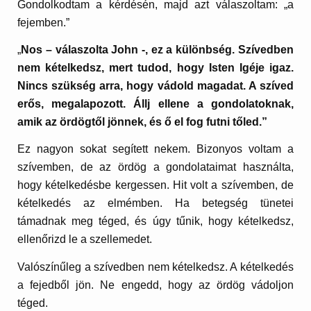
Gondolkodtam a kérdésén, majd azt válaszoltam: „a
fejemben.”
„
Nos – válaszolta John -, ez a különbség. Szívedben
nem kételkedsz, mert tudod, hogy Isten Igéje igaz.
Nincs szükség arra, hogy vádold magadat. A szíved
erős, megalapozott. Állj ellene a gondolatoknak,
amik az ördögtől jönnek, és ő el fog futni tőled.”
Ez nagyon sokat segített nekem. Bizonyos voltam a
szívemben, de az ördög a gondolataimat használta,
hogy kételkedésbe kergessen. Hit volt a szívemben, de
kételkedés az elmémben. Ha betegség tünetei
támadnak meg téged, és úgy tűnik, hogy kételkedsz,
ellenőrizd le a szellemedet.
Valószínűleg a szívedben nem kételkedsz. A kételkedés
a fejedből jön. Ne engedd, hogy az ördög vádoljon
téged.