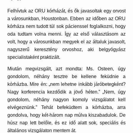
Felhívtuk az ORU kórházát, és ők javasoltak egy orvost
a városunkban, Houstonban. Ebben az időben az ORU
kórháza nem tudott túl sok pácienssel foglalkozni, hogy
oda tudtam volna menni. Így az első választásom az
volt, hogy a városunkban megyek el az általuk javasolt,
nagyszerű keresztény orvoshoz, aki belgyógyász
specialistaként praktizált.
Miután megvizsgált, azt mondta: Ms. Osteen, úgy
gondolom, néhány tesztre be kellene feküdnie a
kórházba. Mire én: „nem lehetne inkább járóbetegként?
Nagy korferencia kezdődik a jövő héten.” „Nem, úgy
gondolom, néhány nagyon komoly vizsgálatot kell
elvégeznünk.” Tehát befeküdtem a kórházba, arra
gondolva, hogy két-három nap múlva kiszabadulok. De
húsz nap lett belőle, és ez idő alatt sok, speciális és
általános vizsgálaton mentem át.