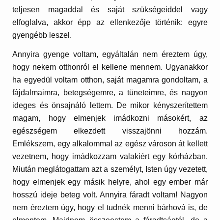
teljesen magaddal és saját szükségeiddel vagy
elfoglalva, akkor épp az ellenkezője történik: egyre
gyengébb leszel.
Annyira gyenge voltam, egyáltalán nem éreztem úgy,
hogy nekem otthonról el kellene mennem. Ugyanakkor
ha egyedül voltam otthon, saját magamra gondoltam, a
fájdalmaimra, betegségemre, a tüneteimre, és nagyon
ideges és önsajnáló lettem. De mikor kényszerítettem
magam, hogy elmenjek imádkozni másokért, az
egészségem elkezdett visszajönni hozzám.
Emlékszem, egy alkalommal az egész városon át kellett
vezetnem, hogy imádkozzam valakiért egy kórházban.
Miután meglátogattam azt a személyt, Isten úgy vezetett,
hogy elmenjek egy másik helyre, ahol egy ember már
hosszú ideje beteg volt. Annyira fáradt voltam! Nagyon
nem éreztem úgy, hogy el tudnék menni bárhová is, de