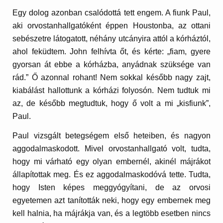
Egy dolog azonban csalódottá tett engem. A fiunk Paul,
aki orvostanhallgatóként éppen Houstonba, az ottani
sebészetre látogatott, néhány utcányira attól a kórháztól,
ahol feküdtem. John felhívta őt, és kérte: „fiam, gyere
gyorsan át ebbe a kórházba, anyádnak szüksége van
rád.” Ő azonnal rohant! Nem sokkal később nagy zajt,
kiabálást hallottunk a kórházi folyosón. Nem tudtuk mi
az, de később megtudtuk, hogy ő volt a mi „kisfiunk”,
Paul.
Paul vizsgált betegségem első heteiben, és nagyon
aggodalmaskodott. Mivel orvostanhallgató volt, tudta,
hogy mi várható egy olyan embernél, akinél májrákot
állapítottak meg. És ez aggodalmaskodóvá tette. Tudta,
hogy Isten képes meggyógyítani, de az orvosi
egyetemen azt tanították neki, hogy egy embernek meg
kell halnia, ha májrákja van, és a legtöbb esetben nincs