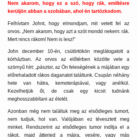
Nem akarom, hogy ez a szó, hogy rák, említésre
kerüljön abban a szobában, ahol én tartózkodom.
Felhívtam Johnt, hogy elmondjam, mit vetett fel az
orvos. „Nem akarom, hogy azt a szót mondd nekem: rák.
Mert nincs rákom! Nem is lesz!”
John december 10-én, csütörtökön meglátogatott a
kórházban. Az orvos az előtérben közölte vele a
szörnyű hírt: „pásztor, az Ön feleségének a májában egy
előrehaladott rákos daganatot találtunk. Csupán néhány
hete van hátra, kemoterápiával, vagy anélkül.
Kezelhetjük őt, de csak egy kicsit tudnánk
meghosszabbítani az életét.
Azonban még nem találtuk meg az elsődleges tumort,
nem tudjuk, hol van. Valójában ez tévesztett meg
minket. Rendszerint az elsődleges tumor indítja el a
rákot, majd átterjed a májra, vesére, vagy más