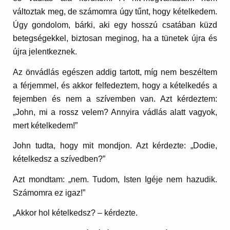
változtak meg, de számomra úgy tűnt, hogy kételkedem.
Úgy gondolom, bárki, aki egy hosszú csatában küzd
betegségekkel, biztosan meginog, ha a tünetek újra és
újra jelentkeznek.
Az önvádlás egészen addig tartott, míg nem beszéltem
a férjemmel, és akkor felfedeztem, hogy a kételkedés a
fejemben és nem a szívemben van. Azt kérdeztem:
„John, mi a rossz velem? Annyira vádlás alatt vagyok,
mert kételkedem!”
John tudta, hogy mit mondjon. Azt kérdezte: „Dodie,
kételkedsz a szívedben?”
Azt mondtam: „nem. Tudom, Isten Igéje nem hazudik.
Számomra ez igaz!”
„Akkor hol kételkedsz? – kérdezte.