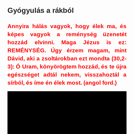
Gyógyulás a rákból
Annyira hálás vagyok, hogy élek ma, és
képes vagyok a reménység üzenetét
hozzád elvinni. Maga Jézus is ez:
REMÉNYSÉG. Úgy érzem magam, mint
Dávid, aki a zsoltárokban ezt mondta (30,2-
3): Ó Uram, könyörögtem hozzád, és te újra
egészséget adtál nekem, visszahoztál a
sírból, és íme én élek most. (angol ford.)