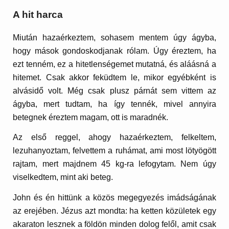
A hit harca
Miután hazaérkeztem, sohasem mentem úgy ágyba,
hogy mások gondoskodjanak rólam. Úgy éreztem, ha
ezt tenném, ez a hitetlenségemet mutatná, és aláásná a
hitemet. Csak akkor feküdtem le, mikor egyébként is
alvásidő volt. Még csak plusz párnát sem vittem az
ágyba, mert tudtam, ha így tennék, mivel annyira
betegnek éreztem magam, ott is maradnék.
Az első reggel, ahogy hazaérkeztem, felkeltem,
lezuhanyoztam, felvettem a ruhámat, ami most lötyögött
rajtam, mert majdnem 45 kg-ra lefogytam. Nem úgy
viselkedtem, mint aki beteg.
John és én hittünk a közös megegyezés imádságának
az erejében. Jézus azt mondta: ha ketten közületek egy
akaraton lesznek a földön minden dolog felől, amit csak