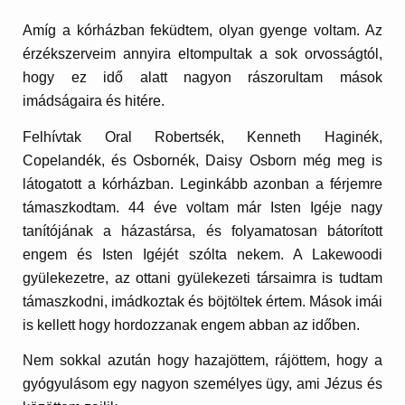
Amíg a kórházban feküdtem, olyan gyenge voltam. Az
érzékszerveim annyira eltompultak a sok orvosságtól,
hogy ez idő alatt nagyon rászorultam mások
imádságaira és hitére.
Felhívtak Oral Robertsék, Kenneth Haginék,
Copelandék, és Osbornék, Daisy Osborn még meg is
látogatott a kórházban. Leginkább azonban a férjemre
támaszkodtam. 44 éve voltam már Isten Igéje nagy
tanítójának a házastársa, és folyamatosan bátorított
engem és Isten Igéjét szólta nekem. A Lakewoodi
gyülekezetre, az ottani gyülekezeti társaimra is tudtam
támaszkodni, imádkoztak és böjtöltek értem. Mások imái
is kellett hogy hordozzanak engem abban az időben.
Nem sokkal azután hogy hazajöttem, rájöttem, hogy a
gyógyulásom egy nagyon személyes ügy, ami Jézus és