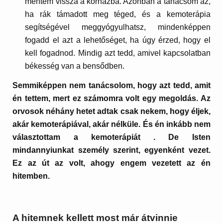
mentem vissza a kórházba. Azonban a tanácsom az,
ha rák támadott meg téged, és a kemoterápia
segítségével meggyógyulhatsz, mindenképpen
fogadd el azt a lehetőséget, ha úgy érzed, hogy el
kell fogadnod. Mindig azt tedd, amivel kapcsolatban
békesség van a bensődben.
Semmiképpen nem tanácsolom, hogy azt tedd, amit
én tettem, mert ez számomra volt egy megoldás. Az
orvosok néhány hetet adtak csak nekem, hogy éljek,
akár kemoterápiával, akár nélküle. És én inkább nem
választottam a kemoterápiát . De Isten
mindannyiunkat személy szerint, egyenként vezet.
Ez az út az volt, ahogy engem vezetett az én
hitemben.
A hitemnek kellett most már átvinnie