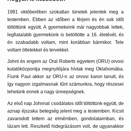
1981 októberében szokatlan tünetek jelentek meg a
testemben. Ebben az időben a férjem és én sok időt
töltöttünk együtt. A gyermekeink már nagyobbak lettek,
legfiatalabb gyermekünk is betöltötte a 16. életévét, és
én szabadabb voltam, mint korábban bármikor. Tele
voltam ötletekkel és tervekkel.
Johnt és engem az Oral Roberts egyetem (ORU) orvosi
kutatóközpontja megnyitójára hívtak meg Oklahomába.
Fiunk Paul akkor az ORU-n az orvosi karon tanult, és
így nagyon izgalmasnak tűnt számunkra, hogy részesei
lehetünk ennek a nagy ünnepségnek.
Az első nap Johnnal csodálatos időt töltöttünk együtt, de
aznap éjszaka betegség jelent meg a testemben. Kicsit
zavarodott lettem az elmémben, gondolataimban, és
lázam lett. Reszkető hidegrázásom volt, de ugyanakkor