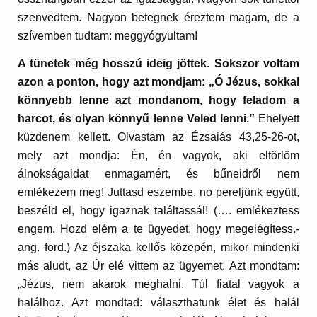
szenvedtem. Nagyon betegnek éreztem magam, de a
szívemben tudtam: meggyógyultam!
A tünetek még hosszú ideig jöttek. Sokszor voltam
azon a ponton, hogy azt mondjam: „Ó Jézus, sokkal
könnyebb lenne azt mondanom, hogy feladom a
harcot, és olyan könnyű lenne Veled lenni.”
Ehelyett
küzdenem kellett. Olvastam az Ézsaiás 43,25-26-ot,
mely azt mondja: Én, én vagyok, aki eltörlöm
álnokságaidat enmagamért, és bűneidről nem
emlékezem meg! Juttasd eszembe, no pereljünk együtt,
beszéld el, hogy igaznak találtassál! (…. emlékeztess
engem. Hozd elém a te ügyedet, hogy megelégítess.-
ang. ford.) Az éjszaka kellős közepén, mikor mindenki
más aludt, az Úr elé vittem az ügyemet. Azt mondtam:
„Jézus, nem akarok meghalni. Túl fiatal vagyok a
halálhoz. Azt mondtad: választhatunk élet és halál