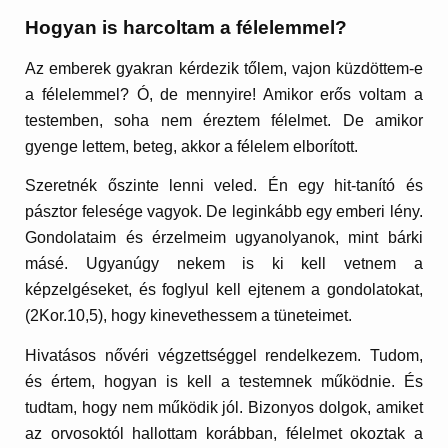
Hogyan is harcoltam a félelemmel?
Az emberek gyakran kérdezik tőlem, vajon küzdöttem-e
a félelemmel? Ó, de mennyire! Amikor erős voltam a
testemben, soha nem éreztem félelmet. De amikor
gyenge lettem, beteg, akkor a félelem elborított.
Szeretnék őszinte lenni veled. Én egy hit-tanító és
pásztor felesége vagyok. De leginkább egy emberi lény.
Gondolataim és érzelmeim ugyanolyanok, mint bárki
másé. Ugyanúgy nekem is ki kell vetnem a
képzelgéseket, és foglyul kell ejtenem a gondolatokat,
(2Kor.10,5), hogy kinevethessem a tüneteimet.
Hivatásos nővéri végzettséggel rendelkezem. Tudom,
és értem, hogyan is kell a testemnek működnie. És
tudtam, hogy nem működik jól. Bizonyos dolgok, amiket
az orvosoktól hallottam korábban, félelmet okoztak a