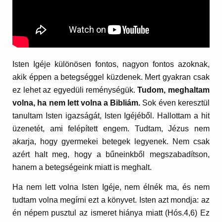
Isten Igéje különösen fontos, nagyon fontos azoknak,
akik éppen a betegséggel küzdenek. Mert gyakran csak
ez lehet az egyedüli reménységük.
Tudom, meghaltam
volna, ha nem lett volna a Bibliám.
Sok éven keresztül
tanultam Isten igazságát, Isten Igéjéből. Hallottam a hit
üzenetét, ami felépített engem. Tudtam, Jézus nem
akarja, hogy gyermekei betegek legyenek. Nem csak
azért halt meg, hogy a bűneinkből megszabadítson,
hanem a betegségeink miatt is meghalt.
Ha nem lett volna Isten Igéje, nem élnék ma, és nem
tudtam volna megírni ezt a könyvet. Isten azt mondja: az
én népem pusztul az ismeret hiánya miatt (Hós.4,6) Ez