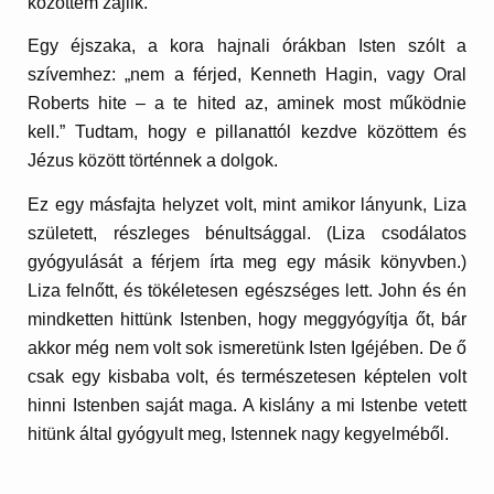
közöttem zajlik.
Egy éjszaka, a kora hajnali órákban Isten szólt a
szívemhez: „nem a férjed, Kenneth Hagin, vagy Oral
Roberts hite – a te hited az, aminek most működnie
kell.” Tudtam, hogy e pillanattól kezdve közöttem és
Jézus között történnek a dolgok.
Ez egy másfajta helyzet volt, mint amikor lányunk, Liza
született, részleges bénultsággal. (Liza csodálatos
gyógyulását a férjem írta meg egy másik könyvben.)
Liza felnőtt, és tökéletesen egészséges lett. John és én
mindketten hittünk Istenben, hogy meggyógyítja őt, bár
akkor még nem volt sok ismeretünk Isten Igéjében. De ő
csak egy kisbaba volt, és természetesen képtelen volt
hinni Istenben saját maga. A kislány a mi Istenbe vetett
hitünk által gyógyult meg, Istennek nagy kegyelméből.