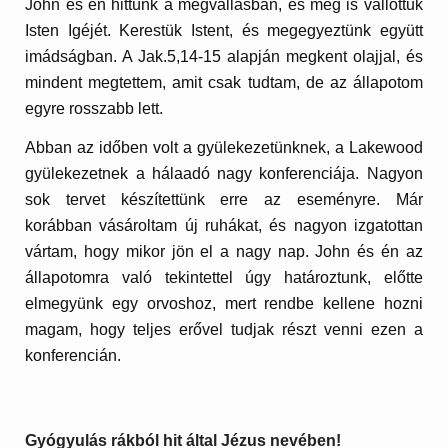
John és én hittünk a megvallásban, és meg is vallottuk
Isten Igéjét. Kerestük Istent, és megegyeztünk együtt
imádságban. A Jak.5,14-15 alapján megkent olajjal, és
mindent megtettem, amit csak tudtam, de az állapotom
egyre rosszabb lett.
Abban az időben volt a gyülekezetünknek, a Lakewood
gyülekezetnek a hálaadó nagy konferenciája. Nagyon
sok tervet készítettünk erre az eseményre. Már
korábban vásároltam új ruhákat, és nagyon izgatottan
vártam, hogy mikor jön el a nagy nap. John és én az
állapotomra való tekintettel úgy határoztunk, előtte
elmegyünk egy orvoshoz, mert rendbe kellene hozni
magam, hogy teljes erővel tudjak részt venni ezen a
konferencián.
Gyógyulás rákból hit által Jézus nevében!