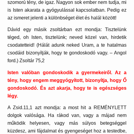
szomorú tény, de igaz. Nagyon sok ember nem tudja, mi
is Isten akarata a gyógyulással kapcsolatban. Pedig ez
az ismeret jelenti a különbséget élet és halál között!
Dávid egy másik zsoltárban ezt mondja: Tisztelünk
téged, oh Isten, tisztelünk; neved közel van, hirdetik
csodatetteid! (Hálát adunk neked Uram, a te hatalmas
csodáid bizonyítják, hogy te gondoskodó vagy. – Angol
ford.) Zsoltár 75,2
Isten valóban gondoskodik a gyermekeiről. Az a
tény, hogy engem meggyógyított, bizonyítja, hogy Ő
gondoskodó. És azt akarja, hogy te is egészséges
légy.
A Zsid.11,1 azt mondja: a most hit a REMÉNYLETT
dolgok valósága. Ha rákod van, vagy a májad nem
működik helyesen, vagy más súlyos betegséggel
küzdesz, ami fájdalmat és gyengeséget hoz a testedbe,