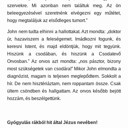
szervekre. Mi azonban nem találtuk meg. Az ön
beleegyezésével szeretnénk elvégezni egy műtétet,
hogy megtaláljuk az elsődleges tumort.”
John nem tudta elhinni a hallottakat. Azt mondta: „doktor
úr, hazaviszem a feleségemet. Imádkozni fogunk, és
keresni Istent, és majd eldöntjük, hogy mit tegyünk.
Hiszünk a csodában, és hiszünk a Csodatevő
Orvosban.” Az orvos azt mondta: „nos pásztor, bizony
most szükségetek van csodára!” Mikor John elmondta a
diagnózist, magam is teljesen meglepődtem. Sokkolt a
hír. De nem hisztériáztam, nem roppantam össze. Csak
ültem csöndben és hallgattam. Az orvos később bejött
hozzám, és beszélgettünk.
Gyógyulás rákból hit által Jézus nevében!