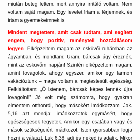
miután beteg lettem, mert annyira irritáló voltam. Nem
voltam saját magam. Egy levelet írtam a férjemnek, és
írtam a gyermekeimnek is.
Mindent megtettem, amit csak tudtam, ami segített
engem, hogy pozitív, reményteli hozzáállásom
legyen.
Elképzeltem magam az esküvői ruhámban az
ágyamban, és mondtam: Uram, bárcsak úgy éreznék,
mint az esküvőm napján! Szintén elképzeltem magam,
amint lovagolok, ahogy egyszer, amikor egy farmon
vakációztunk – maga voltam a megtestesült egészség.
Felkiáltottam: „Ó Istenem, bárcsak képes lennék újra
lovagolni!” Jó volt még számomra, hogy gyakran
elmentem otthonról, hogy másokért imádkozzam. Jak.
5,16 azt mondja: imádkozzatok egymásért, hogy
egészségesek legyetek. Amikor egy csatában vagy és
mások szükségeiért imádkozol, Isten gyorsabban fogja
hozni a választ. Luk 6,38: adj és neked is adatik. Mikor