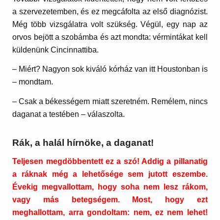
a szervezetemben, és ez megcáfolta az első diagnózist.
Még több vizsgálatra volt szükség. Végül, egy nap az
orvos bejött a szobámba és azt mondta: vérmintákat kell
küldenünk Cincinnattiba.
– Miért? Nagyon sok kiváló kórház van itt Houstonban is
– mondtam.
– Csak a békességem miatt szeretném. Remélem, nincs
daganat a testében – válaszolta.
Rák, a halál hírnöke, a daganat!
Teljesen megdöbbentett ez a szó! Addig a pillanatig
a ráknak még a lehetősége sem jutott eszembe.
Évekig megvallottam, hogy soha nem lesz rákom,
vagy más betegségem. Most, hogy ezt
meghallottam, arra gondoltam: nem, ez nem lehet!