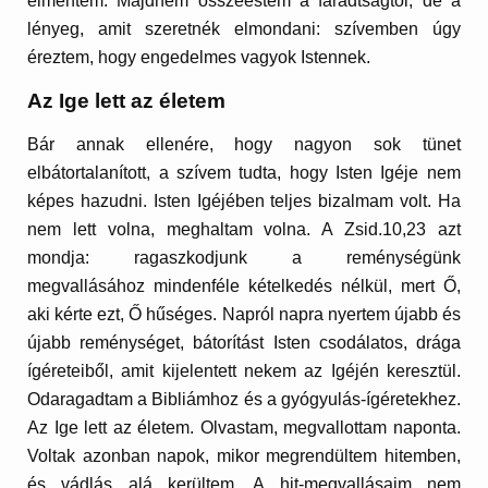
elmentem. Majdnem összeestem a fáradtságtól, de a
lényeg, amit szeretnék elmondani: szívemben úgy
éreztem, hogy engedelmes vagyok Istennek.
Az Ige lett az életem
Bár annak ellenére, hogy nagyon sok tünet
elbátortalanított, a szívem tudta, hogy Isten Igéje nem
képes hazudni. Isten Igéjében teljes bizalmam volt. Ha
nem lett volna, meghaltam volna. A Zsid.10,23 azt
mondja: ragaszkodjunk a reménységünk
megvallásához mindenféle kételkedés nélkül, mert Ő,
aki kérte ezt, Ő hűséges. Napról napra nyertem újabb és
újabb reménységet, bátorítást Isten csodálatos, drága
ígéreteiből, amit kijelentett nekem az Igéjén keresztül.
Odaragadtam a Bibliámhoz és a gyógyulás-ígéretekhez.
Az Ige lett az életem. Olvastam, megvallottam naponta.
Voltak azonban napok, mikor megrendültem hitemben,
és vádlás alá kerültem. A hit-megvallásaim nem