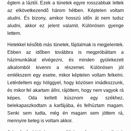
égtem a láztól. Ezek a tünetek egyre rosszabbak lettek
az elkövetkezendő három hétben. Képtelen voltam
aludni. És bizony, amikor hosszú időn át nem tudsz
aludni, akkor ez jelent valamit. Különösen gyenge
lettem.
Hetekkel később más tünetek, fájdalmak is megjelentek.
Ebben az időben továbbra is megpróbáltam a
házimunkákat elvégezni, és minden gyülekezeti
alkalomból kivenni a részemet. Különösen jól
emlékszem egy esetre, mikor képtelen voltam felkelni.
Letérdeltem egy hölggyel, hogy közösen imádkozzunk,
és mikor fel akartam állni, rájöttem, hogy nem vagyok rá
képes. Oda kellett kúsznom egy székhez,
belekapaszkodtam a karfájába, és felhúztam magam.
Senki sem tudta, még én magam sem jöttem rá,
mennyire beteg is voltam akkor.