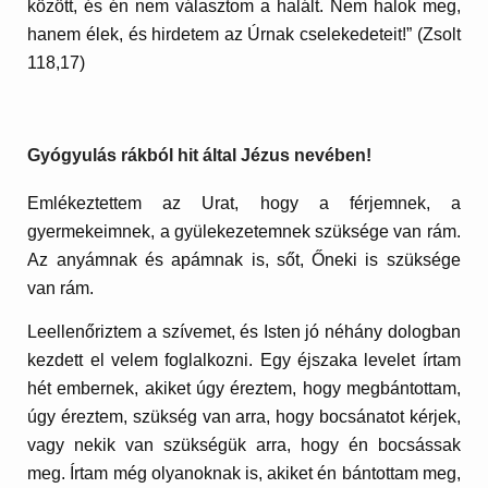
között, és én nem választom a halált. Nem halok meg,
hanem élek, és hirdetem az Úrnak cselekedeteit!” (Zsolt
118,17)
Gyógyulás rákból hit által Jézus nevében!
Emlékeztettem az Urat, hogy a férjemnek, a
gyermekeimnek, a gyülekezetemnek szüksége van rám.
Az anyámnak és apámnak is, sőt, Őneki is szüksége
van rám.
Leellenőriztem a szívemet, és Isten jó néhány dologban
kezdett el velem foglalkozni. Egy éjszaka levelet írtam
hét embernek, akiket úgy éreztem, hogy megbántottam,
úgy éreztem, szükség van arra, hogy bocsánatot kérjek,
vagy nekik van szükségük arra, hogy én bocsássak
meg. Írtam még olyanoknak is, akiket én bántottam meg,