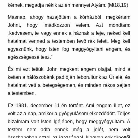
kérnek, megadja nékik az én mennyei Atyám. (Mt18,19)
Másnap, ahogy hazajöttem a kórházból, megkértem
Johnt, hogy imádkozzon velem. Azt mondtam:
„kedvesem, te vagy ennek a háznak a feje, neked kell
hatalmat venned a testemben levő rák felett. Meg kell
egyeznünk, hogy Isten fog meggyógyítani engem, és
egészségessé tesz.”
És mi ezt tettük. John megkent engem olajjal, mind a
ketten a hálószobánk padlóján leborultunk az Úr elé, és
hatalmat vett a betegségemen, és minden rákos sejten
a testemben.
Ez 1981. december 11-én történt. Ami engem illet, ez
volt az a nap, amikor a gyógyulásom elkezdődött. Teljes
bizalmam volt Isten Igéjében, hogy meggyógyultam. A
testem nem adta ennek még a jelét, nem volt
összhangban ezzel az igazsággal. Nagyon sok tünettől