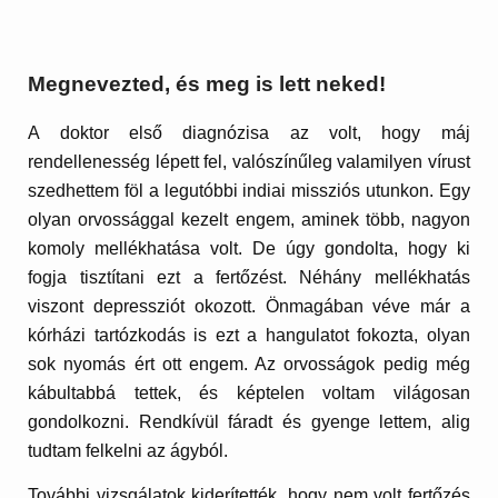
Megnevezted, és meg is lett neked!
A doktor első diagnózisa az volt, hogy máj
rendellenesség lépett fel, valószínűleg valamilyen vírust
szedhettem föl a legutóbbi indiai missziós utunkon. Egy
olyan orvossággal kezelt engem, aminek több, nagyon
komoly mellékhatása volt. De úgy gondolta, hogy ki
fogja tisztítani ezt a fertőzést. Néhány mellékhatás
viszont depressziót okozott. Önmagában véve már a
kórházi tartózkodás is ezt a hangulatot fokozta, olyan
sok nyomás ért ott engem. Az orvosságok pedig még
kábultabbá tettek, és képtelen voltam világosan
gondolkozni. Rendkívül fáradt és gyenge lettem, alig
tudtam felkelni az ágyból.
További vizsgálatok kiderítették, hogy nem volt fertőzés