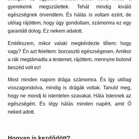
gyerekeink megszülettek. Tehát mindig kiváló
egészségnek örvendtem. És hálás is voltam ezért, de
utólag rájöttem, hogy úgy gondoltam, számomra ez egy
garantált dolog. Ez nekem adatott.
Emlékszem, mikor valaki megkérdezte tőlem: hogy
vagy? Én azt feleltem: borzasztó egészségesen. Amikor
a rák megtámadta a testemet, rájöttem, mennyire bolond
beszéd volt ez!
Most minden napom drága számomra. És így utólag
visszagondolva, mindig is drágák voltak. Tanuld meg,
hogy ne mondj ki istentelen szavakat. Hála Istennek az
egészségért. És légy hálás minden napért, amit Ő
neked adott.
Hogyan is kezdődött?