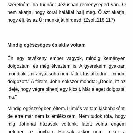
szeretném, ha tudnád: Jézusban reménységed van. Ő
nem akarja, hogy korai halállal halj meg. Ő azt akarja,
hogy élj, és az Úr munkáját hirdesd. (Zsolt.118,117)
Mindig egészséges és aktív voltam
Én egy tevékeny ember vagyok, mindig keményen
dolgoztam, és még élveztem is. A gyerekeim gyakran
mondják: „mi anyát soha nem láttuk lustálkodni – mindig
dolgozott.” A férem, John sokszor mondta: „Dodie, itt az
ideje, hogy végre pihenj egy kicsit. Már eleget dolgoztál
ma.”
Mindig egészségben éltem. Himlős voltam kisbabaként,
de erre már nem is emlékszem. Nem tudok róla, hogy
míg Johnnal házasok voltunk, látott volna engem
betegen az ágyban. Hacsak akkor nem, mikor a