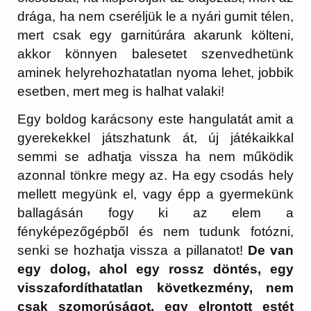
drága, ha nem cseréljük le a nyári gumit télen,
mert csak egy garnitúrára akarunk költeni,
akkor könnyen balesetet szenvedhetünk
aminek helyrehozhatatlan nyoma lehet, jobbik
esetben, mert meg is halhat valaki!
Egy boldog karácsony este hangulatát amit a
gyerekekkel játszhatunk át, új játékaikkal
semmi se adhatja vissza ha nem működik
azonnal tönkre megy az. Ha egy csodás hely
mellett megyünk el, vagy épp a gyermekünk
ballagásán fogy ki az elem a
fényképezőgépből és nem tudunk fotózni,
senki se hozhatja vissza a pillanatot!
De van
egy dolog, ahol egy rossz döntés, egy
visszafordíthatatlan következmény, nem
csak szomorúságot, egy elrontott estét