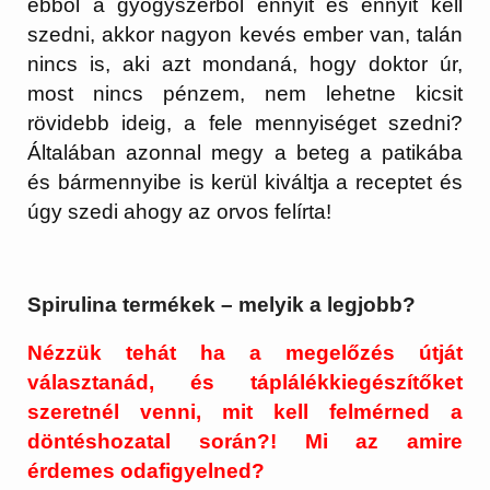
ebből a gyógyszerből ennyit és ennyit kell
szedni, akkor nagyon kevés ember van, talán
nincs is, aki azt mondaná, hogy doktor úr,
most nincs pénzem, nem lehetne kicsit
rövidebb ideig, a fele mennyiséget szedni?
Általában azonnal megy a beteg a patikába
és bármennyibe is kerül kiváltja a receptet és
úgy szedi ahogy az orvos felírta!
Spirulina termékek – melyik a legjobb?
Nézzük tehát ha a megelőzés útját
választanád, és táplálékkiegészítőket
szeretnél venni, mit kell felmérned a
döntéshozatal során?! Mi az amire
érdemes odafigyelned?