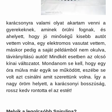
karácsonyra valami olyat akartam venni a
gyerekeknek, aminek örülni fognak, és
ahelyett, hogy jó minőségű kisebb autót
vettem volna, egy elektromos vasutat vettem,
máskor pedig a saját példámból nem okulva,
távirányítású autót! Mindkét esetben az olcsó
kínai változatot. Mondanom se kell, hogy egy
óra múlva már egyik se működött, eszébe se
volt azt csinálni amit szerettünk volna. Így a
nagy öröm helyett, a karácsonyi bosszúság,
rossz kedv rontotta el az estét!
Melyik a legolcsóbb Spirulina?