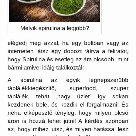
Melyik spirulina a legjobb?
elégedj meg azzal, ha egy boltban vagy az
interneten látsz egy dobozt ráírva a feliratot,
hogy Spirulina és esetleg az ára olcsóbb, mint
bármi amivel idáig találkoztál!
A spirulina az egyik legnépszerűbb
táplálékkiegészítő, superfood, szuper
táplálék, tehát „nagy üzlet” így sokan
kezdenek bele, és kezdik el forgalmazni! És
néha elképesztő tényleg, hogy milyen olcsó
áron is hozzá lehet jutni! A kérdés azonban
az, hogy mihez jutsz, és milyen hatással lesz