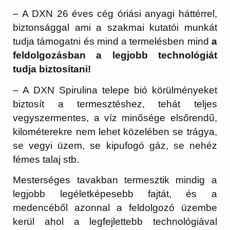
– A DXN 26 éves cég óriási anyagi háttérrel,
biztonsággal ami a szakmai kutatói munkát
tudja támogatni és mind a termelésben mind
a
feldolgozásban a legjobb technológiát
tudja biztosítani!
– A DXN Spirulina telepe bió körülményeket
biztosít a termesztéshez, tehát teljes
vegyszermentes, a víz minősége elsőrendű,
kilométerekre nem lehet közelében se trágya,
se vegyi üzem, se kipufogó gáz, se nehéz
fémes talaj stb.
Mesterséges tavakban termesztik mindig a
legjobb legéletképesebb fajtát, és a
medencéből azonnal a feldolgozó üzembe
kerül ahol a legfejlettebb technológiával