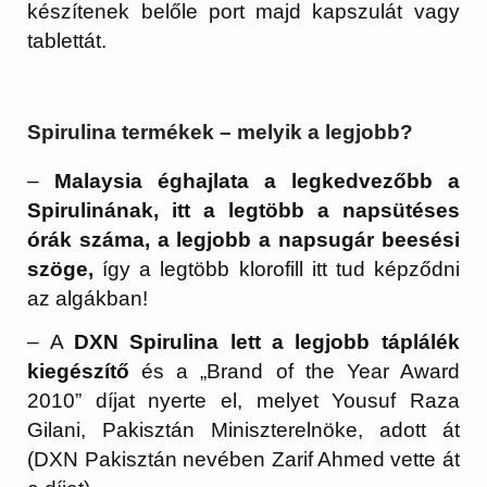
készítenek belőle port majd kapszulát vagy
tablettát.
Spirulina termékek – melyik a legjobb?
–
Malaysia éghajlata a legkedvezőbb a
Spirulinának, itt a legtöbb a napsütéses
órák száma, a legjobb a napsugár beesési
szöge,
így a legtöbb klorofill itt tud képződni
az algákban!
– A
DXN Spirulina lett a legjobb táplálék
kiegészítő
és a „Brand of the Year Award
2010” díjat nyerte el, melyet Yousuf Raza
Gilani, Pakisztán Miniszterelnöke, adott át
(DXN Pakisztán nevében Zarif Ahmed vette át