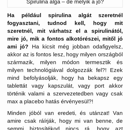
Spirulina alga – de melyik a jó?
Ha például spirulina algát szeretnél
fogyasztani, tudnod kell, hogy mit
szeretnél, mit várhatsz el a spirulinától,
mire jó, mik a fontos alkotórészei, mitől jó
ami jó?
Ha kicsit még jobban odafigyelsz,
akkor az is fontos lesz, hogy milyen országból
származik, milyen módon termesztik és
milyen technológiával dolgozzák fel?! Ezek
mind befolyásolják, hogy ha bekapsz egy
tablettát vagy kapszulát, vagy port akkor
történik valami a szervezetedben vagy csak
max a placebo hatás érvényesül?!
Minden jóból van eredeti, és utánzat! Van
amire csak ráírják, hogy mi van benne, de
semmi biztosítékod nincs rá, hogy azt