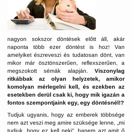
nagyon sokszor döntések előtt áll, akár
naponta több ezer döntést is hoz! Van
amelyiket észreveszi és tudatosan dönt, van
mikor már ösztönszerűen, reflexszerűen, a
megszokott sémák alapján.
Viszonylag
ritkábbak az olyan helyzetek, amikor
komolyan mérlegelni kell, és ezekben az
esetekben derül csak ki, hogy mik igazán a
fontos szempontjaink egy, egy döntésnél!?
Tudjuk ugyanis, hogy az emberek többsége
nem azt veszi meg amire szüksége lenne, „mi
tudjuk, hogy ez kell neki”, hanem azt amit ő