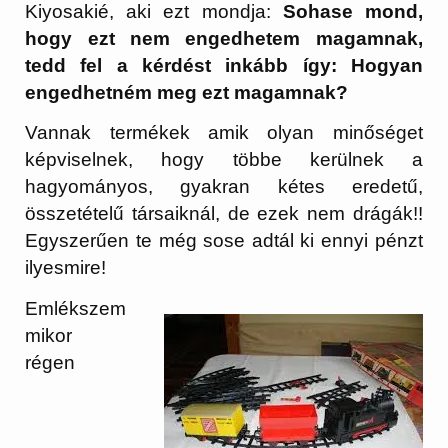
Kiyosakié, aki ezt mondja:
Sohase mond,
hogy ezt nem engedhetem magamnak,
tedd fel a kérdést inkább így: Hogyan
engedhetném meg ezt magamnak?
Vannak termékek amik olyan minőséget
képviselnek, hogy többe kerülnek a
hagyományos, gyakran kétes eredetű,
összetételű társaiknál, de ezek nem drágák!!
Egyszerűen te még sose adtál ki ennyi pénzt
ilyesmire!
Emlékszem
mikor
régen