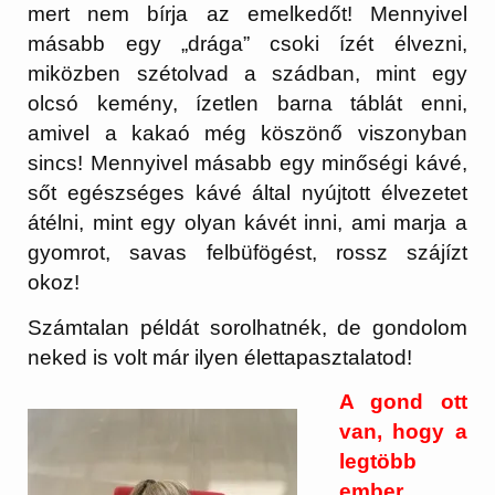
mert nem bírja az emelkedőt! Mennyivel
másabb egy „drága” csoki ízét élvezni,
miközben szétolvad a szádban, mint egy
olcsó kemény, ízetlen barna táblát enni,
amivel a kakaó még köszönő viszonyban
sincs! Mennyivel másabb egy minőségi kávé,
sőt egészséges kávé által nyújtott élvezetet
átélni, mint egy olyan kávét inni, ami marja a
gyomrot, savas felbüfögést, rossz szájízt
okoz!
Számtalan példát sorolhatnék, de gondolom
neked is volt már ilyen élettapasztalatod!
A gond ott
van, hogy a
legtöbb
ember