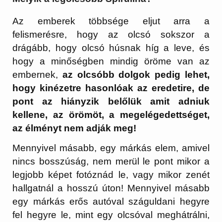
Az emberek többsége eljut arra a
felismerésre, hogy az olcsó sokszor a
drágább, hogy olcsó húsnak híg a leve, és
hogy a minőségben mindig öröme van az
embernek,
az olcsóbb dolgok pedig lehet,
hogy kinézetre hasonlóak az eredetire, de
pont az hiányzik belőlük amit adniuk
kellene, az örömöt, a megelégedettséget,
az élményt nem adják meg!
Mennyivel másabb, egy márkás elem, amivel
nincs bosszúság, nem merül le pont mikor a
legjobb képet fotóznád le, vagy mikor zenét
hallgatnál a hosszú úton! Mennyivel másabb
egy márkás erős autóval száguldani hegyre
fel hegyre le, mint egy olcsóval meghátrálni,