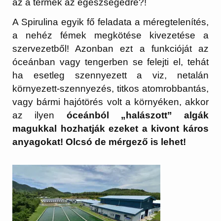
az a termék az egészségedre?!
A Spirulina egyik fő feladata a méregtelenítés,
a nehéz fémek megkötése kivezetése a
szervezetből! Azonban ezt a funkcióját az
óceánban vagy tengerben se felejti el, tehát
ha esetleg szennyezett a viz, netalán
környezett-szennyezés, titkos atomrobbantás,
vagy bármi hajótörés volt a környéken, akkor
az ilyen
óceánból „halászott” algák
magukkal hozhatják ezeket a kivont káros
anyagokat! Olcsó de mérgező is lehet!