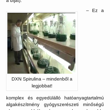
a díjat).
– Ez a
DXN Spirulina – mindenből a
legjobbat!
komplex és egyedülálló hatóanyagtartalmú
algakészítmény gyógyszerészeti minőségű