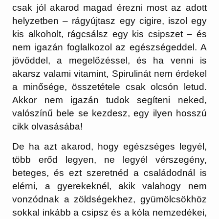
csak jól akarod magad érezni most az adott
helyzetben – rágyújtasz egy cigire, iszol egy
kis alkoholt, rágcsálsz egy kis csipszet – és
nem igazán foglalkozol az egészségeddel. A
jövőddel, a megelőzéssel, és ha venni is
akarsz valami vitamint, Spirulinát nem érdekel
a minősége, összetétele csak olcsón letud.
Akkor nem igazán tudok segíteni neked,
valószínű bele se kezdesz, egy ilyen hosszú
cikk olvasásába!
De ha azt akarod, hogy egészséges legyél,
több erőd legyen, ne legyél vérszegény,
beteges, és ezt szeretnéd a családodnál is
elérni, a gyerekeknél, akik valahogy nem
vonzódnak a zöldségekhez, gyümölcsökhöz
sokkal inkább a csipsz és a kóla nemzedékei,