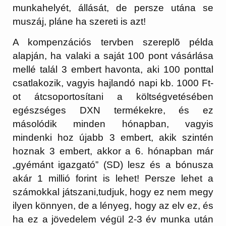
munkahelyét, állását, de persze utána se
muszáj, pláne ha szereti is azt!
A kompenzációs tervben szereplõ példa
alapján, ha valaki a saját 100 pont vásárlása
mellé talál 3 embert havonta, aki 100 ponttal
csatlakozik, vagyis hajlandó napi kb. 1000 Ft-
ot átcsoportosítani a költségvetésében
egészséges DXN termékekre, és ez
másolódik minden hónapban, vagyis
mindenki hoz újabb 3 embert, akik szintén
hoznak 3 embert, akkor a 6. hónapban már
„gyémánt igazgató” (SD) lesz és a bónusza
akár 1 millió forint is lehet! Persze lehet a
számokkal játszani,tudjuk, hogy ez nem megy
ilyen könnyen, de a lényeg, hogy az elv ez, és
ha ez a jövedelem végül 2-3 év munka után