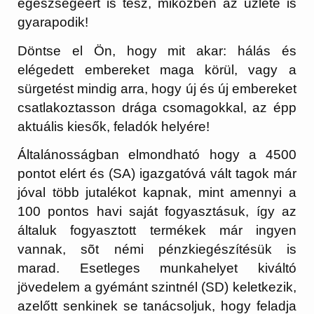
egészségéért is tesz, miközben az üzlete is
gyarapodik!
Döntse el Ön, hogy mit akar: hálás és
elégedett embereket maga körül, vagy a
sürgetést mindig arra, hogy új és új embereket
csatlakoztasson drága csomagokkal, az épp
aktuális kiesők, feladók helyére!
Általánosságban elmondható hogy a 4500
pontot elért és (SA) igazgatóvá vált tagok már
jóval több jutalékot kapnak, mint amennyi a
100 pontos havi saját fogyasztásuk, így az
általuk fogyasztott termékek már ingyen
vannak, sõt némi pénzkiegészítésük is
marad. Esetleges munkahelyet kiváltó
jövedelem a gyémánt szintnél (SD) keletkezik,
azelőtt senkinek se tanácsoljuk, hogy feladja