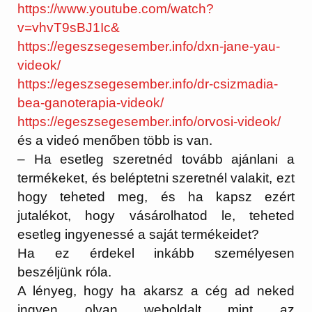
https://www.youtube.com/watch?
v=vhvT9sBJ1Ic&
https://egeszsegesember.info/
dxn-jane-yau-
videok/
https://egeszsegesember.info/
dr-csizmadia-
bea-ganoterapia-
videok/
https://egeszsegesember.info/
orvosi-videok/
és a videó menőben több is van.
– Ha esetleg szeretnéd tovább ajánlani a
termékeket, és beléptetni szeretnél valakit, ezt
hogy teheted meg, és ha kapsz ezért
jutalékot, hogy vásárolhatod le, teheted
esetleg ingyenessé a saját termékeidet?
Ha ez érdekel inkább személyesen
beszéljünk róla.
A lényeg, hogy ha akarsz a cég ad neked
ingyen olyan weboldalt mint az