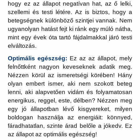
hogy ez az állapot negatívan hat, az ő lelki,
szellemi és testi létére. Az is biztos, hogy a
betegségnek különböző szintjei vannak. Nem
ugyanolyan hatást fejt ki ránk egy múló nátha,
mint egy évek óta tartó fájdalmakkal járó testi
elváltozás.
Optimális egészség:
Ez az az állapot, mely
felnőttként nagyon keveseknek adatik meg.
Nézzen körül az ismeretségi körében! Hány
olyan embert ismer, aki nem szokott beteg
lenni, aki alapvetően vidám és folyamatosan
energikus, reggel, este, délben? Nézzen meg
egy jó állapotban lévő kisgyereket, milyen
boldogan használja az energiáit: könnyed,
fáradhatatlan, szinte árad belőle a jókedv. Ez
az állapot az optimális egészség!