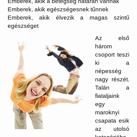
Emberek, akik a betegség határán vannak
Emberek, akik egészségesnek tűnnek
Emberek, akik élvezik a magas szintű
egészséget
Az első
három
csoport teszi
ki a
népesség
nagy részét.
Talán a
fiataljaink
egy
maroknyi
csapata esik
az utolsó