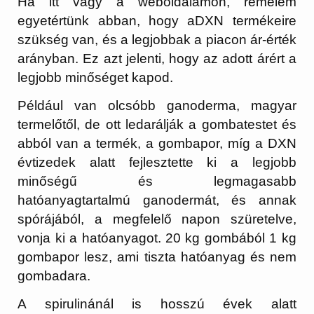
Ha itt vagy a weboldalamon, remélem
egyetértünk abban, hogy aDXN termékeire
szükség van, és a legjobbak a piacon ár-érték
arányban. Ez azt jelenti, hogy az adott árért a
legjobb minőséget kapod.
Például van olcsóbb ganoderma, magyar
termelőtől, de ott ledarálják a gombatestet és
abból van a termék, a gombapor, míg a DXN
évtizedek alatt fejlesztette ki a legjobb
minőségű és legmagasabb
hatóanyagtartalmú ganodermát, és annak
spórájából, a megfelelő napon szüretelve,
vonja ki a hatóanyagot. 20 kg gombából 1 kg
gombapor lesz, ami tiszta hatóanyag és nem
gombadara.
A spirulinánál is hosszú évek alatt