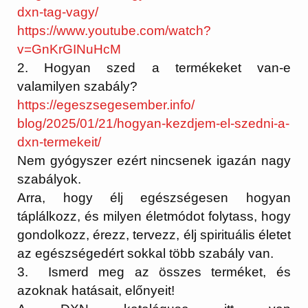
dxn-tag-vagy/
https://www.youtube.com/watch?
v=GnKrGINuHcM
2. Hogyan szed a termékeket van-e
valamilyen szabály?
https://egeszsegesember.info/
blog/2025/01/21/hogyan-
kezdjem-el-szedni-a-
dxn-
termekeit/
Nem gyógyszer ezért nincsenek igazán nagy
szabályok.
Arra, hogy élj egészségesen hogyan
táplálkozz, és milyen életmódot folytass, hogy
gondolkozz, érezz, tervezz, élj spirituális életet
az egészségedért sokkal több szabály van.
3. Ismerd meg az összes terméket, és
azoknak hatásait, előnyeit!