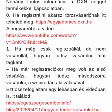
Néhány fontos információ a DXN céggel
termékekkel kapcsolatban.
0. Ha regisztrálni akarsz törzsvásárlónak itt
teheted meg:
https://egyjodontes.dxn.hu
A hogyanról itt a videó
https://www.youtube.com/watch?
v=GnKrGINuHcM&
1.
Ha még csak regisztráltál, de nem
vásároltál, hogyan tudsz vásárolni már
tagként.
– Ha már regisztrációkor meg volt az első
vásárlás, hogyan tudsz másodszorra
vásárolni, a webirodád aktiválásával.
Ezt összefoglaltam egy leirásban és videóban
is. It találod:
https://egeszsegesember.info/
blog/2025/04/11/hogyan-tudsz-
vasarolni-ha-