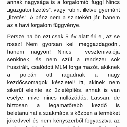
annak nagysága is a forgalomtól függ! Nincs
„igazgatói fizetés”, vagy rubin, illetve gyémánt
„fizetés”. A pénz nem a szintekért jár, hanem
az a havi forgalom függvénye.
Persze ha ön ezt csak 5 év alatt éri el, az se
rossz! Nem gyorsan kell meggazdagodni,
hanem nagyon! Nincs vesztenivalója
senkinek, és nem szül a rendszer sok
frusztrált, csalódott MLM forgalmazót, akiknek
a polcán ott ragadnak a nagy
kezdőcsomagok készletei! Itt, akinek nem
sikerül eleinte az üzletépítés, annak is van
esélye, mivel nincs nullázódás. Lassan, de
biztosan a legamatőrebb kezdő is
beletanulhat a szakmába s közben a terméket
jókedvvel és nem kényszerből fogyasztva az