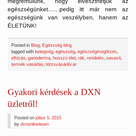
megrémülünk, hogy elveszthetjük az
egészségünket……pedig itt már nem az
egészségünk van veszélyben, hanem az
ÉLETÜNK!
Posted in
Blog
,
Egészség blog
tagged with
betegség
,
egészség
,
egészségmegőrzés
,
elhízás
,
ganoderma
,
hosszú élet
,
rák
,
rendelés
,
savasít
,
termék vásárlás
,
törzsvásárlói ár
Gyakori kérdések a DXN
üzletről!
Posted on
július 5, 2015
by
dxnonlineteam