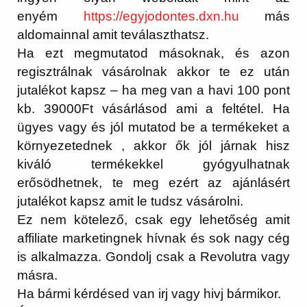
enyém
https://egyjodontes.dxn.
hu
más
aldomainnal amit teválaszthatsz.
Ha ezt megmutatod másoknak, és azon
regisztrálnak vásárolnak akkor te ez után
jutalékot kapsz – ha meg van a havi 100 pont
kb. 39000Ft vásárlásod ami a feltétel. Ha
ügyes vagy és jól mutatod be a termékeket a
környezetednek , akkor ők jól járnak hisz
kiváló termékekkel gyógyulhatnak
erősödhetnek, te meg ezért az ajánlásért
jutalékot kapsz amit le tudsz vásárolni.
Ez nem kötelező, csak egy lehetőség amit
affiliate marketingnek hívnak és sok nagy cég
is alkalmazza. Gondolj csak a Revolutra vagy
másra.
Ha bármi kérdésed van irj vagy hivj bármikor.