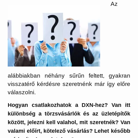
Az
alábbiakban néhány sűrűn feltett, gyakran
visszatérő kérdésre szeretnénk már így előre
válaszolni.
Hogyan csatlakozhatok a DXN-hez? Van itt
különbség a törzsvásárlók és az üzletépítők
között, jelezni kell valahol, mit szeretnék? Van
valami előírt, kötelező vásárlás? Lehet később