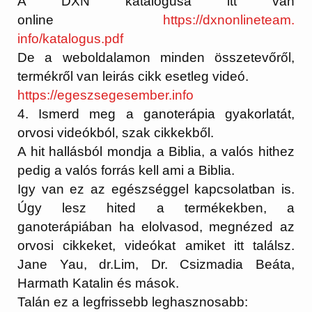
A DXN katalógusa itt van
online
https://dxnonlineteam.
info/katalogus.pdf
De a weboldalamon minden összetevőről,
termékről van leirás cikk esetleg videó.
https://egeszsegesember.info
4. Ismerd meg a ganoterápia gyakorlatát,
orvosi videókból, szak cikkekből.
A hit hallásból mondja a Biblia, a valós hithez
pedig a valós forrás kell ami a Biblia.
Igy van ez az egészséggel kapcsolatban is.
Úgy lesz hited a termékekben, a
ganoterápiában ha elolvasod, megnézed az
orvosi cikkeket, videókat amiket itt találsz.
Jane Yau, dr.Lim, Dr. Csizmadia Beáta,
Harmath Katalin és mások.
Talán ez a legfrissebb leghasznosabb: