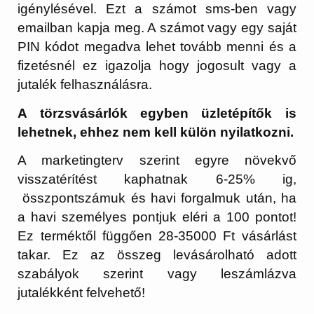
igénylésével. Ezt a számot sms-ben vagy
emailban kapja meg. A számot vagy egy saját
PIN kódot megadva lehet tovább menni és a
fizetésnél ez igazolja hogy jogosult vagy a
jutalék felhasználásra.
A törzsvásárlók egyben üzletépítők is
lehetnek, ehhez nem kell külön nyilatkozni.
A marketingterv szerint egyre növekvő
visszatérítést kaphatnak 6-25% ig,
összpontszámuk és havi forgalmuk után, ha
a havi személyes pontjuk eléri a 100 pontot!
Ez terméktől függően 28-35000 Ft vásárlást
takar. Ez az összeg levásárolható adott
szabályok szerint vagy leszámlázva
jutalékként felvehető!