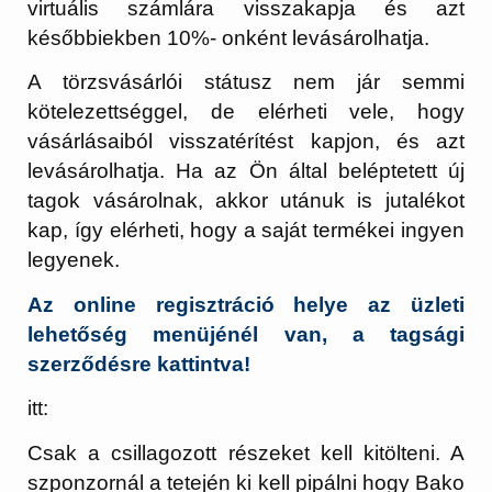
virtuális számlára visszakapja és azt
későbbiekben 10%- onként levásárolhatja.
A törzsvásárlói státusz nem jár semmi
kötelezettséggel, de elérheti vele, hogy
vásárlásaiból visszatérítést kapjon, és azt
levásárolhatja. Ha az Ön által beléptetett új
tagok vásárolnak, akkor utánuk is jutalékot
kap, így elérheti, hogy a saját termékei ingyen
legyenek.
Az online regisztráció helye az üzleti
lehetőség menüjénél van, a tagsági
szerződésre kattintva!
itt:
Csak a csillagozott részeket kell kitölteni. A
szponzornál a tetején ki kell pipálni hogy Bako