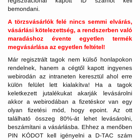
regisztrációnál kapott ID számot kell
bemondani.
A törzsvásárlók felé nincs semmi elvárás,
vásárlási kötelezettség, a rendszerben való
maradáshoz évente egyetlen termék
megvásárlása az egyetlen feltétel!
Már regisztrált tagok nem külső honlapokon
rendelnek, hanem a cégtől kapott ingyenes
webirodán az intraneten keresztül ahol erre
külön felület lett kialakítva! Ha a tagok
keletkezett jutalékukat akarják levásárolni
akkor a webirodában a fizetéskor van egy
olyan fizetési mód, hogy epoint. Az ott
található összeg 80%-át lehet levásárolni,
beszámítani a vásárlásba. Ehhez a menőben
PIN KÓDOT kell igényelni a D-TAC szám