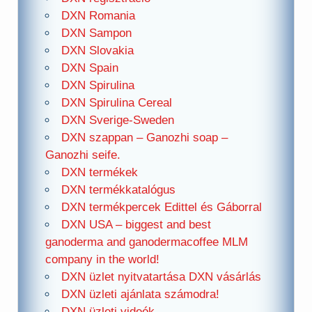
DXN Romania
DXN Sampon
DXN Slovakia
DXN Spain
DXN Spirulina
DXN Spirulina Cereal
DXN Sverige-Sweden
DXN szappan – Ganozhi soap –
Ganozhi seife.
DXN termékek
DXN termékkatalógus
DXN termékpercek Edittel és Gáborral
DXN USA – biggest and best
ganoderma and ganodermacoffee MLM
company in the world!
DXN üzlet nyitvatartása DXN vásárlás
DXN üzleti ajánlata számodra!
DXN üzleti videók