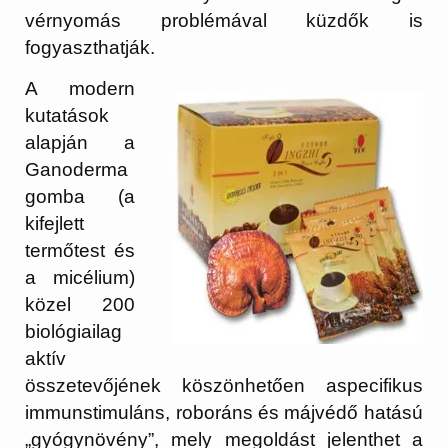
vérnyomás problémával küzdők is
fogyaszthatják.
A modern
kutatások
alapján a
Ganoderma
gomba (a
kifejlett
termőtest és
a micélium)
közel 200
biológiailag
aktív
összetevőjének köszönhetően aspecifikus
immunstimuláns, roboráns és májvédő hatású
„gyógynövény”, mely megoldást jelenthet a