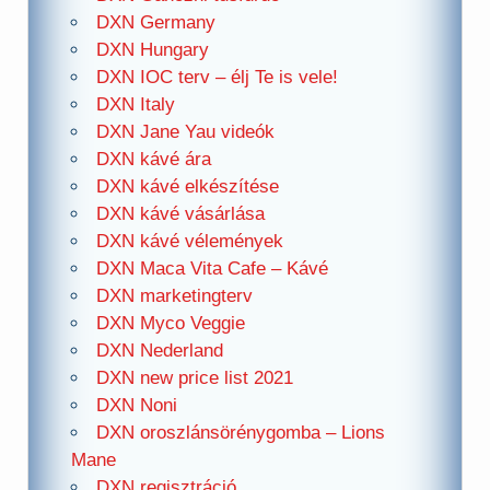
DXN Germany
DXN Hungary
DXN IOC terv – élj Te is vele!
DXN Italy
DXN Jane Yau videók
DXN kávé ára
DXN kávé elkészítése
DXN kávé vásárlása
DXN kávé vélemények
DXN Maca Vita Cafe – Kávé
DXN marketingterv
DXN Myco Veggie
DXN Nederland
DXN new price list 2021
DXN Noni
DXN oroszlánsörénygomba – Lions
Mane
DXN regisztráció