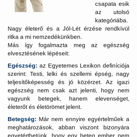
csapata esik
az utolsó
kategóriába.
Nagy életerő és a Jól-Lét érzése rendkívül
ritka a mi nemzedékünkben.
Más így fogalmazta meg az egészség
elvesztésének lépéseit:
Egészség:
az Egyetemes Lexikon definíciója
szerint: Testi, lelki és szellemi épség, nagy
teljesítőképesség és jó közérzet. Az igazi
egészség nem csak azt jelenti, hogy nem
vagyunk betegek, hanem elevenséget,
életerőt és életörömet jelent.
Betegség:
Már nem ennyire egyértelműek a
meghatározások, abban viszont bizonyára
egyetérthetünk, hogy egy beteg ember nem