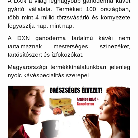
A DXN a világ legnagyobb ganoderma kávét
gyártó vállalata. Termékeit 100 országban,
több mint 4 millió törzsvásárló és környezete
fogyasztja nap, mint nap.
A DXN ganoderma tartalmú kávéi nem
tartalmaznak mesterséges színezéket,
tartósítószert és ízfokozókat.
Magyarországi termékkínálatunkban jelenleg
nyolc kávéspecialitás sz
erepel.