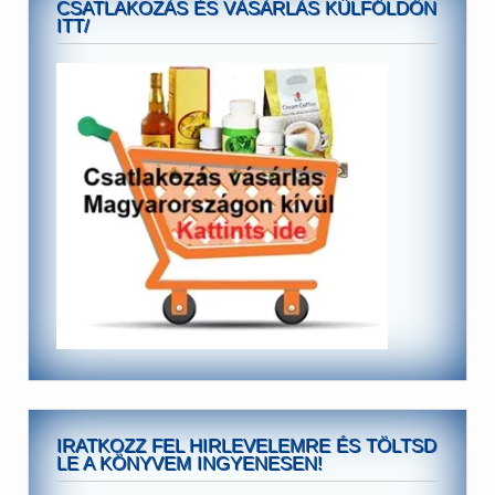
CSATLAKOZÁS ÉS VÁSÁRLÁS KÜLFÖLDÖN
ITT/
IRATKOZZ FEL HIRLEVELEMRE ÉS TÖLTSD
LE A KÖNYVEM INGYENESEN!