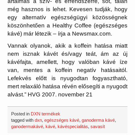
ártalmas a szív- és érrendszerre, sőt, talán
még hasznos is lehet. Kevesen tudják, hogy
egy alternatív egészségügyi közösségnek
köszönhetően a Healthy Coffee (egészséges
kávé) már létezik – írja a Newsmax.com.
Vannak olyanok, akik a koffein hatása miatt
nem isznak kávét és/vagy teát, ám az új
kávéfajta, amellett, hogy valóban kávé íze
van, mentes a koffein negatív hatásaitól.
Lefekvés előtt is nyugodtan fogyasztható,
mert relaxáló hatása révén elősegíti a nyugodt
alvást.” HVG 2007. november 21
Posted in
DXN termékek
tagged with
dxn
,
egészséges kávé
,
ganoderma kávé
,
ganodermakávé
,
kávé
,
kávéspecialitás
,
savasít