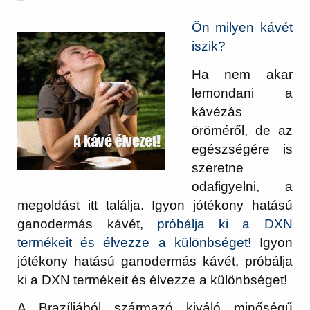
Ön milyen kávét
iszik?
Ha nem akar
lemondani a
kávézás
öröméről, de az
egészségére is
szeretne
odafigyelni, a
megoldást itt találja. Igyon jótékony hatású
ganodermás kávét,
próbálja ki a DXN
termékeit és élvezze a különbséget!
Igyon
jótékony hatású ganodermás kávét, próbálja
ki a DXN termékeit és élvezze a különbséget!
A Brazíliából származó kiváló minőségű