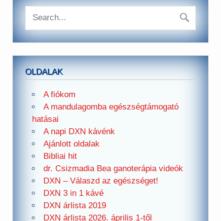
OLDALAK
A fiókom
A mandulagomba egészségtámogató
hatásai
A napi DXN kávénk
Ajánlott oldalak
Bibliai hit
dr. Csizmadia Bea ganoterápia videók
DXN – Válaszd az egészséget!
DXN 3 in 1 kávé
DXN árlista 2019
DXN árlista 2026. április 1-től