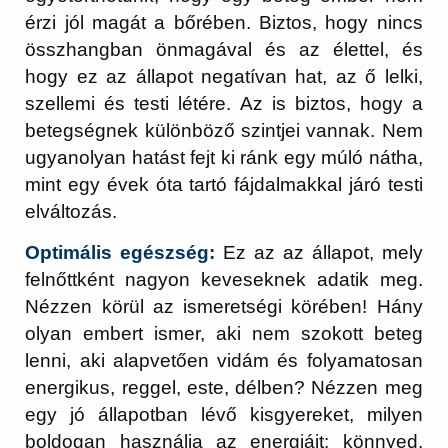
érzi jól magát a bőrében. Biztos, hogy nincs
összhangban önmagával és az élettel, és
hogy ez az állapot negatívan hat, az ő lelki,
szellemi és testi létére. Az is biztos, hogy a
betegségnek különböző szintjei vannak. Nem
ugyanolyan hatást fejt ki ránk egy múló nátha,
mint egy évek óta tartó fájdalmakkal járó testi
elváltozás.
Optimális egészség:
Ez az az állapot, mely
felnőttként nagyon keveseknek adatik meg.
Nézzen körül az ismeretségi körében! Hány
olyan embert ismer, aki nem szokott beteg
lenni, aki alapvetően vidám és folyamatosan
energikus, reggel, este, délben? Nézzen meg
egy jó állapotban lévő kisgyereket, milyen
boldogan használja az energiáit: könnyed,