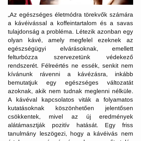
„Az egészséges életmódra törekvők számára
a kávéivással a koffeintartalom és a savas
tulajdonság a probléma. Létezik azonban egy
olyan kávé, amely megfelel ezeknek az
egészségügyi elvárásoknak, emellett
felturbózza szervezetünk védekező
rendszerét. Félreértés ne essék, senkit nem
kívánunk rávenni a kávézásra, inkább
bemutatjuk egy egészséges változatát
azoknak, akik nem tudnak meglenni nélküle.
A kávéval kapcsolatos viták a folyamatos
kutatásoknak köszönhetően jelentősen
csökkentek, mivel az új eredmények
alátámasztják pozitív hatását. Egy friss
tanulmány leszögezi, hogy a kávéivás nem