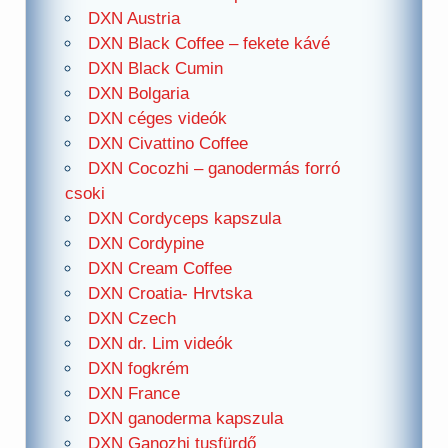
DXN Austria
DXN Black Coffee – fekete kávé
DXN Black Cumin
DXN Bolgaria
DXN céges videók
DXN Civattino Coffee
DXN Cocozhi – ganodermás forró
csoki
DXN Cordyceps kapszula
DXN Cordypine
DXN Cream Coffee
DXN Croatia- Hrvtska
DXN Czech
DXN dr. Lim videók
DXN fogkrém
DXN France
DXN ganoderma kapszula
DXN Ganozhi tusfürdő