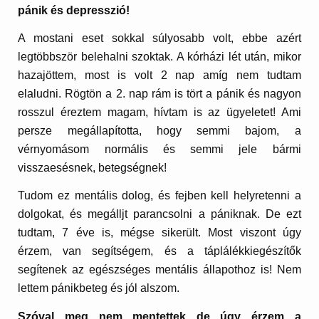
pánik és depresszió!
A mostani eset sokkal súlyosabb volt, ebbe azért
legtöbbször belehalni szoktak. A kórházi lét után, mikor
hazajöttem, most is volt 2 nap amíg nem tudtam
elaludni. Rögtön a 2. nap rám is tört a pánik és nagyon
rosszul éreztem magam, hívtam is az ügyeletet! Ami
persze megállapította, hogy semmi bajom, a
vérnyomásom normális és semmi jele bármi
visszaesésnek, betegségnek!
Tudom ez mentális dolog, és fejben kell helyretenni a
dolgokat, és megálljt parancsolni a pániknak. De ezt
tudtam, 7 éve is, mégse sikerült. Most viszont úgy
érzem, van segítségem, és a táplálékkiegészítők
segítenek az egészséges mentális állapothoz is! Nem
lettem pánikbeteg és jól alszom.
Szóval meg nem mentettek de úgy érzem a