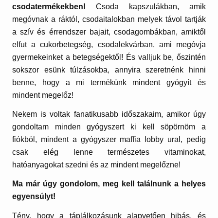
csodatermékekben!
Csoda kapszulákban, amik
megóvnak a ráktól, csodaitalokban melyek távol tartják
a szív és érrendszer bajait, csodagombákban, amiktől
elfut a cukorbetegség, csodalekvárban, ami megóvja
gyermekeinket a betegségektől! És valljuk be, őszintén
sokszor esünk túlzásokba, annyira szeretnénk hinni
benne, hogy a mi termékünk mindent gyógyít és
mindent megelőz!
Nekem is voltak fanatikusabb időszakaim, amikor úgy
gondoltam minden gyógyszert ki kell söpörnöm a
fiókból, mindent a gyógyszer maffia lobby ural, pedig
csak elég lenne természetes vitaminokat,
hatóanyagokat szedni és az mindent megelőzne!
Ma már úgy gondolom, meg kell találnunk a helyes
egyensúlyt!
Tény, hogy a táplálkozásunk alapvetően hibás, és