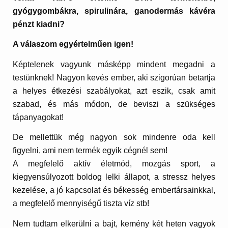
gyógygombákra, spirulinára, ganodermás kávéra
pénzt kiadni?
A válaszom egyértelműen igen!
Képtelenek vagyunk másképp mindent megadni a
testünknek! Nagyon kevés ember, aki szigorúan betartja
a helyes étkezési szabályokat, azt eszik, csak amit
szabad, és más módon, de beviszi a szükséges
tápanyagokat!
De mellettük még nagyon sok mindenre oda kell
figyelni, ami nem termék egyik cégnél sem!
A megfelelő aktív életmód, mozgás sport, a
kiegyensúlyozott boldog lelki állapot, a stressz helyes
kezelése, a jó kapcsolat és békesség embertársainkkal,
a megfelelő mennyiségű tiszta víz stb!
Nem tudtam elkerülni a bajt, kemény két heten vagyok