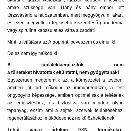
amire szüksége van. Hány és hány ember lett
törzsvásárló a hálózatomban, mert meggyógyulni akart,
és ezért megvette a legkisebb kiszerelésű ganoderma
vagy spirulina kapszulát és várta a csodát!
Mint a fejfájásra az Algopirint, beveszem és elmúlik!
De ez nem így működik!
A táplálékkiegészítők nem
a tüneteket hivatottak eltüntetni, nem gyógyítanak!
Egyszerűen megteremtik azt a környezetet a testben,
amiben jól tud működni az immunrendszer, a test
öngyógyító képessége, amiben optimálisak a feltételek
az emésztéshez, és biztosítva van minden olyan
tápanyag, enzim ami a sejtek, szervek felépítéséhez,
regenerálásához, működéséhez nélkülözhetetlenek!
Tehát van-e értelme DXN termékekre,