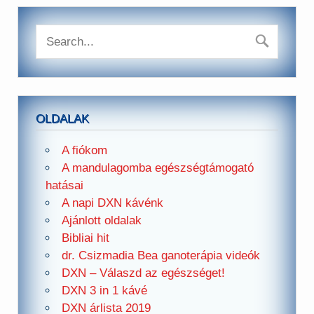
OLDALAK
A fiókom
A mandulagomba egészségtámogató
hatásai
A napi DXN kávénk
Ajánlott oldalak
Bibliai hit
dr. Csizmadia Bea ganoterápia videók
DXN – Válaszd az egészséget!
DXN 3 in 1 kávé
DXN árlista 2019