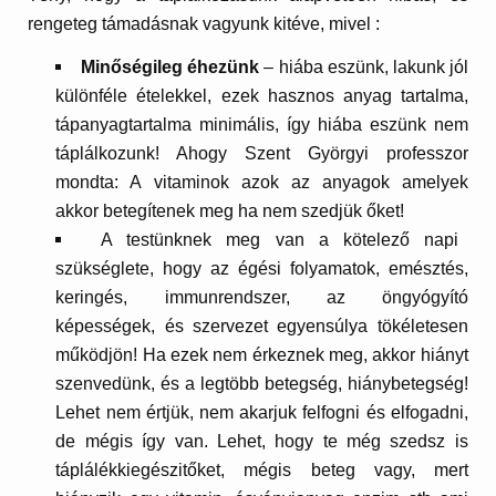
rengeteg támadásnak vagyunk kitéve, mivel :
Minőségileg éhezünk
– hiába eszünk, lakunk jól
különféle ételekkel, ezek hasznos anyag tartalma,
tápanyagtartalma minimális, így hiába eszünk nem
táplálkozunk! Ahogy Szent Györgyi professzor
mondta: A vitaminok azok az anyagok amelyek
akkor betegítenek meg ha nem szedjük őket!
A testünknek meg van a kötelező napi
szükséglete, hogy az égési folyamatok, emésztés,
keringés, immunrendszer, az öngyógyító
képességek, és szervezet egyensúlya tökéletesen
működjön! Ha ezek nem érkeznek meg, akkor hiányt
szenvedünk, és a legtöbb betegség, hiánybetegség!
Lehet nem értjük, nem akarjuk felfogni és elfogadni,
de mégis így van. Lehet, hogy te még szedsz is
táplálékkiegészitőket, mégis beteg vagy, mert