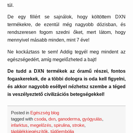
túl.
De egy fillért se sajnálok, hogy költöttem DXN
termékekre, de ezentúl még nagyobb dózisban, és
rendszeresen fogom szedni őket, mert látom, hogy
mennyivel másabb minden, mint 7 éve!
Ne kockáztass te sem! Addig tegyél meg mindent az
egészségedért, amíg megelőzheted a bajt!
De tudd a DXN termékek az óramű részei, fontos
fogaskerekek, de a többi dologra is oda kell figyelni,
és akkor nagyobb eséllyel nézhetsz szembe a téged
is veszélyeztető civilizációs betegségekkel!
Posted in
Egészség blog
tagged with
csoda
,
dxn
,
ganoderma
,
gyógyulás
,
infarktus
,
megelőzés
,
spirulina
,
stroke
,
táplálékkiegészítők
,
tűdőembólia