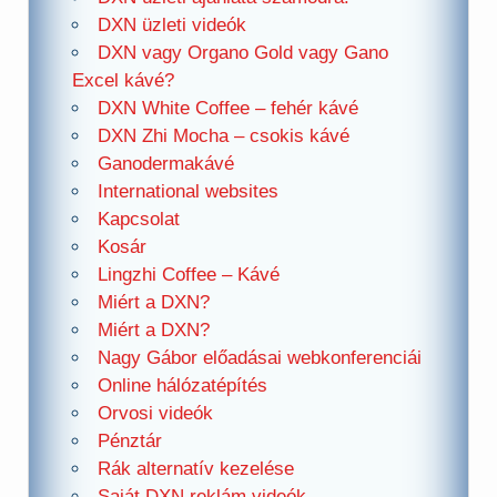
DXN üzleti videók
DXN vagy Organo Gold vagy Gano
Excel kávé?
DXN White Coffee – fehér kávé
DXN Zhi Mocha – csokis kávé
Ganodermakávé
International websites
Kapcsolat
Kosár
Lingzhi Coffee – Kávé
Miért a DXN?
Miért a DXN?
Nagy Gábor előadásai webkonferenciái
Online hálózatépítés
Orvosi videók
Pénztár
Rák alternatív kezelése
Saját DXN reklám videók