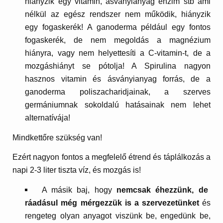
hiányzik egy vitamin, ásványianyag enzim stb ami
nélkül az egész rendszer nem működik, hiányzik
egy fogaskerék! A ganoderma például egy fontos
fogaskerék, de nem megoldás a magnézium
hiányra, vagy nem helyettesíti a C-vitamin-t, de a
mozgáshiányt se pótolja! A Spirulina nagyon
hasznos vitamin és ásványianyag forrás, de a
ganoderma poliszacharidjainak, a szerves
germániumnak sokoldalú hatásainak nem lehet
alternatívája!
Mindkettőre szükség van!
Ezért nagyon fontos a megfelelő étrend és táplálkozás a
napi 2-3 liter tiszta víz, és mozgás is!
A másik baj, hogy
nemcsak éhezzünk, de
ráadásul még mérgezzük is a szervezetünket
és
rengeteg olyan anyagot viszünk be, engedünk be,