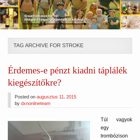
TAG ARCHIVE FOR STROKE
Érdemes-e pénzt kiadni táplálék
kiegészítőkre?
Posted on
augusztus 11, 2015
by
dxnonlineteam
Túl vagyok
egy
trombózison