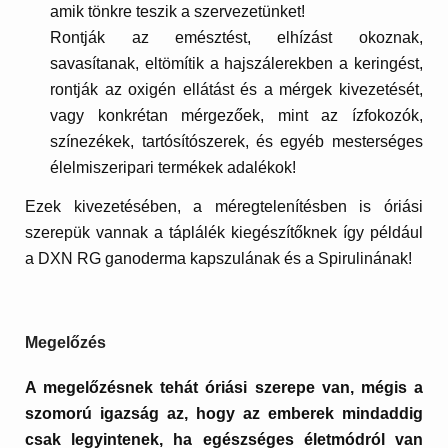
amik tönkre teszik a szervezetünket!
Rontják az emésztést, elhízást okoznak,
savasítanak, eltömítik a hajszálerekben a keringést,
rontják az oxigén ellátást és a mérgek kivezetését,
vagy konkrétan mérgezőek, mint az ízfokozók,
színezékek, tartósítószerek, és egyéb mesterséges
élelmiszeripari termékek adalékok!
Ezek kivezetésében, a méregtelenítésben is óriási
szerepük vannak a táplálék kiegészítőknek így például
a DXN RG ganoderma kapszulának és a Spirulinának!
Megelőzés
A megelőzésnek tehát óriási szerepe van, mégis a
szomorú igazság az, hogy az emberek mindaddig
csak legyintenek, ha egészséges életmódról van