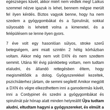
egészséges kávét, akkor miért nem védtek meg! Laikus
szemmel nézve igazuk is lehet, bennem mégse merült
fel ilyen kérdés. Biztos vagyok benne, hogy ha nem
szedem a gyógygombákat és a Spirulinát, sokkal
súlyosabb is lehetett volna a kimenetel, és a
felépülésem se lenne ilyen gyors.
7 éve volt egy hasonlóan súlyos, stroke szerű
betegségem, ami miatt szintén 2 hétig kórházban
voltam. Akkor még nem volt DXN és nem szedtem
semmit. Utána fél évig pánikbeteg voltam, nem tudtam
elaludni, és állandó rettegésben éltem, hogy
megismétlődik a dolog. Gyógyszerekkel kezeltek,
pszichiáterhez jártam, de semmi segített! Amikor megjött
a DXN és végre elkezdhettem inni a ganodermás kávét,
inni a Cordypinet és szedni a gyógygombákat és
spirulinát pár hónap alatt minden helyreállt!
Újra tudtam
aludni, eltudtam hagyni a gyógyszereket, és elmúlt a