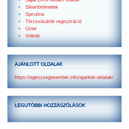
Sikertörténetek
Spirulina
Törzsvásárlói regisztráció
Üzlet
Videók
AJÁNLOTT OLDALAK
https://egeszsegesember.info/ajanlott-oldalak/
LEGUTÓBBI HOZZÁSZÓLÁSOK