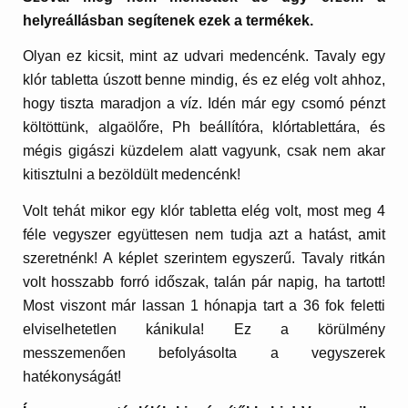
helyreállásban segítenek ezek a termékek.
Olyan ez kicsit, mint az udvari medencénk. Tavaly egy
klór tabletta úszott benne mindig, és ez elég volt ahhoz,
hogy tiszta maradjon a víz. Idén már egy csomó pénzt
költöttünk, algaölőre, Ph beállítóra, klórtablettára, és
mégis gigászi küzdelem alatt vagyunk, csak nem akar
kitisztulni a bezöldült medencénk!
Volt tehát mikor egy klór tabletta elég volt, most meg 4
féle vegyszer együttesen nem tudja azt a hatást, amit
szeretnénk! A képlet szerintem egyszerű. Tavaly ritkán
volt hosszabb forró időszak, talán pár napig, ha tartott!
Most viszont már lassan 1 hónapja tart a 36 fok feletti
elviselhetetlen kánikula! Ez a körülmény
messzemenően befolyásolta a vegyszerek
hatékonyságát!