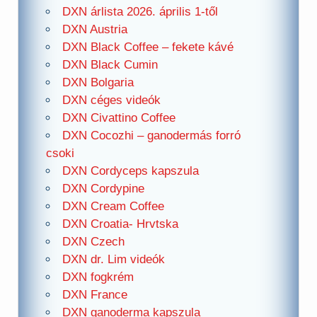
DXN árlista 2026. április 1-től
DXN Austria
DXN Black Coffee – fekete kávé
DXN Black Cumin
DXN Bolgaria
DXN céges videók
DXN Civattino Coffee
DXN Cocozhi – ganodermás forró
csoki
DXN Cordyceps kapszula
DXN Cordypine
DXN Cream Coffee
DXN Croatia- Hrvtska
DXN Czech
DXN dr. Lim videók
DXN fogkrém
DXN France
DXN ganoderma kapszula