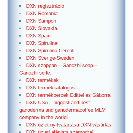
DXN regisztráció
DXN Romania
DXN Sampon
DXN Slovakia
DXN Spain
DXN Spirulina
DXN Spirulina Cereal
DXN Sverige-Sweden
DXN szappan – Ganozhi soap –
Ganozhi seife.
DXN termékek
DXN termékkatalógus
DXN termékpercek Edittel és Gáborral
DXN USA – biggest and best
ganoderma and ganodermacoffee MLM
company in the world!
DXN üzlet nyitvatartása DXN vásárlás
DXN üzleti ajánlata számodra!