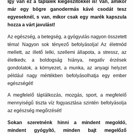
Így van ez a táplálék kiegészítőkkel is! Van, amikor
már egy bögre ganodermás kávé csodát tesz
egyeseknél, s van, mikor csak egy marék kapszula
hozza a várt javulást!
Az egészség, a betegség, a gyógyulás nagyon összetett
téma! Nagyon sok tényező befolyásolja! Az életmód
mellett, az illető lelki, szellemi állapota, a stressz, az
életkedv, a boldogság hiánya, negatív érzések
gondolatok, a környezet, a munka, az anyagi helyzet
például nagy mértékben befolyásolhatja egy ember
egészségét!
A megfelelő táplálkozás, mozgás, sport, a megfelelő
mennyiségű tiszta víz fogyasztása szintén befolyásolja
az egészség megőrzését!
Sokan szeretnénk hinni a mindent megoldó,
mindent gyógyító, minden bajt megelőző