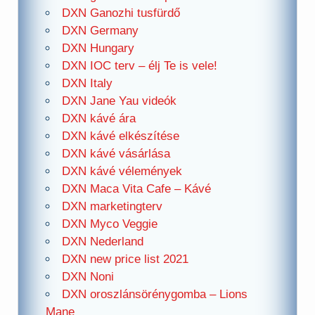
DXN Ganozhi tusfürdő
DXN Germany
DXN Hungary
DXN IOC terv – élj Te is vele!
DXN Italy
DXN Jane Yau videók
DXN kávé ára
DXN kávé elkészítése
DXN kávé vásárlása
DXN kávé vélemények
DXN Maca Vita Cafe – Kávé
DXN marketingterv
DXN Myco Veggie
DXN Nederland
DXN new price list 2021
DXN Noni
DXN oroszlánsörénygomba – Lions
Mane