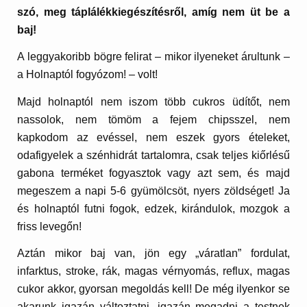
szó, meg táplálékkiegészítésről, amíg nem üt be a
baj!
A leggyakoribb bögre felirat – mikor ilyeneket árultunk –
a Holnaptól fogyózom! – volt!
Majd holnaptól nem iszom több cukros üdítőt, nem
nassolok, nem tömöm a fejem chipsszel, nem
kapkodom az evéssel, nem eszek gyors ételeket,
odafigyelek a szénhidrát tartalomra, csak teljes kiőrlésű
gabona terméket fogyasztok vagy azt sem, és majd
megeszem a napi 5-6 gyümölcsöt, nyers zöldséget! Ja
és holnaptól futni fogok, edzek, kirándulok, mozgok a
friss levegőn!
Aztán mikor baj van, jön egy „váratlan” fordulat,
infarktus, stroke, rák, magas vérnyomás, reflux, magas
cukor akkor, gyorsan megoldás kell! De még ilyenkor se
akarunk igazán változtatni, igazán megadni a testnek