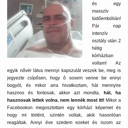
és egy
masszív
tüdőembólián!
Pár nap
intenzív
osztály után 2
hétig
kórházban
voltam! Az
egyik nővér látva mennyi kapszulát veszek be, meg is
jegyezte csípősen, hogy ő sosem venne be ennyi
bogyót, és mikor arra hivatkoztam, hát mennyire
hasznos és fontosak, akkor azt mondta,
hát, ha
hasznosak lettek volna, nem lennék most itt!
Mikor a
Facebookon megosztottam egy kórházi képemet és
hogy mi történt, szintén voltak, akik hasonlóan
reagáltak. Annyi éve szedem ezeket és iszom az