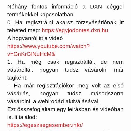
Néhány fontos információ a DXN céggel
termékekkel kapcsolatban.
0. Ha regisztrálni akarsz törzsvásárlónak itt
teheted meg:
https://egyjodontes.dxn.hu
A hogyanról itt a videó
https://www.youtube.com/watch?
v=GnKrGINuHcM&
1.
Ha még csak regisztráltál, de nem
vásároltál, hogyan tudsz vásárolni már
tagként.
– Ha már regisztrációkor meg volt az első
vásárlás, hogyan tudsz másodszorra
vásárolni, a webirodád aktiválásával.
Ezt összefoglaltam egy leirásban és videóban
is. It találod:
https://egeszsegesember.info/