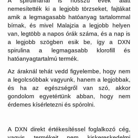
A spirulinánál is hosszú évek alatt
nemesítették ki a legjobb törzseket, fajtákat
amik a legmagasabb hatóanyag tartalommal
bírnak, és mivel Malajzia a legjobb helyen
van, legtöbb a napos órák száma, és a nap is
a legjobb szögben esik be, így a DXN
spirulina a legmagasabb klorofill és
hatóanyagtartalmú termék.
Az áraknál tehát vedd figyelembe, hogy nem
a legolcsóbbak vagyunk, hanem a legjobbak,
és ha az egészségről van szó, akkor
gondolom egyetértünk abban, hogy nem
érdemes kísérletezni és spórolni.
A DXN direkt értékesítéssel foglalkozó cég,
vagyis termékeit nem kiskereskedelmi