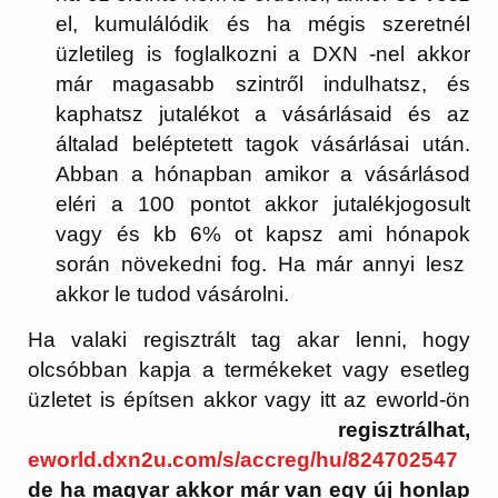
el, kumulálódik és ha mégis szeretnél
üzletileg is foglalkozni a DXN -nel akkor
már magasabb szintről indulhatsz, és
kaphatsz jutalékot a vásárlásaid és az
általad beléptetett tagok vásárlásai után.
Abban a hónapban amikor a vásárlásod
eléri a 100 pontot akkor jutalékjogosult
vagy és kb 6% ot kapsz ami hónapok
során növekedni fog. Ha már annyi lesz
akkor le tudod vásárolni.
Ha valaki regisztrált tag akar lenni, hogy
olcsóbban kapja a termékeket vagy esetleg
üzletet is építsen akkor vagy itt az eworld-ön
regisztrálhat,
eworld.dxn2u.com/s/accreg/hu/824702547
de ha magyar akkor már van egy új honlap