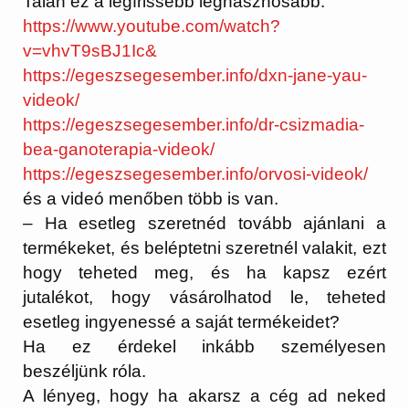
Talán ez a legfrissebb leghasznosabb:
https://www.youtube.com/watch?
v=vhvT9sBJ1Ic&
https://egeszsegesember.info/
dxn-jane-yau-
videok/
https://egeszsegesember.info/
dr-csizmadia-
bea-ganoterapia-
videok/
https://egeszsegesember.info/
orvosi-videok/
és a videó menőben több is van.
– Ha esetleg szeretnéd tovább ajánlani a
termékeket, és beléptetni szeretnél valakit, ezt
hogy teheted meg, és ha kapsz ezért
jutalékot, hogy vásárolhatod le, teheted
esetleg ingyenessé a saját termékeidet?
Ha ez érdekel inkább személyesen
beszéljünk róla.
A lényeg, hogy ha akarsz a cég ad neked