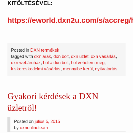
KITÖLTÉSÉVEL:
https://eworld.dxn2u.com/s/accreg
Posted in
DXN termékek
tagged with
dxn árak
,
dxn bolt
,
dxn üzlet
,
dxn vásárlás
,
dxn webáruház
,
hol a dxn bolt
,
hol vehetem meg
,
kiskereskedelmi vásárlás
,
mennyibe kerül
,
nyitvatartás
Gyakori kérdések a DXN
üzletről!
Posted on
július 5, 2015
by
dxnonlineteam