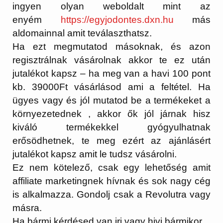
ingyen olyan weboldalt mint az
enyém
https://egyjodontes.dxn.
hu
más
aldomainnal amit teválaszthatsz.
Ha ezt megmutatod másoknak, és azon
regisztrálnak vásárolnak akkor te ez után
jutalékot kapsz – ha meg van a havi 100 pont
kb. 39000Ft vásárlásod ami a feltétel. Ha
ügyes vagy és jól mutatod be a termékeket a
környezetednek , akkor ők jól járnak hisz
kiváló termékekkel gyógyulhatnak
erősödhetnek, te meg ezért az ajánlásért
jutalékot kapsz amit le tudsz vásárolni.
Ez nem kötelező, csak egy lehetőség amit
affiliate marketingnek hívnak és sok nagy cég
is alkalmazza. Gondolj csak a Revolutra vagy
másra.
Ha bármi kérdésed van irj vagy hivj bármikor.