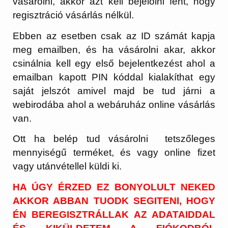
vásárolni, akkor azt kell bejelölni fent, hogy
regisztráció vásárlás nélkül.
Ebben az esetben csak az ID számát kapja
meg emailben, és ha vásárolni akar, akkor
csinálnia kell egy első bejelentkezést ahol a
emailban kapott PIN kóddal kialakíthat egy
saját jelszót amivel majd be tud járni a
webirodába ahol a webáruház online vásárlás
van.
Ott ha belép tud vásárolni tetszőleges
mennyiségű terméket, és vagy online fizet
vagy utánvétellel küldi ki.
HA ÚGY ÉRZED EZ BONYOLULT NEKED
AKKOR ABBAN TUODK SEGITENI, HOGY
ÉN BEREGISZTRÁLLAK AZ ADATAIDDAL