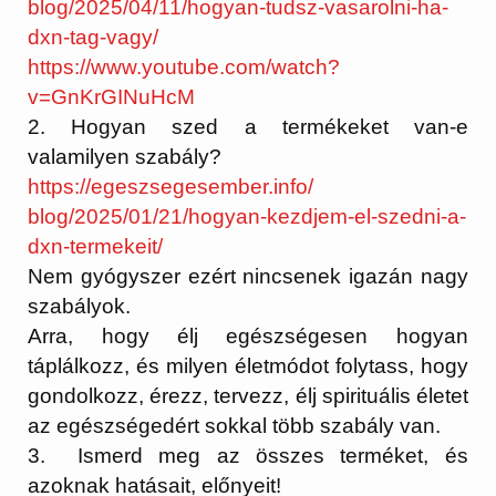
blog/2025/04/11/hogyan-tudsz-
vasarolni-ha-
dxn-tag-vagy/
https://www.youtube.com/watch?
v=GnKrGINuHcM
2. Hogyan szed a termékeket van-e
valamilyen szabály?
https://egeszsegesember.info/
blog/2025/01/21/hogyan-
kezdjem-el-szedni-a-
dxn-
termekeit/
Nem gyógyszer ezért nincsenek igazán nagy
szabályok.
Arra, hogy élj egészségesen hogyan
táplálkozz, és milyen életmódot folytass, hogy
gondolkozz, érezz, tervezz, élj spirituális életet
az egészségedért sokkal több szabály van.
3. Ismerd meg az összes terméket, és
azoknak hatásait, előnyeit!