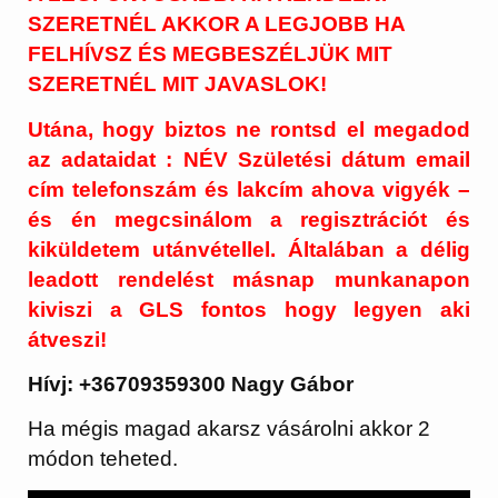
SZERETNÉL AKKOR A LEGJOBB HA
FELHÍVSZ ÉS MEGBESZÉLJÜK MIT
SZERETNÉL MIT JAVASLOK!
Utána, hogy biztos ne rontsd el megadod
az adataidat : NÉV Születési dátum email
cím telefonszám és lakcím ahova vigyék –
és én megcsinálom a regisztrációt és
kiküldetem utánvétellel. Általában a délig
leadott rendelést másnap munkanapon
kiviszi a GLS fontos hogy legyen aki
átveszi!
Hívj: +36709359300 Nagy Gábor
Ha mégis magad akarsz vásárolni akkor 2
módon teheted.