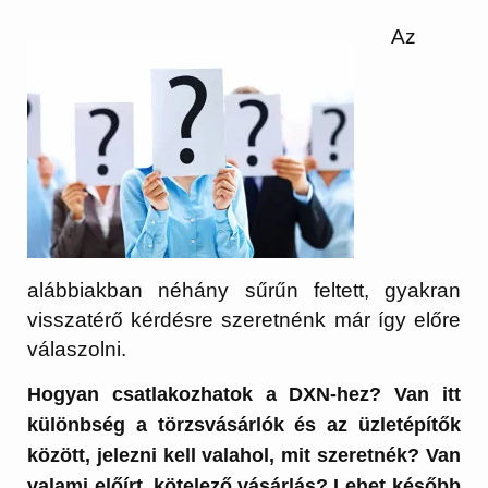
Az
alábbiakban néhány sűrűn feltett, gyakran
visszatérő kérdésre szeretnénk már így előre
válaszolni.
Hogyan csatlakozhatok a DXN-hez? Van itt
különbség a törzsvásárlók és az üzletépítők
között, jelezni kell valahol, mit szeretnék? Van
valami előírt, kötelező vásárlás? Lehet később