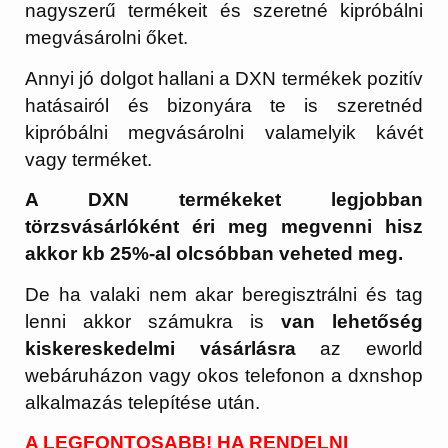
nagyszerű termékeit és szeretné kipróbálni
megvásárolni őket.
Annyi jó dolgot hallani a DXN termékek pozitív
hatásairól és bizonyára te is szeretnéd
kipróbálni megvásárolni valamelyik kávét
vagy terméket.
A DXN termékeket legjobban
törzsvásárlóként éri meg megvenni hisz
akkor kb 25%-al olcsóbban veheted meg.
De ha valaki nem akar beregisztrálni és tag
lenni akkor számukra is
van lehetőség
kiskereskedelmi vásárlásra
az eworld
webáruházon vagy okos telefonon a dxnshop
alkalmazás telepítése után.
A LEGFONTOSABB! HA RENDELNI