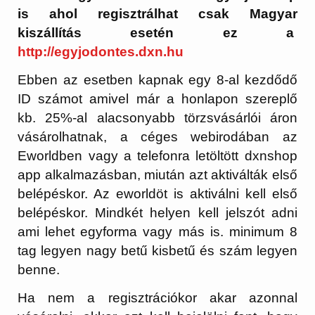
is ahol regisztrálhat csak Magyar
kiszállítás esetén ez a
http://egyjodontes.dxn.hu
Ebben az esetben kapnak egy 8-al kezdődő
ID számot amivel már a honlapon szereplő
kb. 25%-al alacsonyabb törzsvásárlói áron
vásárolhatnak, a céges webirodában az
Eworldben vagy a telefonra letöltött dxnshop
app alkalmazásban, miután azt aktiválták első
belépéskor. Az eworldöt is aktiválni kell első
belépéskor. Mindkét helyen kell jelszót adni
ami lehet egyforma vagy más is. minimum 8
tag legyen nagy betű kisbetű és szám legyen
benne.
Ha nem a regisztrációkor akar azonnal