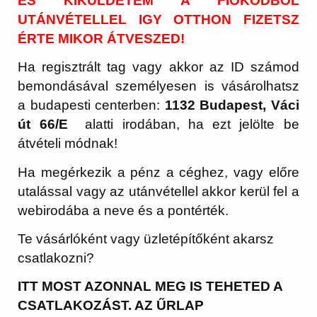
ÉS KIKÜLDETEM A FIÓKODBÓL
UTÁNVÉTELLEL IGY OTTHON FIZETSZ
ÉRTE MIKOR ÁTVESZED!
Ha regisztrált tag vagy akkor az ID számod
bemondásával személyesen is vásárolhatsz
a budapesti centerben:
1132 Budapest, Váci
út 66/E
alatti irodában, ha ezt jelölte be
átvételi módnak!
Ha megérkezik a pénz a céghez, vagy előre
utalással vagy az utánvétellel akkor kerül fel a
webirodába a neve és a pontérték.
Te vásárlóként vagy üzletépítőként akarsz
csatlakozni?
ITT MOST AZONNAL MEG IS TEHETED A
CSATLAKOZÁST. AZ ŰRLAP